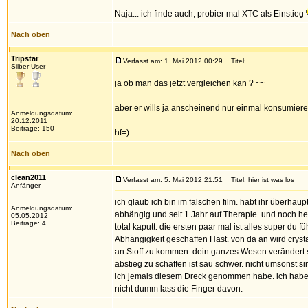
Naja... ich finde auch, probier mal XTC als Einstieg
Nach oben
Tripstar
Verfasst am: 1. Mai 2012 00:29
Titel:
Silber-User
ja ob man das jetzt vergleichen kan ? ~~
aber er wills ja anscheinend nur einmal konsumieren
Anmeldungsdatum:
20.12.2011
Beiträge: 150
hf=)
Nach oben
clean2011
Verfasst am: 5. Mai 2012 21:51
Titel: hier ist was los
Anfänger
ich glaub ich bin im falschen film. habt ihr überha
Anmeldungsdatum:
abhängig und seit 1 Jahr auf Therapie. und noch he
05.05.2012
Beiträge: 4
total kaputt. die ersten paar mal ist alles super du 
Abhängigkeit geschaffen Hast. von da an wird crysta
an Stoff zu kommen. dein ganzes Wesen verändert sic
abstieg zu schaffen ist sau schwer. nicht umsonst s
ich jemals diesem Dreck genommen habe. ich habe 
nicht dumm lass die Finger davon.