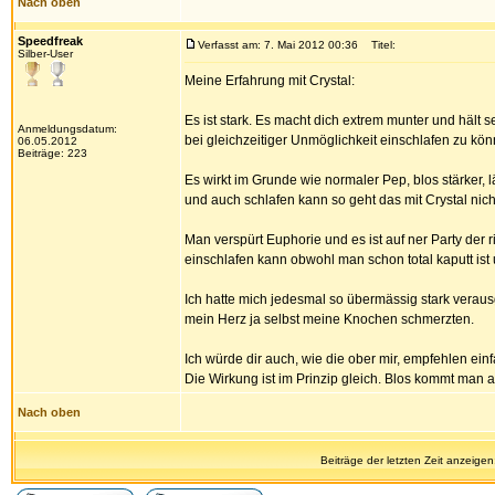
Nach oben
Speedfreak
Verfasst am: 7. Mai 2012 00:36
Titel:
Silber-User
Meine Erfahrung mit Crystal:
Es ist stark. Es macht dich extrem munter und hä
Anmeldungsdatum:
bei gleichzeitiger Unmöglichkeit einschlafen zu kön
06.05.2012
Beiträge: 223
Es wirkt im Grunde wie normaler Pep, blos stärker,
und auch schlafen kann so geht das mit Crystal nich
Man verspürt Euphorie und es ist auf ner Party der
einschlafen kann obwohl man schon total kaputt ist 
Ich hatte mich jedesmal so übermässig stark verau
mein Herz ja selbst meine Knochen schmerzten.
Ich würde dir auch, wie die ober mir, empfehlen ei
Die Wirkung ist im Prinzip gleich. Blos kommt man 
Nach oben
Beiträge der letzten Zeit anzeigen