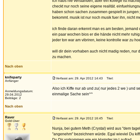
ich habs nie verstanden, aber ein kollege ist mächti
checkt nur noch seine eigene realität. einfuehlungs
haben schon sachen zusammen gespielt in jungen j
bekommt. musik ist nur noch musik fuer ihn, nicht m
ich finde daran erkennt man es am besten, jemand de
ein paar wochen bios er die hände nicht mehr ruhig au
jeder ton war am vibriren, keine kontrolle war zu hoe
will dir dein vorhaben auch nicht madig reden, nur d
zu machen.
Nach oben
knifeparty
Verfasst am: 29. Apr 2012 14:43
Titel:
Anfänger
Also ich Kiffe nur ab und zu( nur jedes 2 we ) und 
Anmeldungsdatum:
einmalige Sache sein^^
29.04.2012
Beiträge: 2
Nach oben
Raver
Verfasst am: 29. Apr 2012 16:45
Titel:
Gold-User
Nunja, bei gutem Meth (Crystal) wird aus "dem tage
"angenehm" bezeichnen würde. Egal wieviel Du kiffs
Du Dir vorkommen wie ein Hamster im Laufrad.