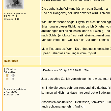
Die euphorische Wirkung hält ein paar Stunden an,
Und der Hangover, der Dich erwartet, wird Dich ebe
Anmeldungsdatum:
25.02.2012
Beiträge: 640
Wie Tripstar schon sagte: Crystal ist nicht unbed
Erfahrung in dieser Richtung würde ich Dir eher vo
abzubringen bist es zu testen, dann nur wenig, und
nach Schlaf (erfolglos!)
schreit
ist ein extremst una
Versuch verteufeln, weil Du nicht zur Ruhe kommst,
Mein Tip:
Lass es.
Wenn Du unbedingt chemische Dro
Speed...aber lass die Finger vom Crystal.
Nach oben
jul3m4us
Verfasst am: 30. Apr 2012 18:46
Titel:
Silber-User
Jaja das böse C... ich versteh gar nicht, wieso man t
Ich finde die Leute sehr anstrengend, die da drauf s
Anmeldungsdatum:
27.07.2009
kommen wirklich mal dazu ihre verdreckte Bude zu
Beiträge: 148
Ansonsten das übliche... Herzrasen, Schwitzen... un
auch echt unangenehm, find ich.