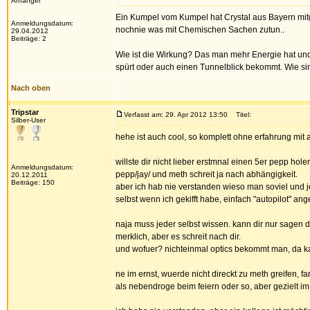
Anfänger
Ein Kumpel vom Kumpel hat Crystal aus Bayern mitge
Anmeldungsdatum:
nochnie was mit Chemischen Sachen zutun..
29.04.2012
Beiträge: 2
Wie ist die Wirkung? Das man mehr Energie hat un
spürt oder auch einen Tunnelblick bekommt. Wie si
Nach oben
Tripstar
Verfasst am: 29. Apr 2012 13:50
Titel:
Silber-User
hehe ist auch cool, so komplett ohne erfahrung mit
willste dir nicht lieber erstmnal einen 5er pepp 
Anmeldungsdatum:
pepp/jay/ und meth schreit ja nach abhängigkeit.
20.12.2011
Beiträge: 150
aber ich hab nie verstanden wieso man soviel und j
selbst wenn ich gekifft habe, einfach "autopilot" 
naja muss jeder selbst wissen. kann dir nur sagen 
merklich, aber es schreit nach dir.
und wofuer? nichteinmal optics bekommt man, da kann
ne im ernst, wuerde nicht direckt zu meth greifen, 
als nebendroge beim feiern oder so, aber gezielt im