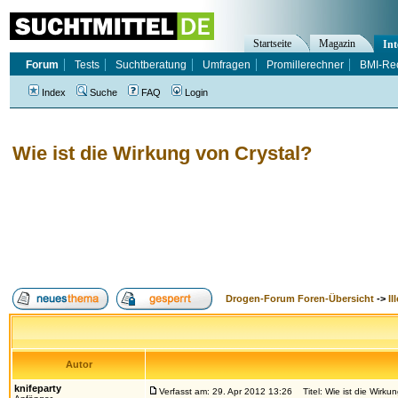
Startseite
Magazin
Int
Forum
Tests
Suchtberatung
Umfragen
Promillerechner
BMI-Re
Index
Suche
FAQ
Login
Wie ist die Wirkung von Crystal?
Drogen-Forum Foren-Übersicht
->
Il
Autor
knifeparty
Verfasst am: 29. Apr 2012 13:26
Titel: Wie ist die Wirku