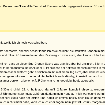
wenn Du aus dem "Feier-Alter" raus bist. Das wird erfahrungsgemäß etwa mit 30 de
kt wollte ich eh noch was schreiben.
teste Alternative, aber fiel besser fände ich es auch nicht, die stärksten Banden i
 sind oft mit 20 Leuten da und den Rest mag ich zwar auch, aber kenne ich halt erst 
iß ich, dass an dieser Ego-Drogen-Sache was dran ist, aber bei uns nicht. S ist i
 früher manchmal unter Alkohol. R ist sowieso der netteste Mensch der Welt in meine
nn es ihm schlecht geht, erreicht man ihn mal einen Tag nicht, aber dann ist wiede
on getrennt waren, meiner Mutter helfe ich auch ständig, finanziell und auch so. 
amer denken, arbeiten o.ä.. Früher war ich ungeduldig, heute aggressiv.
, S 30 und ich bin 28. Ich hoffe auch darauf in 2 Jahren komplett ruhiger zu werde
 Uhr morgens zwingt aufzuhören, da dann mein Hund auf mich wartet und wenn ich d
 sehr zügig nach der letzten Line, damit ich erstmal positiv nach Hause gehe. 
 auch nichts mehr habe, kann ich auch eher sagen, nein, jetzt ist Schluß, morgen ä