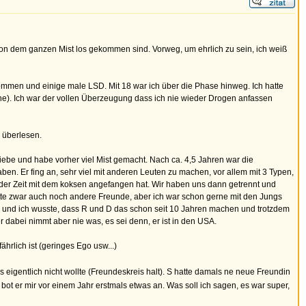
, von dem ganzen Mist los gekommen sind. Vorweg, um ehrlich zu sein, ich weiß
enommen und einige male LSD. Mit 18 war ich über die Phase hinweg. Ich hatte
enne). Ich war der vollen Überzeugung dass ich nie wieder Drogen anfassen
u überlesen.
liebe und habe vorher viel Mist gemacht. Nach ca. 4,5 Jahren war die
n. Er fing an, sehr viel mit anderen Leuten zu machen, vor allem mit 3 Typen,
in der Zeit mit dem koksen angefangen hat. Wir haben uns dann getrennt und
te zwar auch noch andere Freunde, aber ich war schon gerne mit den Jungs
was und ich wusste, dass R und D das schon seit 10 Jahren machen und trotzdem
r dabei nimmt aber nie was, es sei denn, er ist in den USA.
hrlich ist (geringes Ego usw...)
s eigentlich nicht wollte (Freundeskreis halt). S hatte damals ne neue Freundin
 bot er mir vor einem Jahr erstmals etwas an. Was soll ich sagen, es war super,