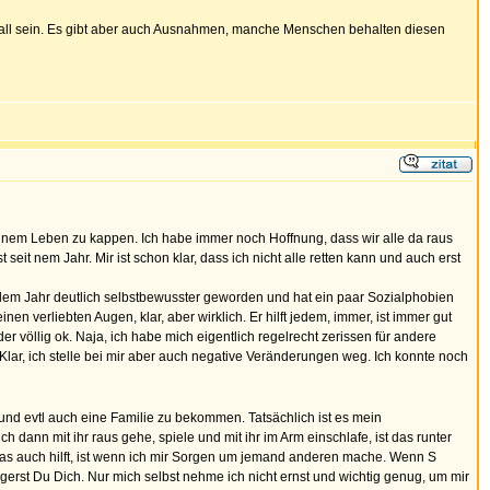
r Fall sein. Es gibt aber auch Ausnahmen, manche Menschen behalten diesen
n meinem Leben zu kappen. Ich habe immer noch Hoffnung, dass wir alle da raus
seit nem Jahr. Mir ist schon klar, dass ich nicht alle retten kann und auch erst
n dem Jahr deutlich selbstbewusster geworden und hat ein paar Sozialphobien
n verliebten Augen, klar, aber wirklich. Er hilft jedem, immer, ist immer gut
r völlig ok. Naja, ich habe mich eigentlich regelrecht zerissen für andere
Klar, ich stelle bei mir aber auch negative Veränderungen weg. Ich konnte noch
n und evtl auch eine Familie zu bekommen. Tatsächlich ist es mein
ann mit ihr raus gehe, spiele und mit ihr im Arm einschlafe, ist das runter
Was auch hilft, ist wenn ich mir Sorgen um jemand anderen mache. Wenn S
rgerst Du Dich. Nur mich selbst nehme ich nicht ernst und wichtig genug, um mir