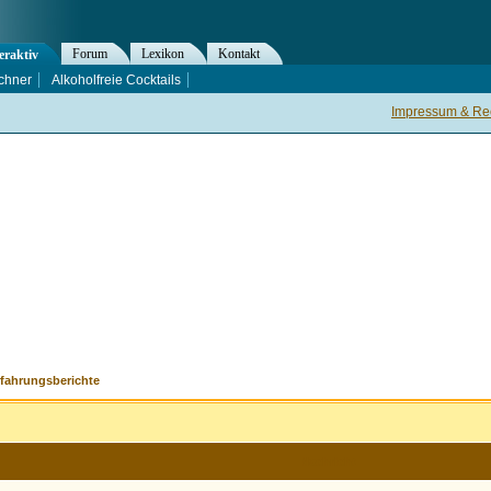
Forum
Lexikon
Kontakt
eraktiv
chner
Alkoholfreie Cocktails
Impressum & Rec
rfahrungsberichte
Nachricht