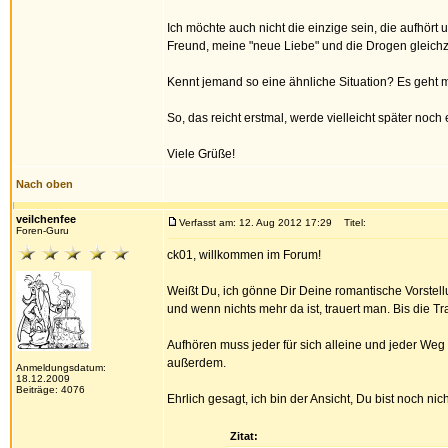
Ich möchte auch nicht die einzige sein, die aufhört
Freund, meine "neue Liebe" und die Drogen gleichzei
Kennt jemand so eine ähnliche Situation? Es geht mi
So, das reicht erstmal, werde vielleicht später noch
Viele Grüße!
Nach oben
veilchenfee
Verfasst am: 12. Aug 2012 17:29
Titel:
Foren-Guru
ck01, willkommen im Forum!
Weißt Du, ich gönne Dir Deine romantische Vorstell
und wenn nichts mehr da ist, trauert man. Bis die
Aufhören muss jeder für sich alleine und jeder Weg i
außerdem.
Anmeldungsdatum:
18.12.2009
Beiträge: 4076
Ehrlich gesagt, ich bin der Ansicht, Du bist noch n
Zitat: