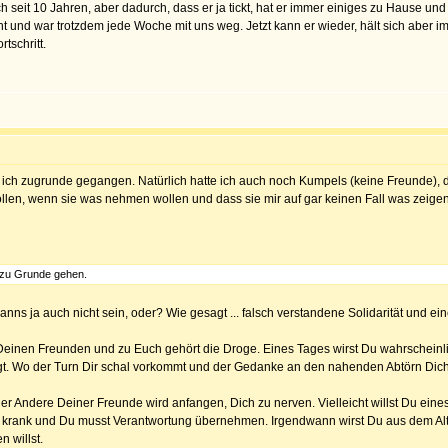
ch seit 10 Jahren, aber dadurch, dass er ja tickt, hat er immer einiges zu Hause u
 und war trotzdem jede Woche mit uns weg. Jetzt kann er wieder, hält sich aber i
tschritt.
 ich zugrunde gegangen. Natürlich hatte ich auch noch Kumpels (keine Freunde), d
len, wenn sie was nehmen wollen und dass sie mir auf gar keinen Fall was zeigen 
e zu Grunde gehen.
nns ja auch nicht sein, oder? Wie gesagt ... falsch verstandene Solidarität und e
u Deinen Freunden und zu Euch gehört die Droge. Eines Tages wirst Du wahrschein
gt. Wo der Turn Dir schal vorkommt und der Gedanke an den nahenden Abtörn Dich 
r Andere Deiner Freunde wird anfangen, Dich zu nerven. Vielleicht willst Du eines 
 krank und Du musst Verantwortung übernehmen. Irgendwann wirst Du aus dem Alter
 willst.