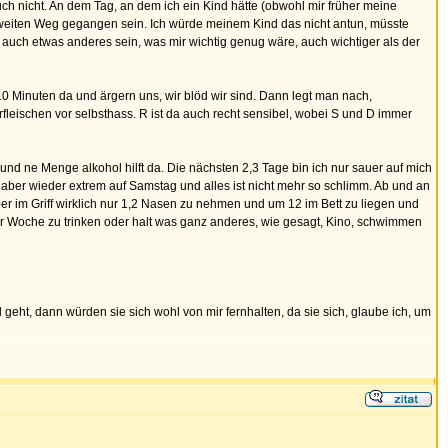
ch nicht. An dem Tag, an dem ich ein Kind hätte (obwohl mir früher meine
en weiten Weg gegangen sein. Ich würde meinem Kind das nicht antun, müsste
r auch etwas anderes sein, was mir wichtig genug wäre, auch wichtiger als der
 Minuten da und ärgern uns, wir blöd wir sind. Dann legt man nach,
leischen vor selbsthass. R ist da auch recht sensibel, wobei S und D immer
 R und ne Menge alkohol hilft da. Die nächsten 2,3 Tage bin ich nur sauer auf mich
aber wieder extrem auf Samstag und alles ist nicht mehr so schlimm. Ab und an
er im Griff wirklich nur 1,2 Nasen zu nehmen und um 12 im Bett zu liegen und
der Woche zu trinken oder halt was ganz anderes, wie gesagt, Kino, schwimmen
geht, dann würden sie sich wohl von mir fernhalten, da sie sich, glaube ich, um