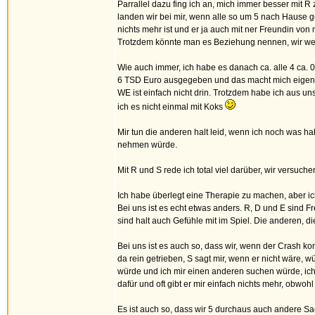
Parrallel dazu fing ich an, mich immer besser mit
landen wir bei mir, wenn alle so um 5 nach Hause g
nichts mehr ist und er ja auch mit ner Freundin von
Trotzdem könnte man es Beziehung nennen, wir we
Wie auch immer, ich habe es danach ca. alle 4 ca. 
6 TSD Euro ausgegeben und das macht mich eigentlich
WE ist einfach nicht drin. Trotzdem habe ich aus un
ich es nicht einmal mit Koks
Mir tun die anderen halt leid, wenn ich noch was hab
nehmen würde.
Mit R und S rede ich total viel darüber, wir versuc
Ich habe überlegt eine Therapie zu machen, aber ich
Bei uns ist es echt etwas anders. R, D und E sind F
sind halt auch Gefühle mit im Spiel. Die anderen, 
Bei uns ist es auch so, dass wir, wenn der Crash k
da rein getrieben, S sagt mir, wenn er nicht wäre, w
würde und ich mir einen anderen suchen würde, ich ni
dafür und oft gibt er mir einfach nichts mehr, obwoh
Es ist auch so, dass wir 5 durchaus auch andere Sa