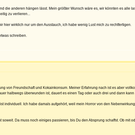
 und die anderen hängen lässt. Mein größter Wunsch wäre es, wir könnten es alle las
tig zu verlieren...
r hier wirklich nur um den Ausstauch, ich habe wenig Lust mich zu rechtfertigen.
 etwas schreiben.
ung von Freundschaft und Kokainkonsum. Meiner Erfahrung nach ist es aber vollkom
 Trauer halbwegs überwunden ist, dauert es einen Tag oder auch drei und dann ka
st individuell. Ich habe damals aufgehört, weil mein Horror von den Nebenwirkungen 
icht soweit. Da muss noch einiges passieren, bis Du den Absprung schaffst. Ob mit 