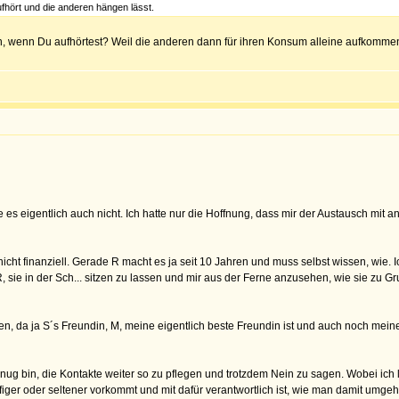
ufhört und die anderen hängen lässt.
 wenn Du aufhörtest? Weil die anderen dann für ihren Konsum alleine aufkommen m
aube es eigentlich auch nicht. Ich hatte nur die Hoffnung, dass mir der Austausch mit
t finanziell. Gerade R macht es ja seit 10 Jahren und muss selbst wissen, wie. Ic
R, sie in der Sch... sitzen zu lassen und mir aus der Ferne anzusehen, wie sie zu G
en, da ja S´s Freundin, M, meine eigentlich beste Freundin ist und auch noch meine
enug bin, die Kontakte weiter so zu pflegen und trotzdem Nein zu sagen. Wobei ich l
figer oder seltener vorkommt und mit dafür verantwortlich ist, wie man damit umg