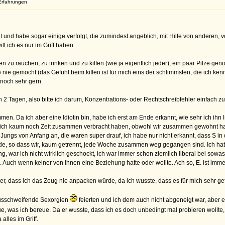
Erfahrungen
mit und habe sogar einige verfolgt, die zumindest angeblich, mit Hilfe von anderen
ill ich es nur im Griff haben.
 zu rauchen, zu trinken und zu kiffen (wie ja eigentlich jeder), ein paar Pilze g
e nie gemocht (das Gefühl beim kiffen ist für mich eins der schlimmsten, die ich k
 noch sehr gern.
en 2 Tagen, also bitte ich darum, Konzentrations- oder Rechtschreibfehler einfach z
en. Da ich aber eine Idiotin bin, habe ich erst am Ende erkannt, wie sehr ich ihn 
tlich kaum noch Zeit zusammen verbracht haben, obwohl wir zusammen gewohnt habe
e Jungs von Anfang an, die waren super drauf, ich habe nur nicht erkannt, dass S 
e, so dass wir, kaum getrennt, jede Woche zusammen weg gegangen sind. Ich hat
g, war ich nicht wirklich geschockt, ich war immer schon ziemlich liberal bei so
e. Auch wenn keiner von ihnen eine Beziehung hatte oder wollte. Ach so, E. ist imme
er, dass ich das Zeug nie anpacken würde, da ich wusste, dass es für mich sehr gefä
ausschweifende Sexorgien
feierten und ich dem auch nicht abgeneigt war, aber e
tue, was ich bereue. Da er wusste, dass ich es doch unbedingt mal probieren wollte,
lles im Griff.