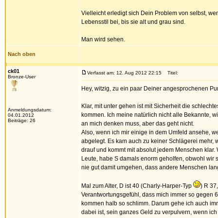
Vielleicht erledigt sich Dein Problem von selbst, 
Lebensstil bei, bis sie alt und grau sind.
Man wird sehen.
Nach oben
ck01
Verfasst am: 12. Aug 2012 22:15
Titel:
Bronze-User
Hey, witzig, zu ein paar Deiner angesprochenen Pun
Klar, mit unter gehen ist mit Sicherheit die schlech
Anmeldungsdatum:
kommen. Ich meine natürlich nicht alle Bekannte, wir
04.01.2012
Beiträge: 26
an mich denken muss, aber das geht nicht.
Also, wenn ich mir einige in dem Umfeld ansehe, we
abgelegt. Es kam auch zu keiner Schlägerei mehr, wir
drauf und kommt mit absolut jedem Menschen klar. We
Leute, habe S damals enorm geholfen, obwohl wir sch
nie gut damit umgehen, dass andere Menschen langs
Mal zum Alter, D ist 40 (Charly-Harper-Typ
) R 37
Verantwortungsgefühl, dass mich immer so gegen 6,7
kommen halb so schlimm. Darum gehe ich auch immer
dabei ist, sein ganzes Geld zu verpulvern, wenn ich