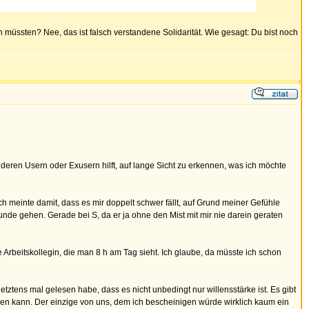
üssten? Nee, das ist falsch verstandene Solidarität. Wie gesagt: Du bist noch
 anderen Usern oder Exusern hilft, auf lange Sicht zu erkennen, was ich möchte
h meinte damit, dass es mir doppelt schwer fällt, auf Grund meiner Gefühle
runde gehen. Gerade bei S, da er ja ohne den Mist mit mir nie darein geraten
 Arbeitskollegin, die man 8 h am Tag sieht. Ich glaube, da müsste ich schon
etztens mal gelesen habe, dass es nicht unbedingt nur willensstärke ist. Es gibt
ehen kann. Der einzige von uns, dem ich bescheinigen würde wirklich kaum ein