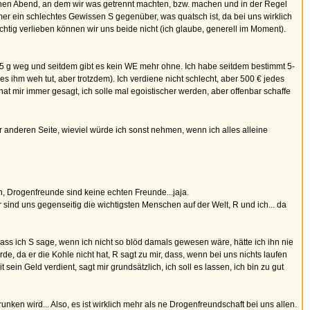
einen Abend, an dem wir was getrennt machten, bzw. machen und in der Regel
mer ein schlechtes Gewissen S gegenüber, was quatsch ist, da bei uns wirklich
ichtig verlieben können wir uns beide nicht (ich glaube, generell im Moment).
a. 5 g weg und seitdem gibt es kein WE mehr ohne. Ich habe seitdem bestimmt 5-
 ihm weh tut, aber trotzdem). Ich verdiene nicht schlecht, aber 500 € jedes
at mir immer gesagt, ich solle mal egoistischer werden, aber offenbar schaffe
der anderen Seite, wieviel würde ich sonst nehmen, wenn ich alles alleine
en, Drogenfreunde sind keine echten Freunde...jaja.
r sind uns gegenseitig die wichtigsten Menschen auf der Welt, R und ich... da
ass ich S sage, wenn ich nicht so blöd damals gewesen wäre, hätte ich ihn nie
e, da er die Kohle nicht hat, R sagt zu mir, dass, wenn bei uns nichts laufen
ein Geld verdient, sagt mir grundsätzlich, ich soll es lassen, ich bin zu gut
en wird... Also, es ist wirklich mehr als ne Drogenfreundschaft bei uns allen.