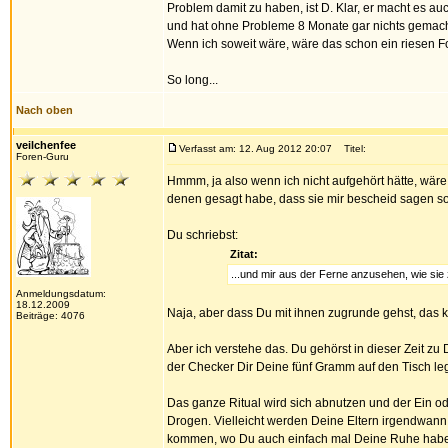
Problem damit zu haben, ist D. Klar, er macht es au
und hat ohne Probleme 8 Monate gar nichts gemacht
Wenn ich soweit wäre, wäre das schon ein riesen For
So long...
Nach oben
veilchenfee
Verfasst am: 12. Aug 2012 20:07
Titel:
Foren-Guru
Hmmm, ja also wenn ich nicht aufgehört hätte, wäre
denen gesagt habe, dass sie mir bescheid sagen sol
Du schriebst:
Zitat:
...und mir aus der Ferne anzusehen, wie si
Anmeldungsdatum:
18.12.2009
Naja, aber dass Du mit ihnen zugrunde gehst, das ka
Beiträge: 4076
Aber ich verstehe das. Du gehörst in dieser Zeit z
der Checker Dir Deine fünf Gramm auf den Tisch le
Das ganze Ritual wird sich abnutzen und der Ein ode
Drogen. Vielleicht werden Deine Eltern irgendwann
kommen, wo Du auch einfach mal Deine Ruhe haben