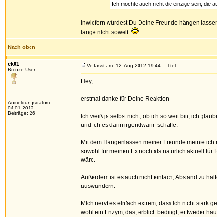
Ich möchte auch nicht die einzige sein, die a
Inwiefern würdest Du Deine Freunde hängen lassen,
lange nicht soweit.
Nach oben
ck01
Verfasst am: 12. Aug 2012 19:44
Titel:
Bronze-User
Hey,
erstmal danke für Deine Reaktion.
Anmeldungsdatum:
04.01.2012
Beiträge: 26
Ich weiß ja selbst nicht, ob ich so weit bin, ich gl
und ich es dann irgendwann schaffe.
Mit dem Hängenlassen meiner Freunde meinte ich nich
sowohl für meinen Ex noch als natürlich aktuell für 
wäre.
Außerdem ist es auch nicht einfach, Abstand zu halt
auswandern.
Mich nervt es einfach extrem, dass ich nicht stark g
wohl ein Enzym, das, erblich bedingt, entweder häu