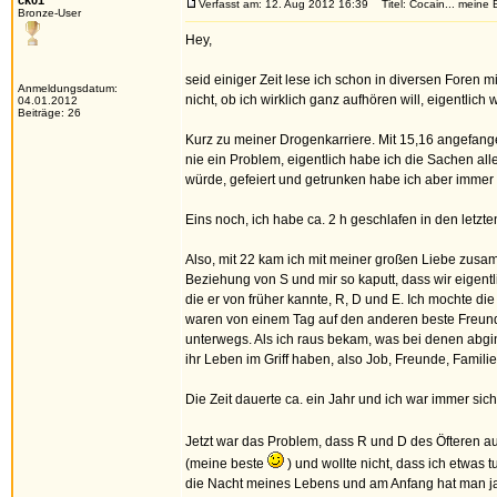
ck01
Verfasst am: 12. Aug 2012 16:39
Titel: Cocain... meine 
Bronze-User
Hey,
seid einiger Zeit lese ich schon in diversen Foren 
Anmeldungsdatum:
nicht, ob ich wirklich ganz aufhören will, eigentlich w
04.01.2012
Beiträge: 26
Kurz zu meiner Drogenkarriere. Mit 15,16 angefangen
nie ein Problem, eigentlich habe ich die Sachen all
würde, gefeiert und getrunken habe ich aber immer
Eins noch, ich habe ca. 2 h geschlafen in den letzt
Also, mit 22 kam ich mit meiner großen Liebe zusamm
Beziehung von S und mir so kaputt, dass wir eigen
die er von früher kannte, R, D und E. Ich mochte di
waren von einem Tag auf den anderen beste Freund
unterwegs. Als ich raus bekam, was bei denen abgin
ihr Leben im Griff haben, also Job, Freunde, Famili
Die Zeit dauerte ca. ein Jahr und ich war immer sich
Jetzt war das Problem, dass R und D des Öfteren 
(meine beste
) und wollte nicht, dass ich etwas 
die Nacht meines Lebens und am Anfang hat man ja a