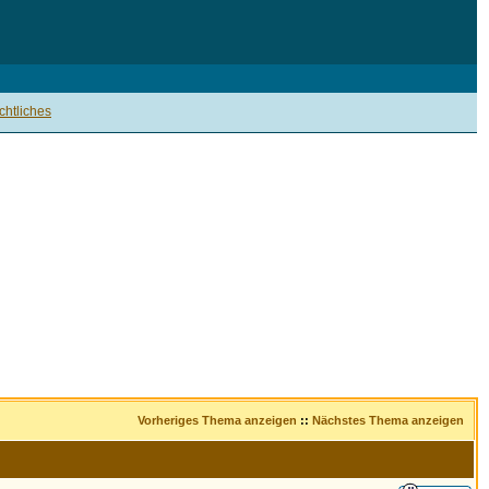
htliches
Vorheriges Thema anzeigen
::
Nächstes Thema anzeigen