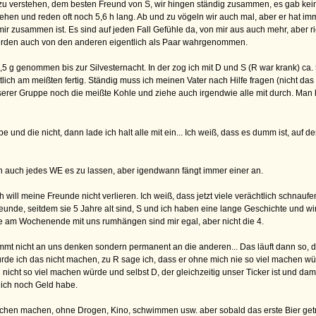
 R zu verstehen, dem besten Freund von S, wir hingen ständig zusammen, es gab k
ehen und reden oft noch 5,6 h lang. Ab und zu vögeln wir auch mal, aber er hat im
 mir zusammen ist. Es sind auf jeden Fall Gefühle da, von mir aus auch mehr, aber r
rden auch von den anderen eigentlich als Paar wahrgenommen.
0,5 g genommen bis zur Silvesternacht. In der zog ich mit D und S (R war krank) c
 am meißten fertig. Ständig muss ich meinen Vater nach Hilfe fragen (nicht das es
serer Gruppe noch die meißte Kohle und ziehe auch irgendwie alle mit durch. Man h
e und die nicht, dann lade ich halt alle mit ein... Ich weiß, dass es dumm ist, auf 
hen auch jedes WE es zu lassen, aber igendwann fängt immer einer an.
 will meine Freunde nicht verlieren. Ich weiß, dass jetzt viele verächtlich schnauf
reunde, seitdem sie 5 Jahre alt sind, S und ich haben eine lange Geschichte und wi
die am Wochenende mit uns rumhängen sind mir egal, aber nicht die 4.
ommt nicht an uns denken sondern permanent an die anderen... Das läuft dann so, d
ürde ich das nicht machen, zu R sage ich, dass er ohne mich nie so viel machen würd
cht so viel machen würde und selbst D, der gleichzeitig unser Ticker ist und damit s
l ich noch Geld habe.
chen machen, ohne Drogen, Kino, schwimmen usw. aber sobald das erste Bier getrunk