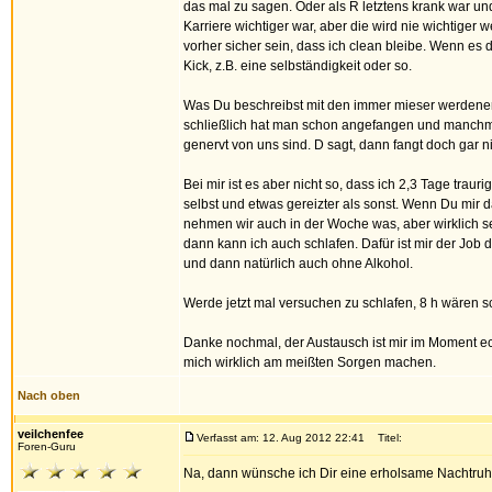
das mal zu sagen. Oder als R letztens krank war un
Karriere wichtiger war, aber die wird nie wichtige
vorher sicher sein, dass ich clean bleibe. Wenn es
Kick, z.B. eine selbständigkeit oder so.
Was Du beschreibst mit den immer mieser werdenen 
schließlich hat man schon angefangen und manchmal
genervt von uns sind. D sagt, dann fangt doch gar ni
Bei mir ist es aber nicht so, dass ich 2,3 Tage trau
selbst und etwas gereizter als sonst. Wenn Du mir 
nehmen wir auch in der Woche was, aber wirklich se
dann kann ich auch schlafen. Dafür ist mir der Job
und dann natürlich auch ohne Alkohol.
Werde jetzt mal versuchen zu schlafen, 8 h wären sc
Danke nochmal, der Austausch ist mir im Moment echt
mich wirklich am meißten Sorgen machen.
Nach oben
veilchenfee
Verfasst am: 12. Aug 2012 22:41
Titel:
Foren-Guru
Na, dann wünsche ich Dir eine erholsame Nachtruh