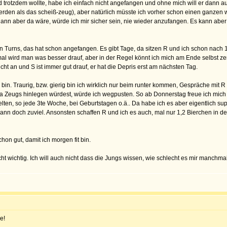
d trotzdem wollte, habe ich einfach nicht angefangen und ohne mich will er dann au
r werden als das scheiß-zeug), aber natürlich müsste ich vorher schon einen ganz
 dann aber da wäre, würde ich mir sicher sein, nie wieder anzufangen. Es kann abe
Turns, das hat schon angefangen. Es gibt Tage, da sitzen R und ich schon nach 10
 wird man was besser drauf, aber in der Regel könnt ich mich am Ende selbst zerf
cht an und S ist immer gut drauf, er hat die Depris erst am nächsten Tag.
rig bin. Traurig, bzw. gierig bin ich wirklich nur beim runter kommen, Gespräche mit
da Zeugs hinlegen würdest, würde ich wegpusten. So ab Donnerstag freue ich mich 
lten, so jede 3te Woche, bei Geburtstagen o.ä.. Da habe ich es aber eigentlich sup
 dann doch zuviel. Ansonsten schaffen R und ich es auch, mal nur 1,2 Bierchen in 
hon gut, damit ich morgen fit bin.
 wichtig. Ich will auch nicht dass die Jungs wissen, wie schlecht es mir manchmal 
e!