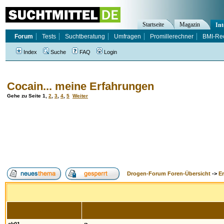
Startseite
Magazin
Int
Forum
Tests
Suchtberatung
Umfragen
Promillerechner
BMI-Re
Index
Suche
FAQ
Login
Cocain... meine Erfahrungen
Gehe zu Seite
1
,
2
,
3
,
4
,
5
Weiter
Drogen-Forum Foren-Übersicht
->
E
Autor