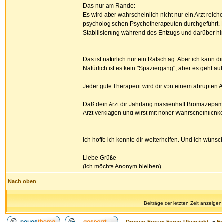
Das nur am Rande:
Es wird aber wahrscheinlich nicht nur ein Arzt rei
psychologischen Psychotherapeuten durchgeführt.
Stabilisierung während des Entzugs und darüber hi
Das ist natürlich nur ein Ratschlag. Aber ich kann 
Natürlich ist es kein "Spaziergang", aber es geht au
Jeder gute Therapeut wird dir von einem abrupten A
Daß dein Arzt dir Jahrlang massenhaft Bromazepam 
Arzt verklagen und wirst mit höher Wahrscheinlichk
Ich hoffe ich konnte dir weiterhelfen. Und ich wünsch
Liebe Grüße
(ich möchte Anonym bleiben)
Nach oben
Beiträge der letzten Zeit anzeigen
Drogen-Forum Foren-Übersicht
->
F