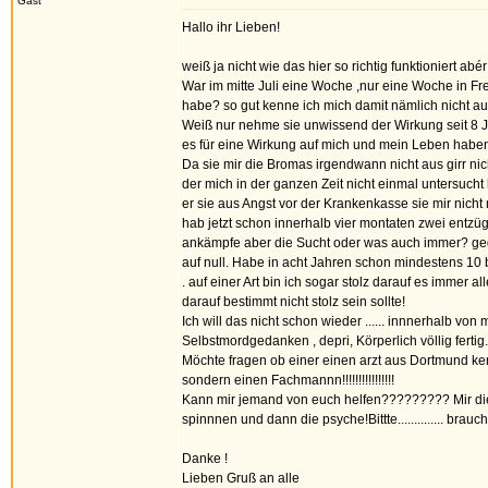
Gast
Hallo ihr Lieben!
weiß ja nicht wie das hier so richtig funktioniert a
War im mitte Juli eine Woche ,nur eine Woche in F
habe? so gut kenne ich mich damit nämlich nicht au
Weiß nur nehme sie unwissend der Wirkung seit 8 
es für eine Wirkung auf mich und mein Leben habe
Da sie mir die Bromas irgendwann nicht aus girr ni
der mich in der ganzen Zeit nicht einmal untersucht 
er sie aus Angst vor der Krankenkasse sie mir nicht 
hab jetzt schon innerhalb vier montaten zwei entzü
ankämpfe aber die Sucht oder was auch immer? ge
auf null. Habe in acht Jahren schon mindestens 10 
. auf einer Art bin ich sogar stolz darauf es immer
darauf bestimmt nicht stolz sein sollte!
Ich will das nicht schon wieder ...... innnerhalb vo
Selbstmordgedanken , depri, Körperlich völlig fertig...
Möchte fragen ob einer einen arzt aus Dortmund ken
sondern einen Fachmannn!!!!!!!!!!!!!!!!
Kann mir jemand von euch helfen????????? Mir die
spinnnen und dann die psyche!Bittte.............. brau
Danke !
Lieben Gruß an alle