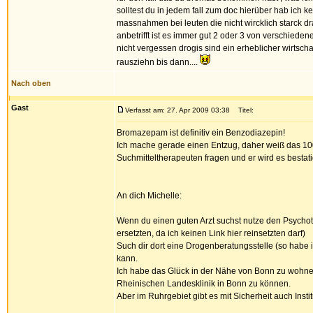
solltest du in jedem fall zum doc hierüber hab ich
massnahmen bei leuten die nicht wircklich starck d
anbetrifft ist es immer gut 2 oder 3 von verschieden
nicht vergessen drogis sind ein erheblicher wirtsc
rausziehn bis dann....
Nach oben
Gast
Verfasst am: 27. Apr 2009 03:38
Titel:
Bromazepam ist definitiv ein Benzodiazepin!
Ich mache gerade einen Entzug, daher weiß das 100
Suchmitteltherapeuten fragen und er wird es bestat
An dich Michelle:
Wenn du einen guten Arzt suchst nutze den Psycho
ersetzten, da ich keinen Link hier reinsetzten darf)
Such dir dort eine Drogenberatungsstelle (so habe i
kann.
Ich habe das Glück in der Nähe von Bonn zu wohne
Rheinischen Landesklinik in Bonn zu können.
Aber im Ruhrgebiet gibt es mit Sicherheit auch Insti