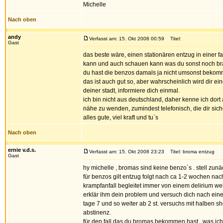
Michelle
Nach oben
andy
Verfasst am: 15. Okt 2008 00:59
Titel:
Gast
das beste wäre, einen stationären entzug in einer
kann und auch schauen kann was du sonst noch brau
du hast die benzos damals ja nicht umsonst bekomm
das ist auch gut so, aber wahrscheinlich wird dir ei
deiner stadt, informiere dich einmal.
ich bin nicht aus deutschland, daher kenne ich dort
nähe zu wenden, zumindest telefonisch, die dir sic
alles gute, viel kraft und tu`s
Nach oben
ernie v.d.s.
Verfasst am: 15. Okt 2008 23:23
Titel: broma entzug
Gast
hy michelle , bromas sind keine benzo`s . stell zun
für benzos gilt entzug folgt nach ca 1-2 wochen na
krampfanfall begleitet immer von einem delirium welch
erklär ihm dein problem und versuch dich nach eine
tage 7 und so weiter ab 2 st. versuchs mit halben s
abstinenz.
für den fall das du bromas bekommen hast , was ich