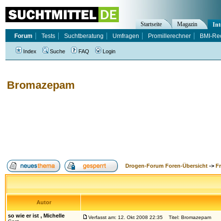
Startseite
Magazin
Int
Forum
Tests
Suchtberatung
Umfragen
Promillerechner
BMI-Re
Index
Suche
FAQ
Login
Bromazepam
Drogen-Forum Foren-Übersicht
->
F
Autor
so wie er ist , Michelle
Verfasst am: 12. Okt 2008 22:35
Titel: Bromazepam