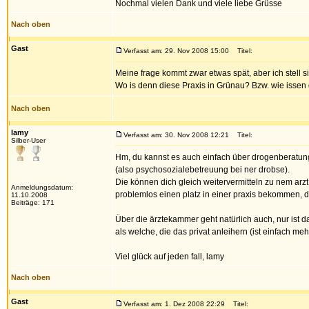
Nochmal vielen Dank und viele liebe Grüsse
Nach oben
Gast
Verfasst am: 29. Nov 2008 15:00
Titel:
Meine frage kommt zwar etwas spät, aber ich stell s
Wo is denn diese Praxis in Grünau? Bzw. wie isse
Nach oben
lamy
Verfasst am: 30. Nov 2008 12:21
Titel:
Silber-User
Hm, du kannst es auch einfach über drogenberatungs
(also psychosozialebetreuung bei ner drobse).
Die können dich gleich weitervermitteln zu nem arzt
Anmeldungsdatum:
problemlos einen platz in einer praxis bekommen, di
11.10.2008
Beiträge: 171
Über die ärztekammer geht natürlich auch, nur ist 
als welche, die das privat anleihern (ist einfach m
Viel glück auf jeden fall, lamy
Nach oben
Gast
Verfasst am: 1. Dez 2008 22:29
Titel: