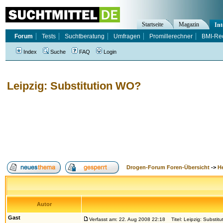
Startseite
Magazin
Int
Forum
Tests
Suchtberatung
Umfragen
Promillerechner
BMI-Re
Index
Suche
FAQ
Login
Leipzig: Substitution WO?
Drogen-Forum Foren-Übersicht
->
H
Autor
Gast
Verfasst am: 22. Aug 2008 22:18
Titel: Leipzig: Substit