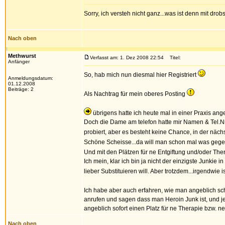
Sorry, ich versteh nicht ganz...was ist denn mit dro
Nach oben
Methwurst
Verfasst am: 1. Dez 2008 22:54
Titel:
Anfänger
So, hab mich nun diesmal hier Registriert
Anmeldungsdatum:
01.12.2008
Beiträge: 2
Als Nachtrag für mein oberes Posting
übrigens hatte ich heute mal in einer Praxis ange
Doch die Dame am telefon hatte mir Namen & Tel.Nr.
probiert, aber es besteht keine Chance, in der näc
Schöne Scheisse...da will man schon mal was gege
Und mit den Plätzen für ne Entgiftung und/oder The
Ich mein, klar ich bin ja nicht der einzigste Junki
lieber Substituieren will. Aber trotzdem...irgendw
Ich habe aber auch erfahren, wie man angeblich sc
anrufen und sagen dass man Heroin Junk ist, und j
angeblich sofort einen Platz für ne Therapie bzw.
Nach oben