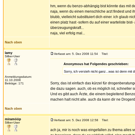
hm, wenn du benzo-abhängig bist könnte das mit der
naja, wenn du einen menschliche arzt findest und ih
blubb, vielleicht substituiert dich einer. ich glaub 
einen platz hast -sofern du auf einer warteliste bist-
überzeugungskraft...
naja, viel erfolg mal...
Nach oben
lamy
Verfasst am: 5. Dez 2008 11:54
Titel:
Silber-User
Anonymous hat Folgendes geschrieben:
Sorry, ich versteh nicht ganz...was ist denn mit
Anmeldungsdatum:
11.10.2008
Sorry, das ist einfach das kürzel für drogenberatun
Beiträge: 171
die dazu sagen. auch, ob es möglich ist, schneller s
Und es gibt auch Ärzte, die einem begleitend Benzo
machen halt nicht alle. auch da kann dir ne Drogenbe
Nach oben
miramööp
Verfasst am: 5. Dez 2008 12:58
Titel:
Silber-User
ach ja, mir is noch was eingefallen zu thema alles 