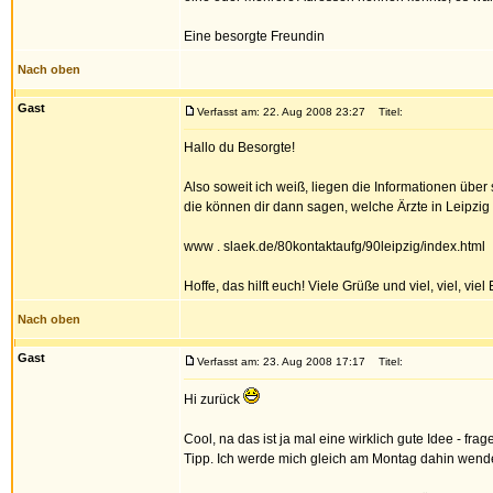
Eine besorgte Freundin
Nach oben
Gast
Verfasst am: 22. Aug 2008 23:27
Titel:
Hallo du Besorgte!
Also soweit ich weiß, liegen die Informationen über
die können dir dann sagen, welche Ärzte in Leipzig 
www . slaek.de/80kontaktaufg/90leipzig/index.html
Hoffe, das hilft euch! Viele Grüße und viel, viel, viel 
Nach oben
Gast
Verfasst am: 23. Aug 2008 17:17
Titel:
Hi zurück
Cool, na das ist ja mal eine wirklich gute Idee - fra
Tipp. Ich werde mich gleich am Montag dahin wen