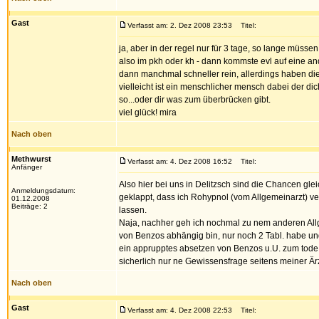
Gast
Verfasst am: 2. Dez 2008 23:53
Titel:
ja, aber in der regel nur für 3 tage, so lange müsse
also im pkh oder kh - dann kommste evl auf eine and
dann manchmal schneller rein, allerdings haben die
vielleicht ist ein menschlicher mensch dabei der dich
so...oder dir was zum überbrücken gibt.
viel glück! mira
Nach oben
Methwurst
Verfasst am: 4. Dez 2008 16:52
Titel:
Anfänger
Also hier bei uns in Delitzsch sind die Chancen gl
Anmeldungsdatum:
geklappt, dass ich Rohypnol (vom Allgemeinarzt) ve
01.12.2008
Beiträge: 2
lassen.
Naja, nachher geh ich nochmal zu nem anderen Allg
von Benzos abhängig bin, nur noch 2 Tabl. habe und
ein apprupptes absetzen von Benzos u.U. zum tode 
sicherlich nur ne Gewissensfrage seitens meiner Ärzt
Nach oben
Gast
Verfasst am: 4. Dez 2008 22:53
Titel: