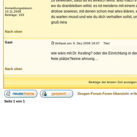
zu beweisen, dass du es wirklich willst. also mach
wo du dranbleiben willst. es ist meistens mit einem a
Anmeldungsdatum:
drobse sowieso, mit denen schon mal alles klären, 
10.11.2008
Beiträge: 163
du warten musst und wie du dich verhalten sollst,
gruß mira
Nach oben
Gast
Verfasst am: 9. Dez 2008 18:07
Titel:
wie wärs mit Dr. Kesting? oder die Einrichtung in de
freie plätze?keine ahnung....
Nach oben
Beiträge der letzten Zeit anzeigen
Drogen-Forum Foren-Übersicht
->
H
Seite
1
von
1