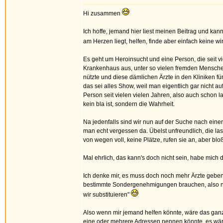
Hi zusammen
Ich hoffe, jemand hier liest meinen Beitrag und ka
am Herzen liegt, helfen, finde aber einfach keine wi
Es geht um Heroinsucht und eine Person, die seit vi
Krankenhaus aus, unter so vielen fremden Menschen
nützte und diese dämlichen Ärzte in den Kliniken fü
das sei alles Show, weil man eigentlich gar nicht auf
Person seit vielen vielen Jahren, also auch schon
kein bla ist, sondern die Wahrheit.
Na jedenfalls sind wir nun auf der Suche nach einer
man echt vergessen da. Übelst unfreundlich, die la
von wegen voll, keine Plätze, rufen sie an, aber blo
Mal ehrlich, das kann's doch nicht sein, habe mich 
Ich denke mir, es muss doch noch mehr Ärzte geben, 
bestimmte Sondergenehmigungen brauchen, also nicht
wir substituieren"
Also wenn mir jemand helfen könnte, wäre das ganz 
eine oder mehrere Adressen nennen könnte, es wäre