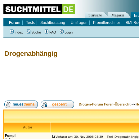
Startseite
Magazin
Int
Forum
Tests
Suchtberatung
Umfragen
Promillerechner
BMI-Re
Index
Suche
FAQ
Login
Drogenabhängig
Drogen-Forum Foren-Übersicht
->
H
Autor
Pumpl
Verfasst am: 30. Nov 2008 03:39
Titel: Drogenabhängig