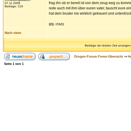
frag ihn ob er bereit ist von dem zeug weg zu komme
07.11.2008
Beiträge: 216
rede auch mit ihm über euren vater, tauscht eure ein
hat dein bruder nie wirklich getrauert und unterdrü
glg. crazy
Nach oben
Beiträge der letzten Zeit anzeigen
Drogen-Forum Foren-Übersicht
->
H
Seite
1
von
1