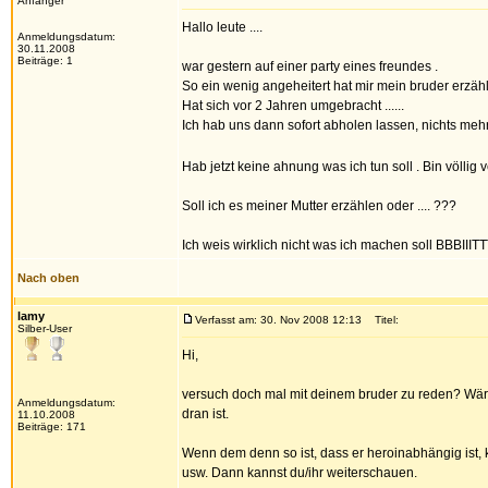
Anfänger
Hallo leute ....
Anmeldungsdatum:
30.11.2008
Beiträge: 1
war gestern auf einer party eines freundes .
So ein wenig angeheitert hat mir mein bruder erzähl
Hat sich vor 2 Jahren umgebracht ......
Ich hab uns dann sofort abholen lassen, nichts mehr m
Hab jetzt keine ahnung was ich tun soll . Bin völlig v
Soll ich es meiner Mutter erzählen oder .... ???
Ich weis wirklich nicht was ich machen soll B
Nach oben
lamy
Verfasst am: 30. Nov 2008 12:13
Titel:
Silber-User
Hi,
versuch doch mal mit deinem bruder zu reden? Wäre 
Anmeldungsdatum:
dran ist.
11.10.2008
Beiträge: 171
Wenn dem denn so ist, dass er heroinabhängig ist, k
usw. Dann kannst du/ihr weiterschauen.