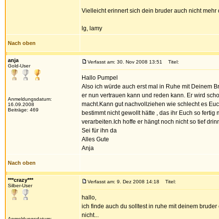
Vielleicht erinnert sich dein bruder auch nicht mehr
lg, lamy
Nach oben
anja
Verfasst am: 30. Nov 2008 13:51
Titel:
Gold-User
Hallo Pumpel
Also ich würde auch erst mal in Ruhe mit Deinem B
er nun vertrauen kann und reden kann. Er wird scho
Anmeldungsdatum:
macht.Kann gut nachvollziehen wie schlecht es Euc
16.09.2008
Beiträge: 469
bestimmt nicht gewollt hätte , das ihr Euch so fert
verarbeiten.Ich hoffe er hängt noch nicht so tief d
Sei für ihn da
Alles Gute
Anja
Nach oben
***crazy***
Verfasst am: 9. Dez 2008 14:18
Titel:
Silber-User
hallo,
ich finde auch du solltest in ruhe mit deinem brude
nicht...
Anmeldungsdatum: