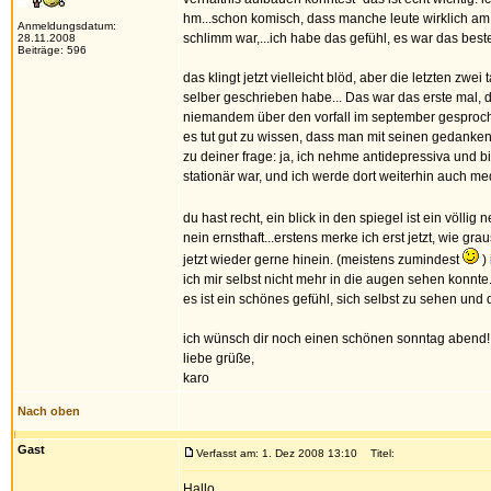
hm...schon komisch, dass manche leute wirklich am
Anmeldungsdatum:
schlimm war,...ich habe das gefühl, es war das best
28.11.2008
Beiträge: 596
das klingt jetzt vielleicht blöd, aber die letzten zw
selber geschrieben habe... Das war das erste mal, 
niemandem über den vorfall im september gesprochen
es tut gut zu wissen, dass man mit seinen gedanken 
zu deiner frage: ja, ich nehme antidepressiva und bin,
stationär war, und ich werde dort weiterhin auch m
du hast recht, ein blick in den spiegel ist ein völlig
nein ernsthaft...erstens merke ich erst jetzt, wie 
jetzt wieder gerne hinein. (meistens zumindest
)
ich mir selbst nicht mehr in die augen sehen konnte
es ist ein schönes gefühl, sich selbst zu sehen un
ich wünsch dir noch einen schönen sonntag abend!
liebe grüße,
karo
Nach oben
Gast
Verfasst am: 1. Dez 2008 13:10
Titel:
Hallo