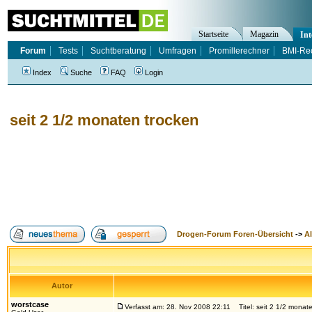
Startseite
Magazin
Int
Forum
Tests
Suchtberatung
Umfragen
Promillerechner
BMI-Re
Index
Suche
FAQ
Login
seit 2 1/2 monaten trocken
Drogen-Forum Foren-Übersicht
->
A
Autor
worstcase
Verfasst am: 28. Nov 2008 22:11
Titel: seit 2 1/2 monat