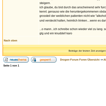
steigern.
ich glaube, du bist durch das anscheinend sehr furch
kennt. genauso wie die heruntergekommenen obdachlos
grossteil der weiblichen patienten nicht wie "alkoho
und versteckt halten, heimlich trinken....wenn es da
...o mann...ich schreibe schon wieder viel zu lang. 
glg und ein knuddel! karo
Nach oben
Beiträge der letzten Zeit anzeigen
Drogen-Forum Foren-Übersicht
->
A
Seite
1
von
1