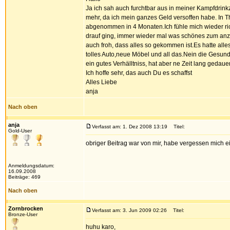
Ja ich sah auch furchtbar aus in meiner Kampfdrink
mehr, da ich mein ganzes Geld versoffen habe. In 
abgenommen in 4 Monaten.Ich fühle mich wieder rich
drauf ging, immer wieder mal was schönes zum anzie
auch froh, dass alles so gekommen ist.Es hatte alle
tolles Auto,neue Möbel und all das.Nein die Gesun
ein gutes Verhälltniss, hat aber ne Zeit lang gedaue
Ich hoffe sehr, das auch Du es schaffst
Alles Liebe
anja
Nach oben
anja
Verfasst am: 1. Dez 2008 13:19
Titel:
Gold-User
obriger Beitrag war von mir, habe vergessen mich 
Anmeldungsdatum:
16.09.2008
Beiträge: 469
Nach oben
Zornbrocken
Verfasst am: 3. Jun 2009 02:26
Titel:
Bronze-User
huhu karo,