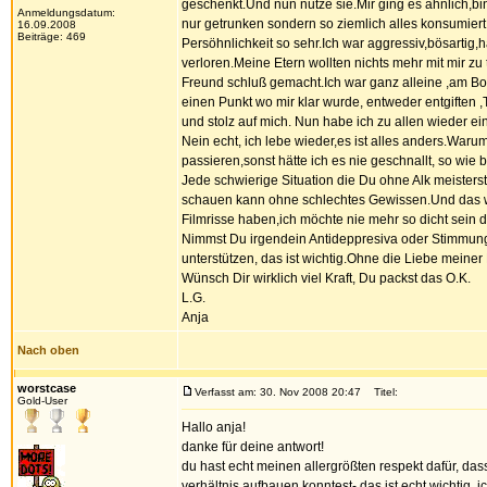
geschenkt.Und nun nutze sie.Mir ging es ähnlich,bin
Anmeldungsdatum:
nur getrunken sondern so ziemlich alles konsumiert
16.09.2008
Beiträge: 469
Persöhnlichkeit so sehr.Ich war aggressiv,bösartig,
verloren.Meine Etern wollten nichts mehr mit mir z
Freund schluß gemacht.Ich war ganz alleine ,am Bo
einen Punkt wo mir klar wurde, entweder entgiften 
und stolz auf mich. Nun habe ich zu allen wieder 
Nein echt, ich lebe wieder,es ist alles anders.Waru
passieren,sonst hätte ich es nie geschnallt, so wi
Jede schwierige Situation die Du ohne Alk meisters
schauen kann ohne schlechtes Gewissen.Und das was
Filmrisse haben,ich möchte nie mehr so dicht sein d
Nimmst Du irgendein Antideppresiva oder Stimmungs
unterstützen, das ist wichtig.Ohne die Liebe meiner
Wünsch Dir wirklich viel Kraft, Du packst das O.K.
L.G.
Anja
Nach oben
worstcase
Verfasst am: 30. Nov 2008 20:47
Titel:
Gold-User
Hallo anja!
danke für deine antwort!
du hast echt meinen allergrößten respekt dafür, dass
verhältnis aufbauen konntest- das ist echt wichtig. 