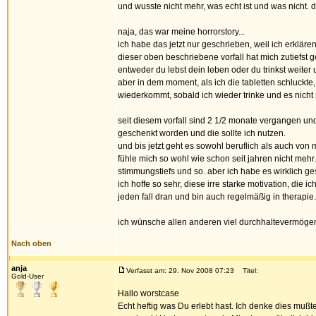
und wusste nicht mehr, was echt ist und was nicht. da
naja, das war meine horrorstory...
ich habe das jetzt nur geschrieben, weil ich erklären
dieser oben beschriebene vorfall hat mich zutiefst 
entweder du lebst dein leben oder du trinkst weiter 
aber in dem moment, als ich die tabletten schluckte,
wiederkommt, sobald ich wieder trinke und es nicht 
seit diesem vorfall sind 2 1/2 monate vergangen und
geschenkt worden und die sollte ich nutzen.
und bis jetzt geht es sowohl beruflich als auch von
fühle mich so wohl wie schon seit jahren nicht mehr
stimmungstiefs und so. aber ich habe es wirklich ges
ich hoffe so sehr, diese irre starke motivation, die ic
jeden fall dran und bin auch regelmäßig in therapie.
ich wünsche allen anderen viel durchhaltevermögen
Nach oben
anja
Verfasst am: 29. Nov 2008 07:23
Titel:
Gold-User
Hallo worstcase
Echt heftig was Du erlebt hast. Ich denke dies muß