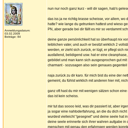
nun nur noch ganz kurz - will dir sagen, hab's gelese
das iss ja ne richtig krasse scheisse, vor allem, wo
hatte? wie lange du getrunken hattest und wieso gen
PN, aber gerade bei dir fällt es mir so verdammt sch
Anmeldungsdatum:
03.02.2009
Beiträge: 84
deine ganze persönlichkeit hat so überhaupt nix vo
leiblichen vater, und auch er besitzt wirklich 2 vol
werden, er zieht sich zurück, er lügt, er pflegt sic
ausfallend, belidigend usw. hat er eine cleanphase, 
gebildet und man kann sich ausgesprochen gut mit 
charmant - sozusagen also sein genaues gegenteil 
naja zurück zu dir karo. für mich bist du eine der n
gemeint, du fühlst wirklich mit anderen hier mit, nich
ganz oft hast du mir mit wenigen sätzen schon eine 
das ist kein scheiss.
mir tut das soooo leid, was dir passiert ist, aber i
ja sogar eine nahtoderfahrung, an die du dich nicht 
wurdest vielleicht "gesegnet" und deine seele hat 
deine seele erinnerte sich ihrer wahren aufgabe in
menschen mit genau den erfahrngen werden konntest, 