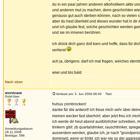
du in ein paar jahren anderen alkoholikern aktiv und
und anderen mut zu machen, denn geschichten wie d
genauso gut auch sterben können, nach so vielen st
aber du hast überlebt und dieses wunder hat in dir a
und ich glaube fest, solche geschichten werden gan
und sie im inneren berühren.
ich drück dich ganz doll karo und hoffe, dass für dic
verlierst
ach ja, übrigens: darf ich mal fragen, welches stern
wiwi und bis bald
Nach oben
worstcase
Verfasst am: 3. Jun 2009 08:40
Titel:
Gold-User
huhuu zornbrocken!
danke für die antwort! ich freue mich sehr über dein
meinen wecker fast überhört. aber jetzt freu ich mic
ich werde dir heut abend ausführlicher schreiben, m
trinkern gibt: zb quartalstrinker, rauschtrinker, spiegel
Anmeldungsdatum:
28.11.2008
ausserdem werden, glaube ich, je nach "grundpersö
Beiträge: 596
dominant, wenn er trinkt. ich war nie so der aggres