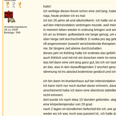
Gold-User
hallo!
ich verfolge dieses forum schon eine zeit lang, hab
naja, heute probier ich es mal:
ich bin 26 jahre alt und alkoholikerin. ich hatte v
auf den intensivstation verbringen musste, weil mei
Anmeldungsdatum:
in meinem leben wieder in ordnung bringen und an
28.11.2008
Beiträge: 596
ich an zu trinken- gottseidank nie lange genug, um 
über lange zeit durchschnittlich 1l vodka pro tag ge
oft angenommen (sowohl verschiedenste therapien, a
nie, für längere zeit alleine durchzuhalten.
dieses jahr im frühling hatte ich erstmals das gefüh
auch fröhlich und mit mir ein bisschen mehr im reine
das lief dann eine zeit lang ganz gut, bis ich vor lau
an das, was in den darauffolgenden 2 wochen gesch
stimmung ist ins absolut bodenlose gestürzt und ich 
ich bin dann im krankenhaus auf der intensivstation
ich kann mich nur noch dunkel daran erinnern, dass 
anscheinend habe ich dann eine überdosis tabletten
nicht erinnern.
dort wurde ich nach etwa 10 stunden gefunden. abg
eine körpertemperatur von 29 grad.
nach 2 tagen im künstlichen tiefschlaf bin ich, wie
weder wo ich war, noch was passiert ist...ich hatte 