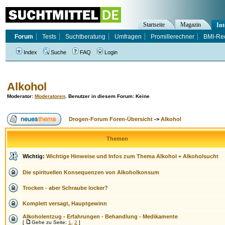
Startseite
Magazin
Int
Forum
Tests
Suchtberatung
Umfragen
Promillerechner
BMI-Re
Index
Suche
FAQ
Login
Alkohol
Moderator
:
Moderatoren
. Benutzer in diesem Forum: Keine
Drogen-Forum Foren-Übersicht
->
Alkohol
Themen
Wichtig:
Wichtige Hinweise und Infos zum Thema Alkohol + Alkoholsucht
Die spirituellen Konsequenzen von Alkoholkonsum
Trocken - aber Schraube locker?
Komplett versagt, Hauptgewinn
Alkoholentzug - Erfahrungen - Behandlung - Medikamente
[
Gehe zu Seite:
1
,
2
]