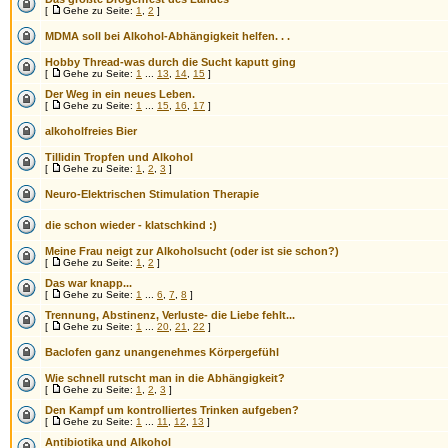
[
Gehe zu Seite:
1
,
2
]
MDMA soll bei Alkohol-Abhängigkeit helfen. . .
Hobby Thread-was durch die Sucht kaputt ging
[
Gehe zu Seite:
1
...
13
,
14
,
15
]
Der Weg in ein neues Leben.
[
Gehe zu Seite:
1
...
15
,
16
,
17
]
alkoholfreies Bier
Tillidin Tropfen und Alkohol
[
Gehe zu Seite:
1
,
2
,
3
]
Neuro-Elektrischen Stimulation Therapie
die schon wieder - klatschkind :)
Meine Frau neigt zur Alkoholsucht (oder ist sie schon?)
[
Gehe zu Seite:
1
,
2
]
Das war knapp...
[
Gehe zu Seite:
1
...
6
,
7
,
8
]
Trennung, Abstinenz, Verluste- die Liebe fehlt...
[
Gehe zu Seite:
1
...
20
,
21
,
22
]
Baclofen ganz unangenehmes Körpergefühl
Wie schnell rutscht man in die Abhängigkeit?
[
Gehe zu Seite:
1
,
2
,
3
]
Den Kampf um kontrolliertes Trinken aufgeben?
[
Gehe zu Seite:
1
...
11
,
12
,
13
]
Antibiotika und Alkohol