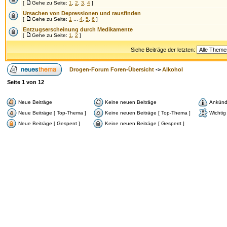
[
Gehe zu Seite:
1
,
2
,
3
,
4
]
Ursachen von Depressionen und rausfinden
[
Gehe zu Seite:
1
...
4
,
5
,
6
]
Entzugserscheinung durch Medikamente
[
Gehe zu Seite:
1
,
2
]
Siehe Beiträge der letzten:
Drogen-Forum Foren-Übersicht
->
Alkohol
Seite
1
von
12
Neue Beiträge
Keine neuen Beiträge
Ankünd
Neue Beiträge [ Top-Thema ]
Keine neuen Beiträge [ Top-Thema ]
Wichtig
Neue Beiträge [ Gesperrt ]
Keine neuen Beiträge [ Gesperrt ]