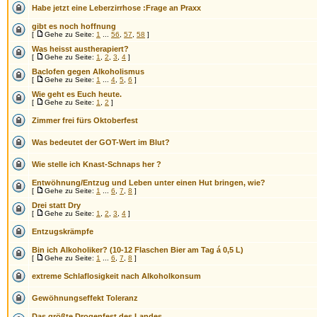
Habe jetzt eine Leberzirrhose :Frage an Praxx
gibt es noch hoffnung
[
Gehe zu Seite:
1
...
56
,
57
,
58
]
Was heisst austherapiert?
[
Gehe zu Seite:
1
,
2
,
3
,
4
]
Baclofen gegen Alkoholismus
[
Gehe zu Seite:
1
...
4
,
5
,
6
]
Wie geht es Euch heute.
[
Gehe zu Seite:
1
,
2
]
Zimmer frei fürs Oktoberfest
Was bedeutet der GOT-Wert im Blut?
Wie stelle ich Knast-Schnaps her ?
Entwöhnung/Entzug und Leben unter einen Hut bringen, wie?
[
Gehe zu Seite:
1
...
6
,
7
,
8
]
Drei statt Dry
[
Gehe zu Seite:
1
,
2
,
3
,
4
]
Entzugskrämpfe
Bin ich Alkoholiker? (10-12 Flaschen Bier am Tag á 0,5 L)
[
Gehe zu Seite:
1
...
6
,
7
,
8
]
extreme Schlaflosigkeit nach Alkoholkonsum
Gewöhnungseffekt Toleranz
Das größte Drogenfest des Landes