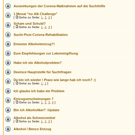
Auswirkungen der Corona-Maßnahmen auf die Suchthilfe
1 Monat "no Alk Challenge"
[
Gehe zu Seite:
1
,
2
,
3
]
Scham und Schuld?
[
Gehe zu Seite:
1
,
2
,
3
]
Sucht-Post-Corona-Rehabilitation
Erneuter Alkoholentzug?!
Eure Empfehlungen zur Leberentgiftung
Habe ich ein Alkoholproblem?
Deutsce Hauptstelle für Suchtfragen
Da bin ich wieder ! Praxx wie lange hab ich noch? :(
[
Gehe zu Seite:
1
,
2
]
Ich glaube ich habe ein Problem
Entzugserscheinungen ?
[
Gehe zu Seite:
1
,
2
,
3
,
4
]
Bin ich Alkoholiker? :Update
Alkohol als Schmerzmittel
[
Gehe zu Seite:
1
,
2
,
3
]
Alkohol / Benzo Entzug