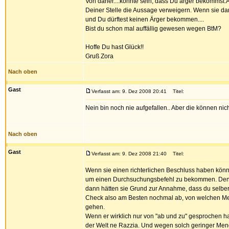
Von daher....könnte sein, dass Du ärger bekommst.
Deiner Stelle die Aussage verweigern. Wenn sie dan
und Du dürftest keinen Ärger bekommen....
Bist du schon mal auffällig gewesen wegen BtM?
Hoffe Du hast Glück!!
Gruß Zora
Nach oben
Gast
Verfasst am: 9. Dez 2008 20:41
Titel:
Nein bin noch nie aufgefallen.. Aber die können n
Nach oben
Gast
Verfasst am: 9. Dez 2008 21:40
Titel:
Wenn sie einen richterlichen Beschluss haben könn
um einen Durchsuchungsbefehl zu bekommen. Den gä
dann hätten sie Grund zur Annahme, dass du selber
Check also am Besten nochmal ab, von welchen Me
gehen.
Wenn er wirklich nur von "ab und zu" gesprochen ha
der Welt ne Razzia. Und wegen solch geringer Me