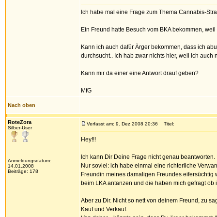
Ich habe mal eine Frage zum Thema Cannabis-Straf
Ein Freund hatte Besuch vom BKA bekommen, weil er
Kann ich auch dafür Ärger bekommen, dass ich ab
durchsucht.. Ich hab zwar nichts hier, weil ich auch
Kann mir da einer eine Antwort drauf geben?
MfG
Nach oben
RoteZora
Verfasst am: 9. Dez 2008 20:36
Titel:
Silber-User
Hey!!!
Ich kann Dir Deine Frage nicht genau beantworten.
Anmeldungsdatum:
Nur soviel: ich habe einmal eine richterliche Verw
14.01.2008
Beiträge: 178
Freundin meines damaligen Freundes eifersüchtig wa
beim LKA antanzen und die haben mich gefragt ob ic
Aber zu Dir. Nicht so nett von deinem Freund, zu sa
Kauf und Verkauf.