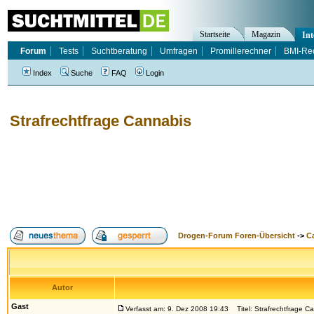
Startseite
Magazin
Int
Forum
Tests
Suchtberatung
Umfragen
Promillerechner
BMI-Re
Index
Suche
FAQ
Login
Strafrechtfrage Cannabis
Drogen-Forum Foren-Übersicht
->
Ca
Autor
Gast
Verfasst am: 9. Dez 2008 19:43
Titel: Strafrechtfrage C