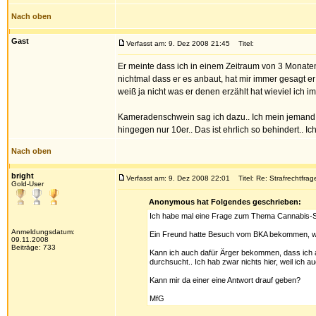
Nach oben
Gast
Verfasst am: 9. Dez 2008 21:45
Titel:
Er meinte dass ich in einem Zeitraum von 3 Monate
nichtmal dass er es anbaut, hat mir immer gesagt e
weiß ja nicht was er denen erzählt hat wieviel ich i
Kameradenschwein sag ich dazu.. Ich mein jemand h
hingegen nur 10er.. Das ist ehrlich so behindert.. I
Nach oben
bright
Verfasst am: 9. Dez 2008 22:01
Titel: Re: Strafrechtfra
Gold-User
Anonymous hat Folgendes geschrieben:
Ich habe mal eine Frage zum Thema Cannabis-St
Anmeldungsdatum:
Ein Freund hatte Besuch vom BKA bekommen, weil
09.11.2008
Beiträge: 733
Kann ich auch dafür Ärger bekommen, dass ich
durchsucht.. Ich hab zwar nichts hier, weil ich 
Kann mir da einer eine Antwort drauf geben?
MfG