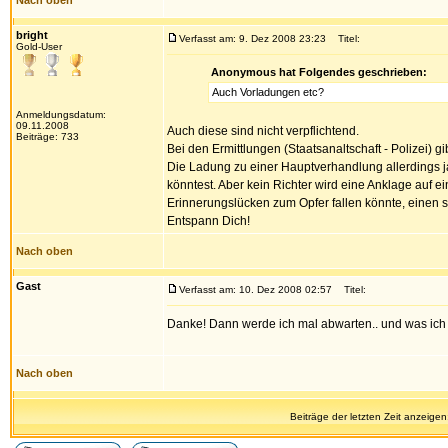
Nach oben
bright
Verfasst am: 9. Dez 2008 23:23
Titel:
Gold-User
Anonymous hat Folgendes geschrieben:
Auch Vorladungen etc?
Anmeldungsdatum:
09.11.2008
Auch diese sind nicht verpflichtend.
Beiträge: 733
Bei den Ermittlungen (Staatsanaltschaft - Polizei) gi
Die Ladung zu einer Hauptverhandlung allerdings j
könntest. Aber kein Richter wird eine Anklage auf 
Erinnerungslücken zum Opfer fallen könnte, einen 
Entspann Dich!
Nach oben
Gast
Verfasst am: 10. Dez 2008 02:57
Titel:
Danke! Dann werde ich mal abwarten.. und was ich
Nach oben
Beiträge der letzten Zeit anzeigen