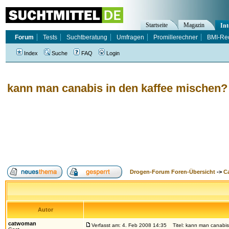
Startseite
Magazin
Int
Forum
Tests
Suchtberatung
Umfragen
Promillerechner
BMI-Re
Index
Suche
FAQ
Login
kann man canabis in den kaffee mischen?
Drogen-Forum Foren-Übersicht
->
Ca
Autor
catwoman
Verfasst am: 4. Feb 2008 14:35
Titel: kann man canabis