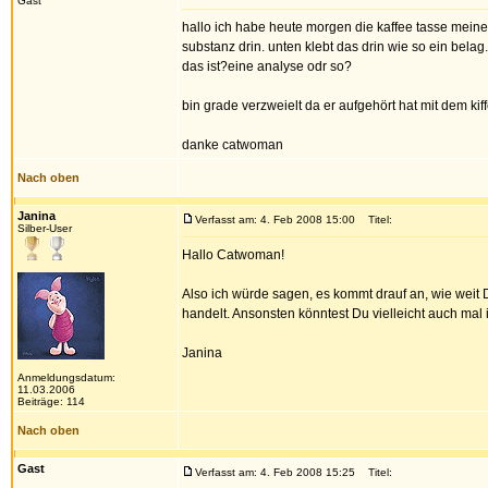
Gast
hallo ich habe heute morgen die kaffee tasse mein
substanz drin. unten klebt das drin wie so ein be
das ist?eine analyse odr so?
bin grade verzweielt da er aufgehört hat mit dem ki
danke catwoman
Nach oben
Janina
Verfasst am: 4. Feb 2008 15:00
Titel:
Silber-User
Hallo Catwoman!
Also ich würde sagen, es kommt drauf an, wie weit 
handelt. Ansonsten könntest Du vielleicht auch mal
Janina
Anmeldungsdatum:
11.03.2006
Beiträge: 114
Nach oben
Gast
Verfasst am: 4. Feb 2008 15:25
Titel: