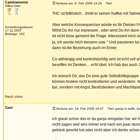
Cambiamento
Verfasst am: 8. Feb 2008 14:24
Titel:
Silber-User
THC ist fettlöslich....trinkt er seinen Kaffee mit Sah
Aber welche Konsequenzen würde es für Deinen Fre
Anmeldungsdatum:
Willst Du ihn nur erpressen , oder wirst Du ihn dann
17.11.2007
Beiträge: 162
Ist nicht böse gemeint die Frage. Interessiert mich
ja, ich werde mich bessern usw. " Und passieren tut
dann ist die Beziehung auch im Eimer.
Co-abhängig und kontrollsüchtig sein ist echt voll a
besoffen im Denken.... echt übel. Ich hab das auch
Ich wünsch Dir, das Du eine gute Selbsthilfegruppe 
können Andere nicht kontrollieren und verändern. W
tun, sondern mit Angst, Besitzdenken und Machtspie
Nach oben
Gast
Verfasst am: 19. Feb 2008 16:47
Titel: ganja in kaffe, ka
ich glaub schon das er da ganja reingetan hat. wir
nicht sagen weil wirs immer erst nach ein paar stu
getränk gewrikt hat oder nicht aber ich denks schon