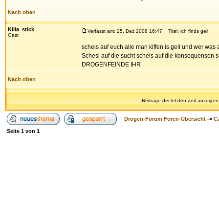
Nach oben
Killa_stick
Verfasst am: 25. Dez 2008 16:47
Titel: ich finds geil
Gast
scheis auf euch alle man kiffen is geil und wer was 
Schesi auf die sucht scheis auf die konsequensen 
DROGENFEINDE IHR
Nach oben
Beiträge der letzten Zeit anzeigen
Drogen-Forum Foren-Übersicht
->
Ca
Seite
1
von
1