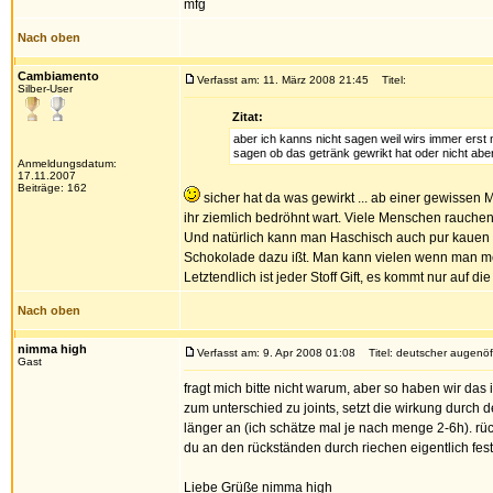
mfg
Nach oben
Cambiamento
Verfasst am: 11. März 2008 21:45
Titel:
Silber-User
Zitat:
aber ich kanns nicht sagen weil wirs immer erst 
sagen ob das getränk gewrikt hat oder nicht abe
Anmeldungsdatum:
17.11.2007
Beiträge: 162
sicher hat da was gewirkt ... ab einer gewissen
ihr ziemlich bedröhnt wart. Viele Menschen rauchen n
Und natürlich kann man Haschisch auch pur kauen
Schokolade dazu ißt. Man kann vielen wenn man me
Letztendlich ist jeder Stoff Gift, es kommt nur auf 
Nach oben
nimma high
Verfasst am: 9. Apr 2008 01:08
Titel: deutscher augenöf
Gast
fragt mich bitte nicht warum, aber so haben wir das
zum unterschied zu joints, setzt die wirkung durch
länger an (ich schätze mal je nach menge 2-6h). rü
du an den rückständen durch riechen eigentlich fes
Liebe Grüße nimma high