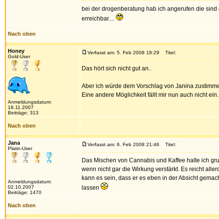
bei der drogenberatung hab ich angerufen die sind 
erreichbar....
Nach oben
Honey
Verfasst am: 5. Feb 2008 18:29
Titel:
Gold-User
Das hört sich nicht gut an..
Aber ich würde dem Vorschlag von Janina zustimm
Eine andere Möglichkeit fällt mir nun auch nicht ein.
Anmeldungsdatum:
18.11.2007
Beiträge: 313
Nach oben
Jana
Verfasst am: 6. Feb 2008 21:46
Titel:
Platin-User
Das Mischen von Cannabis und Kaffee halte ich grun
wenn nicht gar die Wirkung verstärkt. Es reicht alle
kann es sein, dass er es eben in der Absicht gemach
Anmeldungsdatum:
02.10.2007
lassen
Beiträge: 1470
Nach oben