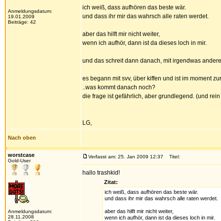
ich weiß, dass aufhören das beste wär.
Anmeldungsdatum:
und dass ihr mir das wahrsch alle raten werdet.
19.01.2009
Beiträge: 42
aber das hilft mir nicht weiter,
wenn ich aufhör, dann ist da dieses loch in mir.
und das schreit dann danach, mit irgendwas andere
es begann mit svv, über kiffen und ist im moment zur 
..was kommt danach noch?
die frage ist gefährlich, aber grundlegend. (und rein 
LG,
Nach oben
worstcase
Verfasst am: 25. Jan 2009 12:37
Titel:
Gold-User
hallo trashkid!
Zitat:
ich weiß, dass aufhören das beste wär.
und dass ihr mir das wahrsch alle raten werdet.
aber das hilft mir nicht weiter,
Anmeldungsdatum:
28.11.2008
wenn ich aufhör, dann ist da dieses loch in mir.