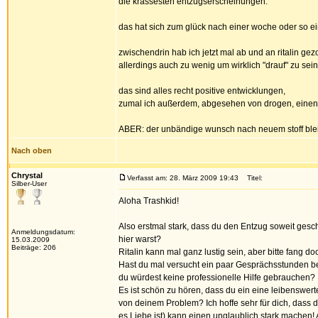
die krassesten entzugserscheinungen.
das hat sich zum glück nach einer woche oder so ei
zwischendrin hab ich jetzt mal ab und an ritalin ge
allerdings auch zu wenig um wirklich "drauf" zu sein
das sind alles recht positive entwicklungen,
zumal ich außerdem, abgesehen von drogen, einen w
ABER: der unbändige wunsch nach neuem stoff bleib
Nach oben
Chrystal
Verfasst am: 28. März 2009 19:43
Titel:
Silber-User
Aloha Trashkid!
Also erstmal stark, dass du den Entzug soweit gescha
Anmeldungsdatum:
hier warst?
15.03.2009
Beiträge: 206
Ritalin kann mal ganz lustig sein, aber bitte fang do
Hast du mal versucht ein paar Gesprächsstunden b
du würdest keine professionelle Hilfe gebrauchen?
Es ist schön zu hören, dass du ein eine leibenswer
von deinem Problem? Ich hoffe sehr für dich, dass
es Liebe ist) kann einen unglaublich stark machen!