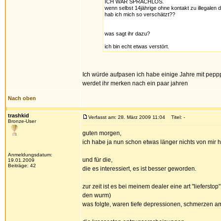
ICH WAR SPRACHLOS.
wenn selbst 14jährige ohne kontakt zu illegalen
hab ich mich so verschätzt??
was sagt ihr dazu?
ich bin echt etwas verstört.
Ich würde aufpasen ich habe einige Jahre mit peppp 
werdet ihr merken nach ein paar jahren
Nach oben
trashkid
Verfasst am: 28. März 2009 11:04
Titel: -
Bronze-User
guten morgen,
ich habe ja nun schon etwas länger nichts von mir 
Anmeldungsdatum:
und für die,
19.01.2009
Beiträge: 42
die es interessiert, es ist besser geworden.
zur zeit ist es bei meinem dealer eine art "lieferst
den wurm)
was folgte, waren tiefe depressionen, schmerzen am 