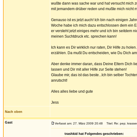
wußte dann was sache war und hat versucht mich zu 
mit jemandem drüber reden und mußte mich nicht me
Genauso ist es jetzt auch! Ich bin nach einigen J
Woche habe ich mich dazu entschlossen dem ein End
er versteht jetzt einiges mehr und ich bin seitdem ni
meinen Suchtdruck etc. sprechen kann!
Ich kann es Dir wirklich nur raten, Dir Hilfe zu ho
erzählen. Da mußt Du entscheiden, wie Du Dich am b
Aber denke immer daran, dass Deine Eltern Dich liebe
lassen und Dir mit aller Hilfe zur Seite stehen!
Glaube mir, das ist das beste...Ich bin selber Tocht
anrutscht!
Alles alles liebe und gute
Jess
Nach oben
Gast
Verfasst am: 27. März 2009 20:48
Titel: Re: pep; krasser
trashkid hat Folgendes geschrieben: