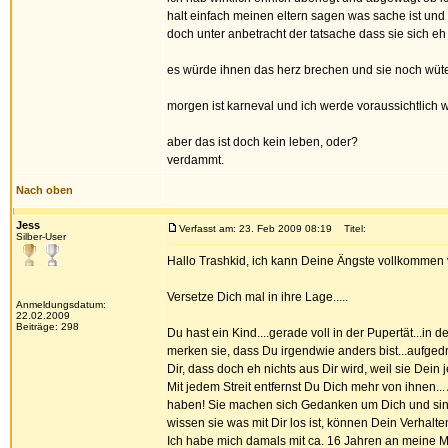
halt einfach meinen eltern sagen was sache ist und 
doch unter anbetracht der tatsache dass sie sich e
es würde ihnen das herz brechen und sie noch wüt
morgen ist karneval und ich werde voraussichtlich w
aber das ist doch kein leben, oder?
verdammt.
Nach oben
Jess
Verfasst am: 23. Feb 2009 08:19
Titel:
Silber-User
Hallo Trashkid, ich kann Deine Ängste vollkommen 
Versetze Dich mal in ihre Lage.....
Anmeldungsdatum:
22.02.2009
Beiträge: 298
Du hast ein Kind....gerade voll in der Pupertät...i
merken sie, dass Du irgendwie anders bist...aufgedr
Dir, dass doch eh nichts aus Dir wird, weil sie Dein 
Mit jedem Streit entfernst Du Dich mehr von ihnen... 
haben! Sie machen sich Gedanken um Dich und sind
wissen sie was mit Dir los ist, können Dein Verhalt
Ich habe mich damals mit ca. 16 Jahren an meine Mut