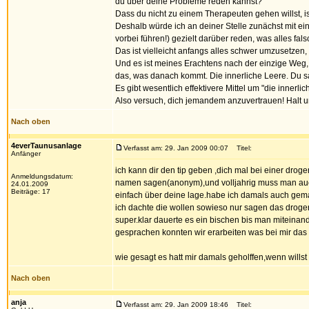
du über deine Probleme reden kannst?
Dass du nicht zu einem Therapeuten gehen willst, i
Deshalb würde ich an deiner Stelle zunächst mit ei
vorbei führen!) gezielt darüber reden, was alles fa
Das ist vielleicht anfangs alles schwer umzusetzen,
Und es ist meines Erachtens nach der einzige Weg,
das, was danach kommt. Die innerliche Leere. Du sa
Es gibt wesentlich effektivere Mittel um "die innerli
Also versuch, dich jemandem anzuvertrauen! Halt un
Nach oben
4everTaunusanlage
Verfasst am: 29. Jan 2009 00:07
Titel:
Anfänger
ich kann dir den tip geben ,dich mal bei einer dro
Anmeldungsdatum:
namen sagen(anonym),und volljahrig muss man auch n
24.01.2009
Beiträge: 17
einfach über deine lage.habe ich damals auch gemac
ich dachte die wollen sowieso nur sagen das drogen
super.klar dauerte es ein bischen bis man miteinande
gesprachen konnten wir erarbeiten was bei mir das
wie gesagt es hatt mir damals geholffen,wenn wills
Nach oben
anja
Verfasst am: 29. Jan 2009 18:46
Titel: