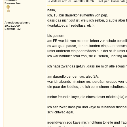
trashkid
Verfasst am: 25. Jan 2009 03:26
Titel: pep; krasser als 
Bronze-User
hallo,
ich, 15, bin dauerkonsumentin von pep.
dass das nicht gut ist, weiß ich selber, glaubte abe
Anmeldungsdatum:
(kontaktbedarf, redefluss, etc.).
19.01.2009
Beiträge: 42
bis gestern.
am FR war ich von meinem lehrer zur schule bestellt
es war grad pause, daher standen ein paar mensch
unter anderem ein paar mädels aus der stufe unter m
ich war natürlich total froh, sie zu sehen, und fing a
ich hatte zwar das gefühl, dass sie mich alle etwas m
am darauffolgenden tag, also SA,
war ich abends mit einer recht großen gruppe von 
ein paar der kiddies, die ich bei meinem schulbesuc
meine freundin kaye, die eines dieser mädels(pia)
ich sah zwar, dass pia und kaye miteinander tuschel
schlichtweg egal.
irgendwann zog kaye mich richtung toilette und frag