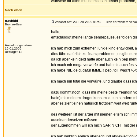
wünsche dir allen mut beim lösen deiner probleme; l
Nach oben
trashkid
Verfasst am: 23. Feb 2009 01:52
Titel: der weitere verlau
Bronze-User
hallo,
entschuldigt meine lange sendepause, es folgen di
Anmeldungsdatum:
ich hab mich zum extremen junkie kind entwickelt, a
19.01.2009
Beiträge: 42
dies führt natürlich zu finanzproblemen, es gibt nun
da ich aber kein geld hatte aber auch kein pep me
ich mach mir mega vorwürfe und hab mir auch fest
ich habe NIE geld, dafür IMMER pep. toll, was?! >.<
ich mach mir total die vorwürfe, und glaube dass ich
dazu kommt noch, dass mir meine beste freundin vor
hatte) mit meinem drogenkonsum zu tun sondern mit i
aber es zieht einen natürlich trotzdem weit weit runte
des weiteren ist der ärger mit meinen eltern schlimm
auseinandersetzen müssen.
genaugenommen will ich mich GAR NICHT mit der re
ich hab wirklich ehrlich überlegt und abgewägt ob i