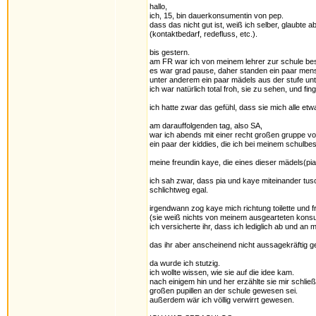
hallo,
ich, 15, bin dauerkonsumentin von pep.
dass das nicht gut ist, weiß ich selber, glaubte
(kontaktbedarf, redefluss, etc.).
bis gestern.
am FR war ich von meinem lehrer zur schule beste
es war grad pause, daher standen ein paar men
unter anderem ein paar mädels aus der stufe unte
ich war natürlich total froh, sie zu sehen, und fin
ich hatte zwar das gefühl, dass sie mich alle etw
am darauffolgenden tag, also SA,
war ich abends mit einer recht großen gruppe v
ein paar der kiddies, die ich bei meinem schulbes
meine freundin kaye, die eines dieser mädels(pi
ich sah zwar, dass pia und kaye miteinander tusc
schlichtweg egal.
irgendwann zog kaye mich richtung toilette und f
(sie weiß nichts von meinem ausgearteten kons
ich versicherte ihr, dass ich lediglich ab und an
das ihr aber anscheinend nicht aussagekräftig 
da wurde ich stutzig.
ich wollte wissen, wie sie auf die idee kam.
nach einigem hin und her erzählte sie mir schließ
großen pupillen an der schule gewesen sei.
außerdem wär ich völlig verwirrt gewesen.