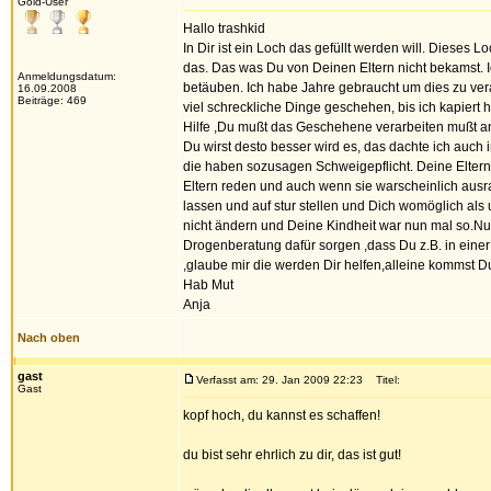
Gold-User
Hallo trashkid
In Dir ist ein Loch das gefüllt werden will. Dieses
das. Das was Du von Deinen Eltern nicht bekamst. 
Anmeldungsdatum:
betäuben. Ich habe Jahre gebraucht um dies zu ver
16.09.2008
Beiträge: 469
viel schreckliche Dinge geschehen, bis ich kapiert
Hilfe ,Du mußt das Geschehene verarbeiten mußt an 
Du wirst desto besser wird es, das dachte ich auch 
die haben sozusagen Schweigepflicht. Deine Eltern 
Eltern reden und auch wenn sie warscheinlich ausr
lassen und auf stur stellen und Dich womöglich als 
nicht ändern und Deine Kindheit war nun mal so.Nur
Drogenberatung dafür sorgen ,dass Du z.B. in ein
,glaube mir die werden Dir helfen,alleine kommst 
Hab Mut
Anja
Nach oben
gast
Verfasst am: 29. Jan 2009 22:23
Titel:
Gast
kopf hoch, du kannst es schaffen!
du bist sehr ehrlich zu dir, das ist gut!