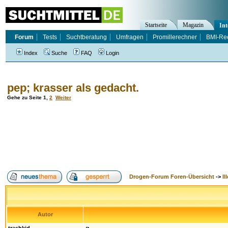
Startseite
Magazin
Int
Forum
Tests
Suchtberatung
Umfragen
Promillerechner
BMI-Re
Index
Suche
FAQ
Login
pep; krasser als gedacht.
Gehe zu Seite
1
,
2
Weiter
Drogen-Forum Foren-Übersicht
->
Il
Autor