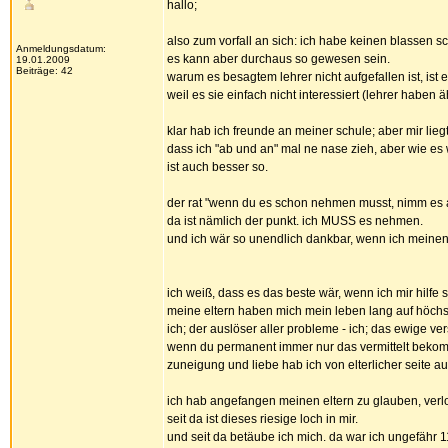
hallo;
also zum vorfall an sich: ich habe keinen blassen sc
Anmeldungsdatum:
es kann aber durchaus so gewesen sein.
19.01.2009
Beiträge: 42
warum es besagtem lehrer nicht aufgefallen ist, ist ei
weil es sie einfach nicht interessiert (lehrer haben 
klar hab ich freunde an meiner schule; aber mir lie
dass ich "ab und an" mal ne nase zieh, aber wie es w
ist auch besser so.
der rat "wenn du es schon nehmen musst, nimm es auße
da ist nämlich der punkt. ich MUSS es nehmen.
und ich wär so unendlich dankbar, wenn ich mein
ich weiß, dass es das beste wär, wenn ich mir hilfe 
meine eltern haben mich mein leben lang auf höc
ich; der auslöser aller probleme - ich; das ewige ve
wenn du permanent immer nur das vermittelt bekom
zuneigung und liebe hab ich von elterlicher seite au
ich hab angefangen meinen eltern zu glauben, verl
seit da ist dieses riesige loch in mir.
und seit da betäube ich mich. da war ich ungefähr 1