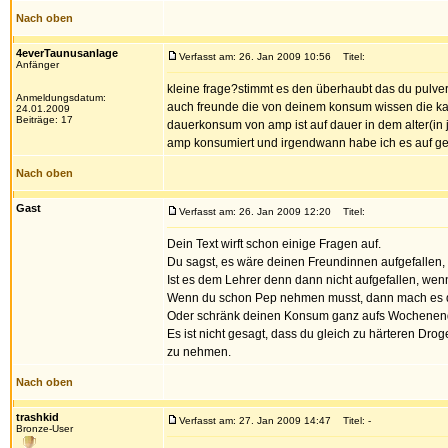
Nach oben
4everTaunusanlage
Verfasst am: 26. Jan 2009 10:56
Titel:
Anfänger
kleine frage?stimmt es den überhaubt das du pulver
Anmeldungsdatum:
auch freunde die von deinem konsum wissen die kann
24.01.2009
Beiträge: 17
dauerkonsum von amp ist auf dauer in dem alter(in je
amp konsumiert und irgendwann habe ich es auf g
Nach oben
Gast
Verfasst am: 26. Jan 2009 12:20
Titel:
Dein Text wirft schon einige Fragen auf.
Du sagst, es wäre deinen Freundinnen aufgefallen, 
Ist es dem Lehrer denn dann nicht aufgefallen, wen
Wenn du schon Pep nehmen musst, dann mach es doc
Oder schränk deinen Konsum ganz aufs Wochenend
Es ist nicht gesagt, dass du gleich zu härteren Drog
zu nehmen.
Nach oben
trashkid
Verfasst am: 27. Jan 2009 14:47
Titel: -
Bronze-User