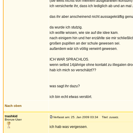
(sie weiß nichts von meinem ausgearteten konsum)
ich versicherte ihr, dass ich lediglich ab und an ma
das ihr aber anscheinend nicht aussagekräftig gen
da wurde ich stutzig.
ich wollte wissen, wie sie auf die idee kam.
nach einigem hin und her erzählte sie mir schließlic
großen pupillen an der schule gewesen sei.
außerdem wär ich völlig verwirrt gewesen.
ICH WAR SPRACHLOS.
wenn selbst 14jährige ohne kontakt zu illegalen dr
hab ich mich so verschätzt??
was sagt ihr dazu?
ich bin echt etwas verstört.
Nach oben
trashkid
Verfasst am: 25. Jan 2009 03:34
Titel: zusatz.
Bronze-User
ich hab was vergessen.