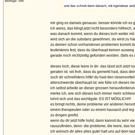
Beiträge: 596
und das schreit dann danach, mit irgendwas and
mir ging es damals genauso. besser könnte ich es ga
ich weiss, das klingt jetzt nicht besonders hilfreich
was danach kommt, wenn du dieses loch weiter mit 
wird sich an die substanz gewöhnen, du wirst zu h
zu deinen schon vorhandenen problemen kommt dann
teufelskreis fest, dass du überhaupt keinen ausweg
gerade noch rechtzeitig gefunden worden. (falls es d
dieses loch, diese leere in dir- das lässt sich jetzt
geraten ist. sei froh, dass du gemerkt hast, dass d
such dir schnellstens hilfe! du hast den riesenvort
allerschwerste überhaupt ist: wie fülle ich dieses 
ich selbst arbeite an dieser grossen herausforderun
merke ich, wie sich dieses loch immer mehr schliess
lohnt sich und das wichtigste: ES IST MÖGLICH!!!
es bringt nichts, deine probleme vor anderen herun
einem therapeuten oder zu einem hausarzt und leg die
zu drogen greifst.
wenn du dir jetzt hilfe holst, dann kannst du sehr vi
rauszufinden, denn: die probleme, die leere, das lo
ich wünsch dir alles alles gute! halt uns auf dem lau