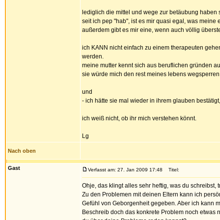
lediglich die mittel und wege zur betäubung haben 
seit ich pep "hab", ist es mir quasi egal, was meine
außerdem gibt es mir eine, wenn auch völlig überste
ich KANN nicht einfach zu einem therapeuten gehen.
werden.
meine mutter kennt sich aus beruflichen gründen au
sie würde mich den rest meines lebens wegsperren
und
- ich hätte sie mal wieder in ihrem glauben bestätigt,
ich weiß nicht, ob ihr mich verstehen könnt.
Lg
Nach oben
Gast
Verfasst am: 27. Jan 2009 17:48
Titel:
Ohje, das klingt alles sehr heftig, was du schreibst, 
Zu den Problemen mit deinen Eltern kann ich persön
Gefühl von Geborgenheit gegeben. Aber ich kann mir
Beschreib doch das konkrete Problem noch etwas n