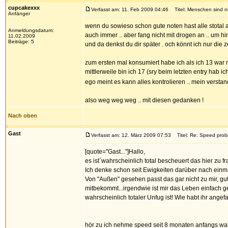
cupcakexxx
Verfasst am: 11. Feb 2009 04:46
Titel: Menschen sind nie
Anfänger
wenn du sowieso schon gute noten hast alle stotal aa
Anmeldungsdatum:
auch immer .. aber fang nicht mit drogen an .. um hi
11.02.2009
Beiträge: 5
und da denkst du dir später . och könnt ich nur die z
zum ersten mal konsumiert habe ich als ich 13 war mit
mittlerweile bin ich 17 (sry beim letzten entry hab ic
ego meint es kann alles kontrolieren .. mein verst
also weg weg weg .. mit diesen gedanken !
Nach oben
Gast
Verfasst am: 12. März 2009 07:53
Titel: Re: Speed prob
[quote="Gast..."]Hallo,
es ist´wahrscheinlich total bescheuert das hier zu 
Ich denke schon seit Ewigkeiten darüber nach einm
Von "Außen" gesehen passt das gar nicht zu mir, gu
mitbekommt...irgendwie ist mir das Leben einfach ger
wahrscheinlich totaler Unfug ist! Wie habt ihr ang
hör zu ich nehme speed seit 8 monaten anfangs war