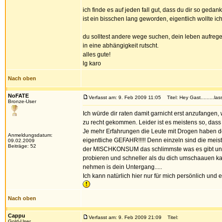
ich finde es auf jeden fall gut, dass du dir so geda
ist ein bisschen lang geworden, eigentlich wollte ich
du solltest andere wege suchen, dein leben aufrege
in eine abhängigkeit rutscht.
alles gute!
lg karo
Nach oben
NoFATE
Verfasst am: 9. Feb 2009 11:05
Titel: Hey Gast.........las
Bronze-User
Ich würde dir raten damit garnicht erst anzufangen,
zu recht gekommen. Leider ist es meistens so, das
Je mehr Erfahrungen die Leute mit Drogen haben de
Anmeldungsdatum:
eigentliche GEFAHR!!!!! Denn einzeln sind die meis
09.02.2009
Beiträge: 52
der MISCHKONSUM das schlimmste was es gibt und i
probieren und schneller als du dich umschaauen kan
nehmen is dein Untergang.....
Ich kann natürlich hier nur für mich persönlich und 
Nach oben
Cappu
Verfasst am: 9. Feb 2009 21:09
Titel:
Gold-User