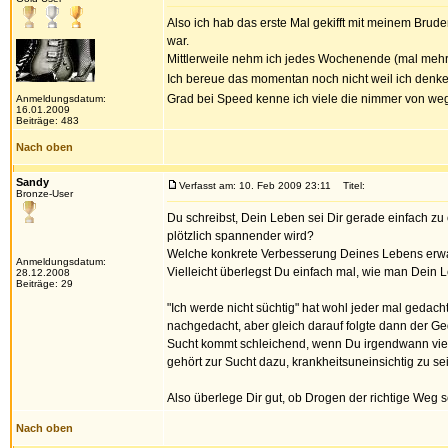
Also ich hab das erste Mal gekifft mit meinem Brude
war.
Mittlerweile nehm ich jedes Wochenende (mal mehr m
Ich bereue das momentan noch nicht weil ich denke
Grad bei Speed kenne ich viele die nimmer von weg
Anmeldungsdatum:
16.01.2009
Beiträge: 483
Nach oben
Sandy
Verfasst am: 10. Feb 2009 23:11
Titel:
Bronze-User
Du schreibst, Dein Leben sei Dir gerade einfach 
plötzlich spannender wird?
Welche konkrete Verbesserung Deines Lebens er
Anmeldungsdatum:
Vielleicht überlegst Du einfach mal, wie man Dein
28.12.2008
Beiträge: 29
"Ich werde nicht süchtig" hat wohl jeder mal gedac
nachgedacht, aber gleich darauf folgte dann der Ge
Sucht kommt schleichend, wenn Du irgendwann viellei
gehört zur Sucht dazu, krankheitsuneinsichtig zu se
Also überlege Dir gut, ob Drogen der richtige Weg
Nach oben