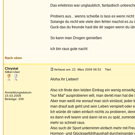
Das erlebniss war unglaublich, fantastisch unbeschre
Probiers aus... wenns scheiße is lass es wenn nich
Solange du nicht wie viele den fehler machst es zu ü
Guck das du freunde hast die dir sagen wenn du übert
So kann man Drogen genießen
ich bin raus gute nacht
Nach oben
Chrystal
Verfasst am: 22. März 2009 08:52
Titel:
Silber-User
Aloha ihr Lieben!
Also ich finde den letzten Eintrag ein wenig einse
Anmeldungsdatum:
"nur Mal" ausprobieren will, man denkt man hat di
15.03.2009
Beiträge: 206
Aber man weiß nie worauf man sich einlässt, jeder
man drauf aub geht und sein Leben verspielt oder ei
Ich würde dir raten einfach nichts zu probieren, denn
es dann evtl iwann und dann ist es zu spät, zumind
mehr so schnell raus.
Also such dir Sport unternimm einfach mehr mit F
Hormon- und Glücksgefühlhaushalt durcheinander gew