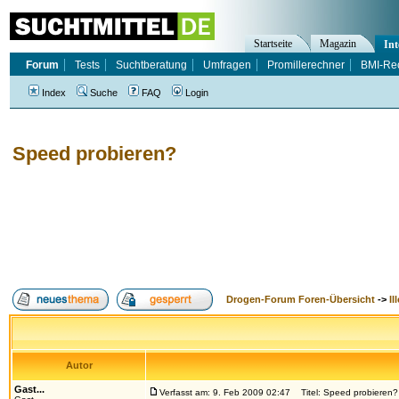
Startseite
Magazin
Int
Forum
Tests
Suchtberatung
Umfragen
Promillerechner
BMI-Re
Index
Suche
FAQ
Login
Speed probieren?
Drogen-Forum Foren-Übersicht
->
Il
Autor
Gast...
Verfasst am: 9. Feb 2009 02:47
Titel: Speed probieren?