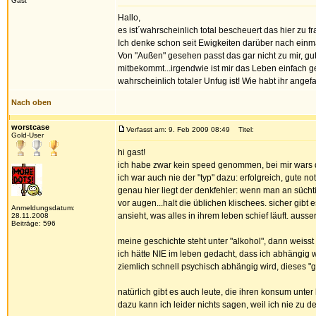
Gast
Hallo,
es ist´wahrscheinlich total bescheuert das hier zu 
Ich denke schon seit Ewigkeiten darüber nach einm
Von "Außen" gesehen passt das gar nicht zu mir, gu
mitbekommt...irgendwie ist mir das Leben einfach ger
wahrscheinlich totaler Unfug ist! Wie habt ihr an
Nach oben
worstcase
Verfasst am: 9. Feb 2009 08:49
Titel:
Gold-User
hi gast!
ich habe zwar kein speed genommen, bei mir wars da
ich war auch nie der "typ" dazu: erfolgreich, gute no
genau hier liegt der denkfehler: wenn man an süch
vor augen...halt die üblichen klischees. sicher gibt
Anmeldungsdatum:
ansieht, was alles in ihrem leben schief läuft. ausser,
28.11.2008
Beiträge: 596
meine geschichte steht unter "alkohol", dann weisst 
ich hätte NIE im leben gedacht, dass ich abhängig
ziemlich schnell psychisch abhängig wird, dieses "
natürlich gibt es auch leute, die ihren konsum unter
dazu kann ich leider nichts sagen, weil ich nie zu 