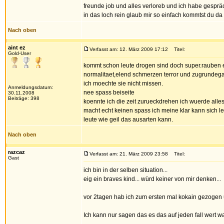
freunde job und alles verloreb und ich habe gespräc
in das loch rein glaub mir so einfach kommtst du da 
Nach oben
aint ez
Verfasst am: 12. März 2009 17:12
Titel:
Gold-User
kommt schon leute drogen sind doch super.rauben e
normalitaet,elend schmerzen terror und zugrundeg
ich moechte sie nicht missen.
Anmeldungsdatum:
nee spass beiseite
30.11.2008
Beiträge: 398
koennte ich die zeit zurueckdrehen ich wuerde all
macht echt keinen spass ich meine klar kann sich l
leute wie geil das ausarten kann.
Nach oben
razcaz
Verfasst am: 21. März 2009 23:58
Titel:
Gast
ich bin in der selben situation...
eig ein braves kind... würd keiner von mir denken...
vor 2tagen hab ich zum ersten mal kokain gezogen 
Ich kann nur sagen das es das auf jeden fall wert war