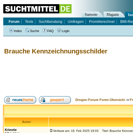
Startseite
Magazin
Int
Forum
Tests
Suchtberatung
Umfragen
Promillerechner
BMI-Re
Index
Suche
FAQ
Login
Brauche Kennzeichnungsschilder
Drogen-Forum Foren-Übersicht
->
F
Autor
Kriestie
Verfasst am: 16. Feb 2025 19:03
Titel: Brauche Kennzei