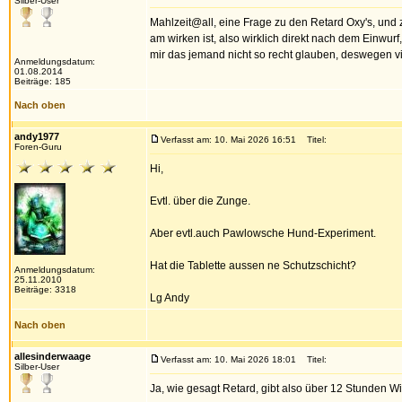
Silber-User
Mahlzeit@all, eine Frage zu den Retard Oxy's, und 
am wirken ist, also wirklich direkt nach dem Einwur
mir das jemand nicht so recht glauben, deswegen vi
Anmeldungsdatum:
01.08.2014
Beiträge: 185
Nach oben
andy1977
Verfasst am: 10. Mai 2026 16:51
Titel:
Foren-Guru
Hi,
Evtl. über die Zunge.
Aber evtl.auch Pawlowsche Hund-Experiment.
Hat die Tablette aussen ne Schutzschicht?
Anmeldungsdatum:
25.11.2010
Beiträge: 3318
Lg Andy
Nach oben
allesinderwaage
Verfasst am: 10. Mai 2026 18:01
Titel:
Silber-User
Ja, wie gesagt Retard, gibt also über 12 Stunden Wi