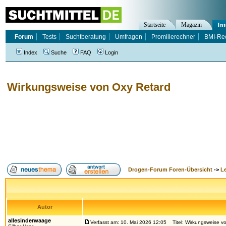
Startseite
Magazin
Int
Forum
Tests
Suchtberatung
Umfragen
Promillerechner
BMI-Re
Index
Suche
FAQ
Login
Wirkungsweise von Oxy Retard
Drogen-Forum Foren-Übersicht
->
L
Autor
allesinderwaage
Verfasst am: 10. Mai 2026 12:05
Titel: Wirkungsweise v