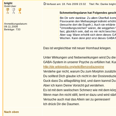
bright
Verfasst am: 18. Feb 2009 23:32
Titel: Re: Danke bright
Gold-User
Schmetterlingslarve hat Folgendes gesch
Bin Dir sehr dankbar. Zu allem Überfluß ko
Fluvoxamin den Methaspiegel indirekt erhöht.
Anmeldungsdatum:
(besuche dort die Ergoth.). Auch sie erklärt
09.11.2008
"Umstellungszeichen" wären, die weggehen 
Beiträge: 733
fast, glücklich sein, daß es mir nicht besc
Aber sag: Wann erhohlt sich denn dieses GA
Wochen. Kann denn jetzt erst dieses GABA fr
Das ist vergleichbar mit neuer Hornhaut kriegen.
Unter Wirkungen und Nebenwirkungen wirst Du die W
GABA-System in unserer Psyche zu erfüllen hat. Kur
http://de.wikipedia.org/wiki/Benzodiazepine
Verstehe gar nicht, warum Du zum Morphin zusätzli
Du solltest Dich glaube ich nicht in der Dosisreduz
Guck dass Du alltagsfähig bist, und dann kannst Du
Aber ich kann Deine Vorsicht gut verstehen.
Es ist mit dem seelischen Schmerz wie mit dem kör
Wenn man ihn nicht stillt, lernt er dazu und wird stär
Versuche auch mal das Allein sei zu geniessen!
Ich drück Dir die Daumen.
Nach oben