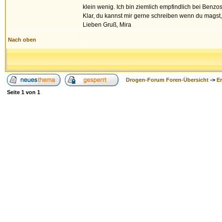
klein wenig. Ich bin ziemlich empfindlich bei Benzo
Klar, du kannst mir gerne schreiben wenn du magst,
Lieben Gruß, Mira
Nach oben
Drogen-Forum Foren-Übersicht
->
E
Seite
1
von
1