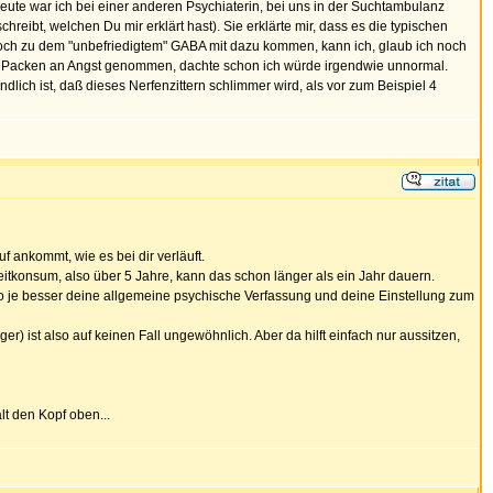
Heute war ich bei einer anderen Psychiaterin, bei uns in der Suchtambulanz
reibt, welchen Du mir erklärt hast). Sie erklärte mir, dass es die typischen
h zu dem "unbefriedigtem" GABA mit dazu kommen, kann ich, glaub ich noch
icken Packen an Angst genommen, dachte schon ich würde irgendwie unnormal.
ch ist, daß dieses Nerfenzittern schlimmer wird, als vor zum Beispiel 4
f ankommt, wie es bei dir verläuft.
tkonsum, also über 5 Jahre, kann das schon länger als ein Jahr dauern.
so je besser deine allgemeine psychische Verfassung und deine Einstellung zum
r) ist also auf keinen Fall ungewöhnlich. Aber da hilft einfach nur aussitzen,
lt den Kopf oben...