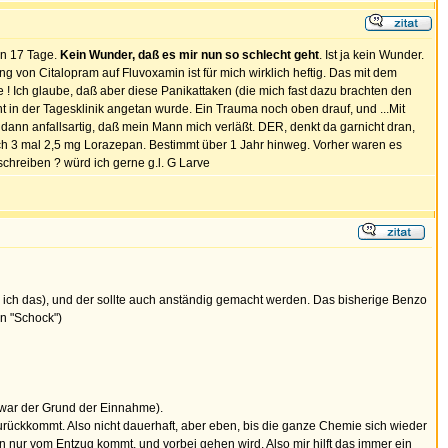
en 17 Tage.
Kein Wunder, daß es mir nun so schlecht geht
. Ist ja kein Wunder.
ung von Citalopram auf Fluvoxamin ist für mich wirklich heftig. Das mit dem
he ! Ich glaube, daß aber diese Panikattaken (die mich fast dazu brachten den
 in der Tagesklinik angetan wurde. Ein Trauma noch oben drauf, und ...Mit
dann anfallsartig, daß mein Mann mich verläßt. DER, denkt da garnicht dran,
ich 3 mal 2,5 mg Lorazepan. Bestimmt über 1 Jahr hinweg. Vorher waren es
schreiben ? würd ich gerne g.l. G Larve
 ich das), und der sollte auch anständig gemacht werden. Das bisherige Benzo
en "Schock")
s war der Grund der Einnahme).
urückkommt. Also nicht dauerhaft, aber eben, bis die ganze Chemie sich wieder
ben nur vom Entzug kommt, und vorbei gehen wird. Also mir hilft das immer ein