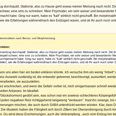
zug durchquält. Stationär, also zu Hause geht sowas meiner Meinung nach nicht. 
iel schwer, eine sms zu schreiben. Mein Psychiater, ein sehr weiser und bewander
acht habe. Ging nur warm, habe es "kalt" wirklich nicht geschafft. Bin morphinab
wie die Erfahrungen während/nach den Entzügen waren, und ob Ihr auch noch unter
Nervenzittern nach Benzo- und Morphinentzug
rieben:
nzoentzug durchquält. Stationär, also zu Hause geht sowas meiner Meinung nach nicht. Die 
m Beispiel schwer, eine sms zu schreiben. Mein Psychiater, ein sehr weiser und bewanderte
rchgemacht habe. Ging nur warm, habe es "kalt" wirklich nicht geschafft. Bin morphinabhän
eilen, wie die Erfahrungen während/nach den Entzügen waren, und ob Ihr auch noch unter Zit
on uns allen hier am besten erklären könnte. Ich versuche ihm ein wenig "Arbeit
iz-Auswahl zuständig ist, die entweder gebremst, beschleunigt, aussortiert, wer
erarbeiten, sie auszustellen.
urz erschrecken, und wenn die Gefahr vorbei ist, mich einigermassen schnell wiede
len Anlasses. Im Idealfall.
 "Glückshormon) gestört sein, was schon mal ein sowieso schlechteres Körpergefüh
jeden negativen Reiz richtiggehend langwierig "verdauen". Hast ihn solange, bis die
erungen mischen, die auch durch GABA unterdrückt werden würden. Klar, dass Dic
g. Die Muskeln haben die Fähigkeit sich durch Zittern bei Überanstrengung durch
. Du wirst diese Erscheinungen, auch die Verkrampfung , auch vom Entzug her k