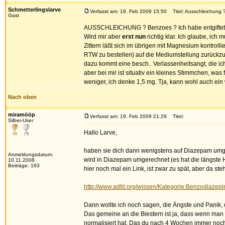
Schmetterlingslarve
Verfasst am: 19. Feb 2009 15:50
Titel: Ausschleichung 
Gast
AUSSCHLEICHUNG ? Benzoes ? Ich habe entgiftet. A
Wird mir aber
erst nun
richtig klar. Ich glaube, ic
Zittern läßt sich im übrigen mit Magnesium kontroll
RTW zu bestellen) auf die Mediumstellung zurückzuf
dazu kommt eine besch.. Verlassenheitsangt, die ic
aber bei mir ist situativ ein kleines Stimmchen, w
weniger, ich denke 1,5 mg. Tja, kann wohl auch ein 
Nach oben
miramööp
Verfasst am: 19. Feb 2009 21:29
Titel:
Silber-User
Hallo Larve,
haben sie dich dann wenigstens auf Diazepam umges
Anmeldungsdatum:
wird in Diazepam umgerechnet (es hat die längste H
10.11.2008
Beiträge: 163
hier noch mal ein Link, ist zwar zu spät, aber da ste
http://www.adfd.org/wissen/Kategorie:Benzodiazepi
Dann wollte ich noch sagen, die Ängste und Panik, 
Das gemeine an die Biestern ist ja, dass wenn man 
normalisiert hat. Das du nach 4 Wochen immer noch l