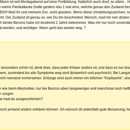
ann ist seit Montagabend auf einer Fortbildung. Natürlich auch doof, so allein... 
aß meine Panikattacke (hatte gestern das 1 mal eine, welche genau den Zustand besch
!!! Muß ihr und meinem Doc. wohl glauben. Wenn diese Umstellungszeichen, noc
r geht. Der Zustand ist genau so, wie Du ihn beschreibst. Mensch, hast mir nen d
h denke Benzos habe ich bestimmt 2 Jahre bekommen. Was mir nur noch unverständli
gt werden, und wichtiger: Wann geht das wieder weg. ?
t besonders schön ist, denk dran, dass jeder Körper anders ist, und dass es nur drau
rn, zumindest bis alle Symptome weg sind (körperlich und psychisch). Bei Langzei
n wohl niemand vorhersehen. Entzüge sind auch immer ein bißchen "Kopfsache", al
be wie beim Alkoholiker, nur bei Benzos eben langwieriger und manchmal noch heftige
ch sorgen.
ge hast du ausgeschlichen?
 noch jemand anders erklären können. Ich wünsch dir jedenfalls gute Besserung, ha