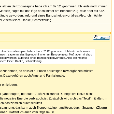
Die letzten Benzodiazepine habe ich am 02.12. geommen. Ich leide noch immer
ter Mensch, sagte mir das läge noch immer am Benzoentzug. Muß aber mit dazu
hängig geworden, aufgrund eines Bandscheibenvorfalles. Also, ich möchte
 Zittern leidet. Danke, Schmetterling
letzten Benzodiazepine habe ich am 02.12. geommen. Ich leide noch immer
r Mensch, sagte mir das läge noch immer am Benzoentzug. Muß aber mit dazu
gig geworden, aufgrund eines Bandscheibenvorfalles. Also, ich möchte
tern leidet. Danke, Schmetterling
" abzunehmen, so dass er nur noch berichtigen bzw ergänzen müsste.
den. Dazu gehören auch Angst und Paniksignale.
r einkriegen.
l (Unbehagen) bedeutet. Zusätzlich kannst Du negative Reize nicht
 negative Energie verbraucht ist. Zusätzlich wird sich das "Jetzt" mit alten, im
h das ziemlich durchschüttelt.
 Anspannung, das kann auch Treppensteigen auslösen, durch Spasmen (Zittern)
ennen. Hoffentlich auch vom Orgasmus!