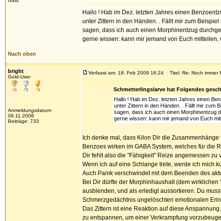
Gast
Hallo ! Hab im Dez. letzten Jahres einen Benzoent
unter Zittern in den Händen. . Fällt mir zum Beisp
sagen, dass ich auch einen Morphinentzug durchgem
gerne wissen: kann mir jemand von Euch mitteilen, 
Nach oben
bright
Verfasst am: 18. Feb 2009 16:24
Titel: Re: Noch immer 
Gold-User
Schmetterlingslarve hat Folgendes gesch
Hallo ! Hab im Dez. letzten Jahres einen Be
unter Zittern in den Händen. . Fällt mir zu
Anmeldungsdatum:
sagen, dass ich auch einen Morphinentzug du
09.11.2008
gerne wissen: kann mir jemand von Euch mitt
Beiträge: 733
Ich denke mal, dass Kilon Dir die Zusammenhänge v
Benzoes wirken im GABA System, welches für die Re
Dir fehlt also die "Fähigkeit" Reize angemessen zu v
Wenn ich auf eine Schlange trete, werde ich mich k
Auch Panik verschwindet mit dem Beenden des aktuel
Bei Dir dürfte der Morphinhaushalt (dem wirklichen
ausblenden, und als erledigt aussortieren. Du musst 
Schmerzgedächtnis ungelöschten emotionalen Erinn
Das Zittern ist eine Reaktion auf diese Anspannun
zu entspannen, um einer Verkrampfung vorzubeugen