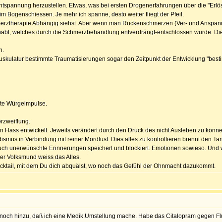
Entspannung herzustellen. Etwas, was bei ersten Drogenerfahrungen über die "Erlös
 Bogenschiessen. Je mehr ich spanne, desto weiter fliegt der Pfeil.
hmerztherapie Abhängig siehst. Aber wenn man Rückenschmerzen (Ver- und Anspann
abt, welches durch die Schmerzbehandlung entverdrängt-entschlossen wurde. Diese
n.
uskulatur bestimmte Traumatisierungen sogar den Zeitpunkt der Entwicklung "bes
bte Würgeimpulse.
erzweiflung.
n Hass entwickelt. Jeweils verändert durch den Druck des nicht Ausleben zu könne
smus in Verbindung mit reiner Mordlust. Dies alles zu kontrollieren brennt den Ta
uch unerwünschte Erinnerungen speichert und blockiert. Emotionen sowieso. Und 
Der Volksmund weiss das Alles.
cktail, mit dem Du dich abquälst, wo noch das Gefühl der Ohnmacht dazukommt.
 noch hinzu, daß ich eine Medik.Umstellung mache. Habe das Citalopram gegen Fl