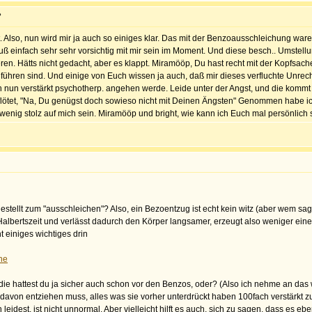
?
lso, nun wird mir ja auch so einiges klar. Das mit der Benzoausschleichung war
h muß einfach sehr sehr vorsichtig mit mir sein im Moment. Und diese besch.. Umstell
ieren. Hätts nicht gedacht, aber es klappt. Miramööp, Du hast recht mit der Kopfsac
ühren sind. Und einige von Euch wissen ja auch, daß mir dieses verfluchte Unrecht
h nun verstärkt psychotherp. angehen werde. Leide unter der Angst, und die kommt 
as flötet, "Na, Du genügst doch sowieso nicht mit Deinen Ängsten" Genommen habe 
wenig stolz auf mich sein. Miramööp und bright, wie kann ich Euch mal persönlich 
tellt zum "ausschleichen"? Also, ein Bezoentzug ist echt kein witz (aber wem sag
albertszeit und verlässt dadurch den Körper langsamer, erzeugt also weniger ein
ht einiges wichtiges drin
ne
die hattest du ja sicher auch schon vor den Benzos, oder? (Also ich nehme an da
davon entziehen muss, alles was sie vorher unterdrückt haben 100fach verstärkt z
eidest, ist nicht unnormal. Aber vielleicht hilft es auch, sich zu sagen, dass es e