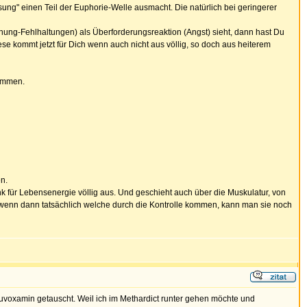
ung" einen Teil der Euphorie-Welle ausmacht. Die natürlich bei geringerer
ung-Fehlhaltungen) als Überforderungsreaktion (Angst) sieht, dann hast Du
 kommt jetzt für Dich wenn auch nicht aus völlig, so doch aus heiterem
timmen.
n.
nk für Lebensenergie völlig aus. Und geschieht auch über die Muskulatur, von
wenn dann tatsächlich welche durch die Kontrolle kommen, kann man sie noch
uvoxamin getauscht. Weil ich im Methardict runter gehen möchte und