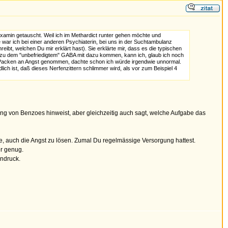
xamin getauscht. Weil ich im Methardict runter gehen möchte und
e war ich bei einer anderen Psychiaterin, bei uns in der Suchtambulanz
ibt, welchen Du mir erklärt hast). Sie erklärte mir, dass es die typischen
u dem "unbefriedigtem" GABA mit dazu kommen, kann ich, glaub ich noch
ken Packen an Angst genommen, dachte schon ich würde irgendwie unnormal.
 ist, daß dieses Nerfenzittern schlimmer wird, als vor zum Beispiel 4
g von Benzoes hinweist, aber gleichzeitig auch sagt, welche Aufgabe das
, auch die Angst zu lösen. Zumal Du regelmässige Versorgung hattest.
er genug.
indruck.