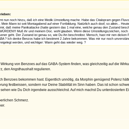
rieben:
mmt nun noch hinzu, daß ich eine Medik.Umstellung mache. Habe das Citalopram gegen Fluvo
 Mein Mann ist seit Montagabend auf einer Fortbildung. Natürlich auch doof, so allein... Heut
e mir, daß meine Panikattacke (hatte gestern das 1 mal eine, welche genau den Zustand beschre
WÜRDEN!!! Muß ihr und meinem Doc. wohl glauben. Wenn diese Umstellungszeichen, noch z
hissener geht. Der Zustand ist genau so, wie Du ihn beschreibst. Mensch, hast mir nen dic
BA ? Ich denke Benzos habe ich bestimmt 2 Jahre bekommen. Was mir nur noch unverständlich
eigelegt werden, und wichtiger: Wann geht das wieder weg. ?
irkung von Benzoes auf das GABA-System finden, was gleichzeitig auf die Wirkun
z, den Angsthaushalt regulieren.
ch Benzoes bekommen hast. Eigentlich unnötig, da Morphin genügend Potenz hätte
ierung festbeissen, sondern nur Deine Stabilität im Sinn haben. Das ist schon schw
 sehen wie Du Dich irgendwie ausschleichst. Auf mich machst Du unterdosierten E
perlichen Schmerz.
ker.