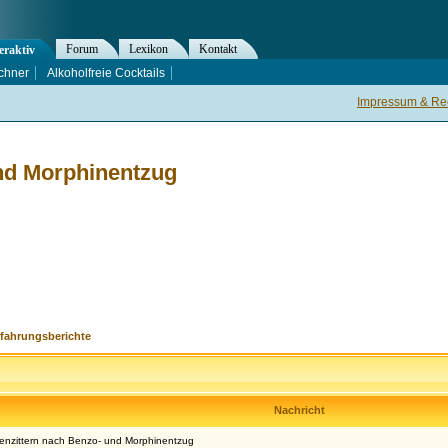
Forum
Lexikon
Kontakt
eraktiv
chner
Alkoholfreie Cocktails
Impressum & Rec
nd Morphinentzug
rfahrungsberichte
Nachricht
enzittern nach Benzo- und Morphinentzug