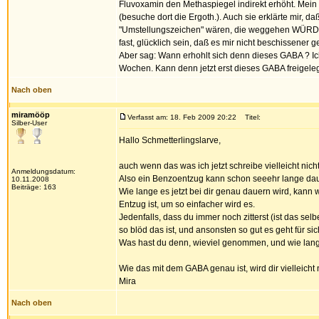
Fluvoxamin den Methaspiegel indirekt erhöht. Mein M
(besuche dort die Ergoth.). Auch sie erklärte mir, d
"Umstellungszeichen" wären, die weggehen WÜRDEN
fast, glücklich sein, daß es mir nicht beschissene
Aber sag: Wann erhohlt sich denn dieses GABA ? Ic
Wochen. Kann denn jetzt erst dieses GABA freigele
Nach oben
miramööp
Verfasst am: 18. Feb 2009 20:22
Titel:
Silber-User
Hallo Schmetterlingslarve,
auch wenn das was ich jetzt schreibe vielleicht nich
Anmeldungsdatum:
Also ein Benzoentzug kann schon seeehr lange daue
10.11.2008
Beiträge: 163
Wie lange es jetzt bei dir genau dauern wird, kan
Entzug ist, um so einfacher wird es.
Jedenfalls, dass du immer noch zitterst (ist das sel
so blöd das ist, und ansonsten so gut es geht für si
Was hast du denn, wieviel genommen, und wie lan
Wie das mit dem GABA genau ist, wird dir vielleicht
Mira
Nach oben