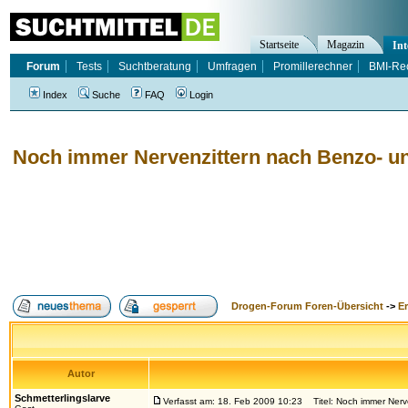
Startseite
Magazin
Int
Forum
Tests
Suchtberatung
Umfragen
Promillerechner
BMI-Re
Index
Suche
FAQ
Login
Noch immer Nervenzittern nach Benzo- u
Drogen-Forum Foren-Übersicht
->
E
Autor
Schmetterlingslarve
Verfasst am: 18. Feb 2009 10:23
Titel: Noch immer Nerv