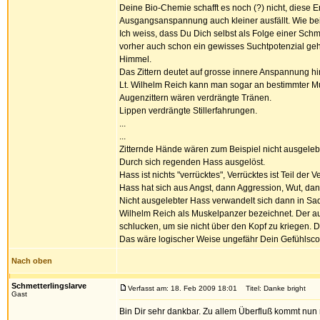
Deine Bio-Chemie schafft es noch (?) nicht, diese 
Ausgangsanspannung auch kleiner ausfällt. Wie beim
Ich weiss, dass Du Dich selbst als Folge einer Sc
vorher auch schon ein gewisses Suchtpotenzial geh
Himmel.
Das Zittern deutet auf grosse innere Anspannung hi
Lt. Wilhelm Reich kann man sogar an bestimmter M
Augenzittern wären verdrängte Tränen.
Lippen verdrängte Stillerfahrungen.
...
...
Zitternde Hände wären zum Beispiel nicht ausgele
Durch sich regenden Hass ausgelöst.
Hass ist nichts "verrücktes", Verrücktes ist Teil der V
Hass hat sich aus Angst, dann Aggression, Wut, dan
Nicht ausgelebter Hass verwandelt sich dann in Sadi
Wilhelm Reich als Muskelpanzer bezeichnet. Der a
schlucken, um sie nicht über den Kopf zu kriegen. 
Das wäre logischer Weise ungefähr Dein Gefühlsco
Nach oben
Schmetterlingslarve
Verfasst am: 18. Feb 2009 18:01
Titel: Danke bright
Gast
Bin Dir sehr dankbar. Zu allem Überfluß kommt nun