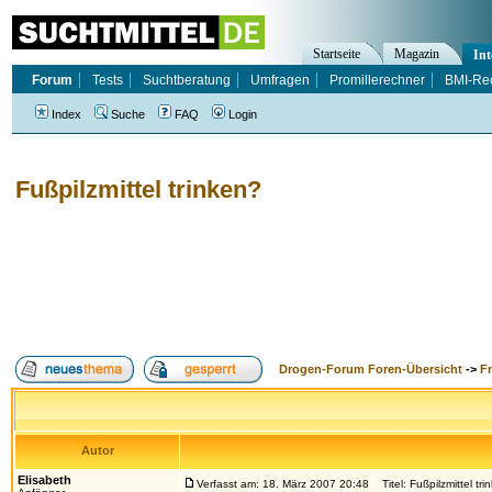
Startseite
Magazin
Int
Forum
Tests
Suchtberatung
Umfragen
Promillerechner
BMI-Re
Index
Suche
FAQ
Login
Fußpilzmittel trinken?
Drogen-Forum Foren-Übersicht
->
F
Autor
Elisabeth
Verfasst am: 18. März 2007 20:48
Titel: Fußpilzmittel tri