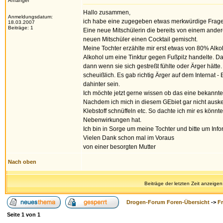
Anfänger
Hallo zusammen,
Anmeldungsdatum:
ich habe eine zugegeben etwas merkwürdige Frage. M
18.03.2007
Beiträge: 1
Eine neue Mitschülerin die bereits von einem ander
neuen Mitschüler einen Cocktail gemischt.
Meine Tochter erzählte mir erst etwas von 80% Alko
Alkohol um eine Tinktur gegen Fußpilz handelte. Da
dann wenn sie sich gestreßt fühlte oder Ärger hätt
scheuißlich. Es gab richtig Ärger auf dem Internat 
dahinter sein.
Ich möchte jetzt gerne wissen ob das eine bekannte
Nachdem ich mich in diesem GEbiet gar nicht ausk
Klebstoff schnüffeln etc. So dachte ich mir es könnt
Nebenwirkungen hat.
Ich bin in Sorge um meine Tochter und bitte um Inf
Vielen Dank schon mal im Voraus
von einer besorgten Mutter
Nach oben
Beiträge der letzten Zeit anzeigen
Drogen-Forum Foren-Übersicht
->
F
Seite
1
von
1