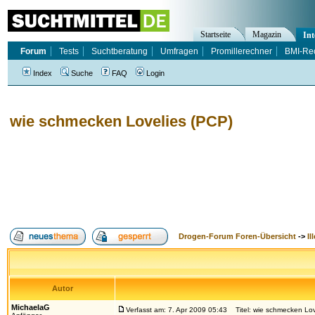
Startseite
Magazin
Int
Forum
Tests
Suchtberatung
Umfragen
Promillerechner
BMI-Re
Index
Suche
FAQ
Login
wie schmecken Lovelies (PCP)
Drogen-Forum Foren-Übersicht
->
Il
Autor
MichaelaG
Verfasst am: 7. Apr 2009 05:43
Titel: wie schmecken Lov