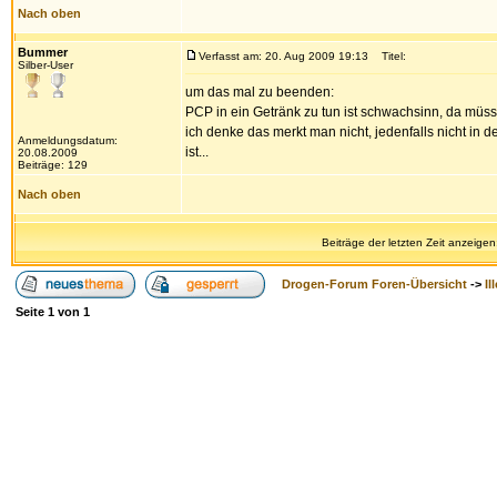
Nach oben
Bummer
Verfasst am: 20. Aug 2009 19:13
Titel:
Silber-User
um das mal zu beenden:
PCP in ein Getränk zu tun ist schwachsinn, da müss
ich denke das merkt man nicht, jedenfalls nicht in 
Anmeldungsdatum:
ist...
20.08.2009
Beiträge: 129
Nach oben
Beiträge der letzten Zeit anzeigen
Drogen-Forum Foren-Übersicht
->
Il
Seite
1
von
1