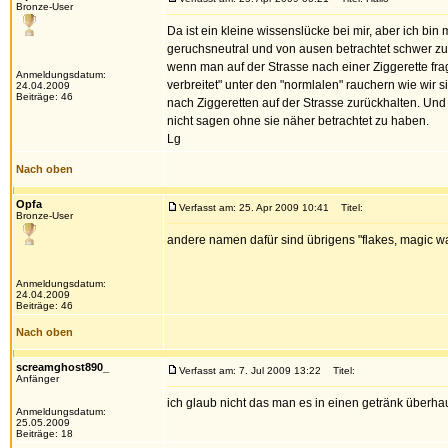
Bronze-User
Da ist ein kleine wissenslücke bei mir, aber ich bi
geruchsneutral und von ausen betrachtet schwer z
wenn man auf der Strasse nach einer Ziggerette fragt
Anmeldungsdatum:
verbreitet" unter den "normlalen" rauchern wie wir 
24.04.2009
Beiträge: 46
nach Ziggeretten auf der Strasse zurückhalten. Un
nicht sagen ohne sie näher betrachtet zu haben.
Lg
Nach oben
Opfa
Verfasst am: 25. Apr 2009 10:41
Titel:
Bronze-User
andere namen dafür sind übrigens "flakes, magic wack
Anmeldungsdatum:
24.04.2009
Beiträge: 46
Nach oben
screamghost890_
Verfasst am: 7. Jul 2009 13:22
Titel:
Anfänger
ich glaub nicht das man es in einen getränk überha
Anmeldungsdatum:
25.05.2009
Beiträge: 18