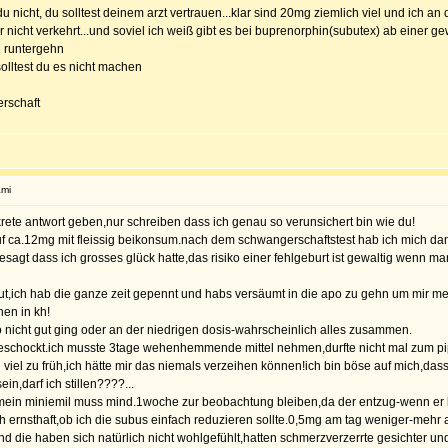
nicht, du solltest deinem arzt vertrauen...klar sind 20mg ziemlich viel und ich an d
nicht verkehrt...und soviel ich weiß gibt es bei buprenorphin(subutex) ab einer ge
h runtergehn
 solltest du es nicht machen
erschaft
ami
nkrete antwort geben,nur schreiben dass ich genau so verunsichert bin wie du!
f ca.12mg mit fleissig beikonsum.nach dem schwangerschaftstest hab ich mich dann
sagt dass ich grosses glück hatte,das risiko einer fehlgeburt ist gewaltig wenn man
 gut,ich hab die ganze zeit gepennt und habs versäumt in die apo zu gehn um mir 
en in kh!
so nicht gut ging oder an der niedrigen dosis-wahrscheinlich alles zusammen.
geschockt.ich musste 3tage wehenhemmende mittel nehmen,durfte nicht mal zum pi
viel zu früh,ich hätte mir das niemals verzeihen können!ich bin böse auf mich,dass 
n,darf ich stillen????...
ein miniemil muss mind.1woche zur beobachtung bleiben,da der entzug-wenn er ko
ch ernsthaft,ob ich die subus einfach reduzieren sollte.0,5mg am tag weniger-mehr
 die haben sich natürlich nicht wohlgefühlt,hatten schmerzverzerrte gesichter und