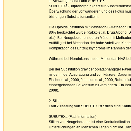
1. Schwangerschaft und SUBUTEX:
SUBUTEXâ (Buprenorphin) darf zur Substitutionst
Überwachung der Schwangeren und des Fötus muss d
bisherigen Substitutionsmitteln.
Die Opioidsubstitution mit Methadon/L-Methadon i
80% beobachtet wurde (Kakko et al. Drug Alcohol De
etc.). Bei Neugeborenen, deren Mütter mit Methado
Auffällig ist bei Methadon der hohe Anteil von Kin
Komplikation des Entzugssyndroms im Rahmen der Met
Während bei Heroinkonsum der Mutter das NAS beim 
Bei der Substitution gravider opiatabhängiger Pa
milder in der Ausprägung und von kürzerer Dauer i
Fischer et al., 2000; Johnson et al., 2000; Rohrmei
einhergehenden Beikonsum zu verhindern. Ein Beiko
2008).
2. Stillen:
Laut Zulassung von SUBUTEX ist Stillen eine Kontrai
SUBUTEXâ (Fachinformation):
Stillen von Neugeborenen ist eine Kontraindikati
Untersuchungen an Menschen liegen nicht vor. Dah