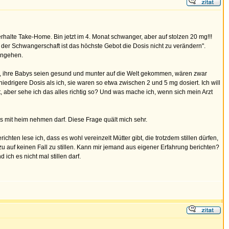
halte Take-Home. Bin jetzt im 4. Monat schwanger, aber auf stolzen 20 mg!!!
 der Schwangerschaft ist das höchste Gebot die Dosis nicht zu verändern".
eingehen.
en, ihre Babys seien gesund und munter auf die Welt gekommen, wären zwar
drigere Dosis als ich, sie waren so etwa zwischen 2 und 5 mg dosiert. Ich will
t, aber sehe ich das alles richtig so? Und was mache ich, wenn sich mein Arzt
 mit heim nehmen darf. Diese Frage quält mich sehr.
ichten lese ich, dass es wohl vereinzelt Mütter gibt, die trotzdem stillen dürfen,
zu auf keinen Fall zu stillen. Kann mir jemand aus eigener Erfahrung berichten?
ch es nicht mal stillen darf.