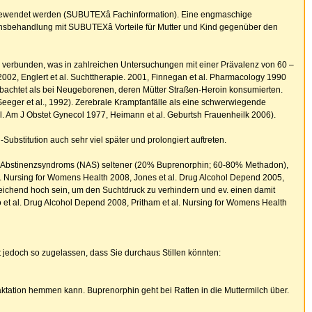
angewendet werden (SUBUTEXâ Fachinformation). Eine engmaschige
onsbehandlung mit SUBUTEXâ Vorteile für Mutter und Kind gegenüber den
verbunden, was in zahlreichen Untersuchungen mit einer Prävalenz von 60 –
002, Englert et al. Suchttherapie. 2001, Finnegan et al. Pharmacology 1990
bachtet als bei Neugeborenen, deren Mütter Straßen-Heroin konsumierten.
(Seeger et al., 1992). Zerebrale Krampfanfälle als eine schwerwiegende
l. Am J Obstet Gynecol 1977, Heimann et al. Geburtsh Frauenheilk 2006).
stitution auch sehr viel später und prolongiert auftreten.
es Abstinenzsyndroms (NAS) seltener (20% Buprenorphin; 60-80% Methadon),
l. Nursing for Womens Health 2008, Jones et al. Drug Alcohol Depend 2005,
sreichend hoch sein, um den Suchtdruck zu verhindern und ev. einen damit
t al. Drug Alcohol Depend 2008, Pritham et al. Nursing for Womens Health
t jedoch so zugelassen, dass Sie durchaus Stillen könnten:
tation hemmen kann. Buprenorphin geht bei Ratten in die Muttermilch über.