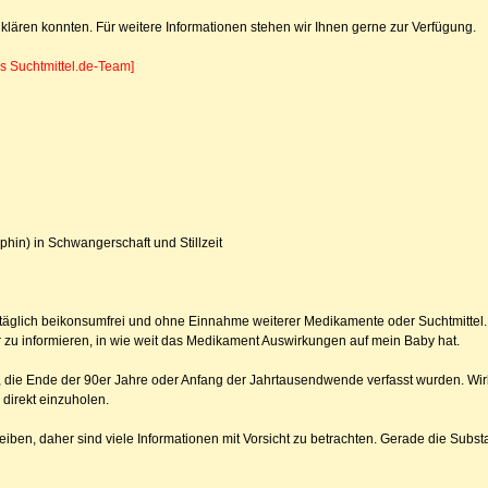
 klären konnten. Für weitere Informationen stehen wir Ihnen gerne zur Verfügung.
s Suchtmittel.de-Team]
hin) in Schwangerschaft und Stillzeit
 täglich beikonsumfrei und ohne Einnahme weiterer Medikamente oder Suchtmittel
r zu informieren, in wie weit das Medikament Auswirkungen auf mein Baby hat.
el, die Ende der 90er Jahre oder Anfang der Jahrtausendwende verfasst wurden. Wir
direkt einzuholen.
reiben, daher sind viele Informationen mit Vorsicht zu betrachten. Gerade die Subst