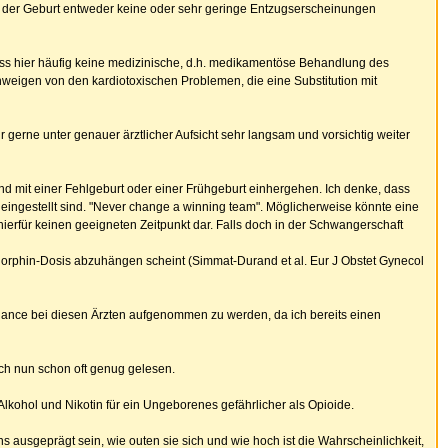
 der Geburt entweder keine oder sehr geringe Entzugserscheinungen
dass hier häufig keine medizinische, d.h. medikamentöse Behandlung des
weigen von den kardiotoxischen Problemen, die eine Substitution mit
gerne unter genauer ärztlicher Aufsicht sehr langsam und vorsichtig weiter
nd mit einer Fehlgeburt oder einer Frühgeburt einhergehen. Ich denke, dass
 eingestellt sind. "Never change a winning team". Möglicherweise könnte eine
ierfür keinen geeigneten Zeitpunkt dar. Falls doch in der Schwangerschaft
orphin-Dosis abzuhängen scheint (Simmat-Durand et al. Eur J Obstet Gynecol
Chance bei diesen Ärzten aufgenommen zu werden, da ich bereits einen
ch nun schon oft genug gelesen.
lkohol und Nikotin für ein Ungeborenes gefährlicher als Opioide.
 ausgeprägt sein, wie outen sie sich und wie hoch ist die Wahrscheinlichkeit,