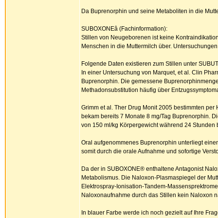
Da Buprenorphin und seine Metaboliten in die Mutte
SUBOXONEâ (Fachinformation):
Stillen von Neugeborenen ist keine Kontraindikati
Menschen in die Muttermilch über. Untersuchungen
Folgende Daten existieren zum Stillen unter SUBU
In einer Untersuchung von Marquet, et al. Clin P
Buprenorphin. Die gemessene Buprenorphinmenge in 
Methadonsubstitution häufig über Entzugssymptomat
Grimm et al. Ther Drug Monit 2005 bestimmten per
bekam bereits 7 Monate 8 mg/Tag Buprenorphin. Di
von 150 ml/kg Körpergewicht während 24 Stunden b
Oral aufgenommenes Buprenorphin unterliegt einem 
somit durch die orale Aufnahme und sofortige Versto
Da der in SUBOXONE® enthaltene Antagonist Naloxo
Metabolismus. Die Naloxon-Plasmaspiegel der Mutt
Elektrospray-Ionisation-Tandem-Massensprektromete
Naloxonaufnahme durch das Stillen kein Naloxon na
In blauer Farbe werde ich noch gezielt auf Ihre Fr