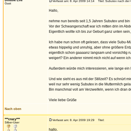
Double Life
Verfasst am: 8. Apr 2009 14:14
Titel: Subutex nach der Ge
Gast
Hallo,
nehme nun bereits seit 1,5 Jahren Subutex und bin 
Vor der Schwangerschaft war ich mitten drin im Abd
Eigentlich wollte ich bis zur Geburt ganz unten sei
Ich habe nun schon oft gelesen, dass viele Subu-M
etwas hippelig und unruhig, aber ohne größere Entz
eigentlich schon gaaaanz langsam und vorsichtig run
weigert? Ein anderer nimmt mich nicht auf wenn ich
Außerdem würde mich interessieren, wie lange ein 
Und wie sieht es aus mit der Stillzeit? Es schnürt mi
weil nur sehr wenig Subutex in die Muttermilch gela
Bin manchmal voll am Verzweifeln, wenn ich dran den
Viele liebe Grüße
Nach oben
***crazy***
Verfasst am: 8. Apr 2009 19:29
Titel:
Silber-User
hallo,