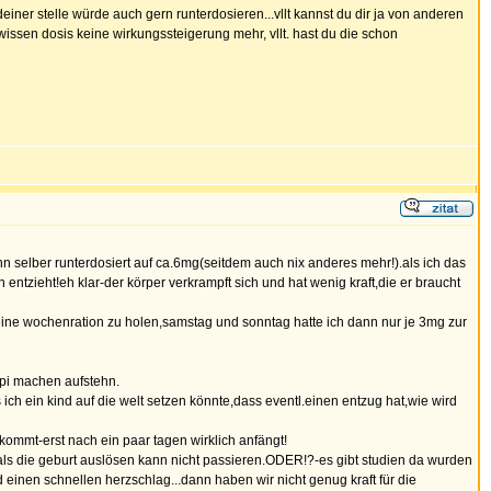
einer stelle würde auch gern runterdosieren...vllt kannst du dir ja von anderen
wissen dosis keine wirkungssteigerung mehr, vllt. hast du die schon
 selber runterdosiert auf ca.6mg(seitdem auch nix anderes mehr!).als ich das
 entzieht!eh klar-der körper verkrampft sich und hat wenig kraft,die er braucht
meine wochenration zu holen,samstag und sonntag hatte ich dann nur je 3mg zur
pi machen aufstehn.
ich ein kind auf die welt setzen könnte,dass eventl.einen entzug hat,wie wird
mmt-erst nach ein paar tagen wirklich anfängt!
 als die geburt auslösen kann nicht passieren.ODER!?-es gibt studien da wurden
 einen schnellen herzschlag...dann haben wir nicht genug kraft für die