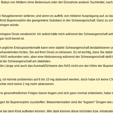
en Babys von Müttern ohne Beikonsum oder der Einnahme anderer Suchtmitel, nach
ei Neugeborenen seltener, und wenn es auftritt, von milderer Ausprägung auf, so 
s Kind Buprenorphin die geeignetere Substanz in der Schwangerschaft. Ganz zu sch
 bringen würde.
ingere Dosis verabreicht. Ich selbst hätte mich während der Schwangerschaft sehr 
r nicht bereit ist.
en jegliche Entzugssymtomatik kann eine stabile Schwangerschaft destabilisieren u
andelnden Arztes, Sie auf Ihrer Dosis zu belassen. Es ist wichtig, dass Sie stabil
n NAS verbunden sein, aber eine Abdosierung während der Schwangerschaft stellt h
t die Schwangerschaft am stabilsten.
s die Länge und auch das Ausmaß/Schwere des NAS nicht von der Höhe der Bupren
g, ich könnte problemlos auf 6 bis 10 mg abdosiert werden, doch habe ich keine 
öchte mich keine 2 mg mehr abdosieren.
ne gesundheitlichen Folgen davon tragen und sich ganz normal entwickeln, habe i
ngen für Buprenorphin zuzutreffen. Bekanntermaßen sind die "legalen" Drogen wie A
e bei dem Kind auftreten können. Wie stark können diese höchsten bzw. mindestens