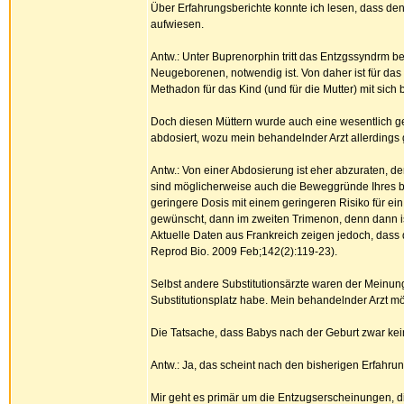
Über Erfahrungsberichte konnte ich lesen, dass d
aufwiesen.
Antw.: Unter Buprenorphin tritt das Entzgssyndrm b
Neugeborenen, notwendig ist. Von daher ist für da
Methadon für das Kind (und für die Mutter) mit sich
Doch diesen Müttern wurde auch eine wesentlich ger
abdosiert, wozu mein behandelnder Arzt allerdings ga
Antw.: Von einer Abdosierung ist eher abzuraten, d
sind möglicherweise auch die Beweggründe Ihres beh
geringere Dosis mit einem geringeren Risiko für ei
gewünscht, dann im zweiten Trimenon, denn dann is
Aktuelle Daten aus Frankreich zeigen jedoch, das
Reprod Bio. 2009 Feb;142(2):119-23).
Selbst andere Substitutionsärzte waren der Meinun
Substitutionsplatz habe. Mein behandelnder Arzt m
Die Tatsache, dass Babys nach der Geburt zwar kei
Antw.: Ja, das scheint nach den bisherigen Erfahru
Mir geht es primär um die Entzugserscheinungen, di