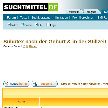
Startseite
Magazin
Int
Forum
Tests
Suchtberatung
Umfragen
Promillerechner
BMI-Re
Index
Suche
FAQ
Login
Subutex nach der Geburt & in der Stillzeit
Gehe zu Seite
1
,
2
,
3
Weiter
Drogen-Forum Foren-Übersicht
->
F
Autor