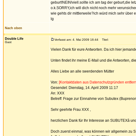
geburt!NEIN!viell.sollte ich am tag der geburt,die
o.k.SORRY,ich will dich nicht noch mehr verunsichern
wie gehts dir mittlerweile?ich würd mich sehr über
lg
Nach oben
Double Life
Verfasst am: 4. Mai 2009 16:44
Titel:
Gast
Vielen Dank für eure Antworten. Da ich hier jemande
Unten findet ihr meine E-Mail und die Antworten, d
Alles Liebe an alle swerdenden Mütter
Von:
[Kontaktdaten aus Datenschutzgründen entfern
Gesendet: Dienstag, 14. April 2009 11:17
An: XXX
Betreff: Frage zur Einnahme von Subutex (Buprenorp
Sehr geehrte Frau XXX ,
herzlichen Dank für Ihr Interesse an SUBUTEXâ und 
Doch zuerst einmal, was können wir allgemein zu