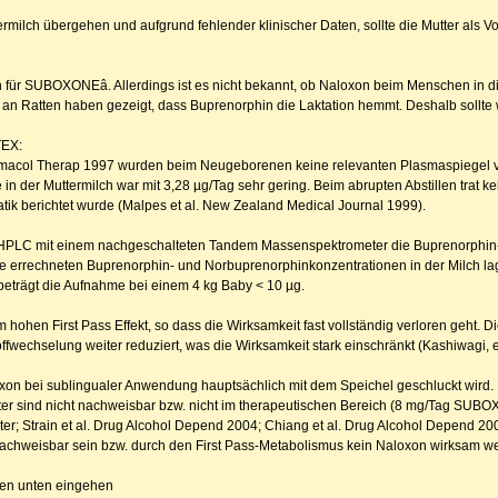
rmilch übergehen und aufgrund fehlender klinischer Daten, sollte die Mutter als 
on für SUBOXONEâ. Allerdings ist es nicht bekannt, ob Naloxon beim Menschen in 
 an Ratten haben gezeigt, dass Buprenorphin die Laktation hemmt. Deshalb sollt
TEX:
harmacol Therap 1997 wurden beim Neugeborenen keine relevanten Plasmaspiegel v
der Muttermilch war mit 3,28 µg/Tag sehr gering. Beim abrupten Abstillen trat k
ik berichtet wurde (Malpes et al. New Zealand Medical Journal 1999).
 HPLC mit einem nachgeschalteten Tandem Massenspektrometer die Buprenorphin- 
e errechneten Buprenorphin- und Norbuprenorphinkonzentrationen in der Milch l
eträgt die Aufnahme bei einem 4 kg Baby < 10 µg.
hohen First Pass Effekt, so dass die Wirksamkeit fast vollständig verloren geht.
ffwechselung weiter reduziert, was die Wirksamkeit stark einschränkt (Kashiwagi, e
n bei sublingualer Anwendung hauptsächlich mit dem Speichel geschluckt wird. 
er sind nicht nachweisbar bzw. nicht im therapeutischen Bereich (8 mg/Tag SUB
r; Strain et al. Drug Alcohol Depend 2004; Chiang et al. Drug Alcohol Depend 20
chweisbar sein bzw. durch den First Pass-Metabolismus kein Naloxon wirksam werd
agen unten eingehen