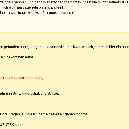
 letzte dosis nehmen und dann "kalt krachen",damit zumindest die milch "sauber"is
,ich wollt nur sagen-du bist nicht allein!
 eine antwort freun-zwecks erfahrungsaustausch!
n gefunden habe, der genauso verunsichert ist/war, wie ich, habe ich hier ein paar
ie ich bekommen habe.
t! Das Suchtmittel.de-Team]
hin) in Schwangerschaft und Stillzeit
Ihre Fragen, auf die ich gerne gezielt eingehen möchte.
 SUBUTEX sagen: