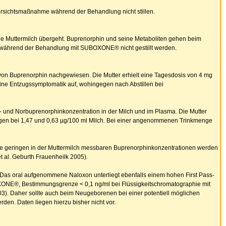
Vorsichtsmaßnahme während der Behandlung nicht stillen.
die Muttermilch übergeht. Buprenorphin und seine Metaboliten gehen beim
e während der Behandlung mit SUBOXONE® nicht gestillt werden.
on Buprenorphin nachgewiesen. Die Mutter erhielt eine Tagesdosis von 4 mg
eine Entzugssymptomatik auf, wohingegen nach Abstillen bei
und Norbuprenorphinkonzentration in der Milch und im Plasma. Die Mutter
agen bei 1,47 und 0,63 µg/100 ml Milch. Bei einer angenommenen Trinkmenge
 Die geringen in der Muttermilch messbaren Buprenorphinkonzentrationen werden
t al. Geburth Frauenheilk 2005).
Das oral aufgenommene Naloxon unterliegt ebenfalls einem hohen First Pass-
OXONE®, Bestimmungsgrenze < 0,1 ng/ml bei Flüssigkeitschromatographie mit
03). Daher sollte auch beim Neugeborenen bei einer potentiell möglichen
en. Daten liegen hierzu bisher nicht vor.