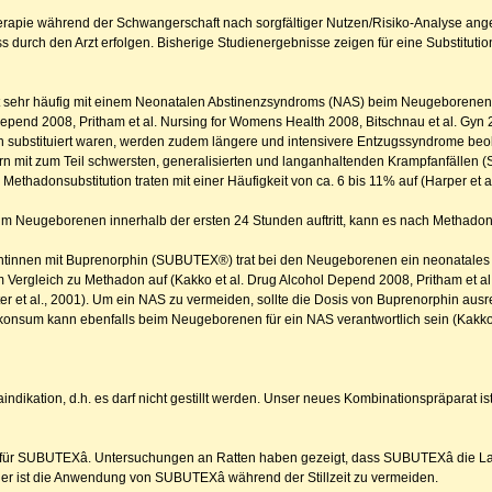
herapie während der Schwangerschaft nach sorgfältiger Nutzen/Risiko-Analyse 
urch den Arzt erfolgen. Bisherige Studienergebnisse zeigen für eine Substituti
st sehr häufig mit einem Neonatalen Abstinenzsyndroms (NAS) beim Neugeborenen 
pend 2008, Pritham et al. Nursing for Womens Health 2008, Bitschnau et al. Gyn 2
n substituiert waren, werden zudem längere und intensivere Entzugssyndrome beo
dern mit zum Teil schwersten, generalisierten und langanhaltenden Krampfanfällen 
hadonsubstitution traten mit einer Häufigkeit von ca. 6 bis 11% auf (Harper et a
Neugeborenen innerhalb der ersten 24 Stunden auftritt, kann es nach Methadon-Sub
tientinnen mit Buprenorphin (SUBUTEX®) trat bei den Neugeborenen ein neonatal
m Vergleich zu Methadon auf (Kakko et al. Drug Alcohol Depend 2008, Pritham et a
ster et al., 2001). Um ein NAS zu vermeiden, sollte die Dosis von Buprenorphin au
nsum kann ebenfalls beim Neugeborenen für ein NAS verantwortlich sein (Kakko e
ndikation, d.h. es darf nicht gestillt werden. Unser neues Kombinationspräparat is
on für SUBUTEXâ. Untersuchungen an Ratten haben gezeigt, dass SUBUTEXâ die Lak
er ist die Anwendung von SUBUTEXâ während der Stillzeit zu vermeiden.