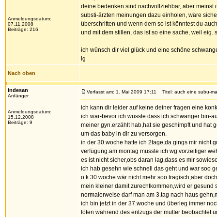
deine bedenken sind nachvollziehbar, aber meinst du 
substi-ärzten meinungen dazu einholen, wäre sicher 
Anmeldungsdatum:
überschritten und wenn dem so ist könntest du auc
07.11.2008
Beiträge: 216
und mit dem stillen, das ist so eine sache, weil eig.
ich wünsch dir viel glück und eine schöne schwang
lg
Nach oben
indesan
Verfasst am: 1. Mai 2009 17:11
Titel: auch eine subu-m
Anfänger
ich kann dir leider auf keine deiner fragen eine ko
Anmeldungsdatum:
ich war-bevor ich wusste dass ich schwanger bin-au
15.12.2008
Beiträge: 9
meiner gyn.erzählt hab,hat sie geschimpft und hat ge
um das baby in dir zu versorgen.
in der 30.woche hatte ich 2tage,da gings mir nicht
verfügung.am montag musste ich wg.vorzeitiger weh
es ist nicht sicher,obs daran lag,dass es mir sowie
ich hab gesehn wie schnell das geht und war soo 
o.k.30.woche wär nicht mehr soo tragisch,aber doch 
mein kleiner damit zurechtkommen,wird er gesund sei
normalerweise darf man am 3.tag nach haus gehn,m
ich bin jetzt in der 37.woche und überleg immer no
föten während des entzugs der mutter beobachtet und