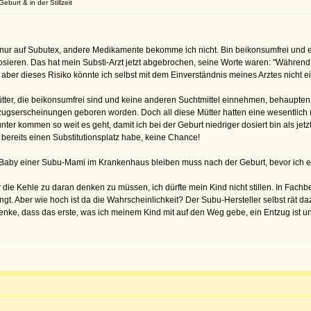
burt & in der Stillzeit
nur auf Subutex, andere Medikamente bekomme ich nicht. Bin beikonsumfrei und er
osieren. Das hat mein Substi-Arzt jetzt abgebrochen, seine Worte waren: "Während
n, aber dieses Risiko könnte ich selbst mit dem Einverständnis meines Arztes nicht 
ütter, die beikonsumfrei sind und keine anderen Suchtmittel einnehmen, behaupt
ugserscheinungen geboren worden. Doch all diese Mütter hatten eine wesentlich nie
ter kommen so weit es geht, damit ich bei der Geburt niedriger dosiert bin als jetz
 bereits einen Substitutionsplatz habe, keine Chance!
Baby einer Subu-Mami im Krankenhaus bleiben muss nach der Geburt, bevor ich es
r die Kehle zu daran denken zu müssen, ich dürfte mein Kind nicht stillen. In Fachber
ngt. Aber wie hoch ist da die Wahrscheinlichkeit? Der Subu-Hersteller selbst rät da
ke, dass das erste, was ich meinem Kind mit auf den Weg gebe, ein Entzug ist und i