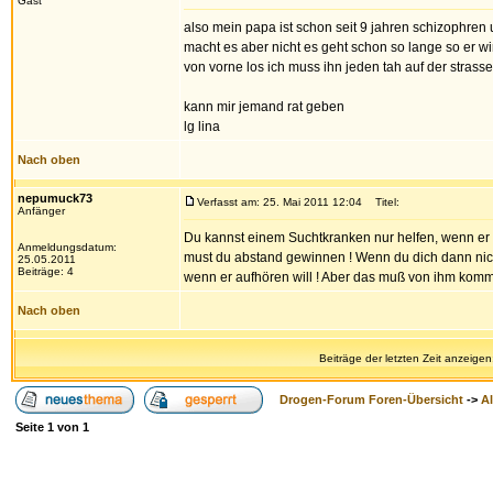
Gast
also mein papa ist schon seit 9 jahren schizophren
macht es aber nicht es geht schon so lange so er wi
von vorne los ich muss ihn jeden tah auf der strasse
kann mir jemand rat geben
lg lina
Nach oben
nepumuck73
Verfasst am: 25. Mai 2011 12:04
Titel:
Anfänger
Du kannst einem Suchtkranken nur helfen, wenn er es
Anmeldungsdatum:
must du abstand gewinnen ! Wenn du dich dann nicht 
25.05.2011
Beiträge: 4
wenn er aufhören will ! Aber das muß von ihm kommen
Nach oben
Beiträge der letzten Zeit anzeigen
Drogen-Forum Foren-Übersicht
->
A
Seite
1
von
1