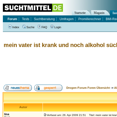
Startseite
Magazin
Int
Forum
Tests
Suchtberatung
Umfragen
Promillerechner
BMI-Re
Index
Suche
FAQ
Login
mein vater ist krank und noch alkohol süc
Drogen-Forum Foren-Übersicht
->
A
Autor
lina
Verfasst am: 26. Apr 2009 21:51
Titel: mein vater ist kr