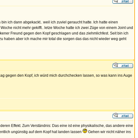
n ich dann abgekackt.. weil ich zuviel geraucht hatte. Ich hatte einen
r Woche nicht mehr gekifft.. letze Woche hatte ich zwei Züge von einem Joint und
kener Freund gegen den Kopf geschlagen und das ziehmlichfest. Seit bin ich
 zu haben aber ich mache mir total die sorgen das das nicht wieder weg geht
lag gegen den Kopf, ich würd mich durchchecken lassen, so was kann ins Auge
nderen Effekt. Zum Verständnis: Das eine ist eine physikalische, das andere eine
entlich ungünstig auf dem Kopf hat landen lassen
Gehen wir nicht näher ins