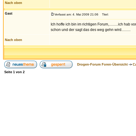
Nach oben
Gast
Verfasst am: 4. Mai 2009 21:06
Titel:
Ich hoffe ich bin im richtigen Forum,..........ich 
schon und der sagt das des weg gehn wird..........
Nach oben
Drogen-Forum Foren-Übersicht
->
Ca
Seite
1
von
2