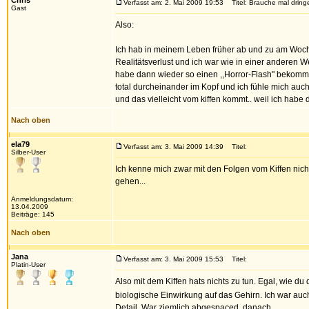
Chris
Verfasst am: 2. Mai 2009 19:53
Titel: Brauche mal dringe
Gast
Also:
Ich hab in meinem Leben früher ab und zu am Wochend
Realitätsverlust und ich war wie in einer anderen W
habe dann wieder so einen ,,Horror-Flash" bekomme
total durcheinander im Kopf und ich fühle mich auc
und das vielleicht vom kiffen kommt.. weil ich habe
Nach oben
ela79
Verfasst am: 3. Mai 2009 14:39
Titel:
Silber-User
Ich kenne mich zwar mit den Folgen vom Kiffen nic
gehen...
Anmeldungsdatum:
13.04.2009
Beiträge: 145
Nach oben
Jana
Verfasst am: 3. Mai 2009 15:53
Titel:
Platin-User
Also mit dem Kiffen hats nichts zu tun. Egal, wie d
biologische Einwirkung auf das Gehirn. Ich war au
Detail. War ziemlich abgespaced, danach.