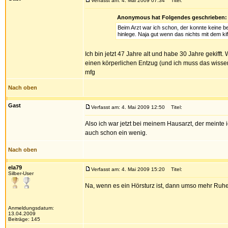
Verfasst am: 4. Mai 2009 07:34
Titel:
Anonymous hat Folgendes geschrieben:
Beim Arzt war ich schon, der konnte keine b
hinlege. Naja gut wenn das nichts mit dem kif
Ich bin jetzt 47 Jahre alt und habe 30 Jahre gekiff
einen körperlichen Entzug (und ich muss das wissen
mfg
Nach oben
Gast
Verfasst am: 4. Mai 2009 12:50
Titel:
Also ich war jetzt bei meinem Hausarzt, der meinte 
auch schon ein wenig.
Nach oben
ela79
Verfasst am: 4. Mai 2009 15:20
Titel:
Silber-User
Na, wenn es ein Hörsturz ist, dann umso mehr Ruhe,
Anmeldungsdatum:
13.04.2009
Beiträge: 145