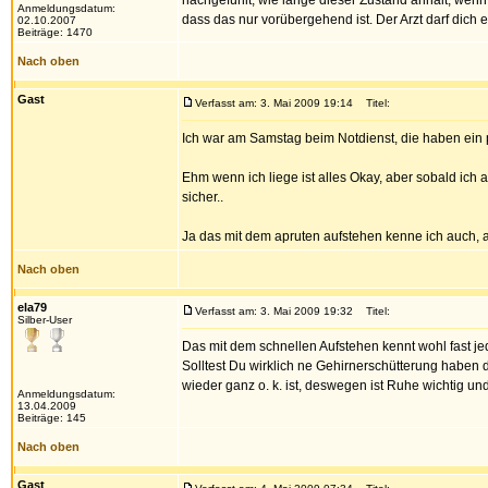
nachgefühlt, wie lange dieser Zustand anhält, wenn
Anmeldungsdatum:
dass das nur vorübergehend ist. Der Arzt darf dich
02.10.2007
Beiträge: 1470
Nach oben
Gast
Verfasst am: 3. Mai 2009 19:14
Titel:
Ich war am Samstag beim Notdienst, die haben ein 
Ehm wenn ich liege ist alles Okay, aber sobald ich
sicher..
Ja das mit dem apruten aufstehen kenne ich auch, a
Nach oben
ela79
Verfasst am: 3. Mai 2009 19:32
Titel:
Silber-User
Das mit dem schnellen Aufstehen kennt wohl fast jed
Solltest Du wirklich ne Gehirnerschütterung haben
wieder ganz o. k. ist, deswegen ist Ruhe wichtig un
Anmeldungsdatum:
13.04.2009
Beiträge: 145
Nach oben
Gast