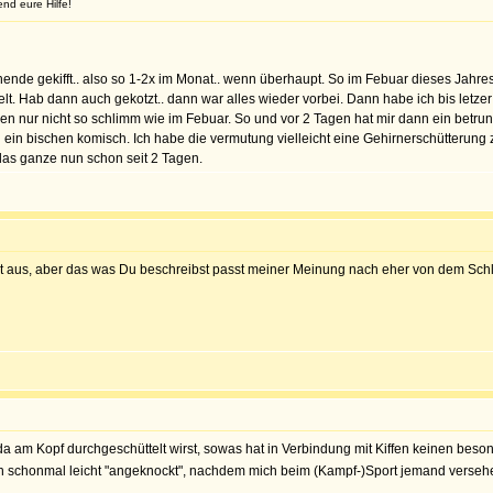
nd eure Hilfe!
e gekifft.. also so 1-2x im Monat.. wenn überhaupt. So im Febuar dieses Jahres bi
elt. Hab dann auch gekotzt.. dann war alles wieder vorbei. Dann habe ich bis letze
n nur nicht so schlimm wie im Febuar. So und vor 2 Tagen hat mir dann ein betrun
h ein bischen komisch. Ich habe die vermutung vielleicht eine Gehirnerschütterung
 das ganze nun schon seit 2 Tagen.
ht aus, aber das was Du beschreibst passt meiner Meinung nach eher von dem Sch
u da am Kopf durchgeschüttelt wirst, sowas hat in Verbindung mit Kiffen keinen beso
ch schonmal leicht "angeknockt", nachdem mich beim (Kampf-)Sport jemand verseh