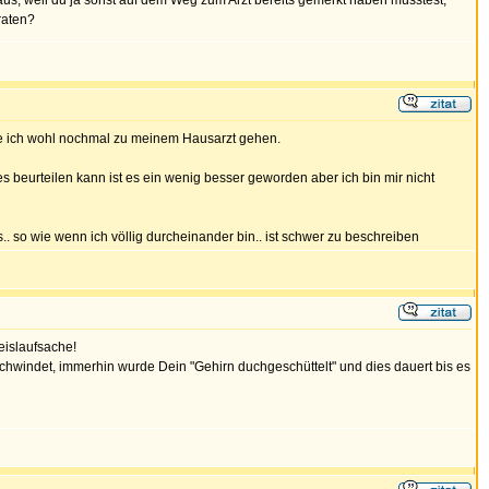
us, weil du ja sonst auf dem Weg zum Arzt bereits gemerkt haben müsstest,
raten?
rde ich wohl nochmal zu meinem Hausarzt gehen.
s beurteilen kann ist es ein wenig besser geworden aber ich bin mir nicht
. so wie wenn ich völlig durcheinander bin.. ist schwer zu beschreiben
eislaufsache!
chwindet, immerhin wurde Dein "Gehirn duchgeschüttelt" und dies dauert bis es