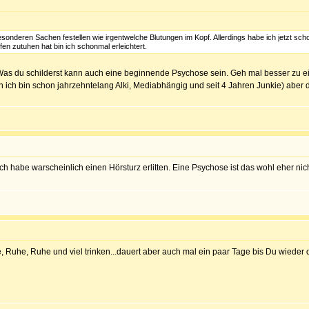
esonderen Sachen festellen wie irgentwelche Blutungen im Kopf. Allerdings habe ich jetzt 
fen zutuhen hat bin ich schonmal erleichtert.
t. Was du schilderst kann auch eine beginnende Psychose sein. Geh mal besser zu e
 ich bin schon jahrzehntelang Alki, Mediabhängig und seit 4 Jahren Junkie) aber 
ich habe warscheinlich einen Hörsturz erlitten. Eine Psychose ist das wohl eher ni
 Ruhe, Ruhe und viel trinken...dauert aber auch mal ein paar Tage bis Du wieder de