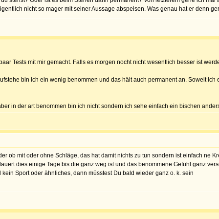
 du stehst? Oder ist es beim Stehen dann permanent? Von letzterem gehe ich mal a
 eigentlich nicht so mager mit seiner Aussage abspeisen. Was genau hat er denn ge
paar Tests mit mir gemacht. Falls es morgen nocht nicht wesentlich besser ist we
 aufstehe bin ich ein wenig benommen und das hält auch permanent an. Soweit ich e
ber in der art benommen bin ich nicht sondern ich sehe einfach ein bischen anders.
er ob mit oder ohne Schläge, das hat damit nichts zu tun sondern ist einfach ne Kr
 dauert dies einige Tage bis die ganz weg ist und das benommene Gefühl ganz vers
d kein Sport oder ähnliches, dann müsstest Du bald wieder ganz o. k. sein