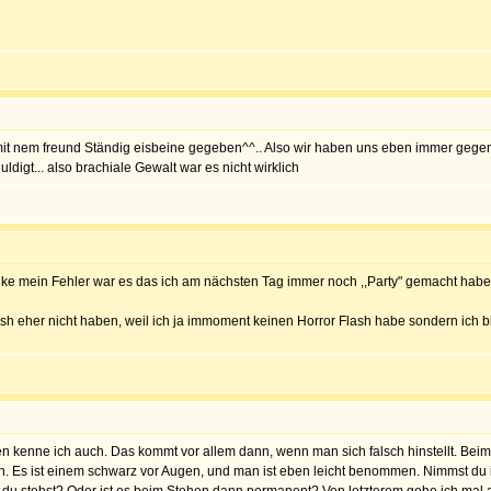
 mit nem freund Ständig eisbeine gegeben^^.. Also wir haben uns eben immer geg
digt... also brachiale Gewalt war es nicht wirklich
enke mein Fehler war es das ich am nächsten Tag immer noch ,,Party" gemacht hab
lash eher nicht haben, weil ich ja immoment keinen Horror Flash habe sondern ich
 kenne ich auch. Das kommt vor allem dann, wenn man sich falsch hinstellt. Beim L
n. Es ist einem schwarz vor Augen, und man ist eben leicht benommen. Nimmst du