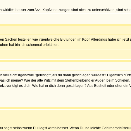
wirklich besser zum Arzt. Kopfverletzungen sind nicht zu unterschätzen, sind sch
ren Sachen festellen wie irgentwelche Blutungen im Kopf. Allerdings habe ich je
uhen hat bin ich schonmal erleichtert.
ich vielleicht irgendwie "gefestigt", als du dann geschlagen wurdest? Eigentlich dü
was ich meine? Wie der alte Witz mit dem Stehenbleibend er Augen beim Schielen, 
 jetzt verfolgt es dich. Wie hat er dich denn geschlagen? Aus Bosheit oder eher ein
u sagst selbst wenn Du liegst wirds besser. Wenn Du ne leichte Gehirnerschütterung