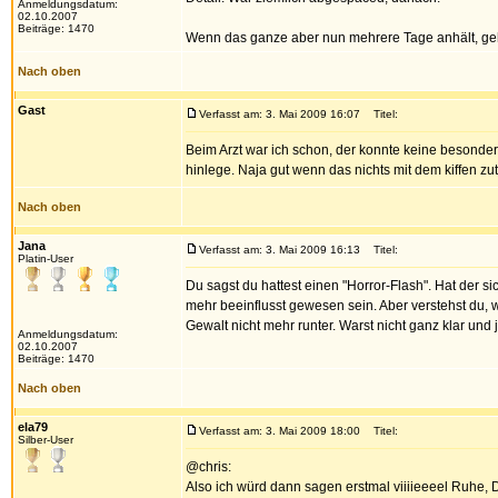
Anmeldungsdatum:
02.10.2007
Beiträge: 1470
Wenn das ganze aber nun mehrere Tage anhält, geh 
Nach oben
Gast
Verfasst am: 3. Mai 2009 16:07
Titel:
Beim Arzt war ich schon, der konnte keine besonde
hinlege. Naja gut wenn das nichts mit dem kiffen zut
Nach oben
Jana
Verfasst am: 3. Mai 2009 16:13
Titel:
Platin-User
Du sagst du hattest einen "Horror-Flash". Hat der s
mehr beeinflusst gewesen sein. Aber verstehst du, 
Gewalt nicht mehr runter. Warst nicht ganz klar und
Anmeldungsdatum:
02.10.2007
Beiträge: 1470
Nach oben
ela79
Verfasst am: 3. Mai 2009 18:00
Titel:
Silber-User
@chris:
Also ich würd dann sagen erstmal viiiieeeel Ruhe, D