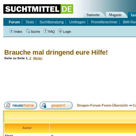
Startseite
Magazin
Int
Forum
Tests
Suchtberatung
Umfragen
Promillerechner
BMI-Re
Index
Suche
FAQ
Login
Brauche mal dringend eure Hilfe!
Gehe zu Seite
1
,
2
Weiter
Drogen-Forum Foren-Übersicht
->
Ca
Autor