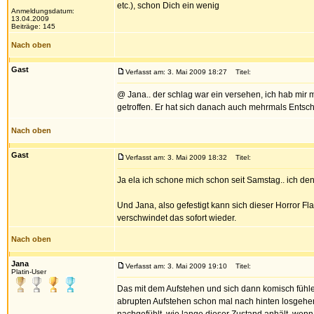
etc.), schon Dich ein wenig
Anmeldungsdatum:
13.04.2009
Beiträge: 145
Nach oben
Gast
Verfasst am: 3. Mai 2009 18:27
Titel:
@ Jana.. der schlag war ein versehen, ich hab mir
getroffen. Er hat sich danach auch mehrmals Entschul
Nach oben
Gast
Verfasst am: 3. Mai 2009 18:32
Titel:
Ja ela ich schone mich schon seit Samstag.. ich d
Und Jana, also gefestigt kann sich dieser Horror F
verschwindet das sofort wieder.
Nach oben
Jana
Verfasst am: 3. Mai 2009 19:10
Titel:
Platin-User
Das mit dem Aufstehen und sich dann komisch fühlen
abrupten Aufstehen schon mal nach hinten losgehe