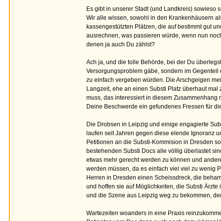
Es gibt in unserer Stadt (und Landkreis) sowieso s
Wir alle wissen, sowohl in den Krankenhäusern als
kassengestützten Plätzen, die auf bestimmt gut un
ausrechnen, was passieren würde, wenn nun noch e
denen ja auch Du zählst?
Ach ja, und die tolle Behörde, bei der Du überleg
Versorgungsproblem gäbe, sondern im Gegenteil d
zu einfach vergeben würden. Die Arschgeigen meine
Langzeit, ehe an einen Substi Platz überhaut mal 
muss, das interessiert in diesem Zusammenhang na
Deine Beschwerde ein gefundenes Fressen für die w
Die Drobsen in Leipzig und einige engagierte Sub
laufen seit Jahren gegen diese elende Ignoranz 
Petitionen an die Substi-Kommision in Dresden sow
bestehenden Substi Docs alle völlig überlastet 
etwas mehr gerecht werden zu können und anderer
werden müssen, da es einfach viel viel zu wenig Plät
Herren in Dresden einen Scheissdreck, die beharre
und hoffen sie auf Möglichkeiten, die Substi Ärzt
und die Szene aus Leipzig weg zu bekommen, denn 
Wartezeiten woanders in eine Praxis reinzukomm