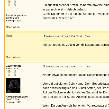
Ein substituierender Arzt muss normalerweise eine
er gar nicht erst in Urlaub gehen.
Gehst Du immer in die gleiche Apotheke? Viellei
Anmeldungsdatum:
13.04.2009
reichst das Rezept nach
Beiträge: 145
Nach oben
Gast
Verfasst am: 14. Mai 2009 00:31
Titel:
münze, redest du zufälig von dr. kästing aus leipzi
Nach oben
Gwendoline
Verfasst am: 14. Mai 2009 03:15
Titel:
Silber-User
Normalerweise bekommst Du als Substitutionspatie
Vorne drauf stehen Dein Name, Dein Geburtsdatu
noch etwas bezüglich des Substi-Arztes, der Drobs
Auf der Rückseite steht, welches Substi-Mittel 
bist und wann der Substi-Ausweis ausgestellt wur
Anmeldungsdatum:
06.05.2009
Beiträge: 288
Wenn Du den Ausweis bei einem Vertretungsarzt (D