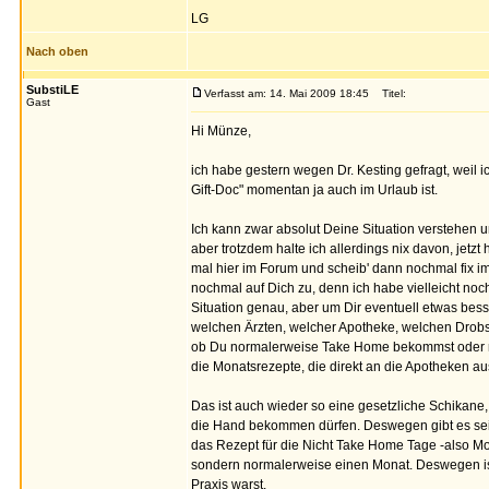
LG
Nach oben
SubstiLE
Verfasst am: 14. Mai 2009 18:45
Titel:
Gast
Hi Münze,
ich habe gestern wegen Dr. Kesting gefragt, weil ic
Gift-Doc" momentan ja auch im Urlaub ist.
Ich kann zwar absolut Deine Situation verstehen 
aber trotzdem halte ich allerdings nix davon, jetzt
mal hier im Forum und scheib' dann nochmal fix im
nochmal auf Dich zu, denn ich habe vielleicht no
Situation genau, aber um Dir eventuell etwas bess
welchen Ärzten, welcher Apotheke, welchen Drobse
ob Du normalerweise Take Home bekommst oder nur
die Monatsrezepte, die direkt an die Apotheken 
Das ist auch wieder so eine gesetzliche Schikane,
die Hand bekommen dürfen. Deswegen gibt es seit
das Rezept für die Nicht Take Home Tage -also Mon
sondern normalerweise einen Monat. Deswegen ist
Praxis warst.