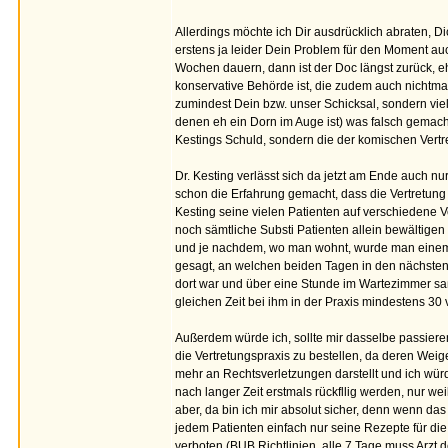
Allerdings möchte ich Dir ausdrücklich abraten, 
erstens ja leider Dein Problem für den Moment au
Wochen dauern, dann ist der Doc längst zurück, e
konservative Behörde ist, die zudem auch nichtmal
zumindest Dein bzw. unser Schicksal, sondern viel
denen eh ein Dorn im Auge ist) was falsch gemacht
Kestings Schuld, sondern die der komischen Vertret
Dr. Kesting verlässt sich da jetzt am Ende auch nu
schon die Erfahrung gemacht, dass die Vertretung 
Kesting seine vielen Patienten auf verschiedene Ve
noch sämtliche Substi Patienten allein bewältigen 
und je nachdem, wo man wohnt, wurde man einem Arz
gesagt, an welchen beiden Tagen in den nächsten 
dort war und über eine Stunde im Wartezimmer saß, 
gleichen Zeit bei ihm in der Praxis mindestens 
Außerdem würde ich, sollte mir dasselbe passieren,
die Vertretungspraxis zu bestellen, da deren Weig
mehr an Rechtsverletzungen darstellt und ich wür
nach langer Zeit erstmals rückfllig werden, nur wei
aber, da bin ich mir absolut sicher, denn wenn da
jedem Patienten einfach nur seine Rezepte für d
verboten (BUB Richtlinien, alle 7 Tage muss Arzt de