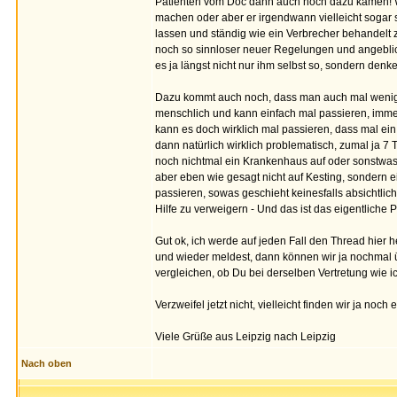
Patienten vom Doc dann auch noch dazu kämen! Wie
machen oder aber er irgendwann vielleicht sogar se
lassen und ständig wie ein Verbrecher behandelt 
noch so sinnloser neuer Regelungen und angeblichen
es ja längst nicht nur ihm selbst so, sondern denk
Dazu kommt auch noch, dass man auch mal wenigste
menschlich und kann einfach mal passieren, immerhi
kann es doch wirklich mal passieren, dass mal ein Fe
dann natürlich wirklich problematisch, zumal ja 
noch nichtmal ein Krankenhaus auf oder sonstwas, 
aber eben wie gesagt nicht auf Kesting, sondern 
passieren, sowas geschieht keinesfalls absichtlich
Hilfe zu verweigern - Und das ist das eigentliche P
Gut ok, ich werde auf jeden Fall den Thread hier
und wieder meldest, dann können wir ja nochmal 
vergleichen, ob Du bei derselben Vertretung wie i
Verzweifel jetzt nicht, vielleicht finden wir ja no
Viele Grüße aus Leipzig nach Leipzig
Nach oben