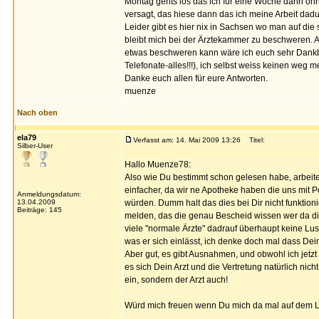
Montag gehts los das ich für eine Woche dann ohne 
versagt, das hiese dann das ich meine Arbeit dad
Leider gibt es hier nix in Sachsen wo man auf die
bleibt mich bei der Ärztekammer zu beschweren. 
etwas beschweren kann wäre ich euch sehr Dankba
Telefonate-alles!!!), ich selbst weiss keinen weg me
Danke euch allen für eure Antworten.
muenze
Nach oben
ela79
Verfasst am: 14. Mai 2009 13:26
Titel:
Silber-User
Hallo Muenze78:
Also wie Du bestimmt schon gelesen habe, arbeite i
einfacher, da wir ne Apotheke haben die uns mit 
Anmeldungsdatum:
13.04.2009
würden. Dumm halt das dies bei Dir nicht funktion
Beiträge: 145
melden, das die genau Bescheid wissen wer da di
viele "normale Ärzte" dadrauf überhaupt keine Lus
was er sich einlässt, ich denke doch mal dass Dein
Aber gut, es gibt Ausnahmen, und obwohl ich jetz
es sich Dein Arzt und die Vertretung natürlich ni
ein, sondern der Arzt auch!
Würd mich freuen wenn Du mich da mal auf dem L