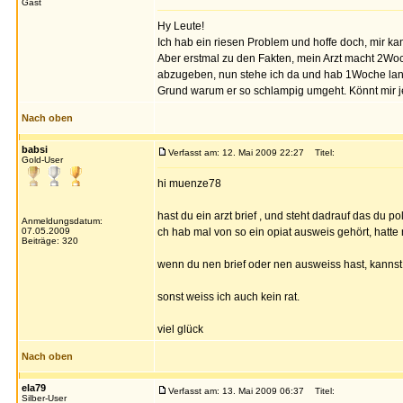
Gast
Hy Leute!
Ich hab ein riesen Problem und hoffe doch, mir ka
Aber erstmal zu den Fakten, mein Arzt macht 2Wo
abzugeben, nun stehe ich da und hab 1Woche lang 
Grund warum er so schlampig umgeht. Könnt mir je
Nach oben
babsi
Verfasst am: 12. Mai 2009 22:27
Titel:
Gold-User
hi muenze78
hast du ein arzt brief , und steht dadrauf das du 
Anmeldungsdatum:
07.05.2009
ch hab mal von so ein opiat ausweis gehört, hatte
Beiträge: 320
wenn du nen brief oder nen ausweiss hast, kannst d
sonst weiss ich auch kein rat.
viel glück
Nach oben
ela79
Verfasst am: 13. Mai 2009 06:37
Titel:
Silber-User