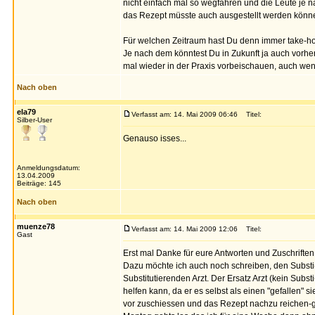
nicht einfach mal so wegfahren und die Leute je n
das Rezept müsste auch ausgestellt werden könn
Für welchen Zeitraum hast Du denn immer take-
Je nach dem könntest Du in Zukunft ja auch vorhe
mal wieder in der Praxis vorbeischauen, auch w
Nach oben
ela79
Verfasst am: 14. Mai 2009 06:46
Titel:
Silber-User
Genauso isses...
Anmeldungsdatum:
13.04.2009
Beiträge: 145
Nach oben
muenze78
Verfasst am: 14. Mai 2009 12:06
Titel:
Gast
Erst mal Danke für eure Antworten und Zuschriften
Dazu möchte ich auch noch schreiben, den Substi-A
Substitutierenden Arzt. Der Ersatz Arzt (kein Substi
helfen kann, da er es selbst als einen "gefallen" 
vor zuschiessen und das Rezept nachzu reichen-geh