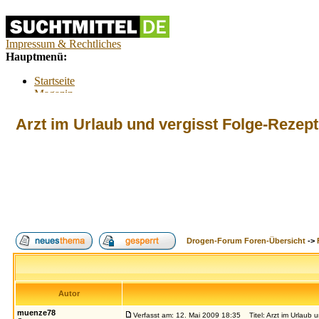
Impressum & Rechtliches
Hauptmenü:
Startseite
Magazin
Interaktiv
Forum
Arzt im Urlaub und vergisst Folge-Rezept
Lexikon
Kontakt
Kontextmenü:
Forum
Tests
Suchtberatung
Umfragen
Drogen-Forum Foren-Übersicht
->
Promillerechner
BMI-Rechner
Alkoholfreie Cocktails
Autor
Index
Suche
FAQ
Login
muenze78
Verfasst am: 12. Mai 2009 18:35
Titel: Arzt im Urlaub 