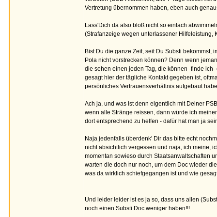
Vertretung übernommen haben, eben auch genauso v
Lass'Dich da also bloß nicht so einfach abwimm
(Strafanzeige wegen unterlassener Hilfeleistung, 
Bist Du die ganze Zeit, seit Du Substi bekommst,
Pola nicht vorstrecken können? Denn wenn jemand
die sehen einen jeden Tag, die können -finde ich- 
gesagt hier der tägliche Kontakt gegeben ist, oftm
persönliches Vertrauensverhältnis aufgebaut habe
Ach ja, und was ist denn eigentlich mit Deiner 
wenn alle Stränge reissen, dann würde ich meinen 
dort entsprechend zu helfen - dafür hat man ja 
Naja jedenfalls überdenk' Dir das bitte echt noc
nicht absichtlich vergessen und naja, ich meine, i
momentan sowieso durch Staatsanwaltschaften und
warten die doch nur noch, um dem Doc wieder die 
was da wirklich schiefgegangen ist und wie gesagt
Und leider leider ist es ja so, dass uns allen (Subs
noch einen Substi Doc weniger haben!!!