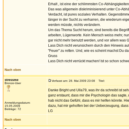
Erhalt , ist eine der schlimmsten Co-Abhängigkeiten
Das was allgemein diskriminisierend unter Co-Abhän
Verdacht, ist pures soziales Verhalten. Gegenstimm
länger in der Sucht zu verharren, die wiederum eige
werden müsste, nichts verändern.
Um das Thema Sucht herum, sind bereits die Begriffe,
arbeiten, Lügenworte. Kein Mensch weiss mehr, nur a
gar nicht mehr benutzt werden, und vor allem wa
Lass Dich nicht verunsichern durch den Hinweis au
"Feuer" zu retten. Und, wie es scheint machst Du das 
Gruss
Lass Dich nicht verrückt machen! Ist so schon schw
Nach oben
stressme
Verfasst am: 28. Mai 2009 23:08
Titel:
Bronze-User
Danke Bright und Ulla79, was ihr da schreibt ist seh
ganz erstaunt, dass mir die Psychologin das sagte, 
hab nicht das Gefühl, dass es mir helfen könnte. H
Anmeldungsdatum:
dazu, hat mir geholfen bei der Ueberzeugung, dass i
15.05.2009
Beiträge: 72
LG
Nach oben