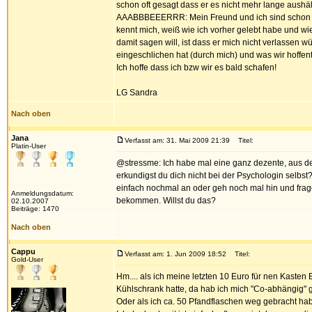
schon oft gesagt dass er es nicht mehr lange aushält
AAABBBEEERRR: Mein Freund und ich sind schon la
kennt mich, weiß wie ich vorher gelebt habe und wie
damit sagen will, ist dass er mich nicht verlassen 
eingeschlichen hat (durch mich) und was wir hoffe
Ich hoffe dass ich bzw wir es bald schafen!
LG Sandra
Nach oben
Jana
Verfasst am: 31. Mai 2009 21:39
Titel:
Platin-User
@stressme: Ich habe mal eine ganz dezente, aus de
erkundigst du dich nicht bei der Psychologin selbst?
einfach nochmal an oder geh noch mal hin und frage s
Anmeldungsdatum:
bekommen. Willst du das?
02.10.2007
Beiträge: 1470
Nach oben
Cappu
Verfasst am: 1. Jun 2009 18:52
Titel:
Gold-User
Hm.... als ich meine letzten 10 Euro für nen Kaste
Kühlschrank hatte, da hab ich mich "Co-abhängig" g
Oder als ich ca. 50 Pfandflaschen weg gebracht hab