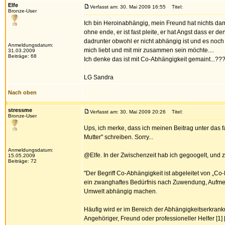
Elfe
Verfasst am: 30. Mai 2009 16:55
Titel:
Bronze-User
Ich bin Heroinabhängig, mein Freund hat nichts dami
ohne ende, er ist fast pleite, er hat Angst dass er
dadrunter obwohl er nicht abhängig ist und es noc
Anmeldungsdatum:
mich liebt und mit mir zusammen sein möchte....
31.03.2009
Beiträge: 68
Ich denke das ist mit Co-Abhängigkeit gemaint...???!
LG Sandra
Nach oben
stressme
Verfasst am: 30. Mai 2009 20:26
Titel:
Bronze-User
Ups, ich merke, dass ich meinen Beitrag unter das f
Mutter" schreiben. Sorry...
Anmeldungsdatum:
@Elfe. In der Zwischenzeit hab ich gegoogelt, un
15.05.2009
Beiträge: 72
"Der Begriff Co-Abhängigkeit ist abgeleitet von „Co
ein zwanghaftes Bedürfnis nach Zuwendung, Aufmer
Umwelt abhängig machen.
Häufig wird er im Bereich der Abhängigkeitserkrank
Angehöriger, Freund oder professioneller Helfer [1]