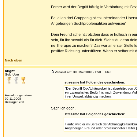
Ferner wird der Begriff häufig in Verbindung mit 
Bei allen drei Gruppen gibt es untereinander Üb
Angehörigen Suchtproblematiken aufweisen"
Dein Freund scheint,trotzdem dass er höllisch in eur
sein, für ihn sowohl als für dich. Siehst du denn de
ne Therapie zu machen? Das wär an erster Stelle fü
positive Richtung unterstützen. Wenn er selber mit dr
Nach oben
bright
Verfasst am: 30. Mai 2009 21:50
Titel:
Gold-User
stressme hat Folgendes geschrieben:
"Der Begriff Co-Abhängigkeit ist abgeleitet von „
ein zwanghaftes Bedürfnis nach Zuwendung, Auf
Anmeldungsdatum:
ihrer Umwelt abhängig machen.
09.11.2008
Beiträge: 733
Sach ich doch.
stressme hat Folgendes geschrieben:
Häufig wird er im Bereich der Abhängigkeitserkr
Angehöriger, Freund oder professioneller Helfer