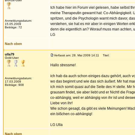
Bronze-User
Ich habe hier im Forum viel gelesen, habe selbst t
meine Therapeutin gewarnt hat: Co-Abhängigkeit. U
spritzen, und die Psychologin warnt mich davor, das
Anmeldungsdatum:
verstehen, sie hat es mir aber in einigen Worten e
15.05.2009
Beiträge: 72
denn die eigentlich an? Worauf muss man achten, u
LG
Nach oben
ulla79
Verfasst am: 28. Mai 2009 14:11
Titel:
Gold-User
Hallo stressme!
ich hab da auch schon einiges dazu gehört, auch vo
Anmeldungsdatum:
wo das beginnt und wie das sich äußert. Mir hat ma
17.03.2009
Beiträge: 908
ich mich somit quasi auf die Seite des H stelle. Mir
grausam findet, sie aber liebt und er Nicht! die Frag
co-abhängig, weil er abhängig von ihr ist und desweg
Liebe von ihr!
Wie schon gesagt, da gibt es viele Meinungen! Mach
ein bißchen co-abhängig!
LG Ulla
Nach oben