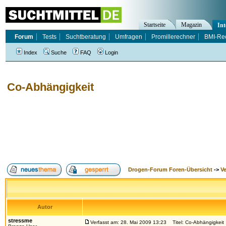
Startseite
Magazin
Int
Forum
Tests
Suchtberatung
Umfragen
Promillerechner
BMI-Re
Index
Suche
FAQ
Login
Co-Abhängigkeit
Drogen-Forum Foren-Übersicht
->
V
Autor
stressme
Verfasst am: 28. Mai 2009 13:23
Titel: Co-Abhängigkeit