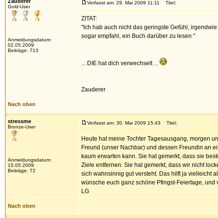
Zauderer
Verfasst am: 29. Mai 2009 11:11
Titel:
Gold-User
ZITAT:
"Ich hab auch nicht das geringste Gefühl, irgendwie
sogar empfahl, ein Buch darüber zu lesen "
Anmeldungsdatum:
02.05.2009
Beiträge: 713
... DIE hat dich verwechselt ...
Zauderer
Nach oben
stressme
Verfasst am: 30. Mai 2009 15:43
Titel:
Bronze-User
Heute hat meine Tochter Tagesausgang, morgen und
Freund (unser Nachbar) und dessen Freundin an eine
kaum erwarten kann. Sie hat gemerkt, dass sie besten
Anmeldungsdatum:
Ziele entfernen. Sie hat gemerkt, dass wir nicht lock
15.05.2009
Beiträge: 72
sich wahnsinnig gut versteht. Das hilft ja vielleicht 
wünsche euch ganz schöne Pfingst-Feiertage, und 
LG
Nach oben