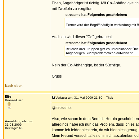
Eben, Angehöriger ist richtig. Mit Co-Abhängigkeit 
mit Zweifeln zu vergiften.
stressme hat Folgendes geschrieben:
Ferner wird der Begriff häufig in Verbindung m
Auch da wird dieser "Co" gebraucht.
stressme hat Folgendes geschrieben:
Bei allen drei Gruppen gibt es untereinander 
Angehörigen Suchtproblematiken aufweisen"
Nein der Co-Abhängige, ist der Süchtige.
Gruss
Nach oben
Elfe
Verfasst am: 31. Mai 2009 21:30
Titel:
Bronze-User
@stressme:
Also, wie schon in dem Bereich Heroin geschrieben,
Anmeldungsdatum:
allerdings habe ich nun das Problem, dass ich es a
31.03.2009
Beiträge: 68
komme ich leider nicht rein, da wir hier nicht genu
Mein Freund versucht alles um mich abzulenken ode