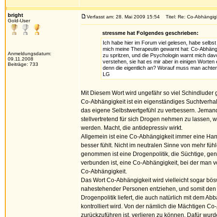
bright
Verfasst am: 28. Mai 2009 15:54
Titel: Re: Co-Abhängigk
Gold-User
stressme hat Folgendes geschrieben:
Ich habe hier im Forum viel gelesen, habe selbs
mich meine Therapeutin gewarnt hat: Co-Abhängi
Anmeldungsdatum:
zu spritzen, und die Psychologin warnt mich davo
09.11.2008
verstehen, sie hat es mir aber in einigen Worte
Beiträge: 733
denn die eigentlich an? Worauf muss man achten
LG
Mit Diesem Wort wird ungefähr so viel Schindluder 
Co-Abhängigkeit ist ein eigenständiges Suchtverha
das eigene Selbstwertgefühl zu verbessern. Jemande
stellvertretend für sich Drogen nehmen zu lassen, w
werden. Macht, die antidepressiv wirkt.
Allgemein ist eine Co-Abhängigkeit immer eine Han
besser fühlt. Nicht im neutralen Sinne von mehr füh
genommen ist eine Drogenpolitik, die Süchtige, g
verbunden ist, eine Co-Abhängigkeit, bei der man v
Co-Abhängigkeit.
Das Wort Co-Abhängigkeit wird vielleicht sogar bös
nahestehender Personen entziehen, und somit den 
Drogenpolitik liefert, die auch natürlich mit dem 
kontrolliert wird. Von der nämlich die Mächtigen Co
zurückzuführen ist, verlieren zu können. Dafür wurd