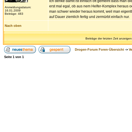
Ich denke damit ist einfach oft gemeint dass man di
erst mal egal, ob aus nem Helfer-Komplex heraus od
Anmeldungsdatum:
16.01.2009
man schwer wieder heraus kommt, weil man eigentlich
Beiträge: 483
auf Dauer ziemlich fertig und zermürbt einfach nur.
Nach oben
Beiträge der letzten Zeit anzeigen
Drogen-Forum Foren-Übersicht
->
V
Seite
1
von
1