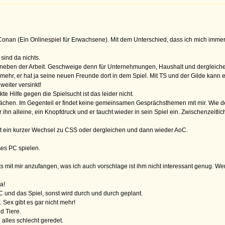
f Conan (Ein Onlinespiel für Erwachsene). Mit dem Unterschied, dass ich mich imm
sind da nichts.
r, neben der Arbeit. Geschweige denn für Unternehmungen, Haushalt und dergleiche
mehr, er hat ja seine neuen Freunde dort in dem Spiel. Mit TS und der Gilde kann 
weiter versinkt!
te Hilfe gegen die Spielsucht ist das leider nicht.
hen. Im Gegenteil er findet keine gemeinsamen Gesprächsthemen mit mir. Wie denn
 ihn alleine, ein Knopfdruck und er taucht wieder in sein Spiel ein. Zwischenzeitl
st ein kurzer Wechsel zu CSS oder dergleichen und dann wieder AoC.
ßes PC spielen.
hts mit mir anzufangen, was ich auch vorschlage ist ihm nicht interessant genug. 
a!
 und das Spiel, sonst wird durch und durch geplant.
 Sex gibt es gar nicht mehr!
d Tiere.
 alles schlecht geredet.