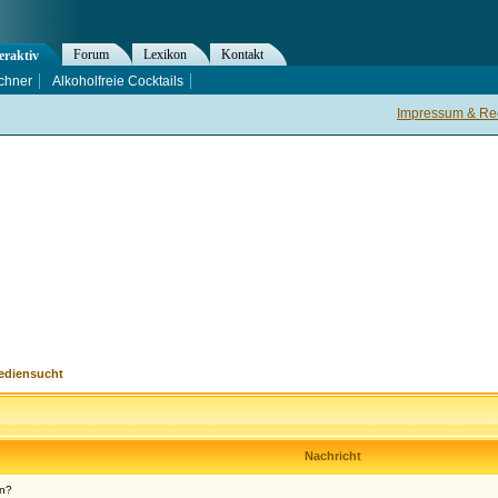
Forum
Lexikon
Kontakt
eraktiv
chner
Alkoholfreie Cocktails
Impressum & Rec
ediensucht
Nachricht
en?