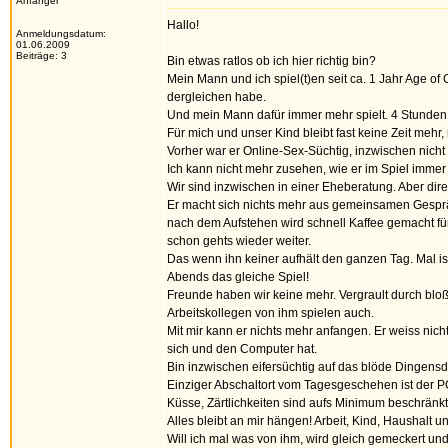
Anfänger
Hallo!
Anmeldungsdatum:
01.06.2009
Beiträge: 3
Bin etwas ratlos ob ich hier richtig bin?
Mein Mann und ich spiel(t)en seit ca. 1 Jahr Age o
dergleichen habe.
Und mein Mann dafür immer mehr spielt. 4 Stunden 
Für mich und unser Kind bleibt fast keine Zeit meh
Vorher war er Online-Sex-Süchtig, inzwischen nicht 
Ich kann nicht mehr zusehen, wie er im Spiel immer 
Wir sind inzwischen in einer Eheberatung. Aber direk
Er macht sich nichts mehr aus gemeinsamen Gespräc
nach dem Aufstehen wird schnell Kaffee gemacht für
schon gehts wieder weiter.
Das wenn ihn keiner aufhält den ganzen Tag. Mal i
Abends das gleiche Spiel!
Freunde haben wir keine mehr. Vergrault durch blo
Arbeitskollegen von ihm spielen auch.
Mit mir kann er nichts mehr anfangen. Er weiss nic
sich und den Computer hat.
Bin inzwischen eifersüchtig auf das blöde Dingensd
Einziger Abschaltort vom Tagesgeschehen ist der PC
Küsse, Zärtlichkeiten sind aufs Minimum beschränkt.
Alles bleibt an mir hängen! Arbeit, Kind, Haushalt un
Will ich mal was von ihm, wird gleich gemeckert und