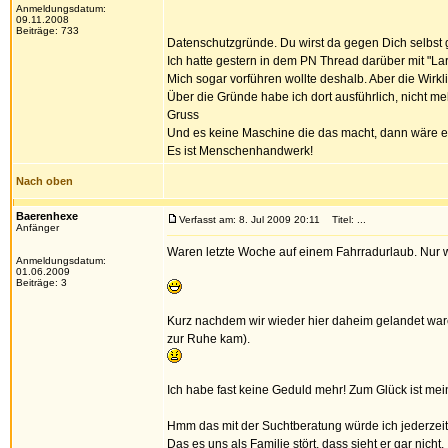
Anmeldungsdatum:
09.11.2008
Beiträge: 733
Datenschutzgründe. Du wirst da gegen Dich selbst 
Ich hatte gestern in dem PN Thread darüber mit "La
Mich sogar vorführen wollte deshalb. Aber die Wirkli
Über die Gründe habe ich dort ausführlich, nicht meh
Gruss
Und es keine Maschine die das macht, dann wäre e
Es ist Menschenhandwerk!
Nach oben
Baerenhexe
Verfasst am: 8. Jul 2009 20:11
Titel: ...
Anfänger
Waren letzte Woche auf einem Fahrradurlaub. Nur w
Anmeldungsdatum:
01.06.2009
Beiträge: 3
Kurz nachdem wir wieder hier daheim gelandet ware
zur Ruhe kam).
Ich habe fast keine Geduld mehr! Zum Glück ist mei
Hmm das mit der Suchtberatung würde ich jederzeit g
Das es uns als Familie stört, dass sieht er gar nicht.