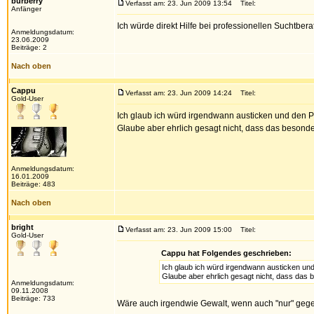
burberry
Verfasst am: 23. Jun 2009 13:54
Titel:
Anfänger
Ich würde direkt Hilfe bei professionellen Suchtbe
Anmeldungsdatum:
23.06.2009
Beiträge: 2
Nach oben
Cappu
Verfasst am: 23. Jun 2009 14:24
Titel:
Gold-User
Ich glaub ich würd irgendwann austicken und den P
Glaube aber ehrlich gesagt nicht, dass das besonde
Anmeldungsdatum:
16.01.2009
Beiträge: 483
Nach oben
bright
Verfasst am: 23. Jun 2009 15:00
Titel:
Gold-User
Cappu hat Folgendes geschrieben:
Ich glaub ich würd irgendwann austicken und
Glaube aber ehrlich gesagt nicht, dass das 
Anmeldungsdatum:
09.11.2008
Beiträge: 733
Wäre auch irgendwie Gewalt, wenn auch "nur" geg