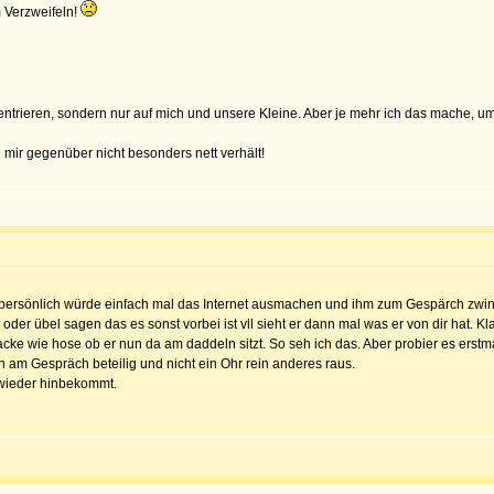
m Verzweifeln!
ntrieren, sondern nur auf mich und unsere Kleine. Aber je mehr ich das mache, um
h mir gegenüber nicht besonders nett verhält!
 persönlich würde einfach mal das Internet ausmachen und ihm zum Gespärch zwing
oder übel sagen das es sonst vorbei ist vll sieht er dann mal was er von dir hat. K
 jacke wie hose ob er nun da am daddeln sitzt. So seh ich das. Aber probier es e
 am Gespräch beteilig und nicht ein Ohr rein anderes raus.
s wieder hinbekommt.