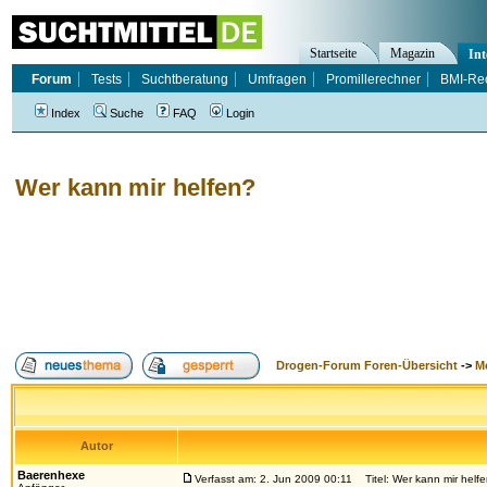
Startseite
Magazin
Int
Forum
Tests
Suchtberatung
Umfragen
Promillerechner
BMI-Re
Index
Suche
FAQ
Login
Wer kann mir helfen?
Drogen-Forum Foren-Übersicht
->
M
Autor
Baerenhexe
Verfasst am: 2. Jun 2009 00:11
Titel: Wer kann mir helf