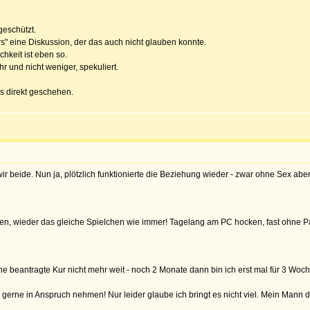
geschützt.
rs" eine Diskussion, der das auch nicht glauben konnte.
chkeit ist eben so.
r und nicht weniger, spekuliert.
s direkt geschehen.
ir beide. Nun ja, plötzlich funktionierte die Beziehung wieder - zwar ohne Sex a
n, wieder das gleiche Spielchen wie immer! Tagelang am PC hocken, fast ohne Pa
ne beantragte Kur nicht mehr weit - noch 2 Monate dann bin ich erst mal für 3 Woch
erne in Anspruch nehmen! Nur leider glaube ich bringt es nicht viel. Mein Mann de