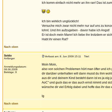
Ich komm einfach nicht mehr an ihn ran! Das ist zu
Ich bin wirklich unglücklich!
Versuche mich zwar nicht mehr nur auf uns zu konze
lohnt. Und ihn aufzugeben - davor habe ich Angst!
Er ist doch mein Mann! Ich liebe ihn trotzdem er sic
Habt ihr einen Rat?
Nach oben
Soldo
Verfasst am: 8. Jun 2009 15:11
Titel:
Anfänger
Moin Moin,
Anmeldungsdatum:
also von solchen Problemen hört man öfter und ich
08.06.2009
Beiträge: 9
dir darüber unterhalten will dann musst du ihm wohl 
aus dir und deinem Kind besteht dann ist es ja eig
AoC" und guck das er das auch ernst nimmt und sich
wünsche dir viel Erfolg dabei und hoffe das ihr da
lg
Nach oben