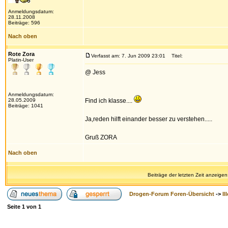
Anmeldungsdatum:
28.11.2008
Beiträge: 596
Nach oben
Rote Zora
Verfasst am: 7. Jun 2009 23:01
Titel:
Platin-User
@ Jess
Anmeldungsdatum:
28.05.2009
Find ich klasse....
Beiträge: 1041
Ja,reden hilft einander besser zu verstehen.....
Gruß ZORA
Nach oben
Beiträge der letzten Zeit anzeigen
Drogen-Forum Foren-Übersicht
->
Il
Seite
1
von
1