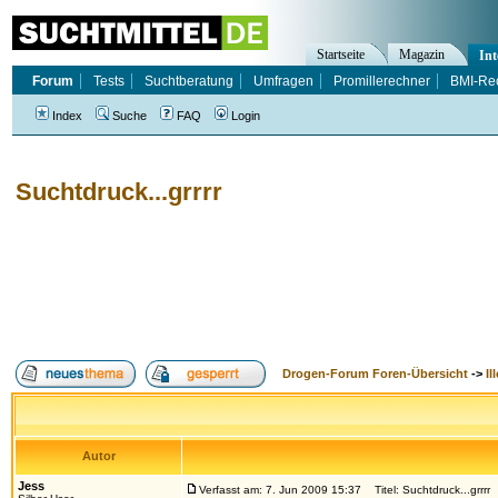
Startseite
Magazin
Int
Forum
Tests
Suchtberatung
Umfragen
Promillerechner
BMI-Re
Index
Suche
FAQ
Login
Suchtdruck...grrrr
Drogen-Forum Foren-Übersicht
->
Il
Autor
Jess
Verfasst am: 7. Jun 2009 15:37
Titel: Suchtdruck...grrrr