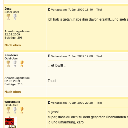
Jess
Verfasst am: 7. Jun 2009 18:46
Titel:
Silber-User
Ich hab´s getan..habe ihm davon erzählt...und sieh 
Anmeldungsdatum:
22.02.2009
Beiträge: 298
Nach oben
Zauderer
Verfasst am: 7. Jun 2009 19:09
Titel:
Gold-User
... et löwfft ...
Anmeldungsdatum:
Zaudi
02.05.2009
Beiträge: 713
Nach oben
worstcase
Verfasst am: 7. Jun 2009 20:28
Titel:
Gold-User
hi jess!
super, dass du dich zu dem gespräch überwunden ha
lg und umarmung, karo