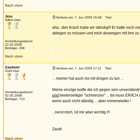
Nach oben
Jess
Verfasst am: 7. Jun 2009 16:48
Titel:
Silber-User
aha...den Krach habe wir ständig!!! Er hatte noch ni
ablegen zu müssen und mich deswegen mit ihm zu str
Anmeldungsdatum:
22.02.2009
Beiträge: 298
Nach oben
Zauderer
Verfasst am: 7. Jun 2009 17:11
Titel:
Gold-User
... meiner hat auch nix mit drogen zu tun ...
Meine einzige waffe die ich gegen sein unverständni
Anmeldungsdatum:
und
beiderseitiger "schmerzen" ... da muss ER/ICH du
02.05.2009
Beiträge: 713
wenn auch nicht ständig ... aber immerwieder !
...nervt mich, ist mir aber wichtig !!!
Zaudi
Nach oben