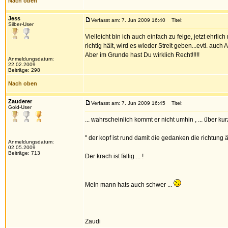
Nach oben
Jess
Verfasst am: 7. Jun 2009 16:40
Titel:
Silber-User
Vielleicht bin ich auch einfach zu feige, jetzt ehrli
richtig hält, wird es wieder Streit geben...evtl. auc
Aber im Grunde hast Du wirklich Recht!!!!!
Anmeldungsdatum:
22.02.2009
Beiträge: 298
Nach oben
Zauderer
Verfasst am: 7. Jun 2009 16:45
Titel:
Gold-User
... wahrscheinlich kommt er nicht umhin , ... über ku
" der kopf ist rund damit die gedanken die richtung
Anmeldungsdatum:
02.05.2009
Beiträge: 713
Der krach ist fällig ... !
Mein mann hats auch schwer ...
Zaudi