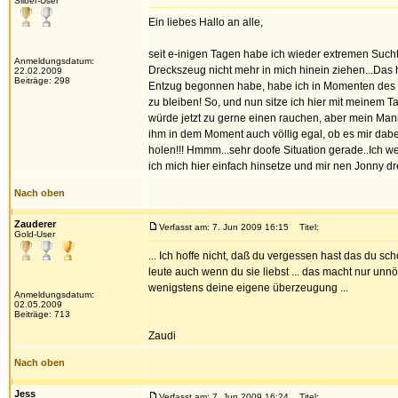
Silber-User
Ein liebes Hallo an alle,
seit e-inigen Tagen habe ich wieder extremen Suchtd
Anmeldungsdatum:
Dreckszeug nicht mehr in mich hinein ziehen...Das h
22.02.2009
Beiträge: 298
Entzug begonnen habe, habe ich in Momenten des Su
zu bleiben! So, und nun sitze ich hier mit meinem Ta
würde jetzt zu gerne einen rauchen, aber mein Mann
ihm in dem Moment auch völlig egal, ob es mir dabei
holen!!! Hmmm...sehr doofe Situation gerade..Ich wei
ich mich hier einfach hinsetze und mir nen Jonny dr
Nach oben
Zauderer
Verfasst am: 7. Jun 2009 16:15
Titel:
Gold-User
... Ich hoffe nicht, daß du vergessen hast das du sch
leute auch wenn du sie liebst ... das macht nur unnöt
wenigstens deine eigene überzeugung ...
Anmeldungsdatum:
02.05.2009
Beiträge: 713
Zaudi
Nach oben
Jess
Verfasst am: 7. Jun 2009 16:24
Titel: