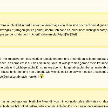
,wohne auch nicht in Berlin.aber die Vorschläge von Nina sind doch schonmal gut.ich
 wegzieht,Drogen gibt es (leider) überall.ich habe es leider noch nicht geschaff
werde ich danach in Angriff nehmen.glg Püppi[/list][/list]
t mir zu antworten. das mit dem rumtelefonieren und erkundigen ist ja genau das w
iehen. das problem is nur das die in neuköln ist, was jetz nich gerade mein trau
ich ne gute und wichtige sache für so ne wg aber ich fange ab september an mein 
klasse hinter mir und hab gemerkt wie wichtig es ist so oft wie möglich anwesend z
 beißen, also ab nach neuköln!
 man unbedingt clean bleibt.Ne Freundin von mir wohnt dort,deshalb weiss ich da
 Dir leider nicht konkret helfen,hoffe aber für Dich daß Du noch ne andere Alternative