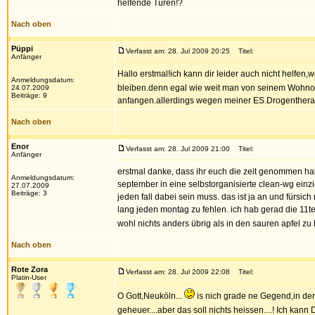
helfende Türen!?
Nach oben
Püppi
Verfasst am: 28. Jul 2009 20:25
Titel:
Anfänger
Hallo erstmal!ich kann dir leider auch nicht helfen
Anmeldungsdatum:
bleiben.denn egal wie weit man von seinem Wohnort
24.07.2009
Beiträge: 9
anfangen.allerdings wegen meiner ES.Drogentherapie 
Nach oben
Enor
Verfasst am: 28. Jul 2009 21:00
Titel:
Anfänger
erstmal danke, dass ihr euch die zeit genommen hab
Anmeldungsdatum:
september in eine selbstorganisierte clean-wg einz
27.07.2009
Beiträge: 3
jeden fall dabei sein muss. das ist ja an und fürs
lang jeden montag zu fehlen. ich hab gerad die 11te 
wohl nichts anders übrig als in den sauren apfel zu
Nach oben
Rote Zora
Verfasst am: 28. Jul 2009 22:08
Titel:
Platin-User
O Gott,Neuköln...
is nich grade ne Gegend,in der
geheuer....aber das soll nichts heissen....! Ich kann