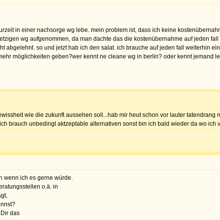
 zurzeit in einer nachsorge wg lebe. mein problem ist, dass ich keine kostenübern
r jetzigen wg aufgenommen, da man dachte das die kostenübernahme auf jeden fall 
t abgelehnt. so und jetzt hab ich den salat. ich brauche auf jeden fall weiterhin 
mehr möglichkeiten geben?wer kennt ne cleane wg in berlin? oder kennt jemand leute
ewissheit wie die zukunft aussehen soll...hab mir heut schon vor lauter tatendran
ich brauch unbedingt aktzeptable alternativen sonst bin ich bald wieder da wo ich 
uch wenn ich es gerne würde.
atungsstellen o.ä. in
gt,
annst?
 Dir das