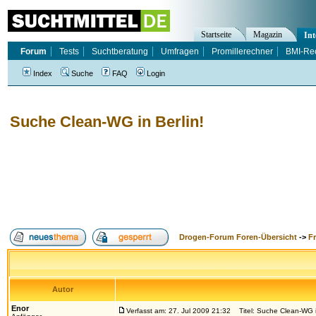
Startseite
Magazin
Int
Forum
Tests
Suchtberatung
Umfragen
Promillerechner
BMI-Re
Index
Suche
FAQ
Login
Suche Clean-WG in Berlin!
Drogen-Forum Foren-Übersicht
->
F
Autor
Enor
Verfasst am: 27. Jul 2009 21:32
Titel: Suche Clean-WG in