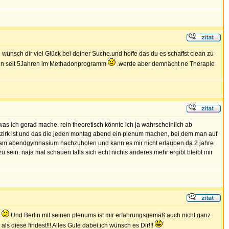
 wünsch dir viel Glück bei deiner Suche.und hoffe das du es schaffst clean zu
t,bin seit 5Jahren im Methadonprogramm
.werde aber demnächt ne Therapie
as ich gerad mache. rein theoretisch könnte ich ja wahrscheinlich ab
mbezirk ist und das die jeden montag abend ein plenum machen, bei dem man auf
abi am abendgymnasium nachzuholen und kann es mir nicht erlauben da 2 jahre
u sein. naja mal schauen falls sich echt nichts anderes mehr ergibt bleibt mir
s
Und Berlin mit seinen plenums ist mir erfahrungsgemäß auch nicht ganz
 als diese findest!!! Alles Gute dabei,ich wünsch es Dir!!!