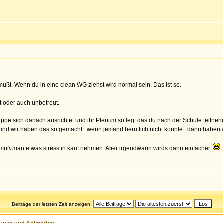
ußt. Wenn du in eine clean WG ziehst wird normal sein. Das ist so.
t oder auch unbetreut.
 Gruppe sich danach ausrichtet und ihr Plenum so legt das du nach der Schule teilne
, und wir haben das so gemacht...wenn jemand beruflich nicht konnte...dann haben 
 muß man etwas stress in kauf nehmen. Aber irgendwann wirds dann einfacher.
Beiträge der letzten Zeit anzeigen:
ragen und Antworten