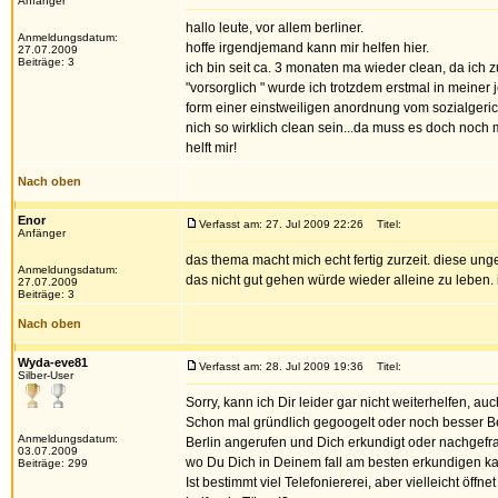
Anfänger
hallo leute, vor allem berliner.
Anmeldungsdatum:
hoffe irgendjemand kann mir helfen hier.
27.07.2009
Beiträge: 3
ich bin seit ca. 3 monaten ma wieder clean, da ich
"vorsorglich " wurde ich trotzdem erstmal in meine
form einer einstweiligen anordnung vom sozialgerich
nich so wirklich clean sein...da muss es doch noch 
helft mir!
Nach oben
Enor
Verfasst am: 27. Jul 2009 22:26
Titel:
Anfänger
das thema macht mich echt fertig zurzeit. diese ung
Anmeldungsdatum:
das nicht gut gehen würde wieder alleine zu leben. 
27.07.2009
Beiträge: 3
Nach oben
Wyda-eve81
Verfasst am: 28. Jul 2009 19:36
Titel:
Silber-User
Sorry, kann ich Dir leider gar nicht weiterhelfen, a
Schon mal gründlich gegoogelt oder noch besser Ber
Anmeldungsdatum:
Berlin angerufen und Dich erkundigt oder nachgefra
03.07.2009
wo Du Dich in Deinem fall am besten erkundigen k
Beiträge: 299
Ist bestimmt viel Telefoniererei, aber vielleicht öffnet