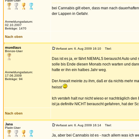
Platin-User
bei Cannabis gilt eben, dass man nach dauerhaften 
der Lappen in Gefahr.
Anmeldungsdatum:
02.10.2007
Beiträge: 1470
Nach oben
muedlaus
Verfasst am: 6. Aug 2009 16:10
Titel:
Bronze-User
Das ist es ja, er fährt NIEMALS berauscht Auto und 
solle bis Ende diesen Monats noch warten und dan
hatte er ihn ein halbes Jahr weg.
Anmeldungsdatum:
17.06.2009
Beiträge: 94
Der Anwalt meinte zu ihm, daß er da nichts mehr ma
heisst
Ich versteh halt nur nicht wieso er nachträglich de
ist ja definitiv NICHT berauscht gefahren, hat der Sc
Nach oben
Jana
Verfasst am: 6. Aug 2009 16:14
Titel:
Platin-User
Ja, aber bei Cannabis ist es - nach allem was ich 