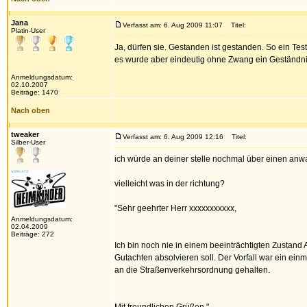
Jana
Verfasst am: 6. Aug 2009 11:07
Titel:
Platin-User
Ja, dürfen sie. Gestanden ist gestanden. So ein Test
es wurde aber eindeutig ohne Zwang ein Geständnis
Anmeldungsdatum:
02.10.2007
Beiträge: 1470
Nach oben
tweaker
Verfasst am: 6. Aug 2009 12:16
Titel:
Silber-User
ich würde an deiner stelle nochmal über einen anw
vielleicht was in der richtung?
"Sehr geehrter Herr xxxxxxxxxxx,
Anmeldungsdatum:
02.04.2009
Beiträge: 272
Ich bin noch nie in einem beeinträchtigten Zustand A
Gutachten absolvieren soll. Der Vorfall war ein ein
an die Straßenverkehrsordnung gehalten.