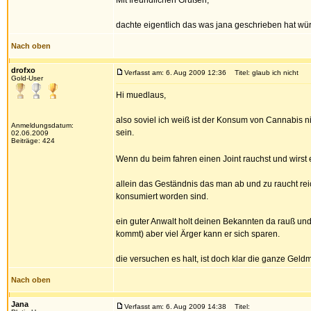
Mit freundlichen Grüßen,"
dachte eigentlich das was jana geschrieben hat wür
Nach oben
drofxo
Verfasst am: 6. Aug 2009 12:36
Titel: glaub ich nicht
Gold-User
Hi muedlaus,
also soviel ich weiß ist der Konsum von Cannabis ni
Anmeldungsdatum:
sein.
02.06.2009
Beiträge: 424
Wenn du beim fahren einen Joint rauchst und wirst 
allein das Geständnis das man ab und zu raucht re
konsumiert worden sind.
ein guter Anwalt holt deinen Bekannten da rauß und 
kommt) aber viel Ärger kann er sich sparen.
die versuchen es halt, ist doch klar die ganze Geld
Nach oben
Jana
Verfasst am: 6. Aug 2009 14:38
Titel: