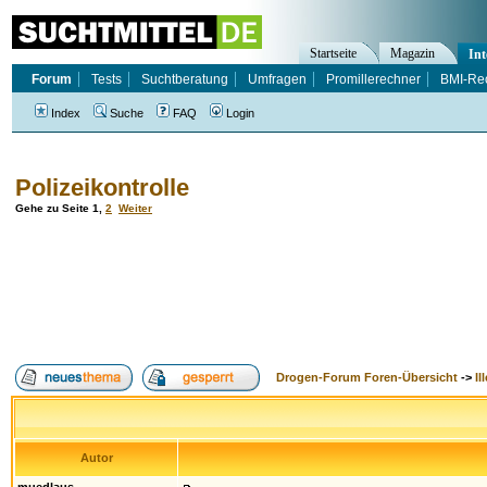
Startseite
Magazin
Int
Forum
Tests
Suchtberatung
Umfragen
Promillerechner
BMI-Re
Index
Suche
FAQ
Login
Polizeikontrolle
Gehe zu Seite
1
,
2
Weiter
Drogen-Forum Foren-Übersicht
->
Il
Autor