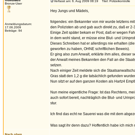
muedlaus
Verfasst am: 6. Aug 2009 08:19
Titel: Polizeikontrolle
Bronze-User
Hey Jungs und Mädels,
folgendes: ein Bekannter von mir wurde letztens mit 
Anmeldungsdatum:
den Polizisten ab und gab auch direkt zu, daß er 
17.06.2009
Beiträge: 94
Einige Zeit später bekam er Post, daß er wegen Fa
in dem wohl stand, er müsse eine Blut- und Urinpro
Dieses Schreiben hat er allerdings nie erhalten (die
geworfen zu haben, OHNE schriftlichen Beweis).
Er ging also zum Anwalt, erklärte ihm alles, dieser
der Anwalt meines Bekannten den Fall an die Staats
setzen.
Nach einiger Zeit meldete sich die Staatsanwaltsch
Gras statt den 1,2 g die tatsächlich gefunden wurd
Nun sitzt er auf den ganzen Kosten als Hartz4 Emp
Nun meine eigentliche Frage: Ist das Rechtens, m
auch sofort bereit, nachträglich die Blut- und Uri
stur.
Ich find das echt ne Sauerei was die mit dem abgez
Was sagt ihr denn dazu? Hoffentlich habe ich mich 
Nach oben