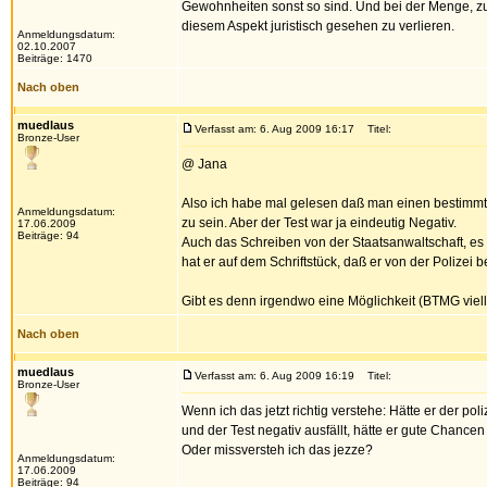
Gewohnheiten sonst so sind. Und bei der Menge, zu
diesem Aspekt juristisch gesehen zu verlieren.
Anmeldungsdatum:
02.10.2007
Beiträge: 1470
Nach oben
muedlaus
Verfasst am: 6. Aug 2009 16:17
Titel:
Bronze-User
@ Jana
Also ich habe mal gelesen daß man einen bestimm
Anmeldungsdatum:
zu sein. Aber der Test war ja eindeutig Negativ.
17.06.2009
Beiträge: 94
Auch das Schreiben von der Staatsanwaltschaft, es 
hat er auf dem Schriftstück, daß er von der Polizei
Gibt es denn irgendwo eine Möglichkeit (BTMG viell
Nach oben
muedlaus
Verfasst am: 6. Aug 2009 16:19
Titel:
Bronze-User
Wenn ich das jetzt richtig verstehe: Hätte er der po
und der Test negativ ausfällt, hätte er gute Chance
Oder missversteh ich das jezze?
Anmeldungsdatum:
17.06.2009
Beiträge: 94