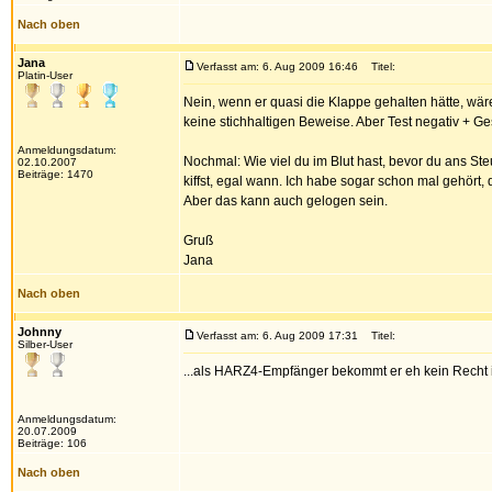
Nach oben
Jana
Verfasst am: 6. Aug 2009 16:46
Titel:
Platin-User
Nein, wenn er quasi die Klappe gehalten hätte, wäre
keine stichhaltigen Beweise. Aber Test negativ + G
Anmeldungsdatum:
Nochmal: Wie viel du im Blut hast, bevor du ans St
02.10.2007
Beiträge: 1470
kiffst, egal wann. Ich habe sogar schon mal gehört, 
Aber das kann auch gelogen sein.
Gruß
Jana
Nach oben
Johnny
Verfasst am: 6. Aug 2009 17:31
Titel:
Silber-User
...als HARZ4-Empfänger bekommt er eh kein Recht 
Anmeldungsdatum:
20.07.2009
Beiträge: 106
Nach oben