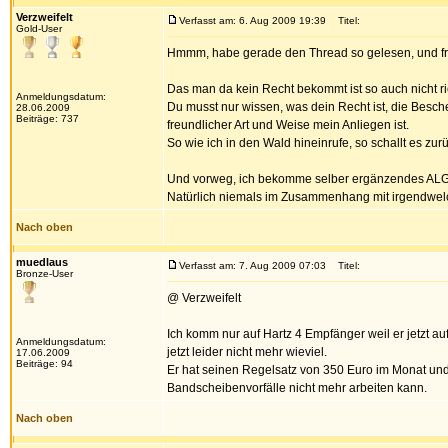
Verzweifelt
Verfasst am: 6. Aug 2009 19:39
Titel:
Gold-User
Hmmm, habe gerade den Thread so gelesen, und fr
Das man da kein Recht bekommt ist so auch nicht ri
Anmeldungsdatum:
Du musst nur wissen, was dein Recht ist, die Besch
28.06.2009
Beiträge: 737
freundlicher Art und Weise mein Anliegen ist.
So wie ich in den Wald hineinrufe, so schallt es zur
Und vorweg, ich bekomme selber ergänzendes ALG II
Natürlich niemals im Zusammenhang mit irgendwelch
Nach oben
muedlaus
Verfasst am: 7. Aug 2009 07:03
Titel:
Bronze-User
@ Verzweifelt
Ich komm nur auf Hartz 4 Empfänger weil er jetzt a
Anmeldungsdatum:
jetzt leider nicht mehr wieviel.
17.06.2009
Beiträge: 94
Er hat seinen Regelsatz von 350 Euro im Monat und 
Bandscheibenvorfälle nicht mehr arbeiten kann.
Nach oben