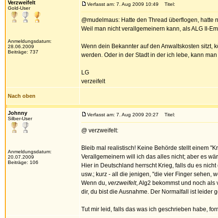
Verzweifelt
Verfasst am: 7. Aug 2009 10:49
Titel:
Gold-User
@mudelmaus: Hatte den Thread überflogen, hatte ni
Weil man nicht verallgemeinern kann, als ALG II-
Anmeldungsdatum:
Wenn dein Bekannter auf den Anwaltskosten sitzt, 
28.06.2009
Beiträge: 737
werden. Oder in der Stadt in der ich lebe, kann ma
LG
verzeifelt
Nach oben
Johnny
Verfasst am: 7. Aug 2009 20:27
Titel:
Silber-User
@ verzweifelt:
Bleib mal realistisch! Keine Behörde stellt einem 
Anmeldungsdatum:
Verallgemeinern will ich das alles nicht; aber es wär
20.07.2009
Beiträge: 106
Hier in Deutschland herrscht Krieg, falls du es nic
usw.; kurz - all die jenigen, "die vier Finger sehen,
Wenn du,
verzweifelt
, Alg2 bekommst und noch als vo
dir, du bist die Ausnahme. Der Normalfall ist leider
Tut mir leid, falls das was ich geschrieben habe, fo