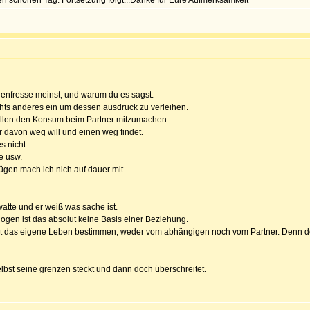
den schönen Tag. Fortsetzung folgt...Danke für Eure Aufmerksamkeit
enfresse meinst, und warum du es sagst.
hts anderes ein um dessen ausdruck zu verleihen.
rstellen den Konsum beim Partner mitzumachen.
r davon weg will und einen weg findet.
s nicht.
e usw.
gen mach ich nich auf dauer mit.
watte und er weiß was sache ist.
ogen ist das absolut keine Basis einer Beziehung.
cht das eigene Leben bestimmen, weder vom abhängigen noch vom Partner. Denn de
elbst seine grenzen steckt und dann doch überschreitet.