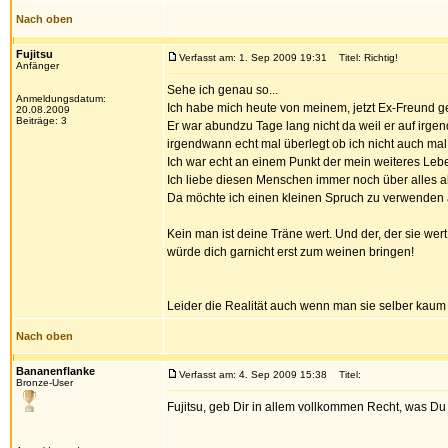
Nach oben
Fujitsu
Verfasst am: 1. Sep 2009 19:31
Titel: Richtig!
Anfänger
Sehe ich genau so...
Anmeldungsdatum:
Ich habe mich heute von meinem, jetzt Ex-Freund ge
20.08.2009
Beiträge: 3
Er war abundzu Tage lang nicht da weil er auf irgen
irgendwann echt mal überlegt ob ich nicht auch mal 
Ich war echt an einem Punkt der mein weiteres Lebe
Ich liebe diesen Menschen immer noch über alles a
Da möchte ich einen kleinen Spruch zu verwenden a
Kein man ist deine Träne wert. Und der, der sie wert
würde dich garnicht erst zum weinen bringen!
Leider die Realität auch wenn man sie selber kaum g
Nach oben
Bananenflanke
Verfasst am: 4. Sep 2009 15:38
Titel:
Bronze-User
Fujitsu, geb Dir in allem vollkommen Recht, was Du 