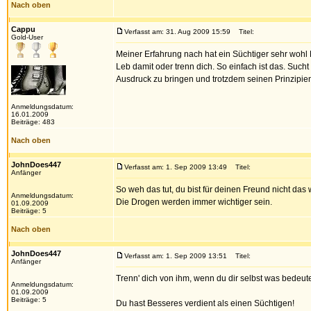
Nach oben
Cappu
Verfasst am: 31. Aug 2009 15:59
Titel:
Gold-User
Meiner Erfahrung nach hat ein Süchtiger sehr wohl 
Leb damit oder trenn dich. So einfach ist das. Such
Ausdruck zu bringen und trotzdem seinen Prinzipien 
Anmeldungsdatum:
16.01.2009
Beiträge: 483
Nach oben
JohnDoes447
Verfasst am: 1. Sep 2009 13:49
Titel:
Anfänger
So weh das tut, du bist für deinen Freund nicht das w
Anmeldungsdatum:
Die Drogen werden immer wichtiger sein.
01.09.2009
Beiträge: 5
Nach oben
JohnDoes447
Verfasst am: 1. Sep 2009 13:51
Titel:
Anfänger
Trenn' dich von ihm, wenn du dir selbst was bedeute
Anmeldungsdatum:
01.09.2009
Beiträge: 5
Du hast Besseres verdient als einen Süchtigen!