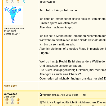
@Verzweifelt
Jetzt hab ich Angst bekommen.
Ich finde es immer super klasse die sicht von eine
Einfach spitze wie offen es ist.
Aber das macht mir Angst.
Anmeldungsdatum:
17.06.2009
Beiträge: 1147
Ich bin seit 5 Monaten mit jemanden zusammen der 
Wir wohnen nicht in der selben Stadt, deshalb denke
Ich bin da sehr mißtrauisch.
Aber ich stelle mir oft dieselbe Frage immerwieder, 
Lügen?
Weil du hast ja Recht. Es ist eine andere Welt in der 
Und fasst sehr schwer vertrauen.
Die Sucht ist allgegenwärtig für immer, mal mehr ma
Aber gibt es auch eine Chance?
Oder reden wir nichtabhängigen uns das nur ein? 
Nach oben
Verzweifelt
Verfasst am: 28. Aug 2009 08:56
Titel:
Gold-User
@Trini: Na Angst wollte ich dir nicht machen. Das w