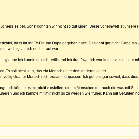
cheiss selber. Sonst könnten wir nicht so gut lügen. Diese Scheinwelt ist unsere Re
berichtet, dass ihr ihr Ex-Freund Dope gegeben hatte. Das geht gar nicht. Genaus
mer wichtig, als ich noch drauf war.
l, glaube ich konnte es nicht, während ich drauf war. Ich war immer viel zu sehr mi
ast. Es soll nicht sein, das ein Mensch unter dem anderen leidet.
in völlig cleaner Mensch nicht zusammenpassen. Ich gehe sogar soweit, dass dies 
nge. Ich könnte es mir nicht vorstellen, einem Menschen der noch nie was mit Such
rüheren und ich kämpfe mit mir, nicht so zu werden wie früher. Kann mit Gefühlen