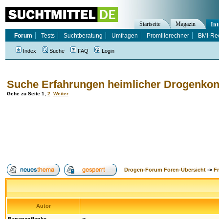
Startseite
Magazin
Int
Forum
Tests
Suchtberatung
Umfragen
Promillerechner
BMI-Re
Index
Suche
FAQ
Login
Suche Erfahrungen heimlicher Drogenko
Gehe zu Seite
1
,
2
Weiter
Drogen-Forum Foren-Übersicht
->
F
Autor