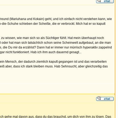
eund (Mariuhana und Kokain) geht, und ich einfach nicht verstehen kann, wie
die-Schuhe schieben der Scheiße, die er verbrockt. Mich hat er so kaputt
u wissen, wie man sich so als Süchtiger fühlt. Hat mein überhaupt noch
oder hat man sich tatsächlich schon seine Scheinwelt aufgebaut, an die man
, die Du mir da erzählst? Dann hat er immer nur mürrisch hyperaktiv zappelnd
 nicht funktioniert. Hab ich ihm auch dauernd gesagt...
r ein Mensch, der dadurch ziemlich kaputt gegangen ist und das verarbeiten
Weiß aber, dass ich stark bleiben muss. Hab Sehnsucht, aber gleichzeitig das
 ich gehe mal davon aus, dass du das brauchst, um dich von ihm zu lösen. Das