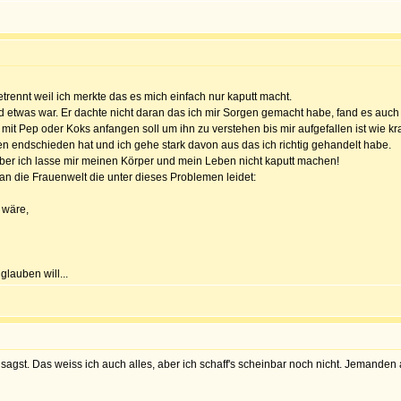
trennt weil ich merkte das es mich einfach nur kaputt macht.
d etwas war. Er dachte nicht daran das ich mir Sorgen gemacht habe, fand es auch 
mit Pep oder Koks anfangen soll um ihn zu verstehen bis mir aufgefallen ist wie k
n endschieden hat und ich gehe stark davon aus das ich richtig gehandelt habe.
ber ich lasse mir meinen Körper und mein Leben nicht kaputt machen!
n die Frauenwelt die unter dieses Problemen leidet:
 wäre,
lauben will...
sagst. Das weiss ich auch alles, aber ich schaff's scheinbar noch nicht. Jemanden 