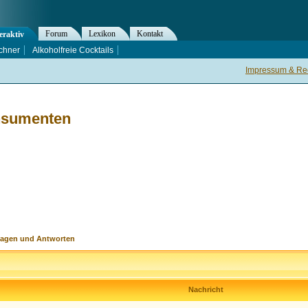
Forum
Lexikon
Kontakt
eraktiv
chner
Alkoholfreie Cocktails
Impressum & Rec
nsumenten
ragen und Antworten
Nachricht