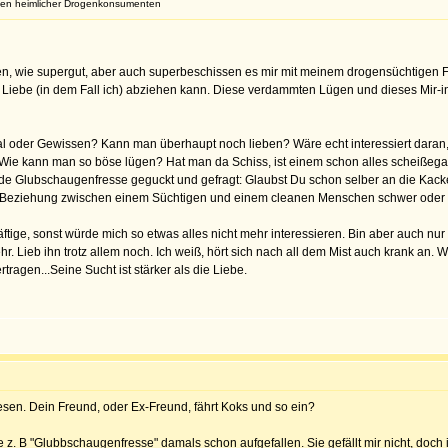
gen heimlicher Drogenkonsumenten
, wie supergut, aber auch superbeschissen es mir mit meinem drogensüchtigen Fr
Liebe (in dem Fall ich) abziehen kann. Diese verdammten Lügen und dieses Mir-in-
l oder Gewissen? Kann man überhaupt noch lieben? Wäre echt interessiert daran, z
ie kann man so böse lügen? Hat man da Schiss, ist einem schon alles scheißegal 
nde Glubschaugenfresse geguckt und gefragt: Glaubst Du schon selber an die Kacke
e Beziehung zwischen einem Süchtigen und einem cleanen Menschen schwer oder gar
ftige, sonst würde mich so etwas alles nicht mehr interessieren. Bin aber auch nu
. Lieb ihn trotz allem noch. Ich weiß, hört sich nach all dem Mist auch krank an. 
tragen...Seine Sucht ist stärker als die Liebe.
esen. Dein Freund, oder Ex-Freund, fährt Koks und so ein?
z. B "Glubbschaugenfresse" damals schon aufgefallen. Sie gefällt mir nicht, doch