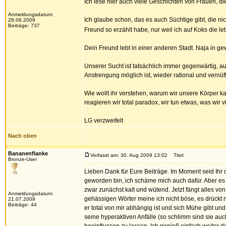
Ich lese hier auch viele Geschichten von Frauen, 
Anmeldungsdatum:
Ich glaube schon, das es auch Süchtige gibt, die ni
28.06.2009
Beiträge: 737
Freund so erzählt habe, nur weil ich auf Koks die 
Dein Freund lebt in einer anderen Stadt. Naja in gewi
Unserer Sucht ist tatsächlich immer gegenwärtig, auc
Anstrengung möglich ist, wieder rational und vernüf
Wie wollt ihr verstehen, warum wir unsere Körper k
reagieren wir total paradox, wir tun etwas, was wir 
LG verzweifelt
Nach oben
Bananenflanke
Verfasst am: 30. Aug 2009 13:02
Titel:
Bronze-User
Lieben Dank für Eure Beiträge. Im Moment seid Ihr
geworden bin, ich schäme mich auch dafür. Aber es 
zwar zunächst kalt und wütend. Jetzt fängt alles v
Anmeldungsdatum:
gehässigen Wörter meine ich nicht böse, es drückt n
21.07.2009
Beiträge: 44
er total von mir abhängig ist und sich Mühe gibt un
seine hyperaktiven Anfälle (so schlimm sind sie auch