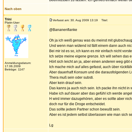
beeinflussen zu lassen. Ich genieß einfach weiter 
Nach oben
Trini
Verfasst am: 30. Aug 2009 13:19
Titel:
Platin-User
@Bananenflanke
Oh ja ich weiß genau was du meinst mit glubschaug
Und wenn man wütend ist fällt einem dann auch nic
Bei mir ist es so, ich kann es mir einfach nicht vo
Ich setze meine eigene grenze. Ich will sehen das e
Hört sich leicht an ja, aber einen anderen weg gibt e
Anmeldungsdatum:
17.06.2009
Ich mache mich auf alles gefasst, auch über rückfäll
Beiträge: 1147
Aber dauerhaft Konsum und die darausfolgenden Lü
Thera muß sein oder substi.
Aber kein drauf sein.
Das kanns ja auch nich sein. Ich packe ihn nicht in 
Habe ich auf dauer aber das gefühl ich werde angel
H wird immer dazugehören, aber es sollte aber ni
doch nur für die Droge entscheidet.
Das sollte jedem Partner schon bewußt sein.
Aber es ist jedem selbst überlassen wie man sich s
Lg