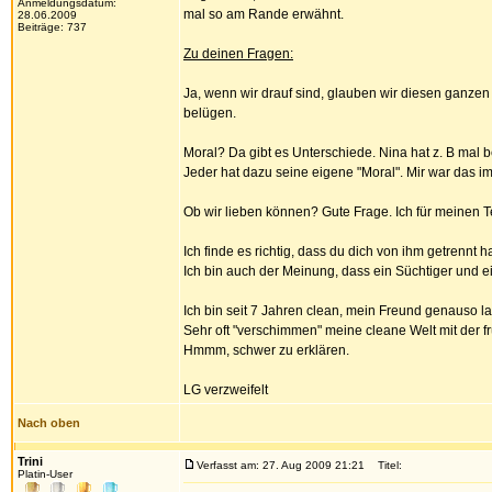
Anmeldungsdatum:
mal so am Rande erwähnt.
28.06.2009
Beiträge: 737
Zu deinen Fragen:
Ja, wenn wir drauf sind, glauben wir diesen ganzen S
belügen.
Moral? Da gibt es Unterschiede. Nina hat z. B mal 
Jeder hat dazu seine eigene "Moral". Mir war das im
Ob wir lieben können? Gute Frage. Ich für meinen Tei
Ich finde es richtig, dass du dich von ihm getrennt h
Ich bin auch der Meinung, dass ein Süchtiger und e
Ich bin seit 7 Jahren clean, mein Freund genauso la
Sehr oft "verschimmen" meine cleane Welt mit der f
Hmmm, schwer zu erklären.
LG verzweifelt
Nach oben
Trini
Verfasst am: 27. Aug 2009 21:21
Titel:
Platin-User