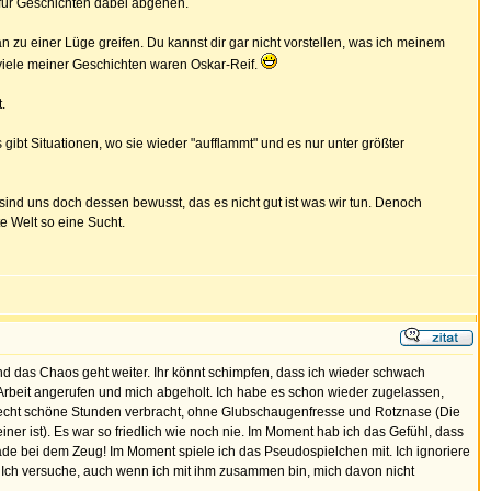
 für Geschichten dabei abgehen.
n zu einer Lüge greifen. Du kannst dir gar nicht vorstellen, was ich meinem
 viele meiner Geschichten waren Oskar-Reif.
.
 gibt Situationen, wo sie wieder "aufflammt" und es nur unter größter
sind uns doch dessen bewusst, das es nicht gut ist was wir tun. Denoch
te Welt so eine Sucht.
d das Chaos geht weiter. Ihr könnt schimpfen, dass ich wieder schwach
 Arbeit angerufen und mich abgeholt. Ich habe es schon wieder zugelassen,
 wir echt schöne Stunden verbracht, ohne Glubschaugenfresse und Rotznase (Die
ner ist). Es war so friedlich wie noch nie. Im Moment hab ich das Gefühl, dass
erade bei dem Zeug! Im Moment spiele ich das Pseudospielchen mit. Ich ignoriere
er. Ich versuche, auch wenn ich mit ihm zusammen bin, mich davon nicht