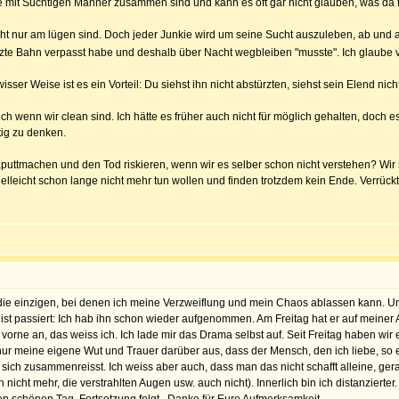
die mit Süchtigen Männer zusammen sind und kann es oft gar nicht glauben, was da
cht nur am lügen sind. Doch jeder Junkie wird um seine Sucht auszuleben, ab und a
letzte Bahn verpasst habe und deshalb über Nacht wegbleiben "musste". Ich glaube
sser Weise ist es ein Vorteil: Du siehst ihn nicht abstürzten, siehst sein Elend nicht
h wenn wir clean sind. Ich hätte es früher auch nicht für möglich gehalten, doch es
tig zu denken.
aputtmachen und den Tod riskieren, wenn wir es selber schon nicht verstehen? Wir 
vielleicht schon lange nicht mehr tun wollen und finden trotzdem kein Ende. Verrück
 die einzigen, bei denen ich meine Verzweiflung und mein Chaos ablassen kann. Un
ist passiert: Ich hab ihn schon wieder aufgenommen. Am Freitag hat er auf meiner
on vorne an, das weiss ich. Ich lade mir das Drama selbst auf. Seit Freitag haben
ur meine eigene Wut und Trauer darüber aus, dass der Mensch, den ich liebe, so ei
d sich zusammenreisst. Ich weiss aber auch, dass man das nicht schafft alleine, g
 nicht mehr, die verstrahlten Augen usw. auch nicht). Innerlich bin ich distanziert