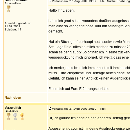
Bananenflanke
Verfasst am: 27. Aug 2009 19:37
Titel: Suche Erfahrun
Bronze-User
Hallo Ihr Lieben,
hab mich grad schon woanders darüber ausgelassen
Anmeldungsdatum:
man eine so verlogene böse Tour mit seiner großen 
21.07.2009
Beiträge: 44
gemacht.
Hat ein Süchtiger überhaupt noch soetwas wie Mora
Schuldgefühle, alles heimlich machen zu müssen? W
schon selber glaubt? So oft hab ich in seine zucke
weggeguckt und mich ignoriert. Ich weiß, dass ein
Ich merke, dass ich mich immer noch mit ihm beschä
muss. Eure Zusprüche und Beiträge helfen dabei sehr
Gefühl, ich kann seinen Anblick keinen Augenblick er
Freu mich auf Eure Erfahrungsberichte.
Nach oben
Verzweifelt
Verfasst am: 27. Aug 2009 20:19
Titel:
Gold-User
Hi, ich glaube ich habe deinen anderen Beitrag gel
Abgesehen, davon ist mir deine Ausdrucksweise wie 