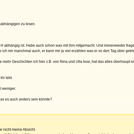
m abhängigen zu lesen.
H abhängig ist. Habe auch schon was mit ihm mitgemacht. Und immerwieder frage 
 ich mir manchmal auch, er kann mir ja viel erzählen was er so den Tag über getrie
je mehr Geschichten ich hier z.B. von Nina und Ulla lese,:hat das alles überhaupt ei
ihr lebt.
l weniger.
Das es auch anders sein könnte?
ar nicht meine Absicht.