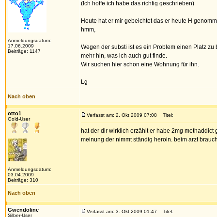
(Ich hoffe ich habe das richtig geschrieben)
Heute hat er mir gebeichtet das er heute H genomm
hmm,
Anmeldungsdatum:
17.06.2009
Wegen der substi ist es ein Problem einen Platz zu 
Beiträge: 1147
mehr hin, was ich auch gut finde.
Wir suchen hier schon eine Wohnung für ihn.
Lg
Nach oben
otto1
Verfasst am: 2. Okt 2009 07:08
Titel:
Gold-User
hat der dir wirklich erzählt er habe 2mg methaddict
meinung der nimmt ständig heroin. beim arzt brauc
Anmeldungsdatum:
03.04.2009
Beiträge: 310
Nach oben
Gwendoline
Verfasst am: 3. Okt 2009 01:47
Titel:
Silber-User