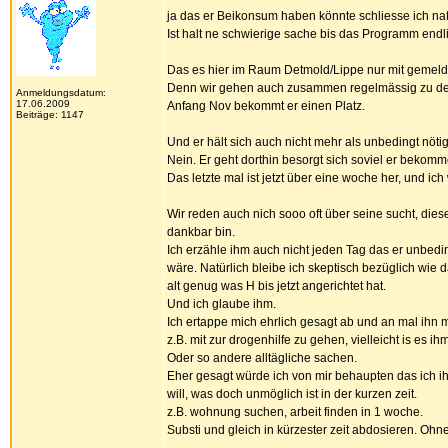
ja das er Beikonsum haben könnte schliesse ich natü
Ist halt ne schwierige sache bis das Programm endlic
Das es hier im Raum Detmold/Lippe nur mit gemeldet
Denn wir gehen auch zusammen regelmässig zu d
Anmeldungsdatum:
17.06.2009
Anfang Nov bekommt er einen Platz.
Beiträge: 1147
Und er hält sich auch nicht mehr als unbedingt nötig
Nein. Er geht dorthin besorgt sich soviel er bekom
Das letzte mal ist jetzt über eine woche her, und i
Wir reden auch nich sooo oft über seine sucht, dies
dankbar bin.
Ich erzähle ihm auch nicht jeden Tag das er unbed
wäre. Natürlich bleibe ich skeptisch bezüglich wie d
alt genug was H bis jetzt angerichtet hat.
Und ich glaube ihm.
Ich ertappe mich ehrlich gesagt ab und an mal ihn mi
z.B. mit zur drogenhilfe zu gehen, vielleicht is es
Oder so andere alltägliche sachen.
Eher gesagt würde ich von mir behaupten das ich i
will, was doch unmöglich ist in der kurzen zeit.
z.B. wohnung suchen, arbeit finden in 1 woche.
Substi und gleich in kürzester zeit abdosieren. Oh