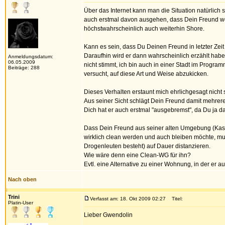
Über das Internet kann man die Situation natürlich 
auch erstmal davon ausgehen, dass Dein Freund weit
höchstwahrscheinlich auch weiterhin Shore.
Kann es sein, dass Du Deinen Freund in letzter Zeit
Daraufhin wird er dann wahrscheinlich erzählt haben
Anmeldungsdatum:
06.05.2009
nicht stimmt, ich bin auch in einer Stadt im Programm
Beiträge: 288
versucht, auf diese Art und Weise abzukicken.
Dieses Verhalten erstaunt mich ehrlichgesagt nicht 
Aus seiner Sicht schlägt Dein Freund damit mehrere
Dich hat er auch erstmal "ausgebremst", da Du ja dav
Dass Dein Freund aus seiner alten Umgebung (Kass
wirklich clean werden und auch bleiben möchte, mus
Drogenleuten besteht) auf Dauer distanzieren.
Wie wäre denn eine Clean-WG für ihn?
Evtl. eine Alternative zu einer Wohnung, in der er au
Nach oben
Trini
Verfasst am: 18. Okt 2009 02:27
Titel:
Platin-User
Lieber Gwendolin