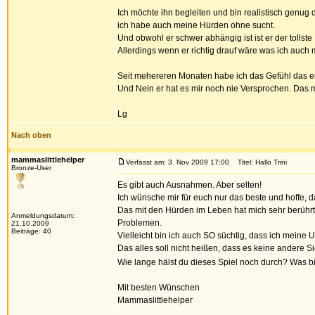
Ich möchte ihn begleiten und bin realistisch genug
ich habe auch meine Hürden ohne sucht.
Und obwohl er schwer abhängig ist ist er der tollste
Allerdings wenn er richtig drauf wäre was ich auch
Seit mehereren Monaten habe ich das Gefühl das er 
Und Nein er hat es mir noch nie Versprochen. Das m
Lg
Nach oben
mammaslittlehelper
Verfasst am: 3. Nov 2009 17:00
Titel: Hallo Trini
Bronze-User
Es gibt auch Ausnahmen. Aber selten!
Ich wünsche mir für euch nur das beste und hoffe, das
Das mit den Hürden im Leben hat mich sehr berührt.
Anmeldungsdatum:
Problemen.
21.10.2009
Beiträge: 40
Vielleicht bin ich auch SO süchtig, dass ich meine U
Das alles soll nicht heißen, dass es keine andere Si
Wie lange hälst du dieses Spiel noch durch? Was bi
Mit besten Wünschen
Mammaslittlehelper