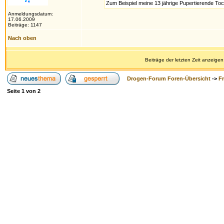
Zum Beispiel meine 13 jährige Pupertierende Toc
Anmeldungsdatum:
17.06.2009
Beiträge: 1147
Nach oben
Beiträge der letzten Zeit anzeigen
Drogen-Forum Foren-Übersicht
->
F
Seite
1
von
2