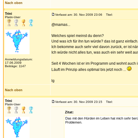
Nach oben
Trini
Verfasst am: 30. Nov 2009 23:06
Titel:
Platin-User
@mamas...
Welches spiel meinst du denn?
Und was ich für ihn tun würde? das ist ganz einfach.
Ich bekomme auch sehr viel davon zurück, er ist näm
Ich würde nicht alles tun, was auch ein sehr weit ausg
Anmeldungsdatum:
17.06.2009
Seit 4 Wochen ist er im Programm und wohnt auch 
Beiträge: 1147
Läuft im Prinzip alles optimal bis jetzt noch ...
lg
Nach oben
Trini
Verfasst am: 30. Nov 2009 23:15
Titel:
Platin-User
Zitat:
Das mit den Hürden im Leben hat mich sehr berüh
Problemen.