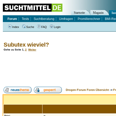
Startseite
Magazin
Int
Forum
Tests
Suchtberatung
Umfragen
Promillerechner
BMI-Re
Index
Suche
FAQ
Login
Subutex wieviel?
Gehe zu Seite
1
,
2
Weiter
Drogen-Forum Foren-Übersicht
->
F
Autor