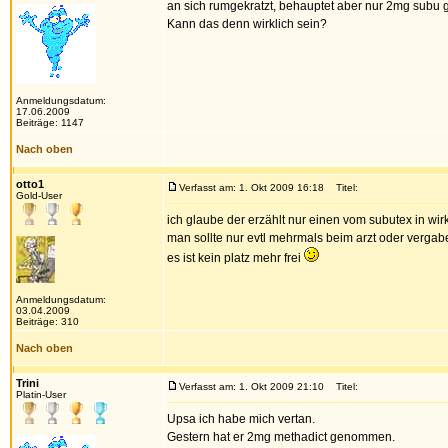
an sich rumgekratzt, behauptet aber nur 2mg sub
Kann das denn wirklich sein?
Anmeldungsdatum:
17.06.2009
Beiträge: 1147
Nach oben
otto1
Verfasst am: 1. Okt 2009 16:18
Titel:
Gold-User
ich glaube der erzählt nur einen vom subutex in wirk
man sollte nur evtl mehrmals beim arzt oder vergab
es ist kein platz mehr frei
Anmeldungsdatum:
03.04.2009
Beiträge: 310
Nach oben
Trini
Verfasst am: 1. Okt 2009 21:10
Titel:
Platin-User
Upsa ich habe mich vertan.
Gestern hat er 2mg methadict genommen.