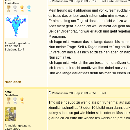
Trini
Verfasst am: 28. Sep 2009 22:12
Titel: Subutex wieviel?
Platin-User
Mein freund ist H abhängig und vor kurzem rückfäll
es ist so das er jetzt auch schon subu nimmt was er 
Er nimmt 1mg am Tag. Ist das denn nicht viel zu we
Aber mehr geht leider nicht weil er nicht viel geld h
Bei der Drgenbratung war er auch und geht regelmä
Programm.
Ich frage mich warum das so lange dauert bis man 
Anmeldungsdatum:
17.06.2009
Nun meine Frage. Seit 4 Tagen nimmt er 1mg am Tag,
Beiträge: 1147
Er versucht das alles nich so zu zeigen aber ich ha
Nun schläft er.
Ich frage mich wie ich ihn am besten unterstützen k
Ich komme mir recht unnütz vor ihm dabei nur zuse
Und wie lange dauert das denn bis man so einen Pl
Nach oben
otto1
Verfasst am: 28. Sep 2009 23:50
Titel:
Gold-User
1mg ist eindeutig zu wenig als ich früher mal auf 
ziemlich schnell auf 8 oder 10 bleibt man dann. da
turkey schon so gut wie hinter sich. oder er lässt es
glaube ca 20 euro die woche ich weiss den preis nic
Anmeldungsdatum:
03.04.2009