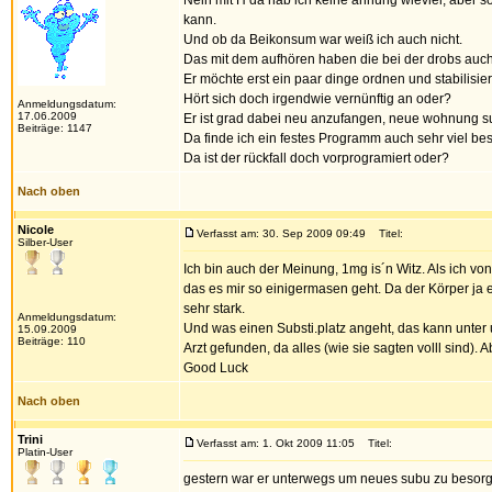
Nein mit H da hab ich keine ahnung wieviel, aber 
kann.
Und ob da Beikonsum war weiß ich auch nicht.
Das mit dem aufhören haben die bei der drobs auch s
Er möchte erst ein paar dinge ordnen und stabilis
Hört sich doch irgendwie vernünftig an oder?
Anmeldungsdatum:
17.06.2009
Er ist grad dabei neu anzufangen, neue wohnung 
Beiträge: 1147
Da finde ich ein festes Programm auch sehr viel bes
Da ist der rückfall doch vorprogramiert oder?
Nach oben
Nicole
Verfasst am: 30. Sep 2009 09:49
Titel:
Silber-User
Ich bin auch der Meinung, 1mg is´n Witz. Als ich v
das es mir so einigermasen geht. Da der Körper ja e
sehr stark.
Anmeldungsdatum:
Und was einen Substi.platz angeht, das kann unter u
15.09.2009
Beiträge: 110
Arzt gefunden, da alles (wie sie sagten volll sind)
Good Luck
Nach oben
Trini
Verfasst am: 1. Okt 2009 11:05
Titel:
Platin-User
gestern war er unterwegs um neues subu zu besorge