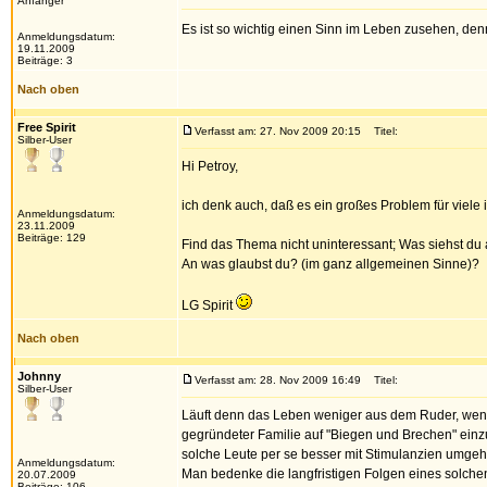
Anfänger
Es ist so wichtig einen Sinn im Leben zusehen, denn
Anmeldungsdatum:
19.11.2009
Beiträge: 3
Nach oben
Free Spirit
Verfasst am: 27. Nov 2009 20:15
Titel:
Silber-User
Hi Petroy,
ich denk auch, daß es ein großes Problem für viele i
Anmeldungsdatum:
23.11.2009
Beiträge: 129
Find das Thema nicht uninteressant; Was siehst du
An was glaubst du? (im ganz allgemeinen Sinne)?
LG Spirit
Nach oben
Johnny
Verfasst am: 28. Nov 2009 16:49
Titel:
Silber-User
Läuft denn das Leben weniger aus dem Ruder, wenn 
gegründeter Familie auf "Biegen und Brechen" einzu
solche Leute per se besser mit Stimulanzien umgehe
Anmeldungsdatum:
Man bedenke die langfristigen Folgen eines solchen
20.07.2009
Beiträge: 106