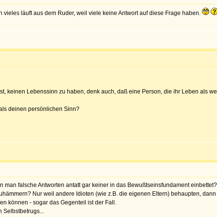
 vieles läuft aus dem Ruder, weil viele keine Antwort auf diese Frage haben.
st, keinen Lebenssinn zu haben, denk auch, daß eine Person, die ihr Leben als wert-
 als deinen persönlichen Sinn?
man falsche Antworten antatt gar keiner in das Bewußtseinsfundament einbettet?! 
hämmern? Nur weil andere Idioten (wie z.B. die eigenen Eltern) behaupten, dann gi
n können - sogar das Gegenteil ist der Fall.
 Selbstbetrugs...