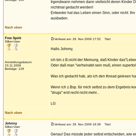
Irgendwann nehmen dann vielleicht deren Kinder Dro
nichtmal gedacht werden!
Entweder hat das Leben einen Sinn, oder nicht. Ihn 
ausbaden.
Nach oben
Free Spirit
Verfasst am: 28. Nov 2009 17:52
Titel:
Silber-User
Hallo Johnny,
ich bin z.B.nicht der Meinung, daß Kinder das"Lebens
Anmeldungsdatum:
Oder daß man "verheiratet sein muß, einen supertoll
23.11.2009
Beiträge: 129
Was ich gedacht hab, als ich den thread gelesen ha
Wenn ich z.Bsp. für mich selbst zu dem Ergebnis k
"drugs" erst recht nicht mehr...
LG
Nach oben
Johnny
Verfasst am: 28. Nov 2009 18:38
Titel:
Silber-User
Genau! Das müsste jeder selbst entscheiden, wie e