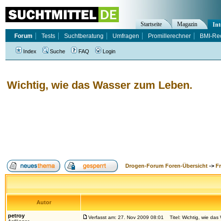
Startseite
Magazin
Int
Forum
Tests
Suchtberatung
Umfragen
Promillerechner
BMI-Re
Index
Suche
FAQ
Login
Wichtig, wie das Wasser zum Leben.
Drogen-Forum Foren-Übersicht
->
F
Autor
petroy
Verfasst am: 27. Nov 2009 08:01
Titel: Wichtig, wie da