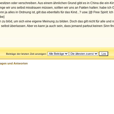
esitzen oder verschreiben. Aus einem ähnlichen Grund gibt es in China die ein-Kind-
ge wir uns selbst misstrauen müssen, sollten wir uns an Fakten halten: habe ich 
ja alles in Ordnung ist, gilt das ebenfalls für das Kind...? usw. [@ Free Spirit: Ic
be]
u blöd, um sich eine eigene Meinung zu bilden. Doch das gilt nicht für alle und ni
h selbst überlassen. Aber es kann ja auch sein, dass jemand partout keinen
Sinn
fin
Beiträge der letzten Zeit anzeigen:
ragen und Antworten