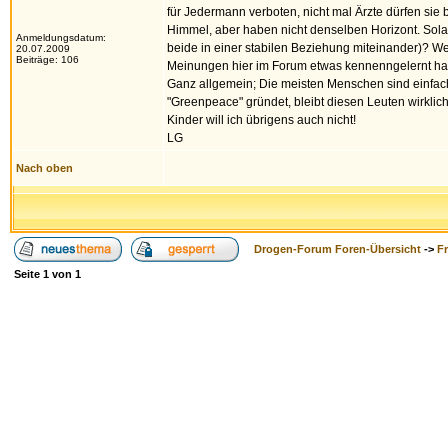
für Jedermann verboten, nicht mal Ärzte dürfen sie b
Himmel, aber haben nicht denselben Horizont. Solan
Anmeldungsdatum:
beide in einer stabilen Beziehung miteinander)? Wenn 
20.07.2009
Beiträge: 106
Meinungen hier im Forum etwas kennenngelernt ha
Ganz allgemein; Die meisten Menschen sind einfach z
"Greenpeace" gründet, bleibt diesen Leuten wirklic
Kinder will ich übrigens auch nicht!
LG
Nach oben
Drogen-Forum Foren-Übersicht
->
F
Seite
1
von
1