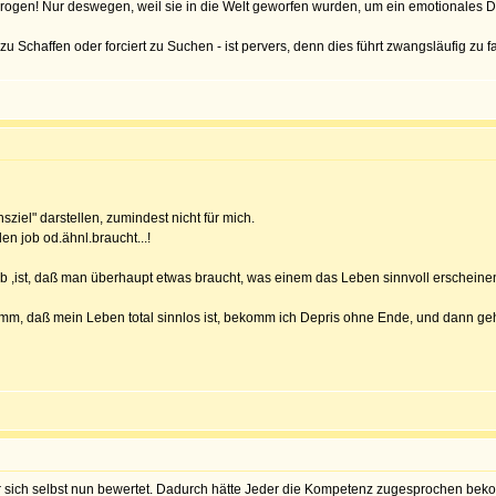
gen! Nur deswegen, weil sie in die Welt geworfen wurden, um ein emotionales Defizi
zu Schaffen oder forciert zu Suchen - ist pervers, denn dies führt zwangsläufig zu 
ziel" darstellen, zumindest nicht für mich.
en job od.ähnl.braucht...!
b ,ist, daß man überhaupt etwas braucht, was einem das Leben sinnvoll erscheinen l
omm, daß mein Leben total sinnlos ist, bekomm ich Depris ohne Ende, und dann ge
r sich selbst nun bewertet. Dadurch hätte Jeder die Kompetenz zugesprochen beko