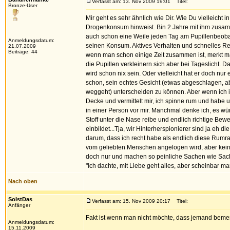
Verfasst am: 13. Nov 2009 19:01
Titel:
Bronze-User
Mir geht es sehr ähnlich wie Dir. Wie Du vielleicht
Drogenkonsum hinweist. Bin 2 Jahre mit ihm zusamm
auch schon eine Weile jeden Tag am Pupillenbeoba
Anmeldungsdatum:
seinen Konsum. Aktives Verhalten und schnelles Re
21.07.2009
Beiträge: 44
wenn man schon einige Zeit zusammen ist, merkt man
die Pupillen verkleinern sich aber bei Tageslicht. 
wird schon nix sein. Oder vielleicht hat er doch nu
schon, sein echtes Gesicht (etwas abgeschlagen, ab
weggeht) unterscheiden zu können. Aber wenn ich ih
Decke und vermittelt mir, ich spinne rum und habe u
in einer Person vor mir. Manchmal denke ich, es wü
Stoff unter die Nase reibe und endlich richtige Bewe
einbildet...Tja, wir Hinterherspionierer sind ja eh
darum, dass ich recht habe als endlich diese Rumr
vom geliebten Menschen angelogen wird, aber keine 
doch nur und machen so peinliche Sachen wie Sach
"Ich dachte, mit Liebe geht alles, aber scheinbar m
Nach oben
SoIstDas
Verfasst am: 15. Nov 2009 20:17
Titel:
Anfänger
Fakt ist wenn man nicht möchte, dass jemand beme
Anmeldungsdatum:
15.11.2009