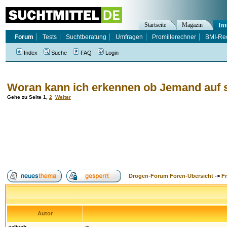
Startseite
Magazin
Int
Forum
Tests
Suchtberatung
Umfragen
Promillerechner
BMI-Re
Index
Suche
FAQ
Login
Woran kann ich erkennen ob Jemand auf s
Gehe zu Seite
1
,
2
Weiter
Drogen-Forum Foren-Übersicht
->
F
Autor