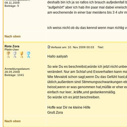
deshalb bin ich ja so ratlos ich brauch aufjedenfall
09.11.2009
Beiträge: 5
"aufgehört" aber ich hab ihn paar mal dabei erwisch
am wochenende in einer bar meistens bis 3 4 uhr mor
ich weiss nicht ob du das kennst wenn man richtig ve
Nach oben
Rote Zora
Verfasst am: 10. Nov 2009 00:03
Titel:
Platin-User
Hallo aaliyah
So wie Du es beschreibst,würde ich jetzt nicht unbe
Anmeldungsdatum:
verändert. Nur am Schlaf und Essverhalten kann m
28.05.2009
Beiträge: 1041
Wie Mevaloti schon sagt,wenn Du das Gefühl hast,
üblich,außerdem sind Stimmungsschwankungen eben
heisst,wenn er was genommen hat,müßte er eher euph
einfach nur leer...kräfte,und gedankenmäßig.
So würde ich es jetzt beschreiben.
Hoffe war Dir ne kleine Hilfe
Gruß Zora
Nach oben