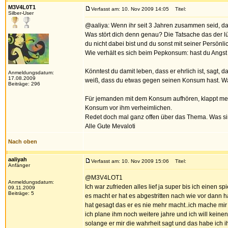
M3V4L0T1
Verfasst am: 10. Nov 2009 14:05
Titel:
Silber-User
@aaliya: Wenn ihr seit 3 Jahren zusammen seid, dan
Was stört dich denn genau? Die Tatsache das der 
du nicht dabei bist und du sonst mit seiner Persönlic
Wie verhält es sich beim Pepkonsum: hast du Angst 
Könntest du damit leben, dass er ehrlich ist, sagt, da
Anmeldungsdatum:
17.08.2009
weiß, dass du etwas gegen seinen Konsum hast. 
Beiträge: 296
Für jemanden mit dem Konsum aufhören, klappt meis
Konsum vor ihm verheimlichen.
Redet doch mal ganz offen über das Thema. Was s
Alle Gute Mevaloti
Nach oben
aaliyah
Verfasst am: 10. Nov 2009 15:06
Titel:
Anfänger
@M3V4LOT1
Anmeldungsdatum:
Ich war zufrieden alles lief ja super bis ich einen 
09.11.2009
Beiträge: 5
es macht er hat es abgestritten nach wie vor dann
hat gesagt das er es nie mehr macht..ich mache mir
ich plane ihm noch weitere jahre und ich will keinen 
solange er mir die wahrheit sagt und das habe ich ih