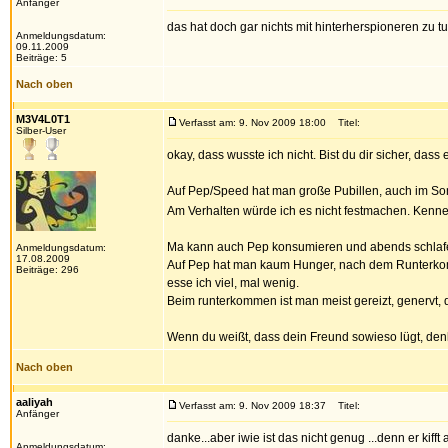
Anfänger
das hat doch gar nichts mit hinterherspioneren zu tun
Anmeldungsdatum:
09.11.2009
Beiträge: 5
Nach oben
M3V4L0T1
Verfasst am: 9. Nov 2009 18:00
Titel:
Silber-User
okay, dass wusste ich nicht. Bist du dir sicher, dass e
Auf Pep/Speed hat man große Pubillen, auch im Sonn
Am Verhalten würde ich es nicht festmachen. Kenne L
Ma kann auch Pep konsumieren und abends schlafen,
Anmeldungsdatum:
17.08.2009
Auf Pep hat man kaum Hunger, nach dem Runterkomme
Beiträge: 296
esse ich viel, mal wenig.
Beim runterkommen ist man meist gereizt, genervt, d
Wenn du weißt, dass dein Freund sowieso lügt, den
Nach oben
aaliyah
Verfasst am: 9. Nov 2009 18:37
Titel:
Anfänger
danke...aber iwie ist das nicht genug ...denn er kif
Anmeldungsdatum: