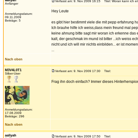
aaliyah
Verfasst am: 9. Nov 2009 16:15
Titel: Woran kann ich e
Anfänger
Hey Leute
Anmeldungsdatum:
09.11.2009
Beiträge: 5
es gibt hier bestimmt viele die mit pepp erfahrung h
Ich brauhe hilfe ich weiss,dass mein freund mal pe
keine ahnung bitte sagt mir woran ich erkenne das 
kalt, der geschmak im mund ist bitter ...ich weiss ec
nicht und ich will mir nichts einbilden... er ist mom
...
Nach oben
M3V4L0T1
Verfasst am: 9. Nov 2009 17:30
Titel:
Silber-User
Frag ihn doch einfach? Immer dieses Hinterherspio
Anmeldungsdatum:
17.08.2009
Beiträge: 296
Nach oben
aaliyah
Verfasst am: 9. Nov 2009 17:50
Titel: