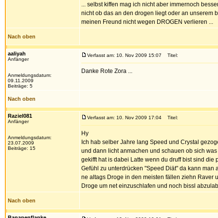
... selbst kiffen mag ich nicht aber immernoch bess
nicht ob das an den drogen liegt oder an unserem 
meinen Freund nicht wegen DROGEN verlieren ...
Nach oben
aaliyah
Verfasst am: 10. Nov 2009 15:07
Titel:
Anfänger
Danke Rote Zora ...
Anmeldungsdatum:
09.11.2009
Beiträge: 5
Nach oben
Raziel081
Verfasst am: 10. Nov 2009 17:04
Titel:
Anfänger
Hy
Anmeldungsdatum:
Ich hab selber Jahre lang Speed und Crystal gezo
23.07.2009
Beiträge: 15
und dann licht anmachen und schauen ob sich was 
gekifft hat is dabei Latte wenn du druff bist sind
Gefühl zu unterdrücken "Speed Diät" da kann man
ne altags Droge in den meisten fällen ziehn Raver
Droge um net einzuschlafen und noch bissl abzulabb
Nach oben
Bananenflanke