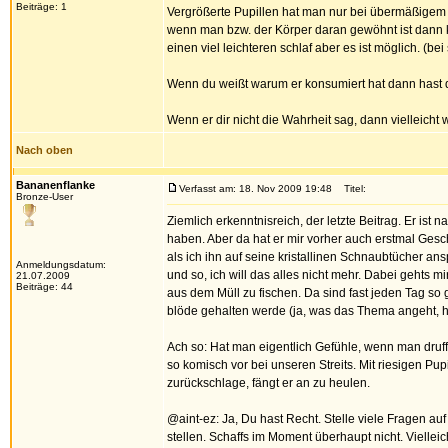
Beiträge: 1
Vergrößerte Pupillen hat man nur bei übermäßige
wenn man bzw. der Körper daran gewöhnt ist dann
einen viel leichteren schlaf aber es ist möglich. (be
Wenn du weißt warum er konsumiert hat dann hast d
Wenn er dir nicht die Wahrheit sag, dann vielleicht w
Nach oben
Bananenflanke
Verfasst am: 18. Nov 2009 19:48
Titel:
Bronze-User
Ziemlich erkenntnisreich, der letzte Beitrag. Er is
haben. Aber da hat er mir vorher auch erstmal Gesc
als ich ihn auf seine kristallinen Schnaubtücher an
Anmeldungsdatum:
und so, ich will das alles nicht mehr. Dabei gehts m
21.07.2009
Beiträge: 44
aus dem Müll zu fischen. Da sind fast jeden Tag so
blöde gehalten werde (ja, was das Thema angeht, ha
Ach so: Hat man eigentlich Gefühle, wenn man druf
so komisch vor bei unseren Streits. Mit riesigen P
zurückschlage, fängt er an zu heulen.
@aint-ez: Ja, Du hast Recht. Stelle viele Fragen a
stellen. Schaffs im Moment überhaupt nicht. Viellei