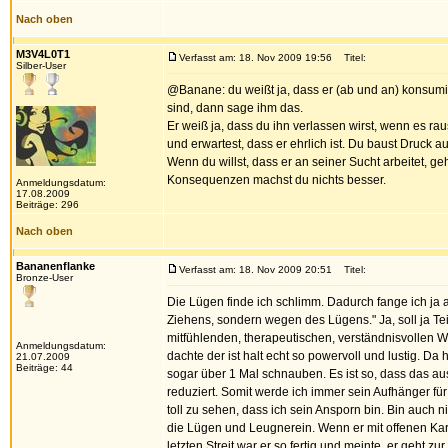
Nach oben
M3V4L0T1
Verfasst am: 18. Nov 2009 19:56
Titel:
Silber-User
@Banane: du weißt ja, dass er (ab und an) konsum
sind, dann sage ihm das.
Er weiß ja, dass du ihn verlassen wirst, wenn es rau
und erwartest, dass er ehrlich ist. Du baust Druck au
Wenn du willst, dass er an seiner Sucht arbeitet,
Konsequenzen machst du nichts besser.
Anmeldungsdatum:
17.08.2009
Beiträge: 296
Nach oben
Bananenflanke
Verfasst am: 18. Nov 2009 20:51
Titel:
Bronze-User
Die Lügen finde ich schlimm. Dadurch fange ich ja a
Ziehens, sondern wegen des Lügens." Ja, soll ja Teil
mitfühlenden, therapeutischen, verständnisvollen W
Anmeldungsdatum:
dachte der ist halt echt so powervoll und lustig. Da 
21.07.2009
Beiträge: 44
sogar über 1 Mal schnauben. Es ist so, dass das au
reduziert. Somit werde ich immer sein Aufhänger für
toll zu sehen, dass ich sein Ansporn bin. Bin auch n
die Lügen und Leugnerein. Wenn er mit offenen Kar
letzten Streit war er so fertig und meinte, er geht z