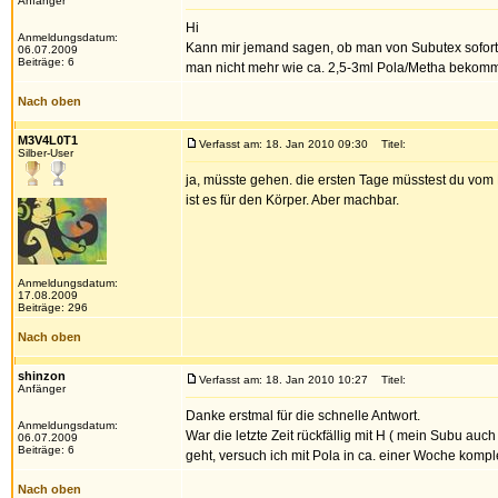
Anfänger
Hi
Anmeldungsdatum:
Kann mir jemand sagen, ob man von Subutex sofort 
06.07.2009
Beiträge: 6
man nicht mehr wie ca. 2,5-3ml Pola/Metha bekomm
Nach oben
M3V4L0T1
Verfasst am: 18. Jan 2010 09:30
Titel:
Silber-User
ja, müsste gehen. die ersten Tage müsstest du v
ist es für den Körper. Aber machbar.
Anmeldungsdatum:
17.08.2009
Beiträge: 296
Nach oben
shinzon
Verfasst am: 18. Jan 2010 10:27
Titel:
Anfänger
Danke erstmal für die schnelle Antwort.
Anmeldungsdatum:
War die letzte Zeit rückfällig mit H ( mein Subu a
06.07.2009
Beiträge: 6
geht, versuch ich mit Pola in ca. einer Woche kom
Nach oben