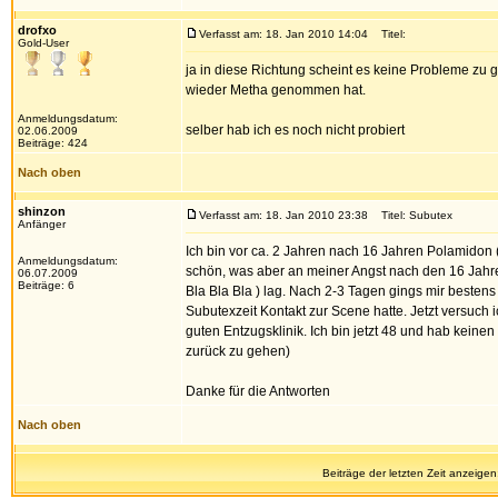
drofxo
Verfasst am: 18. Jan 2010 14:04
Titel:
Gold-User
ja in diese Richtung scheint es keine Probleme zu
wieder Metha genommen hat.
Anmeldungsdatum:
selber hab ich es noch nicht probiert
02.06.2009
Beiträge: 424
Nach oben
shinzon
Verfasst am: 18. Jan 2010 23:38
Titel: Subutex
Anfänger
Ich bin vor ca. 2 Jahren nach 16 Jahren Polamidon 
Anmeldungsdatum:
schön, was aber an meiner Angst nach den 16 Jahr
06.07.2009
Beiträge: 6
Bla Bla Bla ) lag. Nach 2-3 Tagen gings mir bestens
Subutexzeit Kontakt zur Scene hatte. Jetzt versuch 
guten Entzugsklinik. Ich bin jetzt 48 und hab kein
zurück zu gehen)
Danke für die Antworten
Nach oben
Beiträge der letzten Zeit anzeigen