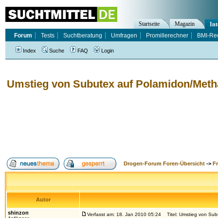
Startseite
Magazin
Int
Forum
Tests
Suchtberatung
Umfragen
Promillerechner
BMI-Re
Index
Suche
FAQ
Login
Umstieg von Subutex auf Polamidon/Met
Drogen-Forum Foren-Übersicht
->
F
Autor
shinzon
Verfasst am: 18. Jan 2010 05:24
Titel: Umstieg von Sub