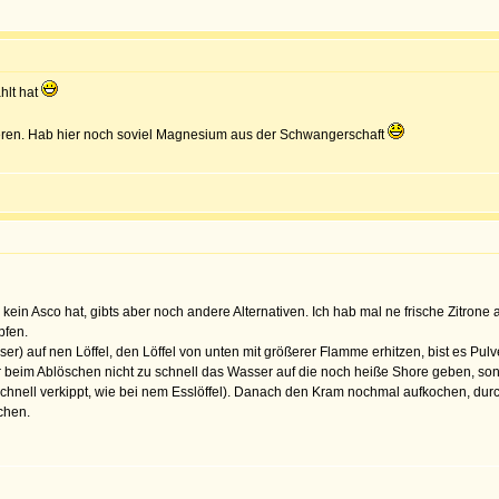
hlt hat
bieren. Hab hier noch soviel Magnesium aus der Schwangerschaft
ein Asco hat, gibts aber noch andere Alternativen. Ich hab mal ne frische Zitrone a
pfen.
sser) auf nen Löffel, den Löffel von unten mit größerer Flamme erhitzen, bist es 
beim Ablöschen nicht zu schnell das Wasser auf die noch heiße Shore geben, sonst 
 schnell verkippt, wie bei nem Esslöffel). Danach den Kram nochmal aufkochen, durch
chen.