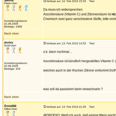
Sienna
Verfasst am: 12. Feb 2010 15:33
Titel:
Platin-User
Da muss ich widersprechen:
Ascorbinsäure (Vitamin C) und Zitronensäure ist
nic
Chemisch zwei ganz verschiedene Stoffe, bitte nich
Anmeldungsdatum:
31.08.2009
Beiträge: 1986
Nach oben
drofxo
Verfasst am: 13. Feb 2010 14:53
Titel:
Gold-User
o.k. dann nochmal...
Ascorbinsäure ist künstlich hergestelltes Vitamin C 
Anmeldungsdatum:
02.06.2009
Beiträge: 424
welches auch in der frischen Zitrone vorkommt (hoff 
was soll da passieren beim verwechseln ?
Nach oben
Örnie666
Verfasst am: 13. Feb 2010 21:29
Titel:
Silber-User
@DROFXO: Weiß ich auch, daß einmal filtern reicht,