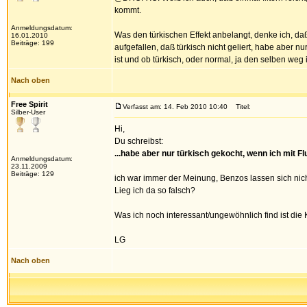
kommt.
Anmeldungsdatum:
Was den türkischen Effekt anbelangt, denke ich, daß 
16.01.2010
Beiträge: 199
aufgefallen, daß türkisch nicht geliert, habe aber 
ist und ob türkisch, oder normal, ja den selben weg i
Nach oben
Free Spirit
Verfasst am: 14. Feb 2010 10:40
Titel:
Silber-User
Hi,
Du schreibst:
...habe aber nur türkisch gekocht, wenn ich mit Fl
Anmeldungsdatum:
23.11.2009
Beiträge: 129
ich war immer der Meinung, Benzos lassen sich nicht
Lieg ich da so falsch?
Was ich noch interessant/ungewöhnlich find ist die
LG
Nach oben