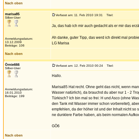
Nach oben
marisa85
Verfasst am: 11. Feb 2010 19:31
Titel:
Silber-User
Ja, das hab ich mir auch gedacht als er mir das erzä
Ah danke, guter Tipp, das werd ich direkt mal pro
Anmeldungsdatum:
13.12.2009
LG Marisa
Beiträge: 106
Nach oben
Örnie666
Verfasst am: 12. Feb 2010 00:24
Titel:
Silber-User
Hallo.
Marisa85 Hat recht. Ohne geht das nicht, wenn man k
Anmeldungsdatum:
Wasser natürlich), da brauchst du aber nur 1 - 2 Tro
16.01.2010
Beiträge: 199
Türkisch? Ich bin mal so frei: H und Asco (ohne Wa
den Tank mit Wasser immer schon vorbereitet), aber 
empfehlen, da der höher ist und der Inhalt nicht so
ne dunklere Farbe haben, als beim normalen Aufko
GÖ6
Nach oben