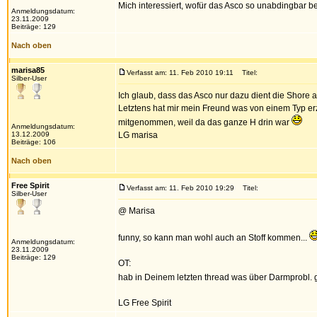
Mich interessiert, wofür das Asco so unabdingbar be
Anmeldungsdatum:
23.11.2009
Beiträge: 129
Nach oben
marisa85
Verfasst am: 11. Feb 2010 19:11
Titel:
Silber-User
Ich glaub, dass das Asco nur dazu dient die Shore a
Letztens hat mir mein Freund was von einem Typ erz
mitgenommen, weil da das ganze H drin war
Anmeldungsdatum:
13.12.2009
LG marisa
Beiträge: 106
Nach oben
Free Spirit
Verfasst am: 11. Feb 2010 19:29
Titel:
Silber-User
@ Marisa
funny, so kann man wohl auch an Stoff kommen...
Anmeldungsdatum:
23.11.2009
Beiträge: 129
OT:
hab in Deinem letzten thread was über Darmprobl.
LG Free Spirit