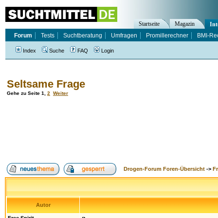
Startseite
Magazin
Int
Forum
Tests
Suchtberatung
Umfragen
Promillerechner
BMI-Re
Index
Suche
FAQ
Login
Seltsame Frage
Gehe zu Seite
1
,
2
Weiter
Drogen-Forum Foren-Übersicht
->
F
Autor