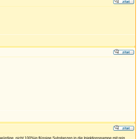
würdige, nicht 100%ig flüssige Substanzen in die Injektionspampe mit rein