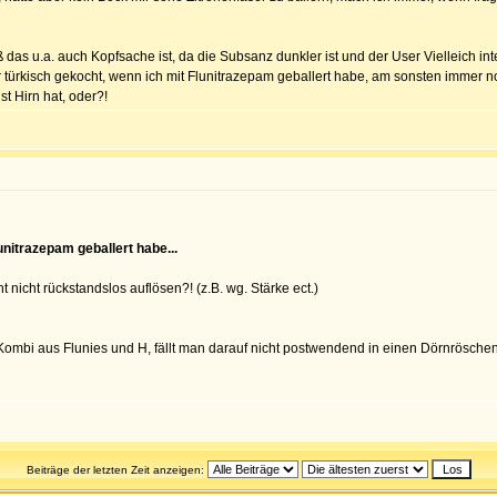
das u.a. auch Kopfsache ist, da die Subsanz dunkler ist und der User Vielleich inter
nur türkisch gekocht, wenn ich mit Flunitrazepam geballert habe, am sonsten immer
st Hirn hat, oder?!
unitrazepam geballert habe...
 nicht rückstandslos auflösen?! (z.B. wg. Stärke ect.)
 Kombi aus Flunies und H, fällt man darauf nicht postwendend in einen Dörnrösche
Beiträge der letzten Zeit anzeigen: