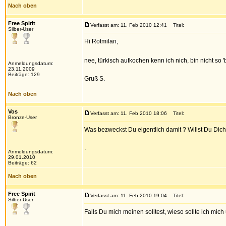
Nach oben
Free Spirit
Verfasst am: 11. Feb 2010 12:41
Titel:
Silber-User
Hi Rotmilan,
nee, türkisch aufkochen kenn ich nich, bin nicht so 
Anmeldungsdatum:
23.11.2009
Beiträge: 129
Gruß S.
Nach oben
Vos
Verfasst am: 11. Feb 2010 18:06
Titel:
Bronze-User
Was bezweckst Du eigentlich damit ? Willst Du Dic
.
Anmeldungsdatum:
29.01.2010
Beiträge: 62
Nach oben
Free Spirit
Verfasst am: 11. Feb 2010 19:04
Titel:
Silber-User
Falls Du mich meinen solltest, wieso sollte ich mic