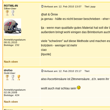
ROTMIL4N
Verfasst am: 12. Feb 2010 13:07
Titel: jopp
Silber-User
@all & Örnie
ja genau - hätte es nicht besser beschrieben - eher 
tja - wenn man qualitativ gutes Material hat soll di
außerdem bringt wohl einigen das Brimborium auch 
Anmeldungsdatum:
viele "schwören" auf diese Methode und machen es n
06.01.2010
Beiträge: 152
trotzdem - weniger ist mehr
ciao
[/quote]
Nach oben
drofxo
Verfasst am: 12. Feb 2010 15:17
Titel:
Gold-User
also Ascorbinsäure ist Zitronensäure...d.h. wenn ihr 
wollt auch mal schlau sein
Anmeldungsdatum:
02.06.2009
Beiträge: 424
Nach oben