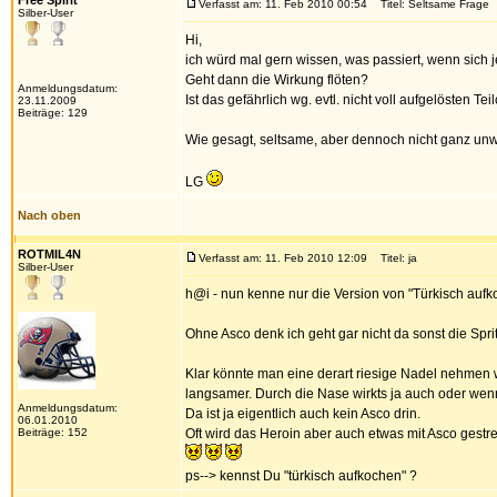
Free Spirit
Verfasst am: 11. Feb 2010 00:54
Titel: Seltsame Frage
Silber-User
Hi,
ich würd mal gern wissen, was passiert, wenn sich 
Geht dann die Wirkung flöten?
Anmeldungsdatum:
Ist das gefährlich wg. evtl. nicht voll aufgelösten Te
23.11.2009
Beiträge: 129
Wie gesagt, seltsame, aber dennoch nicht ganz unw
LG
Nach oben
ROTMIL4N
Verfasst am: 11. Feb 2010 12:09
Titel: ja
Silber-User
h@i - nun kenne nur die Version von "Türkisch auf
Ohne Asco denk ich geht gar nicht da sonst die Sprit
Klar könnte man eine derart riesige Nadel nehmen w
langsamer. Durch die Nase wirkts ja auch oder wenn
Anmeldungsdatum:
Da ist ja eigentlich auch kein Asco drin.
06.01.2010
Beiträge: 152
Oft wird das Heroin aber auch etwas mit Asco gestr
ps--> kennst Du "türkisch aufkochen" ?