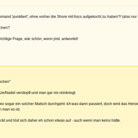
jemand 'punktiert', ohne vorher die Shore mit Asco aufgekocht zu haben?! (also nu
ilchen?
ichtige Frage, wär schön, wenn jmd. antwortet!
kochen"
ze/Nadel verstopft und man gar nix reinkriegt.
o sogar ein solcher Matsch durchgeht. kA was dann passiert, doch wird das Heroin 
 man es ist.
eckt und löst sich daher eh schon etwas auf - auch wenn man keins hätte.