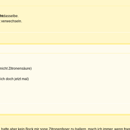
ht
dasselbe.
t verwechseln.
(nicht Zitronensäure)
ich doch jetzt mal)
 hatte aber kein Bock mir sone Zitronenfaser zu ballern, mach ich immer, wenn frag