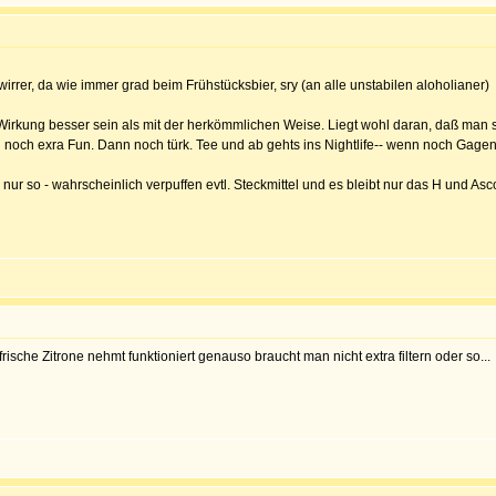
wirrer, da wie immer grad beim Frühstücksbier, sry (an alle unstabilen aloholianer)
e Wirkung besser sein als mit der herkömmlichen Weise. Liegt wohl daran, daß man so 
noch exra Fun. Dann noch türk. Tee und ab gehts ins Nightlife-- wenn noch Gagen 
ur so - wahrscheinlich verpuffen evtl. Steckmittel und es bleibt nur das H und As
frische Zitrone nehmt funktioniert genauso braucht man nicht extra filtern oder so...