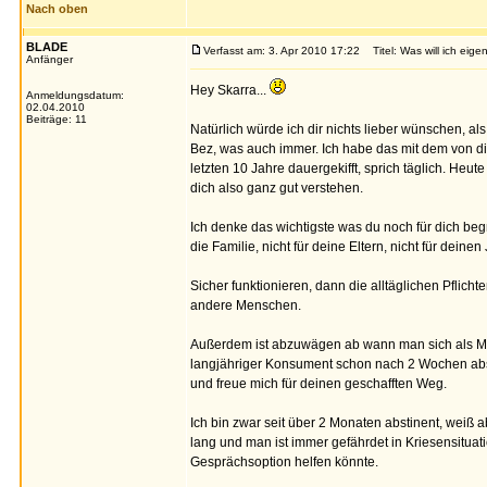
Nach oben
BLADE
Verfasst am: 3. Apr 2010 17:22
Titel: Was will ich eigen
Anfänger
Hey Skarra...
Anmeldungsdatum:
02.04.2010
Beiträge: 11
Natürlich würde ich dir nichts lieber wünschen, al
Bez, was auch immer. Ich habe das mit dem von di
letzten 10 Jahre dauergekifft, sprich täglich. Heu
dich also ganz gut verstehen.
Ich denke das wichtigste was du noch für dich begrei
die Familie, nicht für deine Eltern, nicht für dein
Sicher funktionieren, dann die alltäglichen Pflich
andere Menschen.
Außerdem ist abzuwägen ab wann man sich als Me
langjähriger Konsument schon nach 2 Wochen abstin
und freue mich für deinen geschafften Weg.
Ich bin zwar seit über 2 Monaten abstinent, weiß a
lang und man ist immer gefährdet in Kriesensitua
Gesprächsoption helfen könnte.