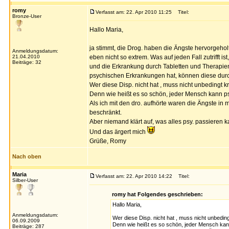
romy
Verfasst am: 22. Apr 2010 11:25
Titel:
Bronze-User
Hallo Maria,
ja stimmt, die Drog. haben die Ängste hervorgehol
Anmeldungsdatum:
21.04.2010
eben nicht so extrem. Was auf jeden Fall zutrifft 
Beiträge: 32
und die Erkrankung durch Tabletten und Therapie
psychischen Erkrankungen hat, können diese dur
Wer diese Disp. nicht hat , muss nicht unbedingt 
Denn wie heißt es so schön, jeder Mensch kann psy
Als ich mit den dro. aufhörte waren die Ängste in
beschränkt.
Aber niemand klärt auf, was alles psy. passieren
Und das ärgert mich
Grüße, Romy
Nach oben
Maria
Verfasst am: 22. Apr 2010 14:22
Titel:
Silber-User
romy hat Folgendes geschrieben:
Hallo Maria,
Anmeldungsdatum:
Wer diese Disp. nicht hat , muss nicht unbedin
06.09.2009
Denn wie heißt es so schön, jeder Mensch kann
Beiträge: 287