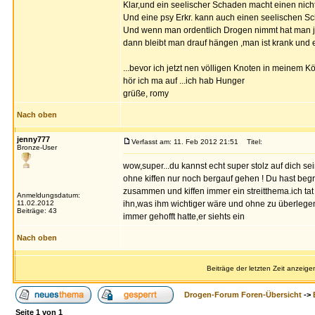
Klar,und ein seelischer Schaden macht einen nich
Und eine psy Erkr. kann auch einen seelischen Sc
Und wenn man ordentlich Drogen nimmt hat man ja m
dann bleibt man drauf hängen ,man ist krank und 
...bevor ich jetzt nen völligen Knoten in meinem 
hör ich ma auf ...ich hab Hunger
grüße, romy
Nach oben
jenny777
Verfasst am: 11. Feb 2012 21:51
Titel:
Bronze-User
wow,super...du kannst echt super stolz auf dich s
ohne kiffen nur noch bergauf gehen ! Du hast begr
zusammen und kiffen immer ein streitthema.ich tat a
Anmeldungsdatum:
11.02.2012
ihn,was ihm wichtiger wäre und ohne zu überlegen
Beiträge: 43
immer gehofft hatte,er siehts ein
Nach oben
Beiträge der letzten Zeit anzeige
Drogen-Forum Foren-Übersicht
->
Seite
1
von
1