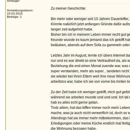
Anfänger
Zu meiner Geschichte:
Anmeldungsdatum:
10.03.2010
Beiträge: 1
Bin mehr oder weniger seit 10 Jahren Dauerkiffer, 
Könnte natürlich jetzt anfangen Gründe dafür aufz
langer zeit aufgehört habe.
Bisher bin ich in meinem Leben immer recht gut g
freunde wusste es kaum jemand das ich gekifft hab
betäuben, abends auf dem Sofa zu gammeln oder 
Letztes Jahr im August, lernte ich übers Internet d
nur und es war direkt so eine Vertrautheit da, al
Beziehung die erst einen Monat zuende war, was m
super verstanden, mehr als super... landeten nich
sie wieder bei ihren Eltern weil ihre neue Wohnung
arbeitslos war, habe ich sie von vorne bis hinten b
Zu der Zeit habe ich weniger gekifft, mich gut gefü
während sie arbeiten musste und und und. Ich tat e
hab es alles echt gerne getan.
Trotz allem, hat das kiffen immer noch mein Leben 
mache, was ja auch nicht verwerflich ist, doch so wi
Allerdings hat sie immer mehr mitbekommen, das i
Erledigungen oder meine Küche endlich mal fertig z
die Wohnung bezogen habe.