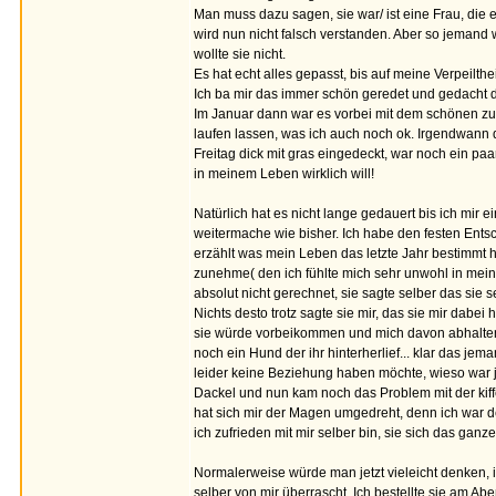
Man muss dazu sagen, sie war/ ist eine Frau, die ei
wird nun nicht falsch verstanden. Aber so jemand w
wollte sie nicht.
Es hat echt alles gepasst, bis auf meine Verpeilthei
Ich ba mir das immer schön geredet und gedacht 
Im Januar dann war es vorbei mit dem schönen zus
laufen lassen, was ich auch noch ok. Irgendwan
Freitag dick mit gras eingedeckt, war noch ein p
in meinem Leben wirklich will!
Natürlich hat es nicht lange gedauert bis ich mir
weitermache wie bisher. Ich habe den festen Entsch
erzählt was mein Leben das letzte Jahr bestimmt ha
zunehme( den ich fühlte mich sehr unwohl in mei
absolut nicht gerechnet, sie sagte selber das sie
Nichts desto trotz sagte sie mir, das sie mir dabei
sie würde vorbeikommen und mich davon abhalten. 
noch ein Hund der ihr hinterherlief... klar das jem
leider keine Beziehung haben möchte, wieso war ja
Dackel und nun kam noch das Problem mit der kiffer
hat sich mir der Magen umgedreht, denn ich war d
ich zufrieden mit mir selber bin, sie sich das gan
Normalerweise würde man jetzt vieleicht denken, i
selber von mir überrascht. Ich bestellte sie am A