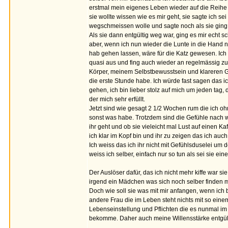
erstmal mein eigenes Leben wieder auf die Reihe b
sie wollte wissen wie es mir geht, sie sagte ich s
wegschmeissen wolle und sagte noch als sie ging
Als sie dann entgültig weg war, ging es mir echt sc
aber, wenn ich nun wieder die Lunte in die Hand 
hab gehen lassen, wäre für die Katz gewesen. Ich 
quasi aus und fing auch wieder an regelmässig z
Körper, meinem Selbstbewusstsein und klareren 
die erste Stunde habe. Ich würde fast sagen das ic
gehen, ich bin lieber stolz auf mich um jeden tag,
der mich sehr erfüllt.
Jetzt sind wie gesagt 2 1/2 Wochen rum die ich 
sonst was habe. Trotzdem sind die Gefühle nach w
ihr geht und ob sie vieleicht mal Lust auf einen Ka
ich klar im Kopf bin und ihr zu zeigen das ich au
Ich weiss das ich ihr nicht mit Gefühlsduselei um
weiss ich selber, einfach nur so tun als sei sie ei
Der Auslöser dafür, das ich nicht mehr kiffe war si
irgend ein Mädchen was sich noch selber finden m
Doch wie soll sie was mit mir anfangen, wenn ich b
andere Frau die im Leben steht nichts mit so ei
Lebenseinstellung und Pflichten die es nunmal im L
bekomme. Daher auch meine Willensstärke entgül