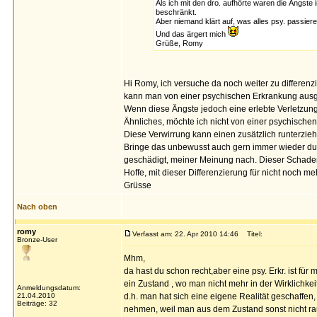
Als ich mit den dro. aufhörte waren die Ängste
beschränkt.
Aber niemand klärt auf, was alles psy. passie
Und das ärgert mich
Grüße, Romy
Hi Romy, ich versuche da noch weiter zu differenzi
kann man von einer psychischen Erkrankung aus
Wenn diese Ängste jedoch eine erlebte Verletzung
Ähnliches, möchte ich nicht von einer psychisch
Diese Verwirrung kann einen zusätzlich runterzie
Bringe das unbewusst auch gern immer wieder dur
geschädigt, meiner Meinung nach. Dieser Schaden
Hoffe, mit dieser Differenzierung für nicht noch m
Grüsse
Nach oben
romy
Verfasst am: 22. Apr 2010 14:46
Titel:
Bronze-User
Mhm,
da hast du schon recht,aber eine psy. Erkr. ist für 
ein Zustand , wo man nicht mehr in der Wirklichkeit
Anmeldungsdatum:
21.04.2010
d.h. man hat sich eine eigene Realität geschaffe
Beiträge: 32
nehmen, weil man aus dem Zustand sonst nicht r