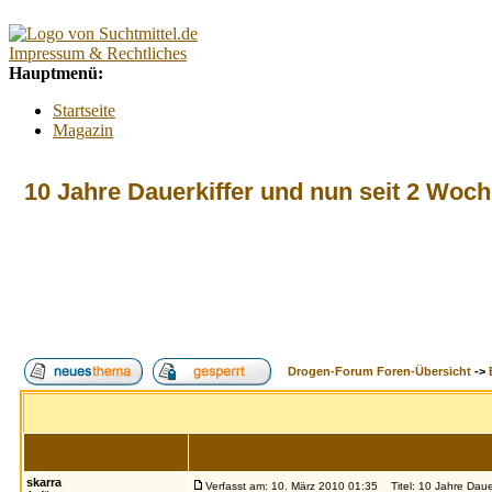
Impressum & Rechtliches
Hauptmenü:
Startseite
Magazin
Interaktiv
Forum
10 Jahre Dauerkiffer und nun seit 2 Woche
Lexikon
Kontakt
Kontextmenü:
Forum
Tests
Suchtberatung
Umfragen
Promillerechner
Drogen-Forum Foren-Übersicht
->
BMI-Rechner
Alkoholfreie Cocktails
Index
Suche
FAQ
Login
Autor
skarra
Verfasst am: 10. März 2010 01:35
Titel: 10 Jahre Dauer