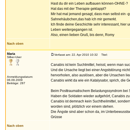
Hast du dir ein Leben aufbauen können-OHNE-?
Hat das mit der Therapie geklappt?
Mir hat mal jemand gesagt, dass man selbst ein -
Sahnehäubchen,das hab ich mir gemerkt.
Ich finde deine Geschichte sehr interessant, hier
Leben weitergegangen ist.
Also, einen lieben Gruß, bis denn, Romy
Nach oben
Maria
Verfasst am: 22. Apr 2010 10:32
Titel:
Silber-User
Canabis ist kein Suchtmittel, heisst, wenn man suc
Und die Ursache liegt bei einer Angststörung nicht
hervorholen, also auslösen, aber die Ursachen lie
Anmeldungsdatum:
06.09.2009
Canabis wirkt da wie ein Katalysator, sprich, die G
Beiträge: 287
Beim Posttraumatischem Belastungssyndrom bei S
Haben die Soldaten wieder aufgehört, Canabis z
Canabis ist demnach kein Suchtheilmittel, sondern
worden sind, plötzlich vor einem stehen.
Die Ängste sind aber schon da, im Unterbewusstsei
Grüsse
Nach oben