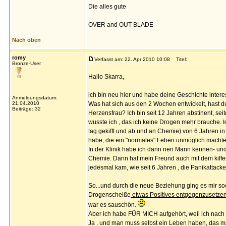
Die alles gute
OVER and OUT BLADE
Nach oben
romy
Verfasst am: 22. Apr 2010 10:08
Titel:
Bronze-User
Hallo Skarra,
ich bin neu hier und habe deine Geschichte intere
Anmeldungsdatum:
21.04.2010
Was hat sich aus den 2 Wochen entwickelt, hast d
Beiträge: 32
Herzensfrau? Ich bin seit 12 Jahren abstinent, se
wusste ich , das ich keine Drogen mehr brauche. 
tag gekifft und ab und an Chemie) von 6 Jahren i
habe, die ein "normales" Leben unmöglich machte
In der Klinik habe ich dann nen Mann kennen- und 
Chemie. Dann hat mein Freund auch mit dem kiffen
jedesmal kam, wie seit 6 Jahren , die Panikattacke
So...und durch die neue Beziehung ging es mir soo
Drogenscheiße
etwas Positives entgegenzusetzen
war es sauschön.
Aber ich habe FÜR MICH aufgehört, weil ich nach
Ja , und man muss selbst ein Leben haben, das m