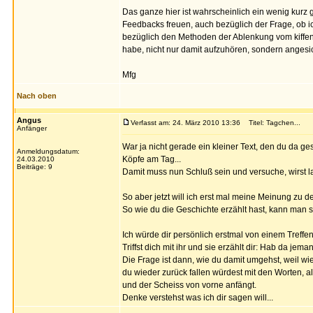
Das ganze hier ist wahrscheinlich ein wenig kurz
Feedbacks freuen, auch bezüglich der Frage, ob ic
bezüglich den Methoden der Ablenkung vom kiffen,
habe, nicht nur damit aufzuhören, sondern angesi
Mfg
Nach oben
Angus
Verfasst am: 24. März 2010 13:36
Titel: Tagchen...
Anfänger
War ja nicht gerade ein kleiner Text, den du da ges
Anmeldungsdatum:
Köpfe am Tag...
24.03.2010
Beiträge: 9
Damit muss nun Schluß sein und versuche, wirst la
So aber jetzt will ich erst mal meine Meinung zu
So wie du die Geschichte erzählt hast, kann man si
Ich würde dir persönlich erstmal von einem Treffen
Triffst dich mit ihr und sie erzählt dir: Hab da jem
Die Frage ist dann, wie du damit umgehst, weil w
du wieder zurück fallen würdest mit den Worten, a
und der Scheiss von vorne anfängt.
Denke verstehst was ich dir sagen will...