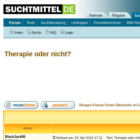
Startseite
Magazin
Int
Forum
Tests
Suchtberatung
Umfragen
Promillerechner
BMI-Re
Index
Suche
FAQ
Login
Therapie oder nicht?
Drogen-Forum Foren-Übersicht
->
Ca
Autor
BlackJack88
Verfasst am: 23. Apr 2010 17:11
Titel: Therapie oder nic