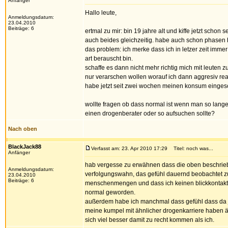
Anfänger
Hallo leute,
Anmeldungsdatum:
23.04.2010
Beiträge: 6
ertmal zu mir: bin 19 jahre alt und kiffe jetzt schon s
auch beides gleichzeitig. habe auch schon phasen 
das problem: ich merke dass ich in letzer zeit im
art berauscht bin.
schaffe es dann nicht mehr richtig mich mit leuten z
nur verarschen wollen worauf ich dann aggresiv rea
habe jetzt seit zwei wochen meinen konsum eingesc
wollte fragen ob dass normal ist wenn man so lange e
einen drogenberater oder so aufsuchen sollte?
Nach oben
BlackJack88
Verfasst am: 23. Apr 2010 17:29
Titel: noch was...
Anfänger
hab vergesse zu erwähnen dass die oben beschrie
Anmeldungsdatum:
verfolgungswahn, das gefühl dauernd beobachtet zu
23.04.2010
Beiträge: 6
menschenmengen und dass ich keinen blickkontakt m
normal geworden.
außerdem habe ich manchmal dass gefühl dass da j
meine kumpel mit ähnlicher drogenkarriere haben ä
sich viel besser damit zu recht kommen als ich.