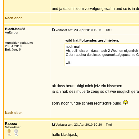
und ja das mit dem vervolgungswahn und so is in
Nach oben
BlackJack88
Verfasst am: 23. Apr 2010 19:11
Titel:
Anfänger
wild hat Folgendes geschrieben:
Anmeldungsdatum:
23.04.2010
noch mal..
Beiträge: 6
Äh, soll heissen, dass nach 2 Wochen eigentlich 
Oder rauchst du dieses gestreckte/gepuschte Gras
wild
ok dass beunruhigt mich jetz ein bisschen.
ja ich hab des mutierte zeug so oft wie möglich gera
sorry noch für die scheiß rechtschreibung.
Nach oben
Raxaaa
Verfasst am: 23. Apr 2010 19:20
Titel:
Silber-User
hallo blackjack,