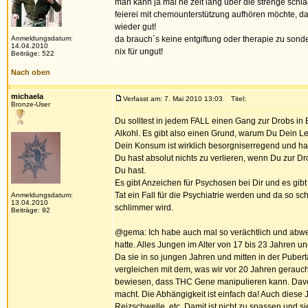
man kann ja mal ne zeit lang über die strenge schl
feierei mit chemounterstützung aufhören möchte, 
wieder gut!
Anmeldungsdatum:
da brauch´s keine entgiftung oder therapie zu sonde
14.04.2010
nix für ungut!
Beiträge: 522
Nach oben
michaela
Verfasst am: 7. Mai 2010 13:03
Titel:
Bronze-User
Du solltest in jedem FALL einen Gang zur Drobs in E
Alkohl. Es gibt also einen Grund, warum Du Dein Le
Dein Konsum ist wirklich besorgniserregend und hat
Du hast absolut nichts zu verlieren, wenn Du zur Dr
Du hast.
Es gibt Anzeichen für Psychosen bei Dir und es gib
Tat ein Fall für die Psychiatrie werden und da so 
Anmeldungsdatum:
13.04.2010
schlimmer wird.
Beiträge: 92
@gema: Ich habe auch mal so verächtlich und abwert
hatte. Alles Jungen im Alter von 17 bis 23 Jahren u
Da sie in so jungen Jahren und mitten in der Pubert
vergleichen mit dem, was wir vor 20 Jahren gerauch
bewiesen, dass THC Gene manipulieren kann. Davon 
macht. Die Abhängigkeit ist einfach da! Auch diese
Reizschwelle, etc. Damit ist nicht zu spassen und