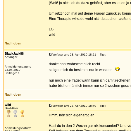
(Weiß ja nicht ob du dazu gehörst, aber es lesen ja
Um jetzt noch mal auf deine Fragen zurück zu kommen
Eine Therapie wirst du wohl nicht brauchen, außer d
LG
wild
Nach oben
BlackJack88
Verfasst am: 23. Apr 2010 18:21
Titel:
Anfänger
danke.hast wahrscheinlich recht...
Anmeldungsdatum:
steiger mich da bestimmt nur in was rein..
23.04.2010
Beiträge: 6
nur noch eine frage: wann kann ich damit rechene
habe bis her nämlich immer nur so 2 wochen geschaf
Nach oben
wild
Verfasst am: 23. Apr 2010 18:40
Titel:
Gold-User
Hmm, hört sich eigenartig an.
Hast du in den 2 Wochn gar nix konsumiert? Und vo
Anmeldungsdatum: