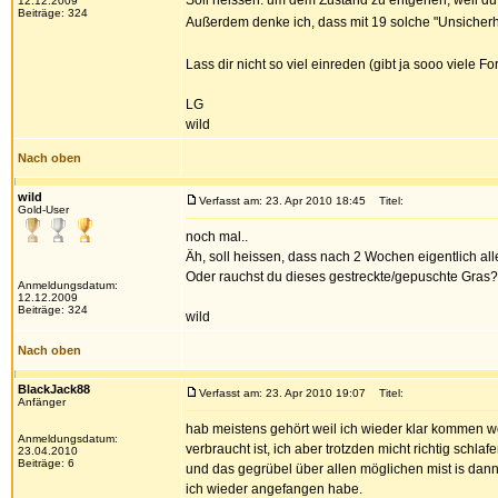
Soll heissen: um dem Zustand zu entgehen, weil du n
12.12.2009
Beiträge: 324
Außerdem denke ich, dass mit 19 solche "Unsicher
Lass dir nicht so viel einreden (gibt ja sooo viele F
LG
wild
Nach oben
wild
Verfasst am: 23. Apr 2010 18:45
Titel:
Gold-User
noch mal..
Äh, soll heissen, dass nach 2 Wochen eigentlich all
Oder rauchst du dieses gestreckte/gepuschte Gras? da
Anmeldungsdatum:
12.12.2009
Beiträge: 324
wild
Nach oben
BlackJack88
Verfasst am: 23. Apr 2010 19:07
Titel:
Anfänger
hab meistens gehört weil ich wieder klar kommen wo
Anmeldungsdatum:
verbraucht ist, ich aber trotzden micht richtig schlaf
23.04.2010
Beiträge: 6
und das gegrübel über allen möglichen mist is dan
ich wieder angefangen habe.