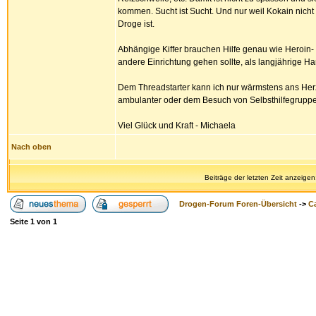
kommen. Sucht ist Sucht. Und nur weil Kokain nich
Droge ist.
Abhängige Kiffer brauchen Hilfe genau wie Heroin- o
andere Einrichtung gehen sollte, als langjährige 
Dem Threadstarter kann ich nur wärmstens ans Herz 
ambulanter oder dem Besuch von Selbsthilfegruppen
Viel Glück und Kraft - Michaela
Nach oben
Beiträge der letzten Zeit anzeigen
Drogen-Forum Foren-Übersicht
->
Ca
Seite
1
von
1