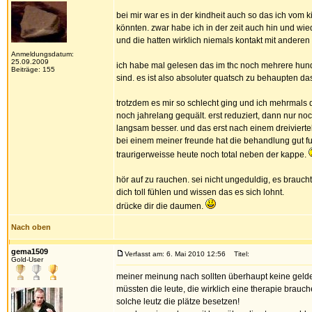
bei mir war es in der kindheit auch so das ich vom
könnten. zwar habe ich in der zeit auch hin und wi
und die hatten wirklich niemals kontakt mit andere
Anmeldungsdatum:
25.09.2009
ich habe mal gelesen das im thc noch mehrere hunde
Beiträge: 155
sind. es ist also absoluter quatsch zu behaupten das k
trotzdem es mir so schlecht ging und ich mehrmals 
noch jahrelang gequält. erst reduziert, dann nur no
langsam besser. und das erst nach einem dreiviertel
bei einem meiner freunde hat die behandlung gut funk
traurigerweisse heute noch total neben der kappe.
hör auf zu rauchen. sei nicht ungeduldig, es braucht
dich toll fühlen und wissen das es sich lohnt.
drücke dir die daumen.
Nach oben
gema1509
Verfasst am: 6. Mai 2010 12:56
Titel:
Gold-User
meiner meinung nach sollten überhaupt keine gelder
müssten die leute, die wirklich eine therapie brau
solche leutz die plätze besetzen!