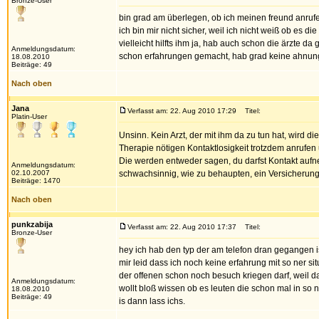
Bronze-User
bin grad am überlegen, ob ich meinen freund anrufe
ich bin mir nicht sicher, weil ich nicht weiß ob es
vielleicht hilfts ihm ja, hab auch schon die ärzte da
Anmeldungsdatum:
schon erfahrungen gemacht, hab grad keine ahnun
18.08.2010
Beiträge: 49
Nach oben
Jana
Verfasst am: 22. Aug 2010 17:29
Titel:
Platin-User
Unsinn. Kein Arzt, der mit ihm da zu tun hat, wird d
Therapie nötigen Kontaktlosigkeit trotzdem anrufen 
Die werden entweder sagen, du darfst Kontakt aufn
Anmeldungsdatum:
02.10.2007
schwachsinnig, wie zu behaupten, ein Versicherungs
Beiträge: 1470
Nach oben
punkzabija
Verfasst am: 22. Aug 2010 17:37
Titel:
Bronze-User
hey ich hab den typ der am telefon dran gegangen is
mir leid dass ich noch keine erfahrung mit so ner si
der offenen schon noch besuch kriegen darf, weil dan
Anmeldungsdatum:
wollt bloß wissen ob es leuten die schon mal in so 
18.08.2010
Beiträge: 49
is dann lass ichs.