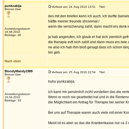
punkzabija
Verfasst am: 24. Aug 2010 13:51
Titel:
Bronze-User
des mit den briefen kenn ich auch, ich durfte damals
hälfte meiner freunde shconmal:/
wenn die versicherung zahlt, dann macht ers denk i
Anmeldungsdatum:
18.08.2010
Beiträge: 49
ja hab angerufen, ich glaub er hat sich ziemlich gefr
die therapie evtl nich zahlt und dann muss ers iwie 
ne also ich hab ihm bloß gesagt dass ich schon lä
hin geh.
Nach oben
BloodyMandy1989
Verfasst am: 25. Aug 2010 22:54
Titel:
Bronze-User
huhu punkzabija,
ich kann mir persönlich nciht vorstellen das die ren
Anmeldungsdatum:
Wenn er noch nie gearbeitet hat und in die Rente
16.04.2010
Beiträge: 33
die Möglichkeit ein Antrag für Therapie bei seiner 
Bei uns auf Therapie waren auch viele mit einer 
Meist ist es aber so das die Krankenkasse nur ca 3