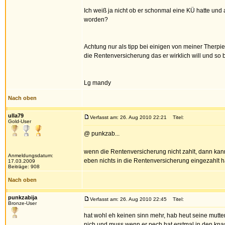
Ich weiß ja nicht ob er schonmal eine KÜ hatte und 
worden?
Achtung nur als tipp bei einigen von meiner Therp
die Rentenversicherung das er wirklich will und s
Lg mandy
Nach oben
ulla79
Verfasst am: 26. Aug 2010 22:21
Titel:
Gold-User
@ punkzab...
wenn die Rentenversicherung nicht zahlt, dann k
Anmeldungsdatum:
eben nichts in die Rentenversicherung eingezahlt 
17.03.2009
Beiträge: 908
Nach oben
punkzabija
Verfasst am: 26. Aug 2010 22:45
Titel:
Bronze-User
hat wohl eh keinen sinn mehr, hab heut seine mutter 
nich und muss wenn er pech hat erstmal in den knast.