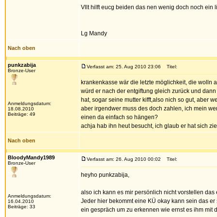
Vllt hilft eucg beiden das nen wenig doch noch ein li
Lg Mandy
Nach oben
punkzabija
Verfasst am: 25. Aug 2010 23:06
Titel:
Bronze-User
krankenkasse wär die letzte möglichkeit, die wolln a
würd er nach der entgiftung gleich zurück und dann i
hat, sogar seine mutter kifft,also nich so gut, abe
Anmeldungsdatum:
aber irgendwer muss des doch zahlen, ich mein wenn
18.08.2010
Beiträge: 49
einen da einfach so hängen?
achja hab ihn heut besucht, ich glaub er hat sich zi
Nach oben
BloodyMandy1989
Verfasst am: 26. Aug 2010 00:02
Titel:
Bronze-User
heyho punkzabija,
also ich kann es mir persönlich nicht vorstellen d
Anmeldungsdatum:
Jeder hier bekommt eine KÜ okay kann sein das er 
16.04.2010
Beiträge: 33
ein gespräch um zu erkennen wie ernst es ihm mit de