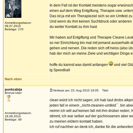
In dem Fall ist der Kontakt meistens sogar erwüns
einen auf dem Weg Entgiftung, Therapie usw. unter
Das ist ja mit ein Therapieziel sich so ein Umfeld zu
Und wenn du ihm keinen Suchtdruck oder anderen Ku
Anmeldungsdatum:
09.07.2010
du weiter Kontakt zu ihm hast.
Beiträge: 170
Mir haben auf Entgiftung und Therapie Cleane Leute 
so ner Einrichtung bin mal mit jemand ausserhalb
gehen und nerven. Die reden sich oft heiss (also ü
hab der mich an meine Ziele und wichtigen Dinge er
hoffe du kannst was damit anfangen
und viel Glü
lg Speedball
Nach oben
punkzabija
Verfasst am: 23. Aug 2010 19:05
Titel:
Bronze-User
clean würd ich nicht sagen, ich hab laut drobs alk
jeden fall in einem ,,nicht-cleanen-umfeld``. bin ab
neimn ich will auf keinen fall mit ihm drüber reden
Anmeldungsdatum:
stimmt, ich war selber auf der gschlossenen aber we
18.08.2010
Beiträge: 49
zu meinen elötern kontakt haben.
ich ruf nachher an denk ich, danke für die antworte