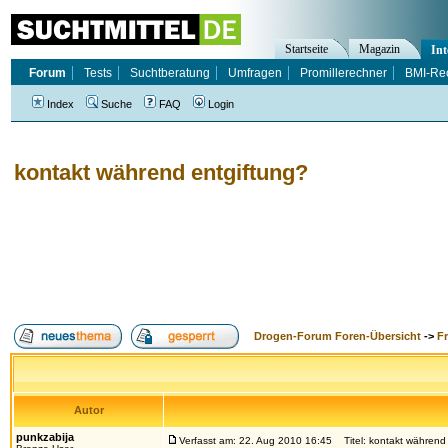
Startseite
Magazin
Int
Forum
Tests
Suchtberatung
Umfragen
Promillerechner
BMI-Re
Index
Suche
FAQ
Login
kontakt während entgiftung?
Drogen-Forum Foren-Übersicht
->
F
Autor
punkzabija
Verfasst am: 22. Aug 2010 16:45
Titel: kontakt während 