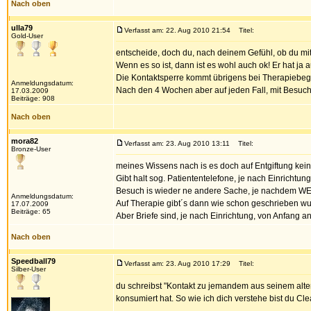
Nach oben
ulla79
Verfasst am: 22. Aug 2010 21:54
Titel:
Gold-User
entscheide, doch du, nach deinem Gefühl, ob du mit
Wenn es so ist, dann ist es wohl auch ok! Er hat ja 
Die Kontaktsperre kommt übrigens bei Therapiebegin
Anmeldungsdatum:
Nach den 4 Wochen aber auf jeden Fall, mit Besuche
17.03.2009
Beiträge: 908
Nach oben
mora82
Verfasst am: 23. Aug 2010 13:11
Titel:
Bronze-User
meines Wissens nach is es doch auf Entgiftung kein
Gibt halt sog. Patiententelefone, je nach Einrichtu
Besuch is wieder ne andere Sache, je nachdem WER
Anmeldungsdatum:
Auf Therapie gibt´s dann wie schon geschrieben wur
17.07.2009
Beiträge: 65
Aber Briefe sind, je nach Einrichtung, von Anfang an
Nach oben
Speedball79
Verfasst am: 23. Aug 2010 17:29
Titel:
Silber-User
du schreibst "Kontakt zu jemandem aus seinem alte
konsumiert hat. So wie ich dich verstehe bist du Cle