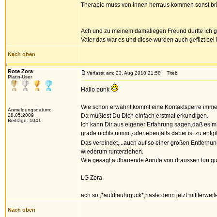
Therapie muss von innen herraus kommen sonst brin
Ach und zu meinem damaliegen Freund durfte ich gar
Vater das war es und diese wurden auch gefilzt bei
Nach oben
Rote Zora
Verfasst am: 23. Aug 2010 21:58
Titel:
Platin-User
Hallo punk
Wie schon erwähnt,kommt eine Kontaktsperre immer
Anmeldungsdatum:
28.05.2009
Da müßtest Du Dich einfach erstmal erkundigen.
Beiträge: 1041
Ich kann Dir aus eigener Erfahrung sagen,daß es m
grade nichts nimmt,oder ebenfalls dabei ist zu entgi
Das verbindet,...auch auf so einer großen Entfernu
wiederum runterziehen.
Wie gesagt,aufbauende Anrufe von draussen tun gu
LG Zora
ach so ,*aufdieuhrguck*,haste denn jetzt mittlerwei
Nach oben