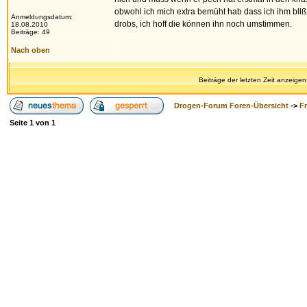
obwohl ich mich extra bemüht hab dass ich ihm bllß 
Anmeldungsdatum:
drobs, ich hoff die können ihn noch umstimmen.
18.08.2010
Beiträge: 49
Nach oben
Beiträge der letzten Zeit anzeigen
Drogen-Forum Foren-Übersicht
->
F
Seite
1
von
1