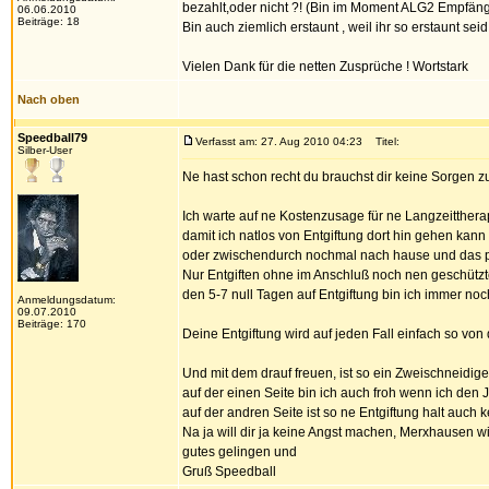
bezahlt,oder nicht ?! (Bin im Moment ALG2 Empfäng
06.06.2010
Beiträge: 18
Bin auch ziemlich erstaunt , weil ihr so erstaunt seid
Vielen Dank für die netten Zusprüche ! Wortstark
Nach oben
Speedball79
Verfasst am: 27. Aug 2010 04:23
Titel:
Silber-User
Ne hast schon recht du brauchst dir keine Sorgen z
Ich warte auf ne Kostenzusage für ne Langzeitthera
damit ich natlos von Entgiftung dort hin gehen kann
oder zwischendurch nochmal nach hause und das pa
Nur Entgiften ohne im Anschluß noch nen geschützte
den 5-7 null Tagen auf Entgiftung bin ich immer n
Anmeldungsdatum:
09.07.2010
Beiträge: 170
Deine Entgiftung wird auf jeden Fall einfach so v
Und mit dem drauf freuen, ist so ein Zweischneidige
auf der einen Seite bin ich auch froh wenn ich den J
auf der andren Seite ist so ne Entgiftung halt auch k
Na ja will dir ja keine Angst machen, Merxhausen wir
gutes gelingen und
Gruß Speedball