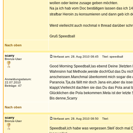
wollen oder keine zusage geben möchten.
Na ja ich hab vom Doc bestätigen lassen das ich 
strafbar Heroin zu konsumieren und dann geb ich den
Werd vielleicht auch nochmal n thread darüber sch
Gruß Speedball
Nach oben
scarry
Verfasst am: 28. Aug 2010 08:45
Titel: speedball
Bronze-User
Good Morning Speedball,las ebend Deine 3letzten B
Wahnsinn hat Methode,weiste doch!Gut das Du nicht 
anscheissen.Manchmal überkommt mich sogar die An
Anmeldungsdatum:
Paranoia.Tja,da fällt mir doch Jana ein,aber da iss
22.07.2010
Beiträge: 47
klappt.Vielleicht dachten sie das Du das Pola an
Glücklichen die Pola bekommen.Meta ist der letzte
Bis denne,Scarry
Nach oben
scarry
Verfasst am: 28. Aug 2010 08:50
Titel:
Bronze-User
Speedball,ich habe was vergessen.Stell`doch mal D