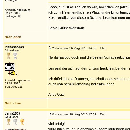
Anfänger
Sooo, nun ist es endlich soweit, nachdem ich jetz
Anmeldungsdatum:
ich zum 1.9ten endlich nen Platz für die Entgiftung
06.06.2010
Beiträge: 18
Keks, endlich von diesem Scheiss loszukommen un
Beste Grüße Wortstark
Nach oben
ichhassedas
Verfasst am: 26. Aug 2010 14:36
Titel:
Silber-User
Na da hast du doch mal die besten Vorraussetzungen
Jemand der sich auf den Entzug freut, hm, bei dem 
Ich drück dir die Daumen, du schaffst das schon und
Anmeldungsdatum:
08.08.2010
auch von nem Rückschlag net entmutigen.
Beiträge: 211
Alles Gute
Nach oben
gema1509
Verfasst am: 26. Aug 2010 17:53
Titel:
Gold-User
viel erfolg!
würd mich freuen, hier etwas auf dem laufenden ge