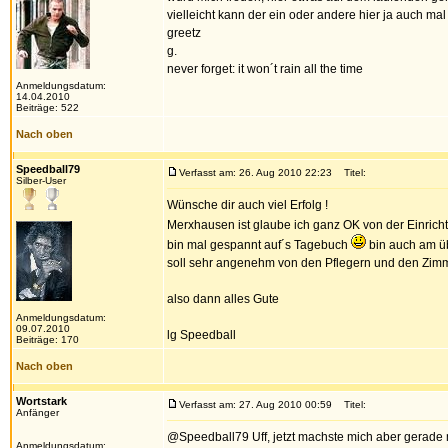
vielleicht kann der ein oder andere hier ja auch mal
greetz
g.
never forget: it won´t rain all the time
Anmeldungsdatum:
14.04.2010
Beiträge: 522
Nach oben
Speedball79
Verfasst am: 26. Aug 2010 22:23
Titel:
Silber-User
Wünsche dir auch viel Erfolg !
Merxhausen ist glaube ich ganz OK von der Einricht
bin mal gespannt auf´s Tagebuch
bin auch am ü
soll sehr angenehm von den Pflegern und den Zimme
also dann alles Gute
Anmeldungsdatum:
09.07.2010
lg Speedball
Beiträge: 170
Nach oben
Wortstark
Verfasst am: 27. Aug 2010 00:59
Titel:
Anfänger
@Speedball79 Uff, jetzt machste mich aber gerade
Anmeldungsdatum: