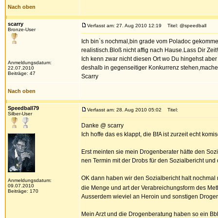
Nach oben
scarry
Verfasst am: 27. Aug 2010 12:19
Titel: @speedball
Bronze-User
Ich bin`s nochmal,bin grade vom Poladoc gekommen
realistisch.Bloß nicht affig nach Hause.Lass Dir Zeit!
Ich kenn zwar nicht diesen Ort wo Du hingehst abe
Anmeldungsdatum:
deshalb in gegenseitiger Konkurrenz stehen,machen
22.07.2010
Beiträge: 47
Scarry
Nach oben
Speedball79
Verfasst am: 28. Aug 2010 05:02
Titel:
Silber-User
Danke @ scarry
Ich hoffe das es klappt, die BfA ist zurzeit echt komis
Erst meinten sie mein Drogenberater hätte den Sozial
nen Termin mit der Drobs für den Sozialbericht und 
OK dann haben wir den Sozialbericht halt nochmal 
Anmeldungsdatum:
09.07.2010
die Menge und art der Verabreichungsform des M
Beiträge: 170
Ausserdem wieviel an Heroin und sonstigen Droge
Mein Arzt und die Drogenberatung haben so ein Bb