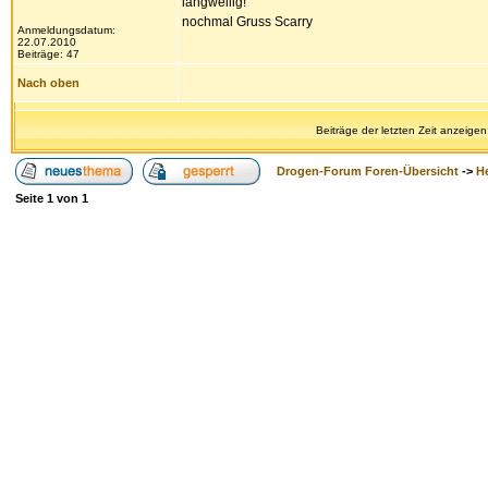
langweilig!
nochmal Gruss Scarry
Anmeldungsdatum:
22.07.2010
Beiträge: 47
Nach oben
Beiträge der letzten Zeit anzeigen
Drogen-Forum Foren-Übersicht
->
H
Seite
1
von
1