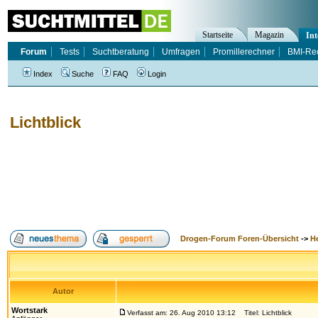
Startseite
Magazin
Int
Forum
Tests
Suchtberatung
Umfragen
Promillerechner
BMI-Re
Index
Suche
FAQ
Login
Lichtblick
Drogen-Forum Foren-Übersicht
->
H
Autor
Wortstark
Verfasst am: 26. Aug 2010 13:12
Titel: Lichtblick