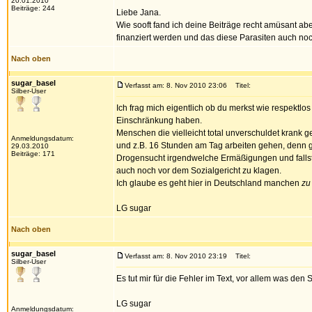
20.01.2010
Beiträge: 244
Liebe Jana.
Wie sooft fand ich deine Beiträge recht amüsant aber
finanziert werden und das diese Parasiten auch noc
Nach oben
sugar_basel
Verfasst am: 8. Nov 2010 23:06
Titel:
Silber-User
Ich frag mich eigentlich ob du merkst wie respektlo
Einschränkung haben.
Menschen die vielleicht total unverschuldet krank 
Anmeldungsdatum:
und z.B. 16 Stunden am Tag arbeiten gehen, denn ge
29.03.2010
Beiträge: 171
Drogensucht irgendwelche Ermäßigungen und fallst 
auch noch vor dem Sozialgericht zu klagen.
Ich glaube es geht hier in Deutschland manchen
zu
LG sugar
Nach oben
sugar_basel
Verfasst am: 8. Nov 2010 23:19
Titel:
Silber-User
Es tut mir für die Fehler im Text, vor allem was den
LG sugar
Anmeldungsdatum: