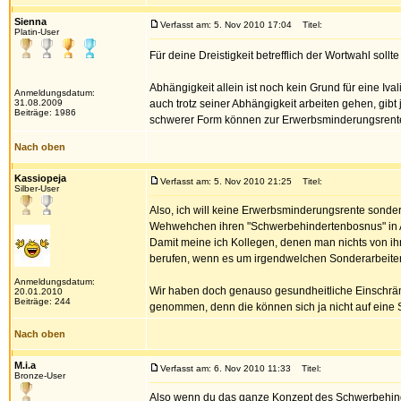
Sienna
Verfasst am: 5. Nov 2010 17:04
Titel:
Platin-User
Für deine Dreistigkeit betrefflich der Wortwahl so
Abhängigkeit allein ist noch kein Grund für eine I
Anmeldungsdatum:
31.08.2009
auch trotz seiner Abhängigkeit arbeiten gehen, gibt 
Beiträge: 1986
schwerer Form können zur Erwerbsminderungsrente fü
Nach oben
Kassiopeja
Verfasst am: 5. Nov 2010 21:25
Titel:
Silber-User
Also, ich will keine Erwerbsminderungsrente sonder
Wehwehchen ihren "Schwerbehindertenbosnus" in A
Damit meine ich Kollegen, denen man nichts von ihr
berufen, wenn es um irgendwelchen Sonderarbeiten
Anmeldungsdatum:
Wir haben doch genauso gesundheitliche Einschränk
20.01.2010
Beiträge: 244
genommen, denn die können sich ja nicht auf eine
Nach oben
M.i.a
Verfasst am: 6. Nov 2010 11:33
Titel:
Bronze-User
Also wenn du das ganze Konzept des Schwerbehinder