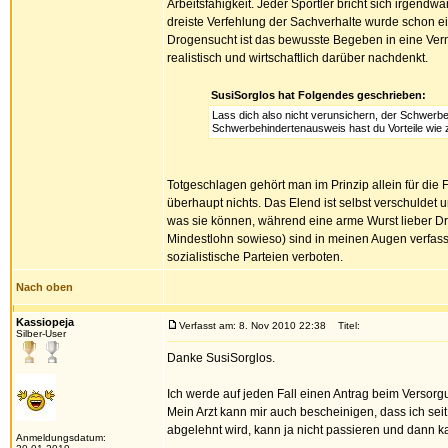
Arbeitsfähigkeit. Jeder Sportler bricht sich irgen
dreiste Verfehlung der Sachverhalte wurde schon ei
Drogensucht ist das bewusste Begeben in eine Verm
realistisch und wirtschaftlich darüber nachdenkt.
SusiSorglos hat Folgendes geschrieben:
Lass dich also nicht verunsichern, der Schwerbe
Schwerbehindertenausweis hast du Vorteile wie z
Totgeschlagen gehört man im Prinzip allein für di
überhaupt nichts. Das Elend ist selbst verschuldet 
was sie können, während eine arme Wurst lieber Dr
Mindestlohn sowieso) sind in meinen Augen verfassu
sozialistische Parteien verboten.
Nach oben
Kassiopeja
Verfasst am: 8. Nov 2010 22:38
Titel:
Silber-User
Danke SusiSorglos.
Ich werde auf jeden Fall einen Antrag beim Versorg
Mein Arzt kann mir auch bescheinigen, dass ich seit
abgelehnt wird, kann ja nicht passieren und dann k
Anmeldungsdatum: