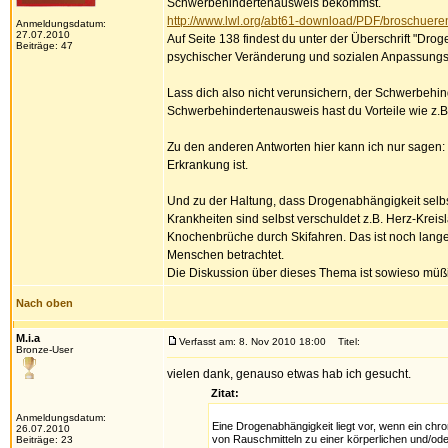
Schwerbehindertenausweis bekommst.
http://www.lwl.org/abt61-download/PDF/broschuere
Anmeldungsdatum:
27.07.2010
Auf Seite 138 findest du unter der Überschrift "Dr
Beiträge: 47
psychischer Veränderung und sozialen Anpassungss
Lass dich also nicht verunsichern, der Schwerbehin
Schwerbehindertenausweis hast du Vorteile wie z.B.
Zu den anderen Antworten hier kann ich nur sagen: 
Erkrankung ist.
Und zu der Haltung, dass Drogenabhängigkeit selbst 
Krankheiten sind selbst verschuldet z.B. Herz-Kr
Knochenbrüche durch Skifahren. Das ist noch lange
Menschen betrachtet.
Die Diskussion über dieses Thema ist sowieso müßig
Nach oben
M.i.a
Verfasst am: 8. Nov 2010 18:00
Titel:
Bronze-User
vielen dank, genauso etwas hab ich gesucht.
Zitat:
Anmeldungsdatum:
Eine Drogenabhängigkeit liegt vor, wenn ein ch
26.07.2010
von Rauschmitteln zu einer körperlichen und/od
Beiträge: 23