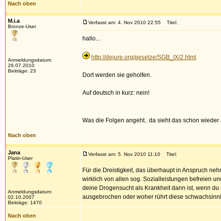
Nach oben
M.i.a
Verfasst am: 4. Nov 2010 22:55
Titel:
Bronze-User
hallo...
http://dejure.org/gesetze/SGB_IX/2.html
Anmeldungsdatum:
26.07.2010
Beiträge: 23
Dort werden sie geholfen.
Auf deutsch in kurz: nein!
Was die Folgen angeht.. da sieht das schon wieder 
Nach oben
Jana
Verfasst am: 5. Nov 2010 11:10
Titel:
Platin-User
Für die Dreistigkeit, das überhaupt in Anspruch n
wirklich von allen sog. Sozialleistungen befreien 
deine Drogensucht als Krankheit dann ist, wenn du
Anmeldungsdatum:
ausgebrochen oder woher rührt diese schwachsinn
02.10.2007
Beiträge: 1470
Nach oben