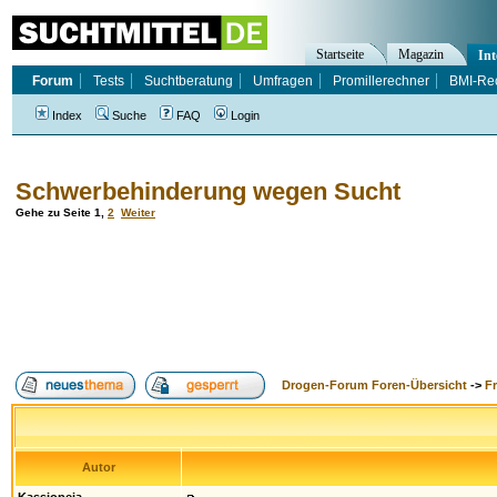
Startseite
Magazin
Int
Forum
Tests
Suchtberatung
Umfragen
Promillerechner
BMI-Re
Index
Suche
FAQ
Login
Schwerbehinderung wegen Sucht
Gehe zu Seite
1
,
2
Weiter
Drogen-Forum Foren-Übersicht
->
F
Autor