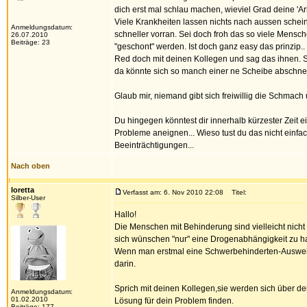
dich erst mal schlau machen, wieviel Grad deine 'A
Viele Krankheiten lassen nichts nach aussen scheine
Anmeldungsdatum:
schneller vorran. Sei doch froh das so viele Mensch
26.07.2010
Beiträge: 23
"geschont" werden. Ist doch ganz easy das prinzip.
Red doch mit deinen Kollegen und sag das ihnen. Si
da könnte sich so manch einer ne Scheibe abschne
Glaub mir, niemand gibt sich freiwillig die Schmach
Du hingegen könntest dir innerhalb kürzester Zeit
Probleme aneignen... Wieso tust du das nicht einfa
Beeinträchtigungen...
Nach oben
loretta
Verfasst am: 6. Nov 2010 22:08
Titel:
Silber-User
Hallo!
Die Menschen mit Behinderung sind vielleicht nicht
sich wünschen "nur" eine Drogenabhängigkeit zu h
Wenn man erstmal eine Schwerbehinderten-Ausweis h
darin.
Sprich mit deinen Kollegen,sie werden sich über de
Anmeldungsdatum:
01.02.2010
Lösung für dein Problem finden.
Beiträge: 177