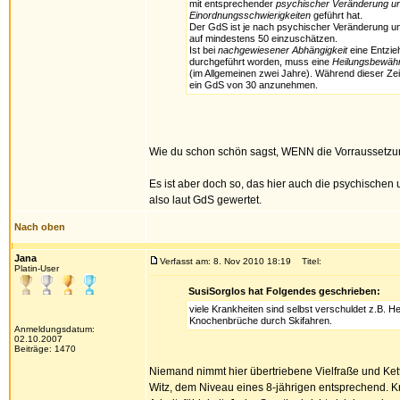
mit entsprechender
psychischer Veränderung un
Einordnungsschwierigkeiten
geführt hat.
Der GdS ist je nach psychischer Veränderung u
auf mindestens 50 einzuschätzen.
Ist bei
nachgewiesener Abhängigkeit
eine Entzi
durchgeführt worden, muss eine
Heilungsbewäh
(im Allgemeinen zwei Jahre). Während dieser Zeit
ein GdS von 30 anzunehmen.
Wie du schon schön sagst, WENN die Vorraussetzunge
Es ist aber doch so, das hier auch die psychische
also laut GdS gewertet.
Nach oben
Jana
Verfasst am: 8. Nov 2010 18:19
Titel:
Platin-User
SusiSorglos hat Folgendes geschrieben:
viele Krankheiten sind selbst verschuldet z.B.
Knochenbrüche durch Skifahren.
Anmeldungsdatum:
02.10.2007
Beiträge: 1470
Niemand nimmt hier übertriebene Vielfraße und Kett
Witz, dem Niveau eines 8-jährigen entsprechend. Kn