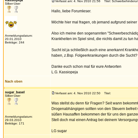
Kassiopeja
Verfasst am: 4. Nov 2010 21:56
Titel: Schwerbehinderu
Silber-User
Hallo, liebe Forumleser.
Möchte hier mal fragen, ob jemand aufgrund sein
Also ich meine den sogenannten "Schwerbeschädig
Anmeldungsdatum:
Krankheiten im Spiel sind, die nichts damit zu tun h
20.01.2010
Beiträge: 244
Sucht ist ja schließlich auch eine anerkannt Kran
haben, z.Bsp. Folgeerkrankungen durch die Sucht?
Danke euch schon mal für eure Antworten
L.G. Kassiopeja
Nach oben
sugar_basel
Verfasst am: 4. Nov 2010 22:50
Titel:
Silber-User
Was stellst du denn für Fragen? Seit wann bekomm
Drogenabhängigen sollten von den Steuern befreit w
süßen Hausaffen bekommen der für uns den ganzen 
Anmeldungsdatum:
Stell doch mal einen Antrag bei deinem Versorgung
29.03.2010
Beiträge: 171
LG sugar