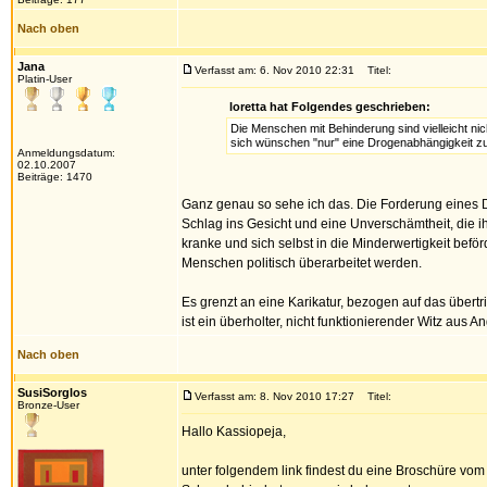
Nach oben
Jana
Verfasst am: 6. Nov 2010 22:31
Titel:
Platin-User
loretta hat Folgendes geschrieben:
Die Menschen mit Behinderung sind vielleicht ni
sich wünschen "nur" eine Drogenabhängigkeit zu
Anmeldungsdatum:
02.10.2007
Beiträge: 1470
Ganz genau so sehe ich das. Die Forderung eines Dro
Schlag ins Gesicht und eine Unverschämtheit, die ih
kranke und sich selbst in die Minderwertigkeit b
Menschen politisch überarbeitet werden.
Es grenzt an eine Karikatur, bezogen auf das über
ist ein überholter, nicht funktionierender Witz aus
Nach oben
SusiSorglos
Verfasst am: 8. Nov 2010 17:27
Titel:
Bronze-User
Hallo Kassiopeja,
unter folgendem link findest du eine Broschüre vom