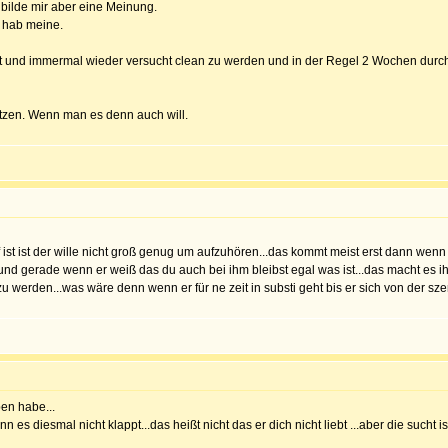
h bilde mir aber eine Meinung.
h hab meine.
ist und immermal wieder versucht clean zu werden und in der Regel 2 Wochen durc
etzen. Wenn man es denn auch will.
 ist ist der wille nicht groß genug um aufzuhören...das kommt meist erst dann wenn s
..und gerade wenn er weiß das du auch bei ihm bleibst egal was ist...das macht es ihm 
 werden...was wäre denn wenn er für ne zeit in substi geht bis er sich von der szen
en habe...
enn es diesmal nicht klappt...das heißt nicht das er dich nicht liebt ...aber die sucht