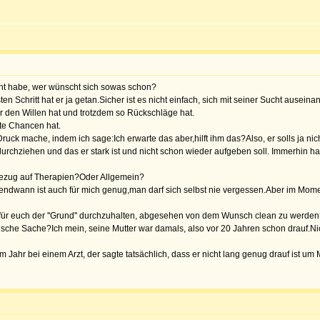
nscht habe, wer wünscht sich sowas schon?
n Schritt hat er ja getan.Sicher ist es nicht einfach, sich mit seiner Sucht ausein
der den Willen hat und trotzdem so Rückschläge hat.
gute Chancen hat.
ruck mache, indem ich sage:Ich erwarte das aber,hilft ihm das?Also, er solls ja nic
 durchziehen und das er stark ist und nicht schon wieder aufgeben soll. Immerhin h
Bezug auf Therapien?Oder Allgemein?
.Irgendwann ist auch für mich genug,man darf sich selbst nie vergessen.Aber im Mo
r für euch der ''Grund'' durchzuhalten, abgesehen von dem Wunsch clean zu werde
etische Sache?Ich mein, seine Mutter war damals, also vor 20 Jahren schon drauf.N
Jahr bei einem Arzt, der sagte tatsächlich, dass er nicht lang genug drauf ist 