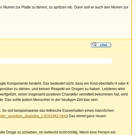
 den Mumm zur Platte zu fahren, zu spritzen etc. Dann soll er auch den Mumm zur
dingte Komponente besteht. Das bedeutet nicht, dass ein Kind ebenfalls H oder K
egenüber zu stehen, und keinen Respekt vor Drogen zu haben. Letzteres wird
wertgefühl, einen insgesamt positiven Charakter vermittelt bekommen hat, wird
de. Das sollte jedem Menschen in der heutigen Zeit klar sein.
So soll beispielsweise das fettreiche Essverhalten eines männlichen
vaeter_vererben_diabetes_1.8161962.html
) Das ebnet ganz neuen
ie Droge zu schieben, ist vielleicht nicht richtig. Wenn eine Person ein