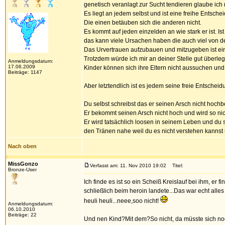
genetisch veranlagt zur Sucht tendieren glaube ich n
Es liegt an jedem selbst und ist eine freihe Entsche
Die einen betäuben sich die anderen nicht.
Es kommt auf jeden einzelden an wie stark er ist. Ist 
das kann viele Ursachen haben die auch viel von d
Das Urvertrauen aufzubauen und mitzugeben ist eine 
Trotzdem würde ich mir an deiner Stelle gut überl
Anmeldungsdatum:
17.06.2009
Kinder können sich ihre Eltern nicht aussuchen und 
Beiträge: 1147
Aber letztendlich ist es jedem seine freie Entscheid
Du selbst schreibst das er seinen Arsch nicht hoc
Er bekommt seinen Arsch nicht hoch und wird so 
Er wird tatsächlich loosen in seinem Leben und du s
den Tränen nahe weil du es nicht verstehen kannst u
Nach oben
MissGonzo
Verfasst am: 11. Nov 2010 19:02
Titel:
Bronze-User
Ich finde es ist so ein Scheiß Kreislauf bei ihm, er 
schließlich beim heroin landete...Das war echt alles
heuli heuli...neee,soo nicht!
Anmeldungsdatum:
06.10.2010
Beiträge: 22
Und nen Kind?Mit dem?So nicht, da müsste sich noch