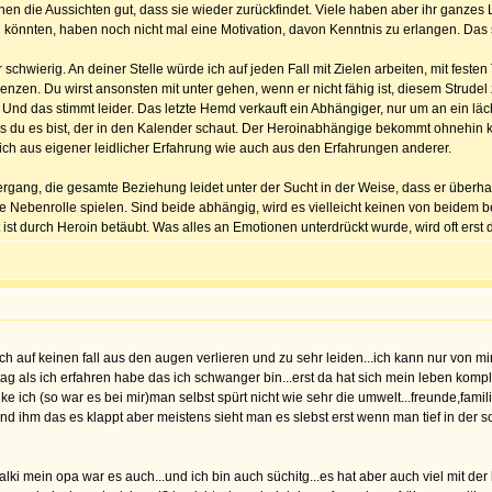
en die Aussichten gut, dass sie wieder zurückfindet. Viele haben aber ihr ganzes 
nnten, haben noch nicht mal eine Motivation, davon Kenntnis zu erlangen. Das s
r schwierig. An deiner Stelle würde ich auf jeden Fall mit Zielen arbeiten, mit fes
nzen. Du wirst ansonsten mit unter gehen, wenn er nicht fähig ist, diesem Strudel
Und das stimmt leider. Das letzte Hemd verkauft ein Abhängiger, nur um an ein läch
ass du es bist, der in den Kalender schaut. Der Heroinabhängige bekommt ohnehin ka
 ich aus eigener leidlicher Erfahrung wie auch aus den Erfahrungen anderer.
ntergang, die gesamte Beziehung leidet unter der Sucht in der Weise, dass er überh
Nebenrolle spielen. Sind beide abhängig, wird es vielleicht keinen von beidem bew
st durch Heroin betäubt. Was alles an Emotionen unterdrückt wurde, wird oft erst de
dich auf keinen fall aus den augen verlieren und zu sehr leiden...ich kann nur von
g als ich erfahren habe das ich schwanger bin...erst da hat sich mein leben komple
ke ich (so war es bei mir)man selbst spürt nicht wie sehr die umwelt...freunde,famil
und ihm das es klappt aber meistens sieht man es slebst erst wenn man tief in der sch
lki mein opa war es auch...und ich bin auch süchitg...es hat aber auch viel mit der 