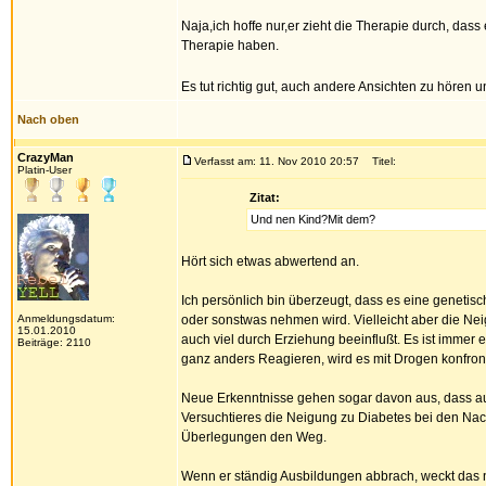
Naja,ich hoffe nur,er zieht die Therapie durch, das
Therapie haben.
Es tut richtig gut, auch andere Ansichten zu höre
Nach oben
CrazyMan
Verfasst am: 11. Nov 2010 20:57
Titel:
Platin-User
Zitat:
Und nen Kind?Mit dem?
Hört sich etwas abwertend an.
Ich persönlich bin überzeugt, dass es eine genetisc
Anmeldungsdatum:
oder sonstwas nehmen wird. Vielleicht aber die Ne
15.01.2010
auch viel durch Erziehung beeinflußt. Es ist immer
Beiträge: 2110
ganz anders Reagieren, wird es mit Drogen konfronti
Neue Erkenntnisse gehen sogar davon aus, dass auc
Versuchtieres die Neigung zu Diabetes bei den N
Überlegungen den Weg.
Wenn er ständig Ausbildungen abbrach, weckt das nich