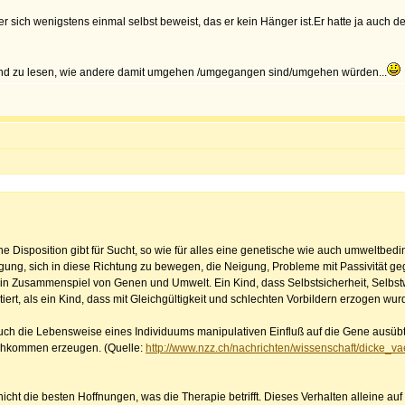
s er sich wenigstens einmal selbst beweist, das er kein Hänger ist.Er hatte ja auch
n und zu lesen, wie andere damit umgehen /umgegangen sind/umgehen würden...
he Disposition gibt für Sucht, so wie für alles eine genetische wie auch umweltbe
igung, sich in diese Richtung zu bewegen, die Neigung, Probleme mit Passivität g
 ein Zusammenspiel von Genen und Umwelt. Ein Kind, dass Selbstsicherheit, Selbst
ert, als ein Kind, dass mit Gleichgültigkeit und schlechten Vorbildern erzogen wur
h die Lebensweise eines Individuums manipulativen Einfluß auf die Gene ausübt. 
achkommen erzeugen. (Quelle:
http://www.nzz.ch/nachrichten/wissenschaft/dicke_
t die besten Hoffnungen, was die Therapie betrifft. Dieses Verhalten alleine auf d