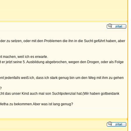
ander zu setzen, oder mit den Problemen die ihn in die Sucht geführt haben, aber
ht machen, weil ich es erwarte.
at er jetzt seine 5. Ausbildung abgebrochen, wegen den Drogen, oder als Folge
ment jedenfalls weiß ich, dass ich stark genug bin um den Weg mit ihm zu gehen
n?
icht das unser Kind auch mal son Suchtpotenzial hat.(Wir haben gottseidank
um Metha zu bekommen.Aber was ist lang genug?