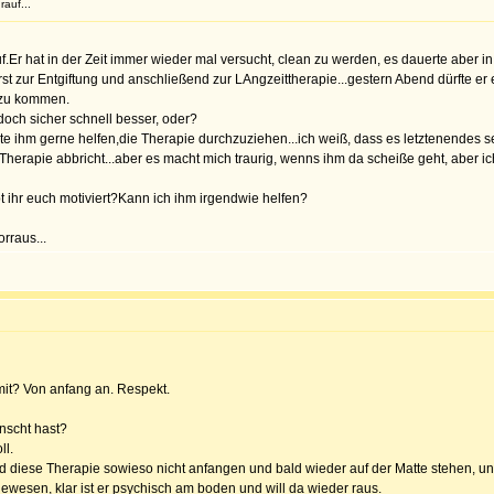
rauf...
f.Er hat in der Zeit immer wieder mal versucht, clean zu werden, es dauerte aber i
rst zur Entgiftung und anschließend zur LAngzeittherapie...gestern Abend dürfte er
 zu kommen.
d doch sicher schnell besser, oder?
e ihm gerne helfen,die Therapie durchzuziehen...ich weiß, dass es letztenendes sei
 Therapie abbricht...aber es macht mich traurig, wenns ihm da scheiße geht, aber 
t ihr euch motiviert?Kann ich ihm irgendwie helfen?
rraus...
mit? Von anfang an. Respekt.
ünscht hast?
ll.
d diese Therapie sowieso nicht anfangen und bald wieder auf der Matte stehen, u
ewesen, klar ist er psychisch am boden und will da wieder raus.