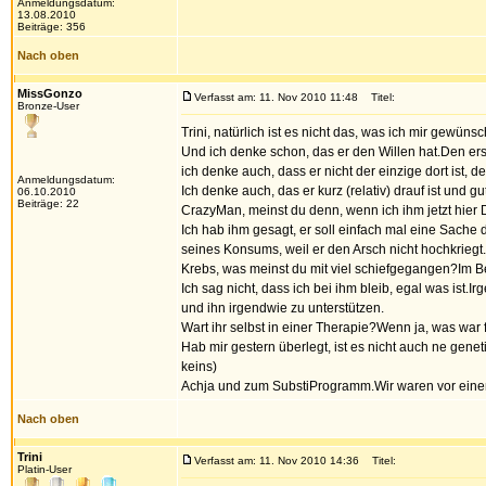
Anmeldungsdatum:
13.08.2010
Beiträge: 356
Nach oben
MissGonzo
Verfasst am: 11. Nov 2010 11:48
Titel:
Bronze-User
Trini, natürlich ist es nicht das, was ich mir gewü
Und ich denke schon, das er den Willen hat.Den erste
ich denke auch, dass er nicht der einzige dort ist, 
Anmeldungsdatum:
Ich denke auch, das er kurz (relativ) drauf ist und 
06.10.2010
Beiträge: 22
CrazyMan, meinst du denn, wenn ich ihm jetzt hier D
Ich hab ihm gesagt, er soll einfach mal eine Sache
seines Konsums, weil er den Arsch nicht hochkriegt.
Krebs, was meinst du mit viel schiefgegangen?Im 
Ich sag nicht, dass ich bei ihm bleib, egal was ist
und ihn irgendwie zu unterstützen.
Wart ihr selbst in einer Therapie?Wenn ja, was wa
Hab mir gestern überlegt, ist es nicht auch ne gen
keins)
Achja und zum SubstiProgramm.Wir waren vor einem 
Nach oben
Trini
Verfasst am: 11. Nov 2010 14:36
Titel:
Platin-User