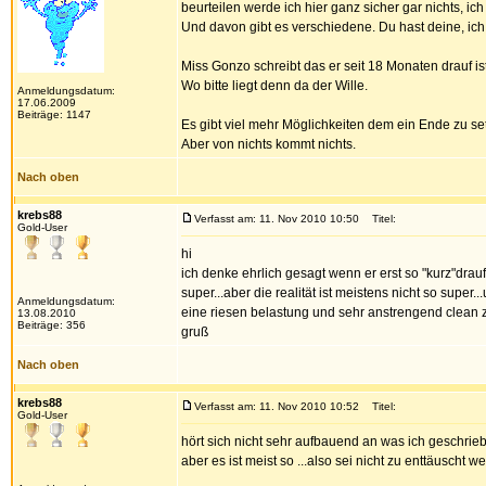
beurteilen werde ich hier ganz sicher gar nichts, ic
Und davon gibt es verschiedene. Du hast deine, ic
Miss Gonzo schreibt das er seit 18 Monaten drauf 
Wo bitte liegt denn da der Wille.
Anmeldungsdatum:
17.06.2009
Beiträge: 1147
Es gibt viel mehr Möglichkeiten dem ein Ende zu s
Aber von nichts kommt nichts.
Nach oben
krebs88
Verfasst am: 11. Nov 2010 10:50
Titel:
Gold-User
hi
ich denke ehrlich gesagt wenn er erst so "kurz"drauf
super...aber die realität ist meistens nicht so super.
Anmeldungsdatum:
eine riesen belastung und sehr anstrengend clean zu
13.08.2010
Beiträge: 356
gruß
Nach oben
krebs88
Verfasst am: 11. Nov 2010 10:52
Titel:
Gold-User
hört sich nicht sehr aufbauend an was ich geschrieb
aber es ist meist so ...also sei nicht zu enttäuscht w