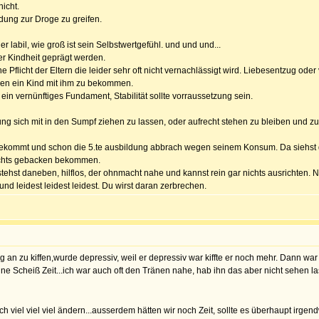
icht.
idung zur Droge zu greifen.
er labil, wie groß ist sein Selbstwertgefühl. und und und...
er Kindheit geprägt werden.
Pflicht der Eltern die leider sehr oft nicht vernachlässigt wird. Liebesentzug od
egen ein Kind mit ihm zu bekommen.
ein vernünftiges Fundament, Stabilität sollte vorraussetzung sein.
ung sich mit in den Sumpf ziehen zu lassen, oder aufrecht stehen zu bleiben und zu 
hbekommt und schon die 5.te ausbildung abbrach wegen seinem Konsum. Da siehst d
nichts gebacken bekommen.
tehst daneben, hilflos, der ohnmacht nahe und kannst rein gar nichts ausrichten. 
nd leidest leidest leidest. Du wirst daran zerbrechen.
fing an zu kiffen,wurde depressiv, weil er depressiv war kiffte er noch mehr. Dann wa
 ne Scheiß Zeit...ich war auch oft den Tränen nahe, hab ihn das aber nicht sehen lass
 viel viel viel ändern...ausserdem hätten wir noch Zeit, sollte es überhaupt irg