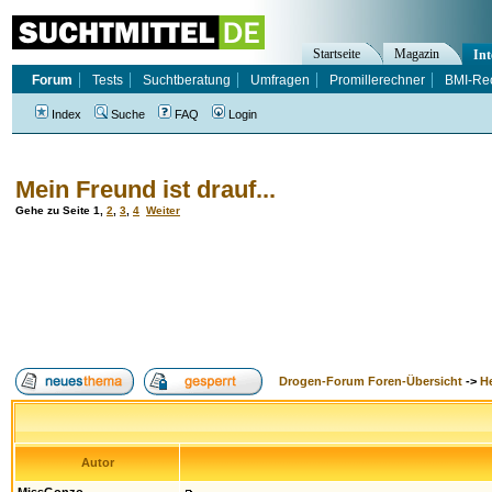
Startseite
Magazin
Int
Forum
Tests
Suchtberatung
Umfragen
Promillerechner
BMI-Re
Index
Suche
FAQ
Login
Mein Freund ist drauf...
Gehe zu Seite
1
,
2
,
3
,
4
Weiter
Drogen-Forum Foren-Übersicht
->
H
Autor