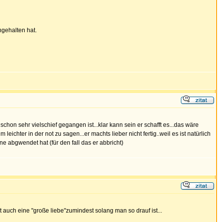
hgehalten hat.
chon sehr vielschief gegangen ist...klar kann sein er schafft es...das wäre
leichter in der not zu sagen...er machts lieber nicht fertig..weil es ist natürlich
e abgwendet hat (für den fall das er abbricht)
 ist auch eine "große liebe"zumindest solang man so drauf ist...