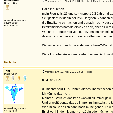
MissGonzo
Verfasst am: 10. Nov 2010 18:33
Titel: Mein Freund ist d
Bronze-User
Hallo ihr Lieben...
mein Freund ist 26 und seit knapp 1 1/2 Jahren drau
Seit gestern ist der in der PSK Bergisch Gladbach e
Anmeldungsdatum:
die Entgiftung zu machen und danach nach Hause
06.10.2010
Beiträge: 22
Bestimmt ist es hart die erste Zeit dort, aber es wir
Wie habt ihr euch motiviert durchzuhalten?Ich möcht
dass ich immer hinter ihm stehe, selbst wenn er die
War es für euch auch die erste Zeit schwer?Wie hab
Wäre froh über Antworten...vielen Lieben Dank im Vo
Nach oben
Trini
Verfasst am: 10. Nov 2010 23:08
Titel:
Platin-User
hi Miss Gonzo
du machst seid 1 1/2 Jahren dieses Theater schon 
Ich könnte das nicht.
Meinst du wirklich das ist es was du dir immer gew
Und er weiß genau das du immer zu ihm stehst, ja to
Warum sollte er sich dann noch mühe geben. Er wir
Anmeldungsdatum:
17.06.2009
Er ist wohl in dem Moment entzügig oder nüchtern g