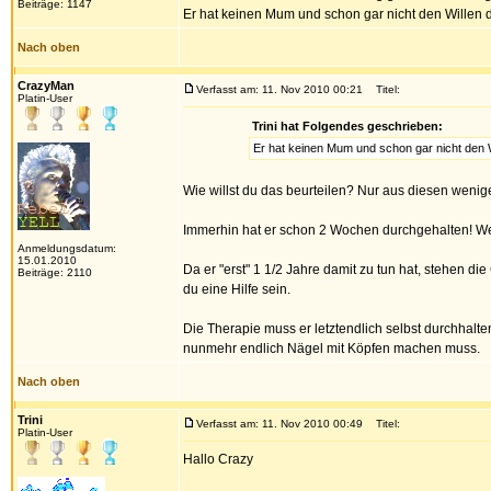
Beiträge: 1147
Er hat keinen Mum und schon gar nicht den Willen d
Nach oben
CrazyMan
Verfasst am: 11. Nov 2010 00:21
Titel:
Platin-User
Trini hat Folgendes geschrieben:
Er hat keinen Mum und schon gar nicht den Wi
Wie willst du das beurteilen? Nur aus diesen wenigen 
Immerhin hat er schon 2 Wochen durchgehalten! Wen
Anmeldungsdatum:
15.01.2010
Da er "erst" 1 1/2 Jahre damit zu tun hat, stehen d
Beiträge: 2110
du eine Hilfe sein.
Die Therapie muss er letztendlich selbst durchhalte
nunmehr endlich Nägel mit Köpfen machen muss.
Nach oben
Trini
Verfasst am: 11. Nov 2010 00:49
Titel:
Platin-User
Hallo Crazy