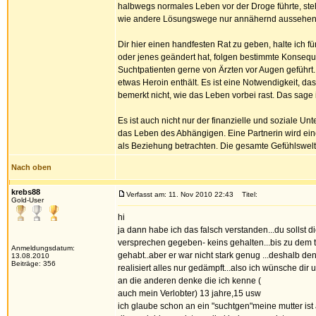
halbwegs normales Leben vor der Droge führte, steh
wie andere Lösungswege nur annähernd aussehen kö
Dir hier einen handfesten Rat zu geben, halte ich fü
oder jenes geändert hat, folgen bestimmte Konseque
Suchtpatienten gerne von Ärzten vor Augen geführt. 
etwas Heroin enthält. Es ist eine Notwendigkeit, d
bemerkt nicht, wie das Leben vorbei rast. Das sage
Es ist auch nicht nur der finanzielle und soziale U
das Leben des Abhängigen. Eine Partnerin wird eine 
als Beziehung betrachten. Die gesamte Gefühlswelt i
Nach oben
krebs88
Verfasst am: 11. Nov 2010 22:43
Titel:
Gold-User
hi
ja dann habe ich das falsch verstanden...du sollst 
versprechen gegeben- keins gehalten...bis zu dem ta
Anmeldungsdatum:
gehabt..aber er war nicht stark genug ...deshalb den
13.08.2010
Beiträge: 356
realisiert alles nur gedämpft...also ich wünsche dir 
an die anderen denke die ich kenne (
auch mein Verlobter) 13 jahre,15 usw
ich glaube schon an ein "suchtgen"meine mutter ist a