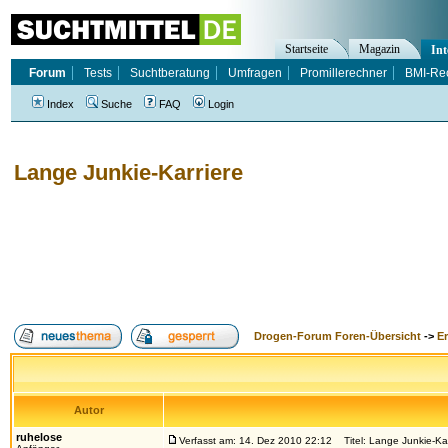
Startseite
Magazin
Int
Forum
Tests
Suchtberatung
Umfragen
Promillerechner
BMI-Re
Index
Suche
FAQ
Login
Lange Junkie-Karriere
Drogen-Forum Foren-Übersicht
->
E
Autor
ruhelose
Verfasst am: 14. Dez 2010 22:12
Titel: Lange Junkie-Kar