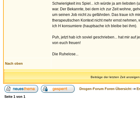
Schwierigkeit ins Spiel... ich würde ja am liebsten 
war. Der Bekannte, bei dem ich zur Zeit wohne, geh
um seinen Job nicht zu gefährden. Das traue ich mir
therapeutischen Kontext nicht mehr ernst nehmen, 
ich H konsumiere (hauptsache ich bleibe bei ihm).
Puh, jetzt hab ich soviel geschrieben... hat mir a
von euch freuen!
Die Ruhelose...
Nach oben
Beiträge der letzten Zeit anzeigen
Drogen-Forum Foren-Übersicht
->
E
Seite
1
von
1