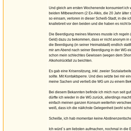
Und gleich am ersten Wochenende konsumiert ich wi
beiden Mitbewohnern (2 Ex-Alkis, die 20 Jahr älter s
so einsam, verloren in dieser Scheiß-Stadt, in die 
knallebreit vor den beiden und die haben es nicht be
Die Beerdigung meines Mannes musste ich regeln (wi
Geld) dazu zu bekommen, dass er nicht anonym in d
die Beerdigung (in seiner Heimatstadt) endlich statt
mir am Abend nach seiner Beerdigung in der WG ein
schon mein schlechtes Gewissen (wegen dem Shor
Alkoholrückfall zu beichten.
Es gab eine Krisensitzung, inkl. zweier Sozialarbe
sollte. Mit Kontaktsperre. Und dies setzte bei mir e
meine Sachen und verließ die WG um zu einem Bekan
Bei diesem Bekannten befinde ich mich nun seit gu
dürfte ich wieder in die WG zurück, allerdings mac
einfach meinen ganzen Konsum weiterhin verschwei
weiß, dass ich die nä#chste Gelegenheit (wohl sc
Scheiße, ich hab momentan keine Abstinenzentscheidu
Ich würd´s am liebsten aufmachen, nochmal in die 