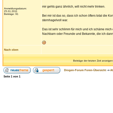
mir gehts ganz ähnlich, will nicht mehr trinken.
Anmeldungsdatum:
25.01.2011
Beiträge: 91
Bei mir ist das so, dass ich schon öfters total die
sternhagelvoll war.
Das ist sehr schlimm für mich und ich schäme mic
Nachbarn oder Freunde und Bekannte, die ich dann
Nach oben
Beiträge der letzten Zeit anzeigen
Drogen-Forum Foren-Übersicht
->
A
Seite
1
von
1