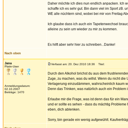
Daher möchte ich dies nun endlich anpacken. Ich we
schaffe ich es sehr gut. Bin dann viel im Sport zB.
WE alle nüchtern sind, wobei bei mir von Freitag A
Ich glaube dass ich auch ein Tapetenwechsel brauc
alleine zu sein um wieder zu mir zu kommen.
Es hilft aber sehr hier zu schreiben...Danke!
Nach oben
Jana
Verfasst am: 20. Dez 2010 18:36
Titel:
Platin-User
Durch den Alkohol brichst du aus dem frustrierend
Zuge, zu machen, was du willst. Wenn du nicht die U
Verlagerung einzudämmen, wahrscheinlich kaum was
Anmeldungsdatum:
Denn das Trinken, was natürlich auch ein Problem is
02.10.2007
Beiträge: 1470
Erlaube mir die Frage, was ist denn das für ein Man
und er sollte es sehen - dass du mächtig Probleme 
eben, dich ablenken.
Sorry, bin gerade ein wenig aufgewühlt. Kaufverträ