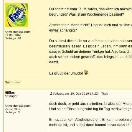
Du schreibst vom Teufelskreis, das kann ich nachvol
begründet? Was ist am Wochenende passiert?
Arbeitet dein Mann nicht? Hast du dich mal mit ihm
etwas abhängig?
Anmeldungsdatum:
25.08.2007
Beiträge: 81
Du solltest dich nicht so von ihm runterziehen lass
beeinflussen lassen. Es ist dein Leben. Ihm kann es
dass er Schuld an deinem Trinken hat. Also lass d
auch schon andere geschafft, das kriegst du auch hi
damit.
Es grüßt: der Smudo!
Nach oben
Hilflos
Verfasst am: 20. Dez 2010 14:22
Titel:
Anfänger
doch doch, er geht auch arbeiten. Ist aber der Mien
Anmeldungsdatum:
Und seine Einstellung wird tag für Tag merkwürdiger
20.12.2010
Beiträge: 3
Er hat aber kein Alkoholproblem. Er kann problemlos
mehr da ist, und selbst dann kommt es vor dass ich