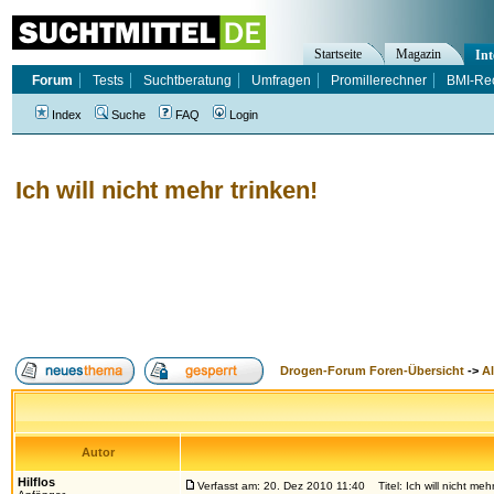
Startseite
Magazin
Int
Forum
Tests
Suchtberatung
Umfragen
Promillerechner
BMI-Re
Index
Suche
FAQ
Login
Ich will nicht mehr trinken!
Drogen-Forum Foren-Übersicht
->
A
Autor
Hilflos
Verfasst am: 20. Dez 2010 11:40
Titel: Ich will nicht mehr