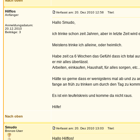
Nach oben
Hilflos
Verfasst am: 20. Dez 2010 12:58
Titel:
Anfänger
Hallo Smudo,
Anmeldungsdatum:
20.12.2010
Beiträge: 3
ich trinke schon zeit Jahren, aber in letzte Zeit wird
Meistens trinke ich alleine, oder heimlich.
Habe zeit ca 6 Wochen das Gefühl dass ich total ausg
er mir alles überlässt.
Arbeiten, einkaufen, Haushalt, für alles sorgen, etc.
Hätte so gerne dass er wenigstens mal ab und zu an mi
fange an früh zu trinken um durch den Tag zu komm
Es ist ein teufelskreis und komme da nicht raus.
Hilfe!
Nach oben
Smudo
Verfasst am: 20. Dez 2010 13:03
Titel:
Bronze-User
Hallo Hilflos!