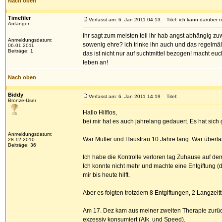
Nach oben
Timefiler
Verfasst am: 6. Jan 2011 04:13
Titel: ich kann darüber 
Anfänger
ihr sagt zum meisten teil ihr hab angst abhängig zuw
Anmeldungsdatum:
sowenig ehre? ich trinke ihn auch und das regelmäßi
06.01.2011
Beiträge: 1
das ist nicht nur auf suchtmittel bezogen! macht eu
leben an!
Nach oben
Biddy
Verfasst am: 6. Jan 2011 14:19
Titel:
Bronze-User
Hallo Hilflos,
bei mir hat es auch jahrelang gedauert. Es hat sic
Anmeldungsdatum:
War Mutter und Hausfrau 10 Jahre lang. War überlas
28.12.2010
Beiträge: 36
Ich habe die Kontrolle verloren lag Zuhause auf d
Ich konnte nicht mehr und machte eine Entgiftung (d
mir bis heute hilft.
Aber es folgten trotzdem 8 Entgiftungen, 2 Langze
Am 17. Dez kam aus meiner zweiten Therapie zurück.
exzessiv konsumiert (Alk. und Speed).