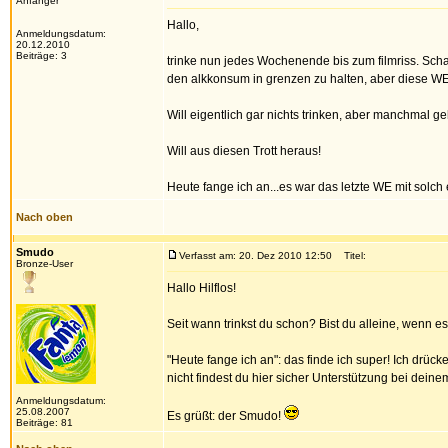
Anfänger
Hallo,
Anmeldungsdatum:
20.12.2010
Beiträge: 3
trinke nun jedes Wochenende bis zum filmriss. Sch
den alkkonsum in grenzen zu halten, aber diese WEs.
Will eigentlich gar nichts trinken, aber manchmal ge
Will aus diesen Trott heraus!
Heute fange ich an...es war das letzte WE mit solch
Nach oben
Smudo
Verfasst am: 20. Dez 2010 12:50
Titel:
Bronze-User
Hallo Hilflos!
Seit wann trinkst du schon? Bist du alleine, wenn e
"Heute fange ich an": das finde ich super! Ich drüc
nicht findest du hier sicher Unterstützung bei dei
Anmeldungsdatum:
25.08.2007
Es grüßt: der Smudo!
Beiträge: 81