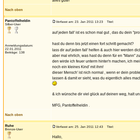
alles gute!
Nach oben
Pantoffelheldin
Verfasst am: 23. Jan 2011 13:23
Titel:
Silber-User
auf jeden fall' ist es schon mal gut , das du dein "
hast du denn bis jetzt einen fort schritt gemacht?
Anmeldungsdatum:
22.01.2011
lass dir auf jeden fall' helfen & auch hier werden di
Beiträge: 138
aber mal ehrlich, was hast du denn für en "Mann" z
den wirde ich feuer unterm hinter'n machen, ich mein
noch ein kleines Kind' mit ihm!
dieser Mensch' ist nich normal , wenn er dein proble
lassen & damit er sieht, was du eigentlich alles 
& ich wünsche dir viel glück auf deinen weg, halt u
MFG, Pantoffelheldin .
Nach oben
Ruhe
Verfasst am: 25. Jan 2011 12:43
Titel:
Bronze-User
Hallo,