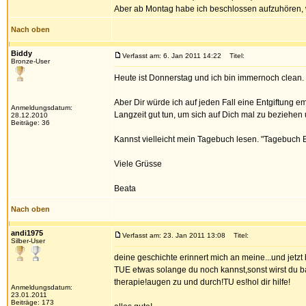
Aber ab Montag habe ich beschlossen aufzuhören, 
Nach oben
Biddy
Verfasst am: 6. Jan 2011 14:22
Titel:
Bronze-User
Heute ist Donnerstag und ich bin immernoch clean. 
Aber Dir würde ich auf jeden Fall eine Entgiftung 
Anmeldungsdatum:
Langzeit gut tun, um sich auf Dich mal zu beziehen u
28.12.2010
Beiträge: 36
Kannst vielleicht mein Tagebuch lesen. "Tagebuch 
Viele Grüsse
Beata
Nach oben
andi1975
Verfasst am: 23. Jan 2011 13:08
Titel:
Silber-User
deine geschichte erinnert mich an meine...und jetzt 
TUE etwas solange du noch kannst,sonst wirst du ba
therapie!augen zu und durch!TU es!hol dir hilfe!
Anmeldungsdatum:
23.01.2011
Beiträge: 173