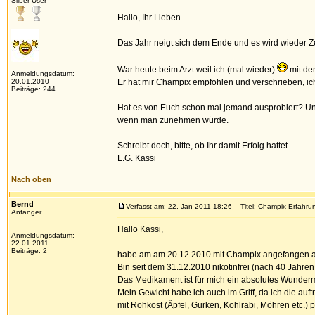
Silber-User
Hallo, Ihr Lieben...
Das Jahr neigt sich dem Ende und es wird wieder Zei
War heute beim Arzt weil ich (mal wieder)
mit de
Anmeldungsdatum:
20.01.2010
Er hat mir Champix empfohlen und verschrieben, ich 
Beiträge: 244
Hat es von Euch schon mal jemand ausprobiert? Und
wenn man zunehmen würde.
Schreibt doch, bitte, ob Ihr damit Erfolg hattet.
L.G. Kassi
Nach oben
Bernd
Verfasst am: 22. Jan 2011 18:26
Titel: Champix-Erfahru
Anfänger
Hallo Kassi,
Anmeldungsdatum:
22.01.2011
Beiträge: 2
habe am am 20.12.2010 mit Champix angefangen a
Bin seit dem 31.12.2010 nikotinfrei (nach 40 Jahre
Das Medikament ist für mich ein absolutes Wundermi
Mein Gewicht habe ich auch im Griff, da ich die auf
mit Rohkost (Äpfel, Gurken, Kohlrabi, Möhren etc.) pe