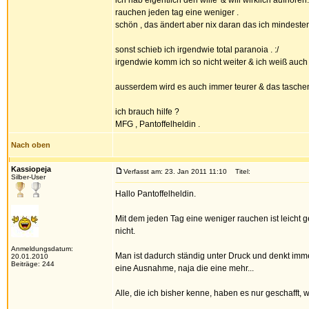
ich hab eigentlich den wille' & will wirklich aufhör
rauchen jeden tag eine weniger .
schön , das ändert aber nix daran das ich mindest
sonst schieb ich irgendwie total paranoia . :/
irgendwie komm ich so nicht weiter & ich weiß auch 
ausserdem wird es auch immer teurer & das tascheng
ich brauch hilfe ?
MFG , Pantoffelheldin .
Nach oben
Kassiopeja
Verfasst am: 23. Jan 2011 11:10
Titel:
Silber-User
Hallo Pantoffelheldin.
Mit dem jeden Tag eine weniger rauchen ist leicht g
nicht.
Anmeldungsdatum:
Man ist dadurch ständig unter Druck und denkt imme
20.01.2010
Beiträge: 244
eine Ausnahme, naja die eine mehr...
Alle, die ich bisher kenne, haben es nur geschafft,