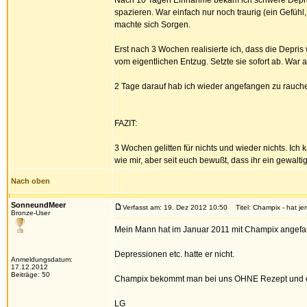
Nach 10 Tagen Einnahme bekam ich schwere Depress
spazieren. War einfach nur noch traurig (ein Gefüh
machte sich Sorgen.
Erst nach 3 Wochen realisierte ich, dass die Depris
vom eigentlichen Entzug. Setzte sie sofort ab. War
2 Tage darauf hab ich wieder angefangen zu rauchen
FAZIT:
3 Wochen gelitten für nichts und wieder nichts. Ich
wie mir, aber seit euch bewußt, dass ihr ein gewalt
Nach oben
SonneundMeer
Verfasst am: 19. Dez 2012 10:50
Titel: Champix - hat j
Bronze-User
Mein Mann hat im Januar 2011 mit Champix angefang
Depressionen etc. hatte er nicht.
Anmeldungsdatum:
17.12.2012
Beiträge: 50
Champix bekommt man bei uns OHNE Rezept und es
LG