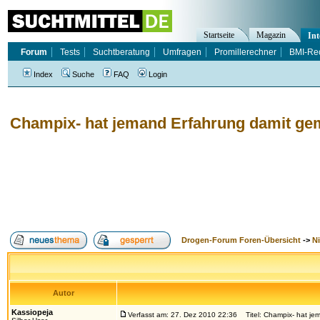
Startseite
Magazin
Int
Forum
Tests
Suchtberatung
Umfragen
Promillerechner
BMI-Re
Index
Suche
FAQ
Login
Champix- hat jemand Erfahrung damit ge
Drogen-Forum Foren-Übersicht
->
N
Autor
Kassiopeja
Verfasst am: 27. Dez 2010 22:36
Titel: Champix- hat je