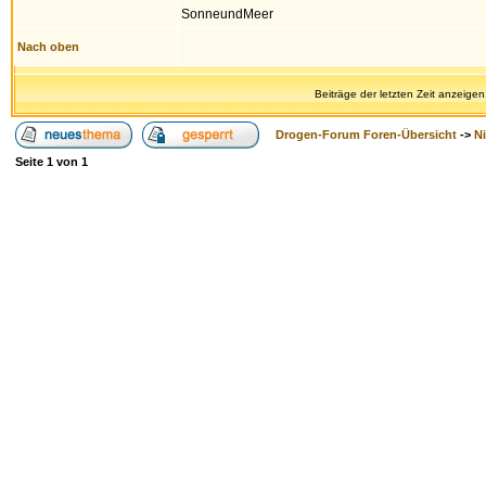
SonneundMeer
Nach oben
Beiträge der letzten Zeit anzeigen
Drogen-Forum Foren-Übersicht
->
N
Seite
1
von
1