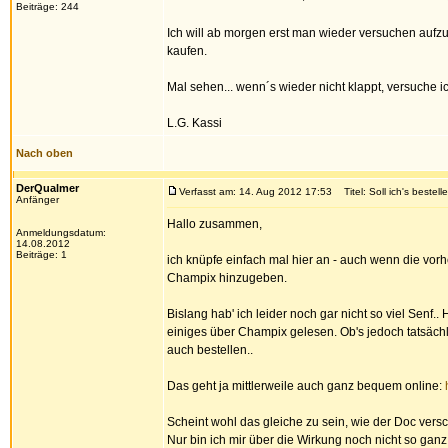
Beiträge: 244
Ich will ab morgen erst man wieder versuchen auf
kaufen.
Mal sehen... wenn´s wieder nicht klappt, versuche i
L.G. Kassi
Nach oben
DerQualmer
Verfasst am: 14. Aug 2012 17:53
Titel: Soll ich's bestell
Anfänger
Hallo zusammen,
Anmeldungsdatum:
14.08.2012
Beiträge: 1
ich knüpfe einfach mal hier an - auch wenn die vo
Champix hinzugeben.
Bislang hab' ich leider noch gar nicht so viel Senf
einiges über Champix gelesen. Ob's jedoch tatsächl
auch bestellen..
Das geht ja mittlerweile auch ganz bequem online:
Scheint wohl das gleiche zu sein, wie der Doc vers
Nur bin ich mir über die Wirkung noch nicht so ganz