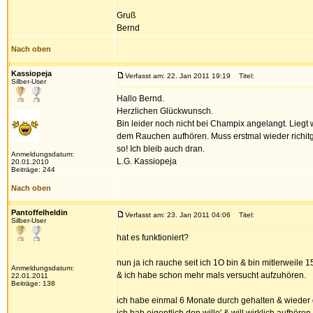
Gruß
Bernd
Nach oben
Kassiopeja
Verfasst am: 22. Jan 2011 19:19
Titel:
Silber-User
Hallo Bernd.
Herzlichen Glückwunsch.
Bin leider noch nicht bei Champix angelangt. Liegt
dem Rauchen aufhören. Muss erstmal wieder richitg
so! Ich bleib auch dran.
Anmeldungsdatum:
L.G. Kassiopeja
20.01.2010
Beiträge: 244
Nach oben
Pantoffelheldin
Verfasst am: 23. Jan 2011 04:06
Titel:
Silber-User
hat es funktioniert?
nun ja ich rauche seit ich 1O bin & bin mitlerweile 
Anmeldungsdatum:
& ich habe schon mehr mals versucht aufzuhören.
22.01.2011
Beiträge: 138
ich habe einmal 6 Monate durch gehalten & wieder