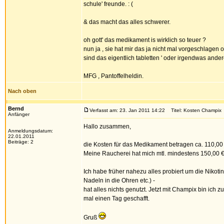
schule' freunde. : (
& das macht das alles schwerer.
oh gott' das medikament is wirklich so teuer ?
nun ja , sie hat mir das ja nicht mal vorgeschlagen 
sind das eigentlich tabletten ' oder irgendwas ande
MFG , Pantoffelheldin.
Nach oben
Bernd
Verfasst am: 23. Jan 2011 14:22
Titel: Kosten Champix
Anfänger
Hallo zusammen,
Anmeldungsdatum:
22.01.2011
Beiträge: 2
die Kosten für das Medikament betragen ca. 110,00 
Meine Raucherei hat mich mtl. mindestens 150,00 € 
Ich habe früher nahezu alles probiert um die Nikot
Nadeln in die Ohren etc.) -
hat alles nichts genutzt. Jetzt mit Champix bin ich z
mal einen Tag geschafft.
Gruß