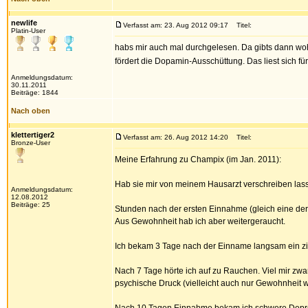
newlife
Verfasst am: 23. Aug 2012 09:17
Titel:
Platin-User
habs mir auch mal durchgelesen. Da gibts dann wohl 
fördert die Dopamin-Ausschüttung. Das liest sich fü
Anmeldungsdatum:
30.11.2011
Beiträge: 1844
Nach oben
klettertiger2
Verfasst am: 26. Aug 2012 14:20
Titel:
Bronze-User
Meine Erfahrung zu Champix (im Jan. 2011):
Hab sie mir von meinem Hausarzt verschreiben las
Anmeldungsdatum:
12.08.2012
Beiträge: 25
Stunden nach der ersten Einnahme (gleich eine der 
Aus Gewohnheit hab ich aber weitergeraucht.
Ich bekam 3 Tage nach der Einname langsam ein zi
Nach 7 Tage hörte ich auf zu Rauchen. Viel mir zwar 
psychische Druck (vielleicht auch nur Gewohnheit wa