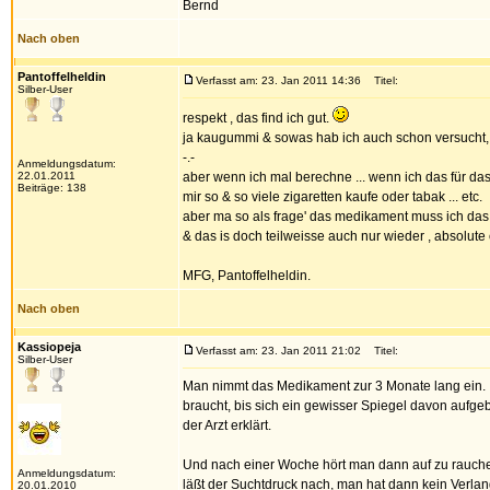
Bernd
Nach oben
Pantoffelheldin
Verfasst am: 23. Jan 2011 14:36
Titel:
Silber-User
respekt , das find ich gut.
ja kaugummi & sowas hab ich auch schon versucht, d
-.-
Anmeldungsdatum:
22.01.2011
aber wenn ich mal berechne ... wenn ich das für das
Beiträge: 138
mir so & so viele zigaretten kaufe oder tabak ... etc.
aber ma so als frage' das medikament muss ich d
& das is doch teilweisse auch nur wieder , absolute
MFG, Pantoffelheldin.
Nach oben
Kassiopeja
Verfasst am: 23. Jan 2011 21:02
Titel:
Silber-User
Man nimmt das Medikament zur 3 Monate lang ein. I
braucht, bis sich ein gewisser Spiegel davon aufge
der Arzt erklärt.
Und nach einer Woche hört man dann auf zu rauch
Anmeldungsdatum:
läßt der Suchtdruck nach, man hat dann kein Verlang
20.01.2010