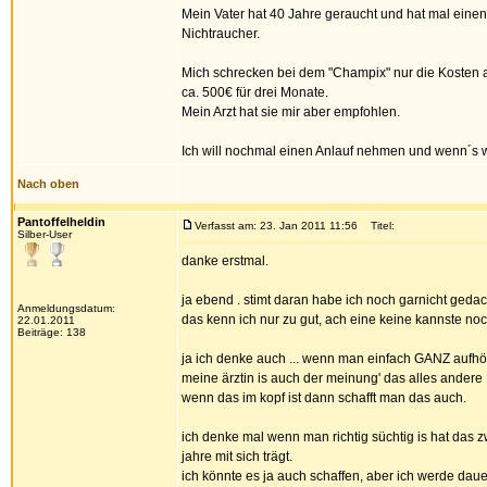
Mein Vater hat 40 Jahre geraucht und hat mal einen
Nichtraucher.
Mich schrecken bei dem "Champix" nur die Kosten a
ca. 500€ für drei Monate.
Mein Arzt hat sie mir aber empfohlen.
Ich will nochmal einen Anlauf nehmen und wenn´s w
Nach oben
Pantoffelheldin
Verfasst am: 23. Jan 2011 11:56
Titel:
Silber-User
danke erstmal.
ja ebend . stimt daran habe ich noch garnicht geda
Anmeldungsdatum:
das kenn ich nur zu gut, ach eine keine kannste noc
22.01.2011
Beiträge: 138
ja ich denke auch ... wenn man einfach GANZ aufhör
meine ärztin is auch der meinung' das alles andere
wenn das im kopf ist dann schafft man das auch.
ich denke mal wenn man richtig süchtig is hat das z
jahre mit sich trägt.
ich könnte es ja auch schaffen, aber ich werde daue