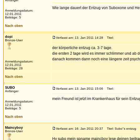
Anfänger
Wie lange dauert der Entzug von Suboxone und He
Anmeldungsdatum:
12.01.2011
Beiträge: 5
Nach oben
dopi
Verfasst am: 13. Jan 2011 14:28
Titel:
Bronze-User
der körperliche entzug ca. 3-7 tage.
die ersten 2 tage wird es immer schlimmer und ab 
danach kommen dann noch eine längere zeit psych
Anmeldungsdatum:
12.01.2011
Beiträge: 26
Nach oben
SUBO
Verfasst am: 13. Jan 2011 15:06
Titel:
Anfänger
mein Freund ist jetzt im Krankenhaus für sein Entz
Anmeldungsdatum:
12.01.2011
Beiträge: 5
Nach oben
Maincyboy
Verfasst am: 16. Jan 2011 20:37
Titel: Subo"s entzug
Bronze-User
Hy subo mein spname maincboy lese deinen beitrag h