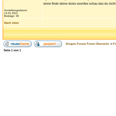
sinne finde deine dosis sxon/tex schau das du nich
Anmeldungsdatum:
13.01.2011
Beiträge: 36
Nach oben
Drogen-Forum Foren-Übersicht
->
F
Seite
1
von
1