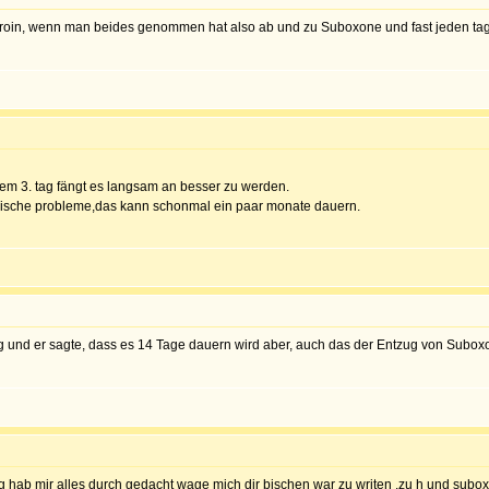
roin, wenn man beides genommen hat also ab und zu Suboxone und fast jeden ta
dem 3. tag fängt es langsam an besser zu werden.
ische probleme,das kann schonmal ein paar monate dauern.
ug und er sagte, dass es 14 Tage dauern wird aber, auch das der Entzug von Subo
ab mir alles durch gedacht wage mich dir bischen war zu writen .zu h und subox e