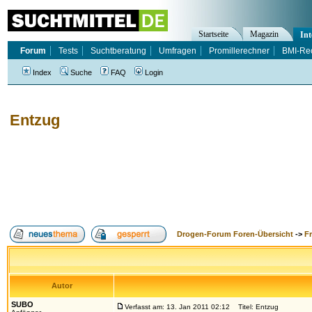
Startseite
Magazin
Int
Forum
Tests
Suchtberatung
Umfragen
Promillerechner
BMI-Re
Index
Suche
FAQ
Login
Entzug
Drogen-Forum Foren-Übersicht
->
F
Autor
SUBO
Verfasst am: 13. Jan 2011 02:12
Titel: Entzug