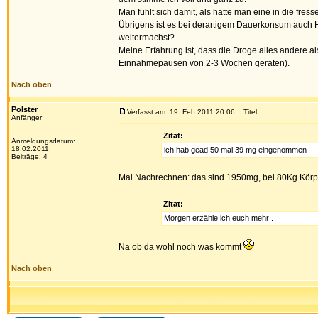
Man fühlt sich damit, als hätte man eine in die f
Übrigens ist es bei derartigem Dauerkonsum auch Hir
weitermachst?
Meine Erfahrung ist, dass die Droge alles andere 
Einnahmepausen von 2-3 Wochen geraten).
Nach oben
Polster
Verfasst am: 19. Feb 2011 20:06
Titel:
Anfänger
Zitat:
Anmeldungsdatum:
18.02.2011
ich hab gead 50 mal 39 mg eingenommen
Beiträge: 4
Mal Nachrechnen: das sind 1950mg, bei 80Kg Kör
Zitat:
Morgen erzähle ich euch mehr .
Na ob da wohl noch was kommt
Nach oben