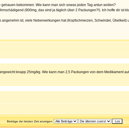
resse gehauen bekommen. Wie kann man sich sowas jeden Tag antun wollen?
nschädigend (900mg, das sind ja täglich über 2 Packungen?!). Ich hoffe dir ist kla
als angenehm ist, viele Nebenwirkungen hat (Kopfschmerzen, Schwindel, Übelkeit
pergewicht knapp 25mg/kg. Wie kann man 2,5 Packungen von dem Medikament au
Beiträge der letzten Zeit anzeigen: