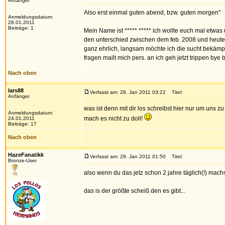
Anfänger
Also erst einmal guten abend, bzw. guten morgen"
Anmeldungsdatum:
28.01.2011
Beiträge: 1
Mein Name ist ***** ***** ich wollte euch mal etwa
den unterschied zwischen dem feb. 2008 und heute (
ganz ehrlich, langsam möchte ich die sucht bekämp
fragen mailt mich pers. an ich geh jetzt trippen bye
Nach oben
lars88
Verfasst am: 28. Jan 2011 03:22
Titel:
Anfänger
was ist denn mit dir los schreibst hier nur um uns z
Anmeldungsdatum:
mach es nicht zu doll!
24.01.2011
Beiträge: 17
Nach oben
HazeFanatikk
Verfasst am: 29. Jan 2011 01:50
Titel:
Bronze-User
also wenn du das jetz schon 2 jahre täglich(!) machs
das is der größte scheiß den es gibt...