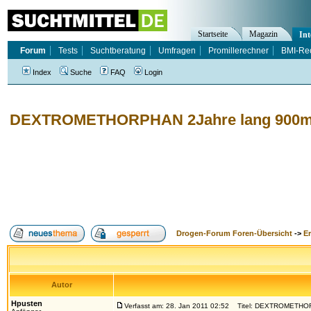
Startseite
Magazin
Int
Forum
Tests
Suchtberatung
Umfragen
Promillerechner
BMI-Re
Index
Suche
FAQ
Login
DEXTROMETHORPHAN 2Jahre lang 900mg
Drogen-Forum Foren-Übersicht
->
E
Autor
Hpusten
Verfasst am: 28. Jan 2011 02:52
Titel: DEXTROMETHORP