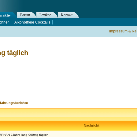
Forum
Lexikon
Kontakt
eraktiv
chner
Alkoholfreie Cocktails
Impressum & Rec
 täglich
rfahrungsberichte
Nachricht
HAN 2Jahre lang 900mg täglich