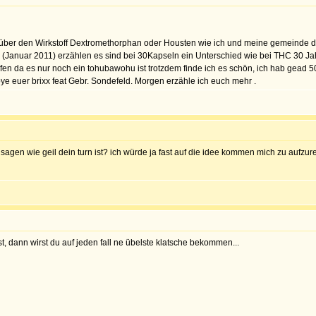
s über den Wirkstoff Dextromethorphan oder Housten wie ich und meine gemeinde da
Januar 2011) erzählen es sind bei 30Kapseln ein Unterschied wie bei THC 30 Jahre
fen da es nur noch ein tohubawohu ist trotzdem finde ich es schön, ich hab gead
 bye euer brixx feat Gebr. Sondefeld. Morgen erzähle ich euch mehr .
u sagen wie geil dein turn ist? ich würde ja fast auf die idee kommen mich zu aufzu
t, dann wirst du auf jeden fall ne übelste klatsche bekommen...