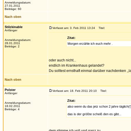
Anmeldungsdatum:
27.01.2011
Beiträge: 60
Nach oben
Stilzkinable
Verfasst am: 3. Feb 2011 13:24
Titel:
Anfänger
Zitat:
Anmeldungsdatum:
28.01.2011
Morgen erzähle ich euch mehr .
Beiträge: 2
oder auch nicht...
endlich im Krankenhaus gelandet?
Du solltest ernsthaft einmal darüber nachdenken ,,
Nach oben
Polster
Verfasst am: 18. Feb 2011 20:10
Titel:
Anfänger
Zitat:
Anmeldungsdatum:
18.02.2011
also wenn du das jetz schon 2 jahre täglich(!
Beiträge: 4
das is der größte scheiß den es gibt...
dem stimme ich voll und ganz zu.