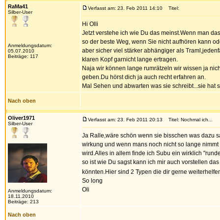
RaMa41
Verfasst am: 23. Feb 2011 14:10
Titel:
Silber-User
Hi Olli
Jetzt verstehe ich wie Du das meinst.Wenn man das v
so der beste Weg, wenn Sie nicht aufhören kann ode
Anmeldungsdatum:
aber sicher viel stärker abhängiger als Traml,jedenf
05.07.2010
Beiträge: 117
klaren Kopf garnicht lange ertragen.
Naja wir können lange rumrätzeln wir wissen ja nicht
geben.Du hörst dich ja auch recht erfahren an.
Mal Sehen und abwarten was sie schreibt...sie hat 
Nach oben
Oliver1971
Verfasst am: 23. Feb 2011 20:13
Titel: Nochmal ich...
Silber-User
Ja Ralle,wäre schön wenn sie bisschen was dazu sa
wirkung und wenn mans noch nicht so lange nimmt e
wird.Alles in allem finde ich Subu ein wirklich "ru
so ist wie Du sagst kann ich mir auch vorstellen da
könnten.Hier sind 2 Typen die dir gerne weiterhelf
So long
Oli
Anmeldungsdatum:
18.11.2010
Beiträge: 213
Nach oben