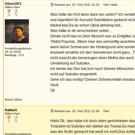
Oliver1971
Verfasst am: 23. Feb 2011 11:03
Titel: Hallo
Silber-User
Was hätte der Arzt denn dann tun sollen? Ich verste
und eigentlich für Kurzzeit Substitution gedacht is
bleibst klar.Da du schon Opiat abhänig bist...
Was hätte er dir verschreiben sollen...
Denke nicht das es Dein Wunsch war zu Entgiften a
Tilidin/Traumal...Wenn man das vernünftig auschleic
wenn keine Schmerzen der Hintergrund sind sonder
Anmeldungsdatum:
18.11.2010
Insoweit verstehe ich den Vorredenen nicht ganz..
Beiträge: 213
nicht zurecht,die bevorzugen dann Metha das auch 
Umstellung auf Subutex...
Ich denke der Doc hat sich nach Deinen Wünschen ger
nicht auf Subutex eingestellt.
Sehe ich das richtig?.Deinen Schmerzmittel missbra
Gruß
Oli
Nach oben
RaMa41
Verfasst am: 23. Feb 2011 11:54
Titel:
Silber-User
Hallo Oli...das habe ich doch oben geschrieben das
Trotzdem ist Subotex viel stärker als Tramal.Es mac
was die Ärztin gemacht hat weiß ich nicht.Das ric
Anmeldungsdatum: