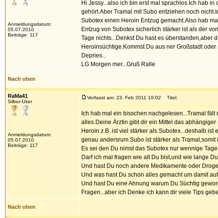
Hi Jessy...also ich bin erst mal sprachlos.Ich hab 
gehört.Aber Tramal mit Subo entziehen noch nicht.I
Subotex einen Heroin Entzug gemacht.Also hab mal 
Anmeldungsdatum:
Entzug von Subotex sicherlich stärker ist als der von
05.07.2010
Beiträge: 117
Tage nichts...Denkst Du hast es überstanden,aber d
Heroinsüchtige.Kommst Du aus ner Großstadt oder 
Depries...
LG Morgen mer...Gruß Ralle
Nach oben
RaMa41
Verfasst am: 23. Feb 2011 10:02
Titel:
Silber-User
Ich hab mal ein bisschen nachgelesen...Tramal fält 
alles.Deine Ärztin gibt dir ein Mittel das abhängiger
Heroin z.B. ist viel stärker als Subotex...deshalb i
Anmeldungsdatum:
genau andersrum.Subo ist stärker als Tramal,somit i
05.07.2010
Beiträge: 117
Es sei den Du nimst das Subotex nur wennige Tage 2
Darf ich mal fragen wie alt Du bist,und wie lange
Und hast Du noch andere Medikamente oder Dro
Und was hast Du schon alles gemacht um damit auf 
Und hast Du eine Ahnung warum Du Süchtig geworden 
Fragen...aber ich Denke ich kann dir viele Tips gebe
Nach oben