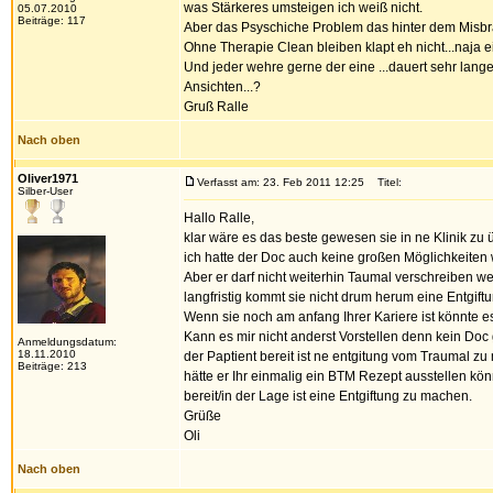
was Stärkeres umsteigen ich weiß nicht.
05.07.2010
Beiträge: 117
Aber das Psyschiche Problem das hinter dem Misbrau
Ohne Therapie Clean bleiben klapt eh nicht...naja ei
Und jeder wehre gerne der eine ...dauert sehr lange
Ansichten...?
Gruß Ralle
Nach oben
Oliver1971
Verfasst am: 23. Feb 2011 12:25
Titel:
Silber-User
Hallo Ralle,
klar wäre es das beste gewesen sie in ne Klinik 
ich hatte der Doc auch keine großen Möglichkeiten
Aber er darf nicht weiterhin Taumal verschreiben we
langfristig kommt sie nicht drum herum eine Entgif
Wenn sie noch am anfang Ihrer Kariere ist könnte es
Kann es mir nicht anderst Vorstellen denn kein Do
Anmeldungsdatum:
18.11.2010
der Paptient bereit ist ne entgitung vom Traumal zu 
Beiträge: 213
hätte er Ihr einmalig ein BTM Rezept ausstellen könn
bereit/in der Lage ist eine Entgiftung zu machen.
Grüße
Oli
Nach oben