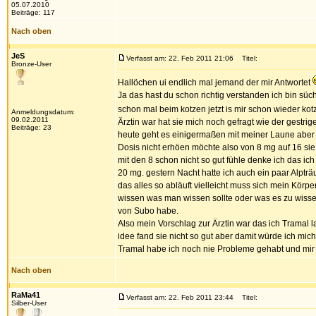
05.07.2010
Beiträge: 117
Nach oben
JeS
Verfasst am: 22. Feb 2011 21:06
Titel:
Bronze-User
Hallöchen ui endlich mal jemand der mir Antwortet
Ja das hast du schon richtig verstanden ich bin süch
schon mal beim kotzen jetzt is mir schon wieder ko
Anmeldungsdatum:
09.02.2011
Ärztin war hat sie mich noch gefragt wie der gestrig
Beiträge: 23
heute geht es einigermaßen mit meiner Laune aber 
Dosis nicht erhöen möchte also von 8 mg auf 16 si
mit den 8 schon nicht so gut fühle denke ich das 
20 mg. gestern Nacht hatte ich auch ein paar Alpträ
das alles so abläuft vielleicht muss sich mein Körp
wissen was man wissen sollte oder was es zu wissen 
von Subo habe.
Also mein Vorschlag zur Ärztin war das ich Tramal 
idee fand sie nicht so gut aber damit würde ich mich
Tramal habe ich noch nie Probleme gehabt und mir
Nach oben
RaMa41
Verfasst am: 22. Feb 2011 23:44
Titel:
Silber-User