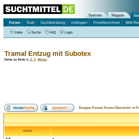
Startseite
Magazin
Int
Forum
Tests
Suchtberatung
Umfragen
Promillerechner
BMI-Re
Index
Suche
FAQ
Login
Tramal Entzug mit Subotex
Gehe zu Seite
1
,
2
,
3
Weiter
Drogen-Forum Foren-Übersicht
->
F
Autor