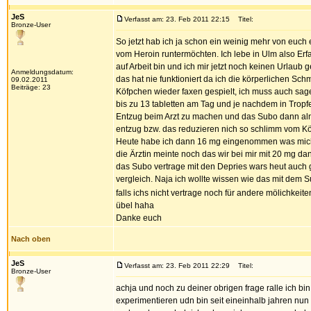
JeS
Verfasst am: 23. Feb 2011 22:15
Titel:
Bronze-User
So jetzt hab ich ja schon ein weinig mehr von euch 
vom Heroin runtermöchten. Ich lebe in Ulm also Erfa
auf Arbeit bin und ich mir jetzt noch keinen Urla
Anmeldungsdatum:
das hat nie funktioniert da ich die körperlichen S
09.02.2011
Beiträge: 23
Köfpchen wieder faxen gespielt, ich muss auch sag
bis zu 13 tabletten am Tag und je nachdem in Trop
Entzug beim Arzt zu machen und das Subo dann alng
entzug bzw. das reduzieren nich so schlimm vom Kö
Heute habe ich dann 16 mg eingenommen was mich wu
die Ärztin meinte noch das wir bei mir mit 20 mg d
das Subo vertrage mit den Depries wars heut auch ga
vergleich. Naja ich wollte wissen wie das mit dem S
falls ichs nicht vertrage noch für andere mölichkei
übel haha
Danke euch
Nach oben
JeS
Verfasst am: 23. Feb 2011 22:29
Titel:
Bronze-User
achja und noch zu deiner obrigen frage ralle ich bin 
experimentieren udn bin seit eineinhalb jahren nun 