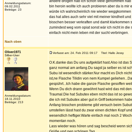
andere drogen hab ich schon viele genommen hab sc
Anmeldungsdatum:
bin heroin wollte ich auch probieren aber da is mir 
09.02.2011
Beiträge: 23
würde ich wahrscheinlich nie wieder weggkommen es
das hat alles auch sehr viel mit meiner kindheit u
bisschen besser verkraften und damit klarkommen so
zumindest weg vom opiat sonst wär ich nicht in d
einfach nicht mein leben mit der sucht verbringen.
Nach oben
Oliver1971
Verfasst am: 24. Feb 2011 09:17
Titel: Hallo Jessy
Silber-User
O.K.danke das Du uns aufgeklärt hast.Also ist das S
ganz normal am anfang.Du sagst ja selber es ist sch
Subu ist wesendlich stärker.Nur macht es Dich nich
ist,ne Flasche Tilidin von nem Kumpel geliehen...D
gespührt...Ich habe die ganze Flasche gesoffen weil i
Wenn Du dich drann gewöhnt hast wird das mit den 
Traumal.Die hat Subutex eben nicht das ist so gewo
Anmeldungsdatum:
18.11.2010
die ich mit Subutex aber gut in Griff bekommen ha
Beiträge: 213
Anfang bisschen probleme gibt versuch beim Subute
umstellen lässt hast du zwar einen dichten Kopf und
wesendlich heftiger.Warte einfach mal noch 2 Woch
momentan noch.
Lass wieder was hören und sag bescheid wenn sich 
Grüße und nen schönen Tag