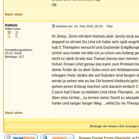
Oli
Nach oben
RaMa41
Verfasst am: 24. Feb 2011 18:19
Titel:
Silber-User
Hi Jessy...Sorry mit dem Naman,aber Jenny ist ja au
doppelt so alt wie Du.Und ich habe sehr spät angefa
hab 5 Therapien versucht und Dutzende Entgiftunge
Anmeldungsdatum:
schön was hinter mir.Wie ich ja schon am Anfang ge
05.07.2010
Beiträge: 117
nicht so stark ist wie das Tramal.Genau das meinen 
hohen Dosen.Und genau das kann zum Problem bei D
deine Ärztin dir zu dem Subo noch ein Antidepressiv
ertragen.Viele Jankis die auf Subotex sind fangen 
wirste ja sehen wie es bei Dir kommt.Vielleicht geht 
gehen,einen Entzug machen und danach einfach Clea
Cance hat Clean zu bleiben.Und ohne Therapie...na
Aber eins ist klar.,, zu lernen seine Sucht zu akz
harter und langer langer Weg. ...willst Du ne Ther
Nach oben
Beiträge der letzten Zeit anzeigen
Drogen-Forum Foren-Übersicht
->
F