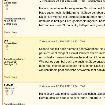
JeS
Verfasst am: 20. Feb 2011 19:58
Titel: Tramal Entzug m
Bronze-User
Hallo ich mache am Monatg meine Substizion mit S
Habe zuvor noch nie Erfahrung mit Subo gehabt gib
Da ich am Montag mit Entzugserscheinungen zum Ar
Anmeldungsdatum:
dann diese heftigen Entzugserscheinungen zu bekom
09.02.2011
Beiträge: 23
bekomme ich vom Subo richtig heftige Entzugsersc
Nach oben
JeS
Verfasst am: 21. Feb 2011 21:23
Titel:
Bronze-User
Schade das mir noch niemand geantwortet hat. Naja
gar nicht wohl mir geht es total schlecht aber zum 
nichts lust ich versuche die woche mal damit klar
Anmeldungsdatum:
Wie war es denn bei euch die auch mit Subo entzog
09.02.2011
Beiträge: 23
dem Kopf momentan kann ich mir so einen Entzug gar
wirklich für ein paar hilfreiche Antworten sehr dank
Nach oben
RaMa41
Verfasst am: 22. Feb 2011 19:04
Titel:
Silber-User
Hallo Jessy...sag mal verstehe ich das richtig...Du b
Heroin?also ich habe eine sehr lange und große Erfa
Anmeldungsdatum: