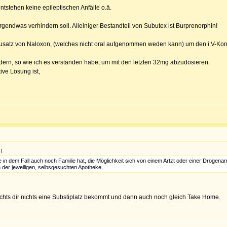
stehen keine epileptischen Anfälle o.ä.
gendwas verhindern soll. Alleiniger Bestandteil von Subutex ist Burprenorphin!
Zusatz von Naloxon, (welches nicht oral aufgenommen weden kann) um den i.V-Ko
ndern, so wie ich es verstanden habe, um mit den letzten 32mg abzudosieren.
ive Lösung ist,
:
in dem Fall auch noch Familie hat, die Möglichkeit sich von einem Artzt oder einer Drogenam
er jeweiligen, selbsgesuchten Apotheke.
ichts dir nichts eine Substiplatz bekommt und dann auch noch gleich Take Home.