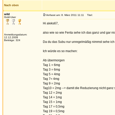
Nach oben
wild
Verfasst am: 8. März 2011 11:11
Titel:
Gold-User
Hi aleks67,
also wie so wie Fenta sehe ich das ganz und gar ni
Anmeldungsdatum:
12.12.2009
Beiträge: 324
Da du das Subu nur unregelmäßig nimmst sehe ich d
Ich würde es so machen:
Ab übermorgen
Tag 1 = 6mg
Tag 3 = 6mg
Tag 5 = 4mg
Tag 7= 4mg
Tag 9 = 2mg
Tag10 = 2mg --> damit die Reduzierung nicht ganz so
Tag 12 = 2mg
Tag 14 = 1mg
Tag 15 = 1mg
Tag 17 = 0,5mg
Tag 19 = 0,5mg