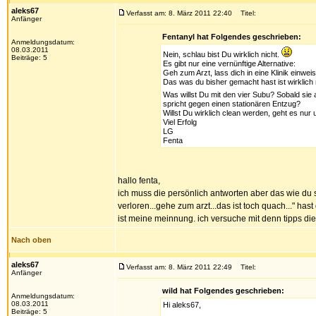
aleks67
Verfasst am: 8. März 2011 22:40
Titel:
Anfänger
Fentanyl hat Folgendes geschrieben:
Anmeldungsdatum:
08.03.2011
Nein, schlau bist Du wirklich nicht.
Beiträge: 5
Es gibt nur eine vernünftige Alternative:
Geh zum Arzt, lass dich in eine Klinik einwei
Das was du bisher gemacht hast ist wirklich n
Was willst Du mit den vier Subu? Sobald sie
spricht gegen einen stationären Entzug?
Willst Du wirklich clean werden, geht es nur 
Viel Erfolg
LG
Fenta
hallo fenta,
ich muss die persönlich antworten aber das wie du s
verloren...gehe zum arzt...das ist toch quach..." ha
ist meine meinnung. ich versuche mit denn tipps die
Nach oben
aleks67
Verfasst am: 8. März 2011 22:49
Titel:
Anfänger
wild hat Folgendes geschrieben:
Anmeldungsdatum:
08.03.2011
Hi aleks67,
Beiträge: 5