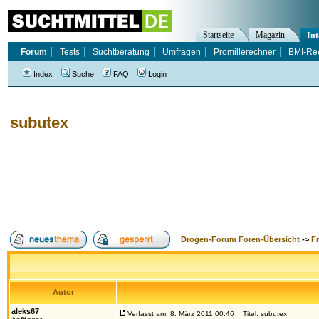
Startseite
Magazin
Int
Forum
Tests
Suchtberatung
Umfragen
Promillerechner
BMI-Re
Index
Suche
FAQ
Login
subutex
Drogen-Forum Foren-Übersicht
->
F
Autor
aleks67
Verfasst am: 8. März 2011 00:46
Titel: subutex