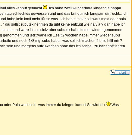
ptivat alles kapput gemacht
. ich habe zwei wunderbare kinder die pappa
en tag schlechtes gewiessen und und das bringt mich langsam um, echt... ich
n und habe kein kraft mehr für so was...ich habe immer schwarz meta oder pola
. " diu sollst subutex nehmen da gibt keine entzug! wie naiv a ? dan habe ich
hne meta und ware ich so stolz aber subutex habe immer wieder genommen
8 mg genommen und jetzt warte ich ...seit 2 wochen habe immer wieder subu
rbeite und noch 4x8 mg. subu habe...was soll ich machen ? bitte hilft mir ?
 clean sein und morgens aufzuwachen ohne das ich schnell zu bahnhoff fahren
Subu oder Pola wechseln, was immer du kriegen kannst.So wird nix
Was