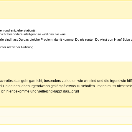
sen und entziehe stationär.
icht besonders intelligent,so wird das nie was.
 alle sind hast Du das gleiche Problem, damit kommst Du nie runter, Du wirst von H auf Sub
unter ärztlicher Führung.
chreibst das geht garnicht, besonders zu leuten wie wir sind und die irgendwie hil
st du in deinen leben irgendwann gekämpft etwas zu schaffen...mann muss nicht sofo
 ich hier bekomme und vielleicht klappt das...grüß