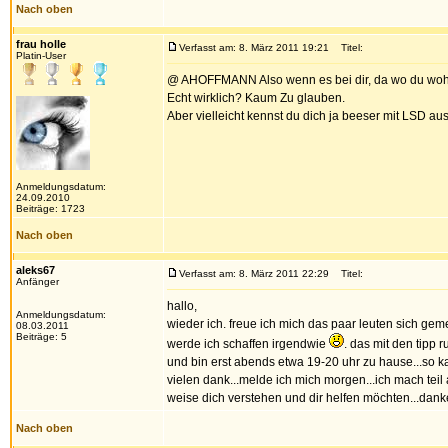
Nach oben
frau holle
Verfasst am: 8. März 2011 19:21
Titel:
Platin-User
@ AHOFFMANN Also wenn es bei dir, da wo du wohnst, 
Echt wirklich? Kaum Zu glauben.
Aber vielleicht kennst du dich ja beeser mit LSD a
Anmeldungsdatum:
24.09.2010
Beiträge: 1723
Nach oben
aleks67
Verfasst am: 8. März 2011 22:29
Titel:
Anfänger
hallo,
Anmeldungsdatum:
wieder ich. freue ich mich das paar leuten sich gem
08.03.2011
Beiträge: 5
werde ich schaffen irgendwie
. das mit den tipp 
und bin erst abends etwa 19-20 uhr zu hause...so k
vielen dank...melde ich mich morgen...ich mach teil
weise dich verstehen und dir helfen möchten...danke
Nach oben