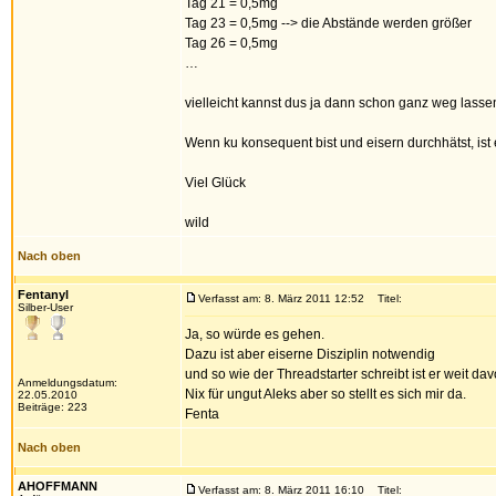
Tag 21 = 0,5mg
Tag 23 = 0,5mg --> die Abstände werden größer
Tag 26 = 0,5mg
…
vielleicht kannst dus ja dann schon ganz weg lassen
Wenn ku konsequent bist und eisern durchhätst, ist
Viel Glück
wild
Nach oben
Fentanyl
Verfasst am: 8. März 2011 12:52
Titel:
Silber-User
Ja, so würde es gehen.
Dazu ist aber eiserne Disziplin notwendig
und so wie der Threadstarter schreibt ist er weit dav
Anmeldungsdatum:
Nix für ungut Aleks aber so stellt es sich mir da.
22.05.2010
Beiträge: 223
Fenta
Nach oben
AHOFFMANN
Verfasst am: 8. März 2011 16:10
Titel: