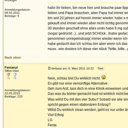
Anfänger
hallo ihr lieben, bin neue hier und brauche paar tip
Anmeldungsdatum:
lieben und Papa brauchen, aber Papa hat immer wie
08.03.2011
Beiträge: 5
bin seit 20 jahren auf heroin immer wieder. habe x-
gekauft und immer wieder aber nicht richtig genomme
30 stunden geschaft ohne alles unds habe 8 mg su
(sogar gedrückt...)...und jetzt SCHOck...lhabe geda
genommen unregelmässig( immer wieder wenn ich gedac
habe gedacht das ich schlau bin aber wenn ich das 
muss...wie dosiere ich diese vier stück ?bitte, bitte...
Nach oben
Fentanyl
Verfasst am: 8. März 2011 10:22
Titel:
Silber-User
Nein, schlau bist Du wirklich nicht.
Es gibt nur eine vernünftige Alternative:
Geh zum Arzt, lass dich in eine Klinik einweisen und
Anmeldungsdatum:
22.05.2010
Das was du bisher gemacht hast ist wirklich nicht be
Beiträge: 223
Was willst Du mit den vier Subu? Sobald sie alle s
spricht gegen einen stationären Entzug?
Willst Du wirklich clean werden, geht es nur unter ä
Viel Erfolg
LG
Fenta