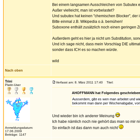
Bei einem langsamen Ausschleichen von Subutex ent
Außer vielleicht, man ist vorbelastet?
Und subutex hat keinen "chemischen Blocker", der ir
Bitte einmal z.B. Wikipedia o.ä. bemühen!
Suboxone enthält zusätzlich noch einen geringen 
Außerdem geht es hier ja nicht um Substitution, so
Und ich sage nicht, dass mein Vorschlag DIE ultimat
sonder dass ICH es so machen würde.
wild
Nach oben
Trini
Verfasst am: 8. März 2011 17:40
Titel:
Platin-User
AHOFFMANN hat Folgendes geschrieben
Ausserdem, gibt es wen man arbeitet und wie 
bekommt man dann per Wochenabgabe, von d
Und wieder bin ich anderer Meinung
Ich habe nämlich noch nie gehört das man so mir n
So einfach ist das dann nun auch nicht
Anmeldungsdatum:
17.06.2009
Beiträge: 1147