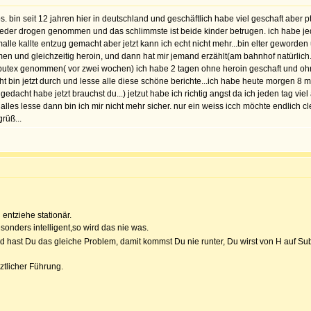
ps. bin seit 12 jahren hier in deutschland und geschäftlich habe viel geschaft aber 
der drogen genommen und das schlimmste ist beide kinder betrugen. ich habe jed
malle kallte entzug gemacht aber jetzt kann ich echt nicht mehr...bin elter geworde
n und gleichzeitig heroin, und dann hat mir jemand erzählt(am bahnhof natürlich..
butex genommen( vor zwei wochen) ich habe 2 tagen ohne heroin geschaft und o
cht bin jetzt durch und lesse alle diese schöne berichte...ich habe heute morgen 
ht habe jetzt brauchst du...) jetzut habe ich richtig angst da ich jeden tag viel a
alles lesse dann bin ich mir nicht mehr sicher. nur ein weiss icch möchte endlich
grüß...
 entziehe stationär.
sonders intelligent,so wird das nie was.
ind hast Du das gleiche Problem, damit kommst Du nie runter, Du wirst von H auf 
rztlicher Führung.