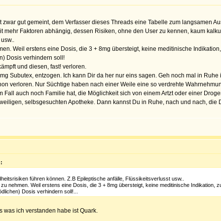
 ist zwar gut gemeint, dem Verfasser dieses Threads eine Tabelle zum langsamen Au
weit mehr Faktoren abhängig, dessen Risiken, ohne den User zu kennen, kaum kalku
 usw..
hmen. Weil erstens eine Dosis, die 3 + 8mg übersteigt, keine meditinische Indikatio
n) Dosis verhindern soll!
mpft und diesen, fast! verloren.
4 mg Subutex, entzogen. Ich kann Dir da her nur eins sagen. Geh noch mal in Ruhe i
hon verloren. Nur Süchtige haben nach einer Weile eine so verdrehte Wahrnehmung
 Fall auch noch Familie hat, die Möglichkeit sich von einem Artzt oder einer Droge
ligen, selbsgesuchten Apotheke. Dann kannst Du in Ruhe, nach und nach, die Do
:
itsrisiken führen können. Z.B Epileptische anfälle, Flüssikeitsverlusst usw..
x zu nehmen. Weil erstens eine Dosis, die 3 + 8mg übersteigt, keine meditinische Indikation, 
dlichen) Dosis verhindern soll!...
s was ich verstanden habe ist Quark.