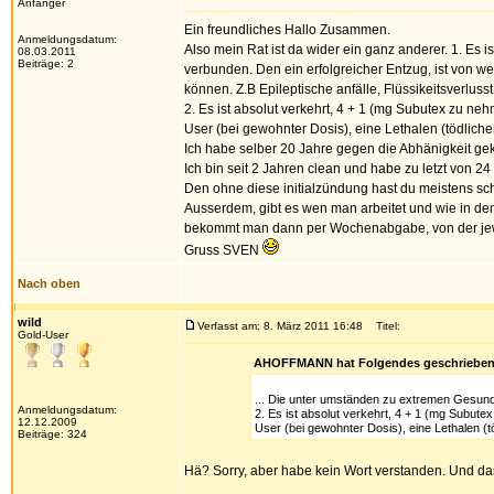
Anfänger
Ein freundliches Hallo Zusammen.
Anmeldungsdatum:
Also mein Rat ist da wider ein ganz anderer. 1. Es
08.03.2011
Beiträge: 2
verbunden. Den ein erfolgreicher Entzug, ist von 
können. Z.B Epileptische anfälle, Flüssikeitsverlusst
2. Es ist absolut verkehrt, 4 + 1 (mg Subutex zu ne
User (bei gewohnter Dosis), eine Lethalen (tödliche
Ich habe selber 20 Jahre gegen die Abhänigkeit gekä
Ich bin seit 2 Jahren clean und habe zu letzt von 2
Den ohne diese initialzündung hast du meistens sc
Ausserdem, gibt es wen man arbeitet und wie in dem
bekommt man dann per Wochenabgabe, von der jewei
Gruss SVEN
Nach oben
wild
Verfasst am: 8. März 2011 16:48
Titel:
Gold-User
AHOFFMANN hat Folgendes geschrieben
... Die unter umständen zu extremen Gesundhe
Anmeldungsdatum:
2. Es ist absolut verkehrt, 4 + 1 (mg Subute
12.12.2009
User (bei gewohnter Dosis), eine Lethalen (tö
Beiträge: 324
Hä? Sorry, aber habe kein Wort verstanden. Und da