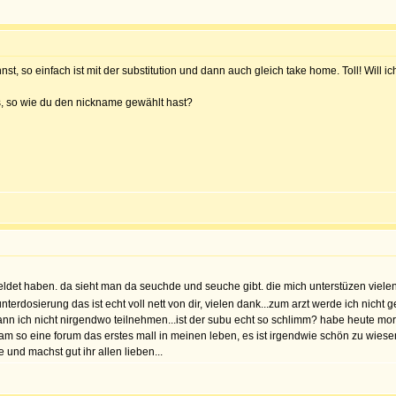
so einfach ist mit der substitution und dann auch gleich take home. Toll! Will ic
us, so wie du den nickname gewählt hast?
eldet haben. da sieht man da seuchde und seuche gibt. die mich unterstüzen vielen
runterdosierung das ist echt voll nett von dir, vielen dank...zum arzt werde ich nicht 
ann ich nicht nirgendwo teilnehmen...ist der subu echt so schlimm? habe heute mo
 am so eine forum das erstes mall in meinen leben, es ist irgendwie schön zu wiesen
 und machst gut ihr allen lieben...