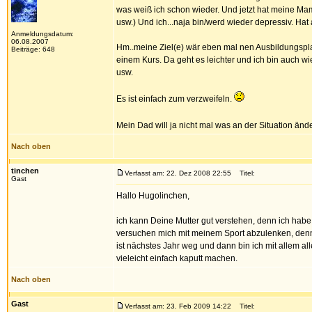
was weiß ich schon wieder. Und jetzt hat meine Ma
usw.) Und ich...naja bin/werd wieder depressiv. Ha
Anmeldungsdatum:
06.08.2007
Hm..meine Ziel(e) wär eben mal nen Ausbildungsplatz 
Beiträge: 648
einem Kurs. Da geht es leichter und ich bin auch
usw.
Es ist einfach zum verzweifeln.
Mein Dad will ja nicht mal was an der Situation änd
Nach oben
tinchen
Verfasst am: 22. Dez 2008 22:55
Titel:
Gast
Hallo Hugolinchen,
ich kann Deine Mutter gut verstehen, denn ich habe d
versuchen mich mit meinem Sport abzulenken, denn 
ist nächstes Jahr weg und dann bin ich mit allem 
vieleicht einfach kaputt machen.
Nach oben
Gast
Verfasst am: 23. Feb 2009 14:22
Titel: