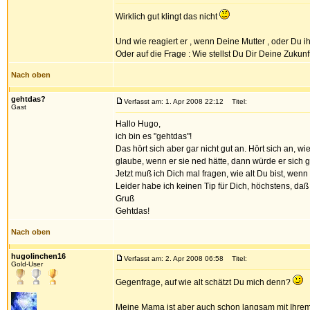
Wirklich gut klingt das nicht
Und wie reagiert er , wenn Deine Mutter , oder Du i
Oder auf die Frage : Wie stellst Du Dir Deine Zukunf
Nach oben
gehtdas?
Verfasst am: 1. Apr 2008 22:12
Titel:
Gast
Hallo Hugo,
ich bin es "gehtdas"!
Das hört sich aber gar nicht gut an. Hört sich an, wi
glaube, wenn er sie ned hätte, dann würde er sich 
Jetzt muß ich Dich mal fragen, wie alt Du bist, wenn 
Leider habe ich keinen Tip für Dich, höchstens, da
Gruß
Gehtdas!
Nach oben
hugolinchen16
Verfasst am: 2. Apr 2008 06:58
Titel:
Gold-User
Gegenfrage, auf wie alt schätzt Du mich denn?
Meine Mama ist aber auch schon langsam mit Ihrem 