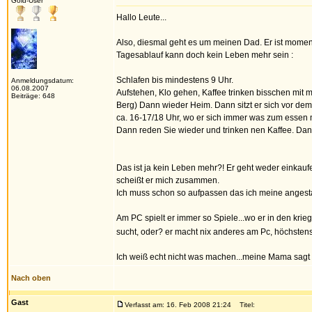
Gold-User
Hallo Leute...
Also, diesmal geht es um meinen Dad. Er ist moment
Tagesablauf kann doch kein Leben mehr sein :
Schlafen bis mindestens 9 Uhr.
Anmeldungsdatum:
06.08.2007
Aufstehen, Klo gehen, Kaffee trinken bisschen mit 
Beiträge: 648
Berg) Dann wieder Heim. Dann sitzt er sich vor dem
ca. 16-17/18 Uhr, wo er sich immer was zum essen mi
Dann reden Sie wieder und trinken nen Kaffee. Dann
Das ist ja kein Leben mehr?! Er geht weder einka
scheißt er mich zusammen.
Ich muss schon so aufpassen das ich meine angesta
Am PC spielt er immer so Spiele...wo er in den kri
sucht, oder? er macht nix anderes am Pc, höchstens
Ich weiß echt nicht was machen...meine Mama sagt auc
Nach oben
Gast
Verfasst am: 16. Feb 2008 21:24
Titel: