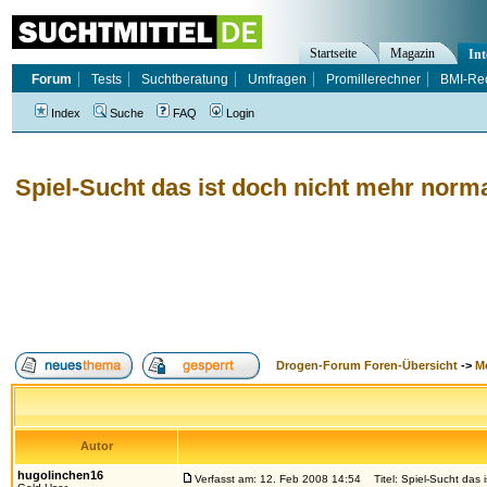
Startseite
Magazin
Int
Forum
Tests
Suchtberatung
Umfragen
Promillerechner
BMI-Re
Index
Suche
FAQ
Login
Spiel-Sucht das ist doch nicht mehr norm
Drogen-Forum Foren-Übersicht
->
M
Autor
hugolinchen16
Verfasst am: 12. Feb 2008 14:54
Titel: Spiel-Sucht das 