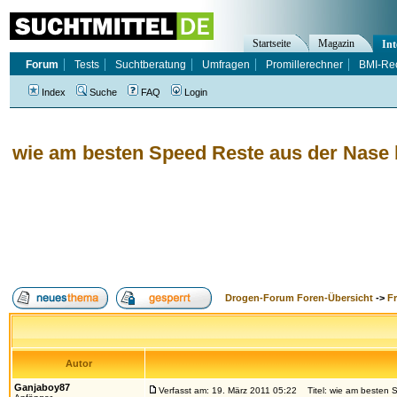
Startseite
Magazin
Int
Forum
Tests
Suchtberatung
Umfragen
Promillerechner
BMI-Re
Index
Suche
FAQ
Login
wie am besten Speed Reste aus der Nas
Drogen-Forum Foren-Übersicht
->
F
Autor
Ganjaboy87
Verfasst am: 19. März 2011 05:22
Titel: wie am besten