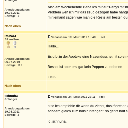
Anfänger
Also am Wochenende ziehe ich mir auf Partys mit me
Anmeldungsdatum:
Problem wen ich mir das zeug gezogen habe hängen
19.03.2011
Beiträge: 1
mir jemand sagen wie man die Reste am besten du
Nach oben
RaMa41
Verfasst am: 19. März 2011 10:48
Titel:
Silber-User
Hallo...
Es gibt in der Apoteke eine Nasendusche,mit so ei
Anmeldungsdatum:
05.07.2010
Beiträge: 117
Besser ist aber erst gar kein Peppen zu nehmen...
Gruß
Nach oben
schnuha
Verfasst am: 24. März 2011 23:11
Titel:
Anfänger
also ich empfehle dir wenn du ziehst, das röhrchen 
Anmeldungsdatum:
sondern gleich zum hals runter geht. so gehts halt a
19.03.2011
Beiträge: 4
lg, schnuha.