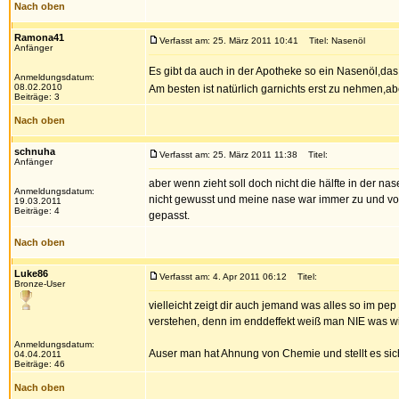
Nach oben
Ramona41
Verfasst am: 25. März 2011 10:41
Titel: Nasenöl
Anfänger
Es gibt da auch in der Apotheke so ein Nasenöl,das 
Anmeldungsdatum:
08.02.2010
Am besten ist natürlich garnichts erst zu nehmen,abe
Beiträge: 3
Nach oben
schnuha
Verfasst am: 25. März 2011 11:38
Titel:
Anfänger
aber wenn zieht soll doch nicht die hälfte in der na
Anmeldungsdatum:
nicht gewusst und meine nase war immer zu und voll
19.03.2011
Beiträge: 4
gepasst.
Nach oben
Luke86
Verfasst am: 4. Apr 2011 06:12
Titel:
Bronze-User
vielleicht zeigt dir auch jemand was alles so im pep
verstehen, denn im enddeffekt weiß man NIE was wirk
Anmeldungsdatum:
Auser man hat Ahnung von Chemie und stellt es sich
04.04.2011
Beiträge: 46
Nach oben