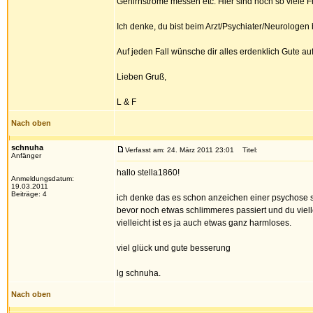
Gehirnströme messen etc. Hier sind noch so viele Fr
Ich denke, du bist beim Arzt/Psychiater/Neurologen
Auf jeden Fall wünsche dir alles erdenklich Gute a
Lieben Gruß,
L & F
Nach oben
schnuha
Verfasst am: 24. März 2011 23:01
Titel:
Anfänger
hallo stella1860!
Anmeldungsdatum:
19.03.2011
Beiträge: 4
ich denke das es schon anzeichen einer psychose sin
bevor noch etwas schlimmeres passiert und du vielle
vielleicht ist es ja auch etwas ganz harmloses.
viel glück und gute besserung
lg schnuha.
Nach oben