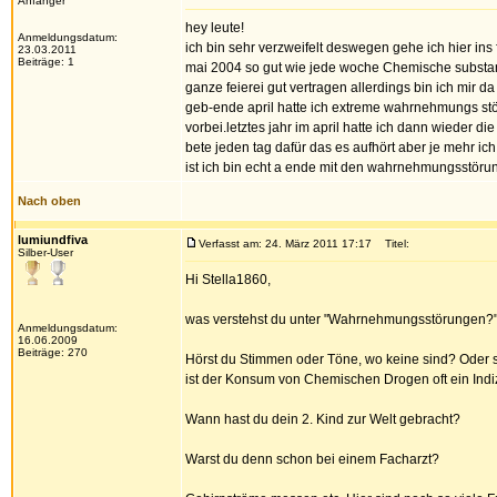
Anfänger
hey leute!
Anmeldungsdatum:
ich bin sehr verzweifelt deswegen gehe ich hier ins 
23.03.2011
Beiträge: 1
mai 2004 so gut wie jede woche Chemische substan
ganze feierei gut vertragen allerdings bin ich mir d
geb-ende april hatte ich extreme wahrnehmungs stö
vorbei.letztes jahr im april hatte ich dann wieder
bete jeden tag dafür das es aufhört aber je mehr i
ist ich bin echt a ende mit den wahrnehmungsstöru
Nach oben
lumiundfiva
Verfasst am: 24. März 2011 17:17
Titel:
Silber-User
Hi Stella1860,
was verstehst du unter "Wahrnehmungsstörungen?
Anmeldungsdatum:
16.06.2009
Beiträge: 270
Hörst du Stimmen oder Töne, wo keine sind? Oder si
ist der Konsum von Chemischen Drogen oft ein Indiz
Wann hast du dein 2. Kind zur Welt gebracht?
Warst du denn schon bei einem Facharzt?