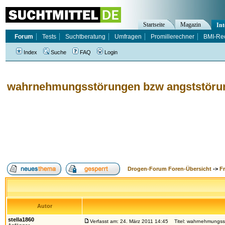
Startseite
Magazin
Int
Forum
Tests
Suchtberatung
Umfragen
Promillerechner
BMI-Re
Index
Suche
FAQ
Login
wahrnehmungsstörungen bzw angststöru
Drogen-Forum Foren-Übersicht
->
F
Autor
stella1860
Verfasst am: 24. März 2011 14:45
Titel: wahrnehmungss