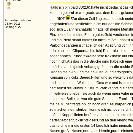
Bronze-User
Hallo ich bin bald 30(2.6),hätte nicht gedacht das 
kennen gelernt er war grade aus dem Knast gekomme
ein IDIOT
!Zur dieser Zeit fing es an das ich m
Anmeldungsdatum:
08.04.2011
angeboten"und tatsächlich nicht nur das die Schmer
Beiträge: 22
zog sich 1 Jahr hin,natürlich hatte ich meine Mens
Einzelkind bin,meine Eltern gutes Geld verdiente
und ein Pferd stand immer für mich im Stall-das ist
Parbor gegangen ist habe ich den Absprung von ihn
udn eine tolle Clique(dachte ich).Da lernte ich de
sogenanntes Frühstück=eine fette Koksnase auf ein S
noch nicht.Als das in die Brüche ging habe ich ei
natürlich auch gleich Anhang gefunden-die rechte
Drogen mein Abi und meine Ausbildung erfolgreich a
Konsum von Koks,Speed,Pillen und so weiter,bis d
und in mir meine Welt,meine Oma war und ist immer 
nett,selbst die Punks in Kiel im Park kannte die ne
ihr,teilweise blieben sie auch da wenn mein Vater 
immer zur Seite,sie war die gute Seele der Familie
meine Mutter fragte ob ich noch dran sei,körperlich
zu machen,nein sterben konnte ich nicht denn ich 
auf der Koppel liefen.Ich fuhr zu bekannten am selb
härter,heftiger,rücksichtsloser.Und ab den Abend 
das reichte mir die ersten 14Tage.Ich habe niemal
Nasen,große Nasen,normales Heroin,pures einfach a