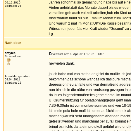
Jahren schonmal so gemacht und hatte,bis auf eine
09.12.2010
Beiträge: 76
Vielen gehört,daß das Monate dauert bis es wieder a
vorstellen:geh auch vollzeit arbeiten,hab ein Kind
Aber warum mußt du nur 1 mal im Monat zum Doc?
Und warum 2 mal im Monat UK?Die Kasse bezahlt da
Wünsch dir jedenfals viel Kraft wieder "Gesund" zu
Lg
Nach oben
amylee
Verfasst am: 8. Apr 2011 17:22
Titel:
Bronze-User
hey,vielen dank.
ja ich habe mal von metha entgiftet da mußte ich 
Anmeldungsdatum:
bekommen,das schöne war das ich das pure metha be
08.04.2011
Beiträge: 22
depression,heulanfälle und war dermaßend aggress
nun bin ich in die nähe von rendsburg gezogen in ei
da ist es folgendermaßen:ich gehe einmal im monat 
UFO(unterstützung für opiatabhängige)da geht man 
7,30-9.30uhr ist von montag-sonntag und von 18-1
ich mein pola hole muß ich unter aufsicht eine uk 
machen,war mir sehr unangenehm aber den macht es
getestet werden und manchmal per zufall kommt eine 
bringt es nichts da ja ein protokoll geführt wird und