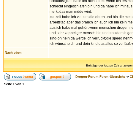
schlaflosigkeit hatte ich nicht direkt,wenn ich erstm
schlecht eingeschlafen bin und da habe ich mir aus 
merkt das man müde wird.
zur zeit habe ich viel um die ohren und bin die me
arbeitstag aber das brauch ich auch.ich bin kein me
aus.ich habe mal gehört wenn menschen drogen nehm
und sehr zappeliger mensch bin und trotzdem h gen
sind(oh nein da werde ich verrückt)die speed nehm
ich wünsche dir und dein kind das alles so verläuft wi
Nach oben
Beiträge der letzten Zeit anzeigen
Drogen-Forum Foren-Übersicht
->
Cl
Seite
1
von
1