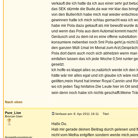
verkauft die ich hatte da ich aus einer sehr gut be
das SEK stürmte die Bude,da war mir klar das brin
von den Bullen!Ich habe mich mal wieder entschlos
gewinnen hatte ich mich schlau gemacht was ich wo 
habe mir Pola dazu gekauft als mir bewußt wurde da
und wenn das Pola aus dem Automat kommt macht es
Geräusch und zu dem ist es eine offene subsitution
konsumiere nebenbei noch 5ml Pola-geht ja nicht.Ge
den ganzen Müll-1mal im Monat zum Arzt,Gespräche d
Pola dort dann auch noch sich abhetzen wenn man Ar
einfallen lassen das ich jede Woche 0,5ml runter 
gesetzt.
Ich hoffe es klappt alles so,natürlich werde ich den
hätte wär mir alles egal und ich glaube ich wäre nic
gelitten,mein Hund hat immer Royal Cannin und Ri
wo ich jeden Tag hinfahre.Die Leute hier im Ort si
sein denn noch habe ich nichts geschafft.Meine T
Nach oben
Pure_Live
Verfasst am: 8. Apr 2011 16:11
Titel:
Bronze-User
Hallo Du.
Hab mir gerade deinen Beitrag durch gelesen und f
nicht vom Metha entgiften sondern werde mich,wenn 
Anmeldungsdatum: