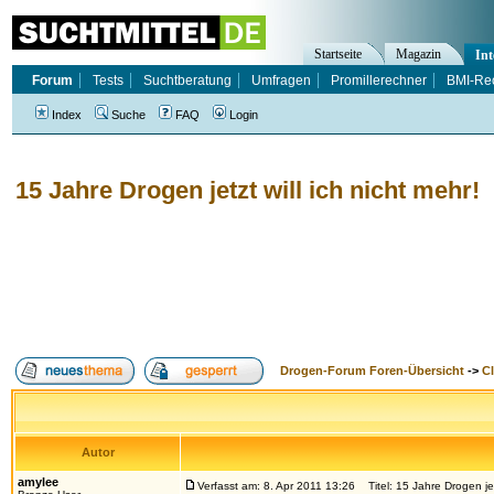
Startseite
Magazin
Int
Forum
Tests
Suchtberatung
Umfragen
Promillerechner
BMI-Re
Index
Suche
FAQ
Login
15 Jahre Drogen jetzt will ich nicht mehr!
Drogen-Forum Foren-Übersicht
->
Cl
Autor
amylee
Verfasst am: 8. Apr 2011 13:26
Titel: 15 Jahre Drogen jetz