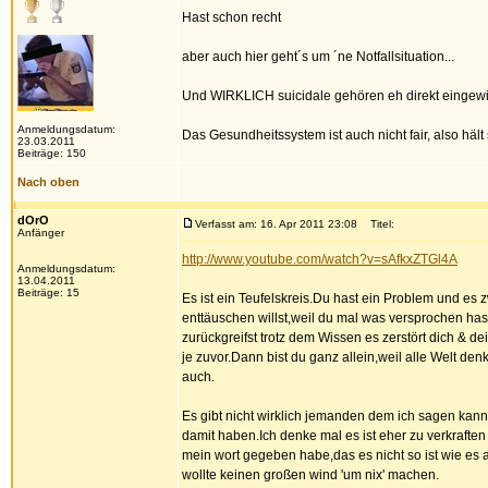
Hast schon recht
aber auch hier geht´s um ´ne Notfallsituation...
Und WIRKLICH suicidale gehören eh direkt eingew
Anmeldungsdatum:
Das Gesundheitssystem ist auch nicht fair, also häl
23.03.2011
Beiträge: 150
Nach oben
dOrO
Verfasst am: 16. Apr 2011 23:08
Titel:
Anfänger
http://www.youtube.com/watch?v=sAfkxZTGl4A
Anmeldungsdatum:
13.04.2011
Beiträge: 15
Es ist ein Teufelskreis.Du hast ein Problem und es 
enttäuschen willst,weil du mal was versprochen hast
zurückgreifst trotz dem Wissen es zerstört dich & 
je zuvor.Dann bist du ganz allein,weil alle Welt denk
auch.
Es gibt nicht wirklich jemanden dem ich sagen kann
damit haben.Ich denke mal es ist eher zu verkrafte
mein wort gegeben habe,das es nicht so ist wie es
wollte keinen großen wind 'um nix' machen.