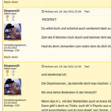
Nach oben
Diogenes23
Verfasst am: 16. Apr 2011 21:06
Titel:
Silber-User
-RESPEKT-
Du willst doch und scheinst auch verdammt stark zu 
Zieh die 8 Wochen noch durch und kümmer dich da
Anmeldungsdatum:
Hast du denn Jemanden zum reden dem du dich rich
23.03.2011
Beiträge: 150
Nach oben
Diogenes23
Verfasst am: 16. Apr 2011 21:36
Titel:
Silber-User
und wiedermal ich:
Die Depressionen...da kannste doch was machen..
Wo sind deine Bedenken in der hinsicht?
Anmeldungsdatum:
Wenn das in L. mit den Wartelisten auch so krass is
23.03.2011
Beiträge: 150
Dann gibt´s doch so Tricks: such dir´n Psycho aus u
nicht ausschließen und du hast direkt ´nen Termin..