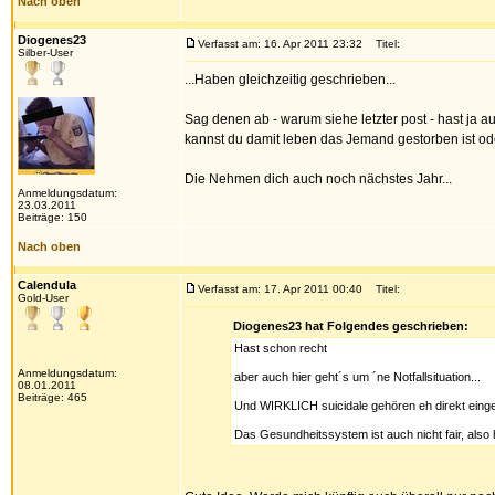
Nach oben
Diogenes23
Verfasst am: 16. Apr 2011 23:32
Titel:
Silber-User
...Haben gleichzeitig geschrieben...
Sag denen ab - warum siehe letzter post - hast ja 
kannst du damit leben das Jemand gestorben ist oder
Die Nehmen dich auch noch nächstes Jahr...
Anmeldungsdatum:
23.03.2011
Beiträge: 150
Nach oben
Calendula
Verfasst am: 17. Apr 2011 00:40
Titel:
Gold-User
Diogenes23 hat Folgendes geschrieben:
Hast schon recht
Anmeldungsdatum:
aber auch hier geht´s um ´ne Notfallsituation...
08.01.2011
Beiträge: 465
Und WIRKLICH suicidale gehören eh direkt eing
Das Gesundheitssystem ist auch nicht fair, also