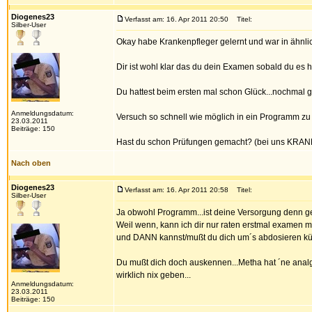
Diogenes23
Verfasst am: 16. Apr 2011 20:50
Titel:
Silber-User
Okay habe Krankenpfleger gelernt und war in ähnlich
Dir ist wohl klar das du dein Examen sobald du e
Du hattest beim ersten mal schon Glück...nochmal g
Anmeldungsdatum:
Versuch so schnell wie möglich in ein Programm z
23.03.2011
Beiträge: 150
Hast du schon Prüfungen gemacht? (bei uns KRANKEN
Nach oben
Diogenes23
Verfasst am: 16. Apr 2011 20:58
Titel:
Silber-User
Ja obwohl Programm...ist deine Versorgung denn ges
Weil wenn, kann ich dir nur raten erstmal examen m
und DANN kannst/mußt du dich um´s abdosieren k
Du mußt dich doch auskennen...Metha hat ´ne analge
wirklich nix geben...
Anmeldungsdatum:
23.03.2011
Beiträge: 150