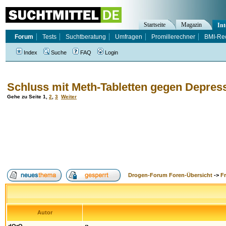
Startseite
Magazin
Int
Forum
Tests
Suchtberatung
Umfragen
Promillerechner
BMI-Re
Index
Suche
FAQ
Login
Schluss mit Meth-Tabletten gegen Depres
Gehe zu Seite
1
,
2
,
3
Weiter
Drogen-Forum Foren-Übersicht
->
F
Autor