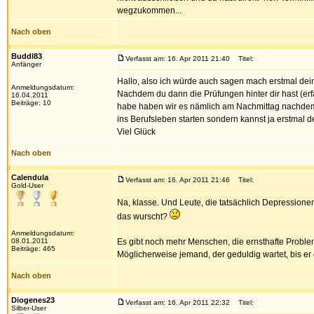
wegzukommen...
Nach oben
Buddl83
Verfasst am: 16. Apr 2011 21:40
Titel:
Anfänger
Hallo, also ich würde auch sagen mach erstmal dein
Anmeldungsdatum:
Nachdem du dann die Prüfungen hinter dir hast (er
16.04.2011
Beiträge: 10
habe haben wir es nämlich am Nachmittag nachdem 
ins Berufsleben starten sondern kannst ja erstmal
Viel Glück
Nach oben
Calendula
Verfasst am: 16. Apr 2011 21:46
Titel:
Gold-User
Na, klasse. Und Leute, die tatsächlich Depressionen
das wurscht?
Anmeldungsdatum:
08.01.2011
Es gibt noch mehr Menschen, die ernsthafte Probl
Beiträge: 465
Möglicherweise jemand, der geduldig wartet, bis er 
Nach oben
Diogenes23
Verfasst am: 16. Apr 2011 22:32
Titel:
Silber-User