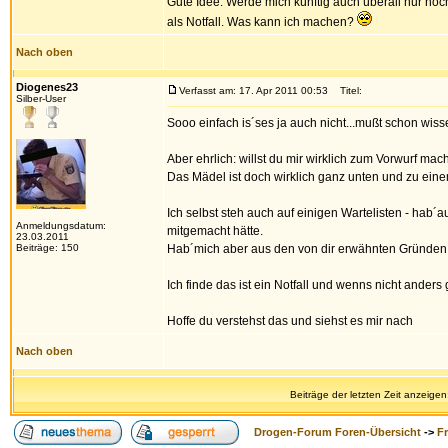
Gute Idee. Werde mich künftig auch überall nur noc
als Notfall. Was kann ich machen?
Nach oben
Diogenes23
Verfasst am: 17. Apr 2011 00:53
Titel:
Silber-User
Sooo einfach is´ses ja auch nicht...mußt schon wi
Aber ehrlich: willst du mir wirklich zum Vorwurf mac
Das Mädel ist doch wirklich ganz unten und zu einem
Ich selbst steh auch auf einigen Wartelisten - hab´
Anmeldungsdatum:
mitgemacht hätte.
23.03.2011
Beiträge: 150
Hab´mich aber aus den von dir erwähnten Gründen
Ich finde das ist ein Notfall und wenns nicht anders g
Hoffe du verstehst das und siehst es mir nach
Nach oben
Beiträge der letzten Zeit anzeigen
Drogen-Forum Foren-Übersicht
->
F