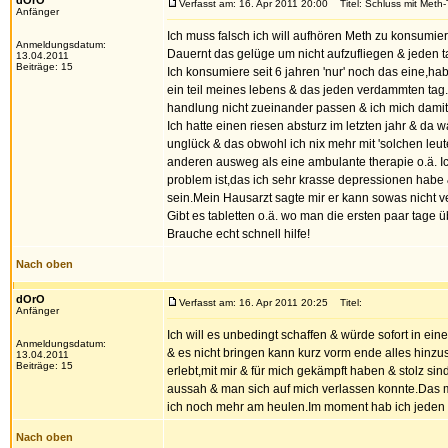
dOrO
Verfasst am: 16. Apr 2011 20:00
Titel: Schluss mit Meth
Anfänger
Ich muss falsch ich will aufhören Meth zu konsumier
Anmeldungsdatum:
Dauernt das gelüge um nicht aufzufliegen & jeden ta
13.04.2011
Beiträge: 15
Ich konsumiere seit 6 jahren 'nur' noch das eine,ha
ein teil meines lebens & das jeden verdammten tag.
handlung nicht zueinander passen & ich mich damit
Ich hatte einen riesen absturz im letzten jahr & 
unglück & das obwohl ich nix mehr mit 'solchen leut
anderen ausweg als eine ambulante therapie o.ä. Ic
problem ist,das ich sehr krasse depressionen hab
sein.Mein Hausarzt sagte mir er kann sowas nicht v
Gibt es tabletten o.ä. wo man die ersten paar tage
Brauche echt schnell hilfe!
Nach oben
dOrO
Verfasst am: 16. Apr 2011 20:25
Titel:
Anfänger
Ich will es unbedingt schaffen & würde sofort in ei
Anmeldungsdatum:
& es nicht bringen kann kurz vorm ende alles hinzus
13.04.2011
Beiträge: 15
erlebt,mit mir & für mich gekämpft haben & stolz s
aussah & man sich auf mich verlassen konnte.Das ma
ich noch mehr am heulen.Im moment hab ich jeden re
Nach oben