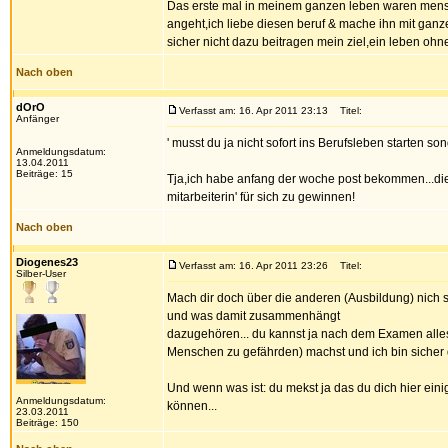
Das erste mal in meinem ganzen leben waren mensch
angeht,ich liebe diesen beruf & mache ihn mit ganz
sicher nicht dazu beitragen mein ziel,ein leben ohne
Nach oben
dOrO
Verfasst am: 16. Apr 2011 23:13
Titel:
Anfänger
' musst du ja nicht sofort ins Berufsleben starten so
Anmeldungsdatum:
13.04.2011
Beiträge: 15
Tja,ich habe anfang der woche post bekommen...die
mitarbeiterin' für sich zu gewinnen!
Nach oben
Diogenes23
Verfasst am: 16. Apr 2011 23:26
Titel:
Silber-User
Mach dir doch über die anderen (Ausbildung) nich s
und was damit zusammenhängt
dazugehören... du kannst ja nach dem Examen alles b
Menschen zu gefährden) machst und ich bin sicher 
Und wenn was ist: du mekst ja das du dich hier eini
Anmeldungsdatum:
können...
23.03.2011
Beiträge: 150