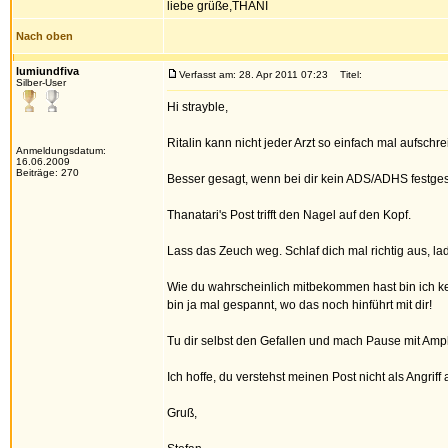
liebe grüße,THANI
Nach oben
lumiundfiva
Verfasst am: 28. Apr 2011 07:23
Titel:
Silber-User
Hi strayble,
Ritalin kann nicht jeder Arzt so einfach mal aufsc
Anmeldungsdatum:
16.06.2009
Beiträge: 270
Besser gesagt, wenn bei dir kein ADS/ADHS festgest
Thanatari's Post trifft den Nagel auf den Kopf.
Lass das Zeuch weg. Schlaf dich mal richtig aus, lad
Wie du wahrscheinlich mitbekommen hast bin ich ke
bin ja mal gespannt, wo das noch hinführt mit dir!
Tu dir selbst den Gefallen und mach Pause mit Amph
Ich hoffe, du verstehst meinen Post nicht als Angrif
Gruß,