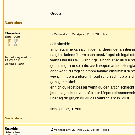
Greetz
Nach oben
Thanatari
Verfasst am: 29. Apr 2011 03:29
Titel:
Silber-User
ach strayble!
amphetamine kannst mit den anderen genannten me
da gibts keinen "harmlosen ersatz" egal ob legal ode
Anmeldungsdatum:
wenns ma fürs WE wär gings ja noch,aber du suchts 
31.03.2011
Beiträge: 190
geht mir genau so,habe auch wegen antriebslosigkei
aber wenn du täglich amphetamine einnimmst richte
wie ich in dem anderen thread schon schrieb bin i
gezogen habe!
ehrlich,du lebst besser wenn du den arsch schlecht 
jeden tag schore verkraftet der körper seltsamerwei
überleg dir gut,ob du dir das wirklich antun willst..
liebe grüße,THANI
Nach oben
Strayble
Verfasst am: 29. Apr 2011 06:48
Titel:
Silber-User