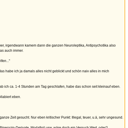
immer, irgendwann kamem dann die ganzen Neuroleptika, Antipsychotika also
was auch immer.
fen..."
 habe ich ja damals alles nicht geblickt und schön naiv alles in mich
 ich ca. 1-4 Stunden am Tag geschlafen, habe das schon seit kleinauf eben.
llabiert eben.
nze Zeit gesucht. Nur eben kritischer Punkt: Illegal, teuer, u.ä, sehr ungesund.
iperazin-Derivate, Modafinil usw. wäre doch ein Versuch Wert, oder?