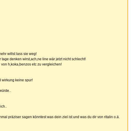
hr willst lass sie weg!
 tage denken wirst,ach,ne line wär jetzt nicht schlecht!
n von h,koka,benzos etc zu vergleichen!
d wirkung keine spur!
würde..
ich..
al präziser sagen könntest was dein ziel ist und was du dir von ritalin o.ä.