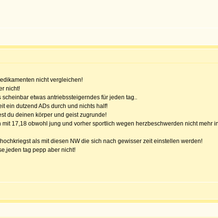
dikamenten nicht vergleichen!
r nicht!
scheinbar etwas antriebssteigerndes für jeden tag..
t ein dutzend ADs durch und nichts half!
st du deinen körper und geist zugrunde!
ch mit 17,18 obwohl jung und vorher sportlich wegen herzbeschwerden nicht mehr i
hochkriegst als mit diesen NW die sich nach gewisser zeit einstellen werden!
se,jeden tag pepp aber nicht!