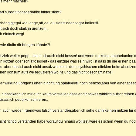
gales mehr machen?
art substitutionsgedanke hinter steht?
ngig,egal wie lange,oft,viel du ziehst oder sogar ballerst!
 sich doch stark in grenzen..
ch einfach weg!
wie ritalin dir bringen könnte?!
ieh weiter pepp - ritalin ist auch nicht besser! und wenn du keine amphetamine me
,kotzen oder schlaflosigkeit - das einzige was sein wird ist dass du die ersten paar
tc. aber das ist auch nicht ansatzweise mit den psychischen effekten beim absetze
inen konsum aufs we reduzieren wollte und das nicht geschafft hätte!
er wirkung übrigens eher in richtung opiate/evtl. noch benzos,aber von einer spee
un hast kann ich mir auch kaum vorstellen dass er dir sowas wirklich aufschreiben 
zusätzlich pepp konsumieren..
ich auch wieder irgendwas falsch verstanden,aber ich sehe darin keinen nutzen für d
icht richtig verstanden habe worauf du hinaus wolltest,wäre es schön wenn du nochm