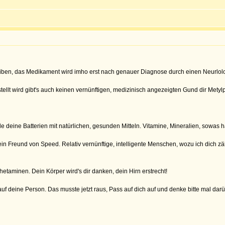
hreiben, das Medikament wird imho erst nach genauer Diagnose durch einen Neurlol
ellt wird gibt's auch keinen vernünftigen, medizinisch angezeigten Gund dir Metyl
e deine Batterien mit natürlichen, gesunden Mitteln. Vitamine, Mineralien, sowas ha
in Freund von Speed. Relativ vernünftige, intelligente Menschen, wozu ich dich z
etaminen. Dein Körper wird's dir danken, dein Hirn erstrecht!
f auf deine Person. Das musste jetzt raus, Pass auf dich auf und denke bitte mal dar