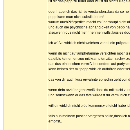
ist dir das pepp zu teuer oder willst du nichts ille
oder habe ich das richtig verstanden,dass da so ne 
pepp kann man nicht substituieren!
warum auch?körperlich macht es überhaupt nicht abhä
und auch die psychische abhängigkeit von pepp hält
also,wenn dus nicht mehr nehmen willst lass es do
ich wüßte wirklich nicht welchen vorteil ein präperat 
wenn du nicht auf amphetamine verzichten möchtest z
da gibts keinen entzug mit krampfen,zittern,schwitzen
das dus ein bischen vermißt,besonders auf partys e
kenn keinen der mit pepp wirklich aufhören oder se
das von dir auch kurz erwähnte ephedrin geht von d
wenn dein arzt übrigens weiß dass du mit sucht zu t
und selbst wenn er das täte würdest du vermutlich 
will dir wirklich nicht blöd kommen,vielleicht habe 
falls aus meinem post hervorgehen sollte,dass ich n
erhoffst..