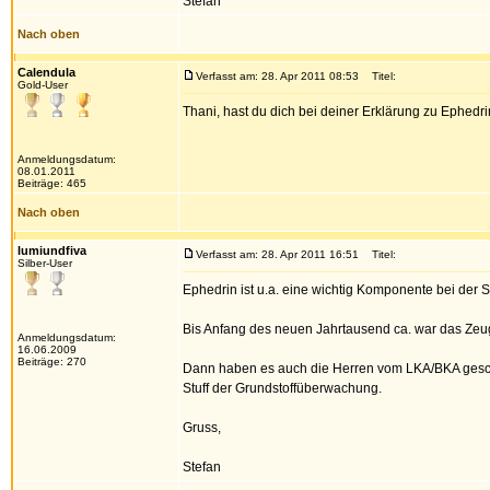
Stefan
Nach oben
Calendula
Verfasst am: 28. Apr 2011 08:53
Titel:
Gold-User
Thani, hast du dich bei deiner Erklärung zu Ephed
Anmeldungsdatum:
08.01.2011
Beiträge: 465
Nach oben
lumiundfiva
Verfasst am: 28. Apr 2011 16:51
Titel:
Silber-User
Ephedrin ist u.a. eine wichtig Komponente bei der 
Bis Anfang des neuen Jahrtausend ca. war das Zeug
Anmeldungsdatum:
16.06.2009
Beiträge: 270
Dann haben es auch die Herren vom LKA/BKA geschna
Stuff der Grundstoffüberwachung.
Gruss,
Stefan