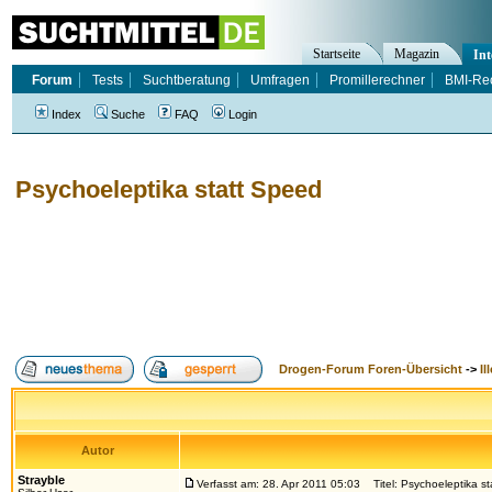
Startseite
Magazin
Int
Forum
Tests
Suchtberatung
Umfragen
Promillerechner
BMI-Re
Index
Suche
FAQ
Login
Psychoeleptika statt Speed
Drogen-Forum Foren-Übersicht
->
Il
Autor
Strayble
Verfasst am: 28. Apr 2011 05:03
Titel: Psychoeleptika s