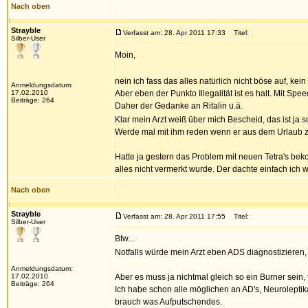
Nach oben
Strayble
Verfasst am: 28. Apr 2011 17:33
Titel:
Silber-User
Moin,
nein ich fass das alles natürlich nicht böse auf, kei
Anmeldungsdatum:
17.02.2010
Aber eben der Punkto Illegalität ist es halt. Mit S
Beiträge: 264
Daher der Gedanke an Ritalin u.ä.
Klar mein Arzt weiß über mich Bescheid, das ist ja s
Werde mal mit ihm reden wenn er aus dem Urlaub zur
Hatte ja gestern das Problem mit neuen Tetra's beko
alles nicht vermerkt wurde. Der dachte einfach ich
Nach oben
Strayble
Verfasst am: 28. Apr 2011 17:55
Titel:
Silber-User
Btw...
Notfalls würde mein Arzt eben ADS diagnostizieren
Anmeldungsdatum:
17.02.2010
Aber es muss ja nichtmal gleich so ein Burner sein
Beiträge: 264
Ich habe schon alle möglichen an AD's, Neuroleptik
brauch was Aufputschendes.