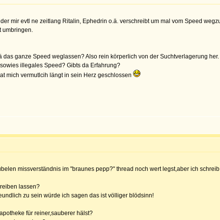
 der mir evtl ne zeitlang Ritalin, Ephedrin o.ä. verschreibt um mal vom Speed weg
it umbringen.
.ä das ganze Speed weglassen? Also rein körperlich von der Suchtverlagerung her.
sowies illegales Speed? Gibts da Erfahrung?
hat mich vermutlcih längt in sein Herz geschlossen
elen missverständnis im "braunes pepp?" thread noch wert legst,aber ich schreib s
chreiben lassen?
ndlich zu sein würde ich sagen das ist völliger blödsinn!
potheke für reiner,sauberer hälst?