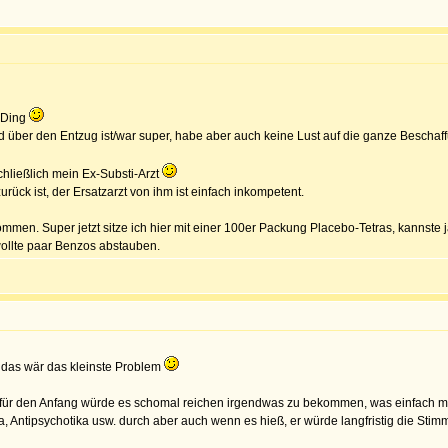
n Ding
peed über den Entzug ist/war super, habe aber auch keine Lust auf die ganze Bescha
chließlich mein Ex-Substi-Arzt
ück ist, der Ersatzarzt von ihm ist einfach inkompetent.
mmen. Super jetzt sitze ich hier mit einer 100er Packung Placebo-Tetras, kannste ja
 wollte paar Benzos abstauben.
, das wär das kleinste Problem
, für den Anfang würde es schomal reichen irgendwas zu bekommen, was einfach mal
a, Antipsychotika usw. durch aber auch wenn es hieß, er würde langfristig die Stim