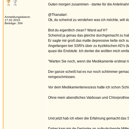
Guten morgen zusammen - danke für die Anteilnah
@Thanatari:
Anmeldungsdatum:
Ok, du scheinst zu verstehen was ich möchte, will 
17.02.2010
Beiträge: 264
Bist du eigentlich clean? Warst auf H?
Scheinst ja genau das gleiche durchgemacht zu hab
Er sagte mir groß das matte depressive ließe sich
Angefangen bei SSRI's über zu tryziklischen AD's (
quasi die Endstufe. Ich denke die wollten mich e
"Warten Sie noch, wenn die Medikamente erstmal ric
Der ganze scheiß hat es nur noch schlimmer gemacht
reingeschmissen.
Vor dem Medikamentenexzess hatte ich schon Schlaf
Ohne mein abendliches Valdoxan und Chlorprothixen 
Und jetzt hab ich eben die Erfahrung gemacht das Sp
Daher kam mir de Gedanke an aufputschende Mittel,