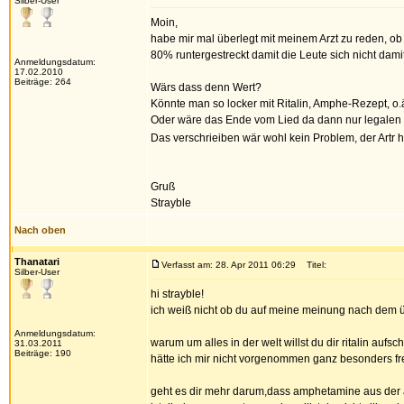
Silber-User
Moin,
habe mir mal überlegt mit meinem Arzt zu reden, ob
80% runtergestreckt damit die Leute sich nicht dam
Anmeldungsdatum:
17.02.2010
Beiträge: 264
Wärs dass denn Wert?
Könnte man so locker mit Ritalin, Amphe-Rezept, o
Oder wäre das Ende vom Lied da dann nur legalen 
Das verschrieiben wär wohl kein Problem, der Artr 
Gruß
Strayble
Nach oben
Thanatari
Verfasst am: 28. Apr 2011 06:29
Titel:
Silber-User
hi strayble!
ich weiß nicht ob du auf meine meinung nach dem üb
Anmeldungsdatum:
warum um alles in der welt willst du dir ritalin aufs
31.03.2011
Beiträge: 190
hätte ich mir nicht vorgenommen ganz besonders freu
geht es dir mehr darum,dass amphetamine aus der a