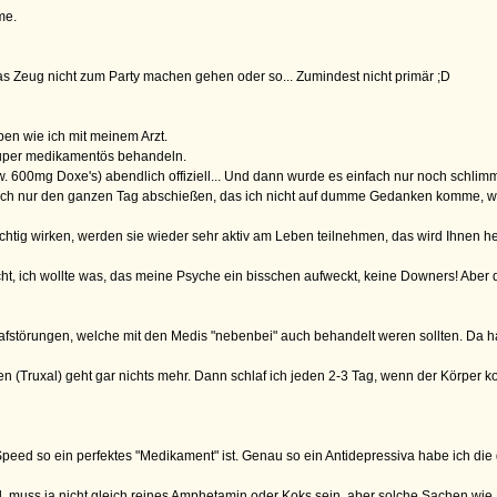
me.
das Zeug nicht zum Party machen gehen oder so... Zumindest nicht primär ;D
en wie ich mit meinem Arzt.
 super medikamentös behandeln.
tw. 600mg Doxe's) abendlich offiziell... Und dann wurde es einfach nur noch schl
infach nur den ganzen Tag abschießen, das ich nicht auf dumme Gedanken komme, 
htig wirken, werden sie wieder sehr aktiv am Leben teilnehmen, das wird Ihnen hel
, ich wollte was, das meine Psyche ein bisschen aufweckt, keine Downers! Aber das
störungen, welche mit den Medis "nebenbei" auch behandelt weren sollten. Da hab
(Truxal) geht gar nichts mehr. Dann schlaf ich jeden 2-3 Tag, wenn der Körper ko
eed so ein perfektes "Medikament" ist. Genau so ein Antidepressiva habe ich die ga
 muss ja nicht gleich reines Amphetamin oder Koks sein, aber solche Sachen wie P